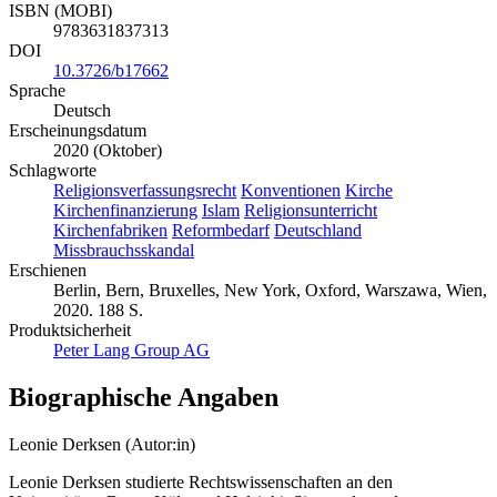
ISBN (MOBI)
9783631837313
DOI
10.3726/b17662
Sprache
Deutsch
Erscheinungsdatum
2020 (Oktober)
Schlagworte
Religionsverfassungsrecht
Konventionen
Kirche
Kirchenfinanzierung
Islam
Religionsunterricht
Kirchenfabriken
Reformbedarf
Deutschland
Missbrauchsskandal
Erschienen
Berlin, Bern, Bruxelles, New York, Oxford, Warszawa, Wien,
2020. 188 S.
Produktsicherheit
Peter Lang Group AG
Biographische Angaben
Leonie Derksen (Autor:in)
Leonie Derksen studierte Rechtswissenschaften an den