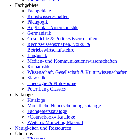
Fachgebiete
Fachgebiete
Kunstwissenschaften
Pädagogik
Anglistik – Amerikanistik
Germanistik
Geschichte & Politikwissenschaften
Rechtswissenschaften, Volks- &
Betriebswirtschaftslehre
Linguistik
Medien- und Kommunikationswissenschaften
Romanistik
Wissenschaft, Gesellschaft & Kulturwissenschaften
Slawistik
Theologie & Philosophie
Peter Lang Classics
Kataloge
Kataloge
Monatliche Neuerscheinungskataloge
Fachgebietskataloge
«Coursebook» Kataloge
Weiteres Marketing Material
Neuigkeiten und Ressourcen
Über uns