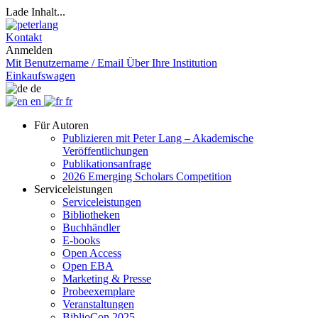
Lade Inhalt...
Kontakt
Anmelden
Mit Benutzername / Email
Über Ihre Institution
Einkaufswagen
de
en
fr
Für Autoren
Publizieren mit Peter Lang – Akademische
Veröffentlichungen
Publikationsanfrage
2026 Emerging Scholars Competition
Serviceleistungen
Serviceleistungen
Bibliotheken
Buchhändler
E-books
Open Access
Open EBA
Marketing & Presse
Probeexemplare
Veranstaltungen
BiblioCon 2025