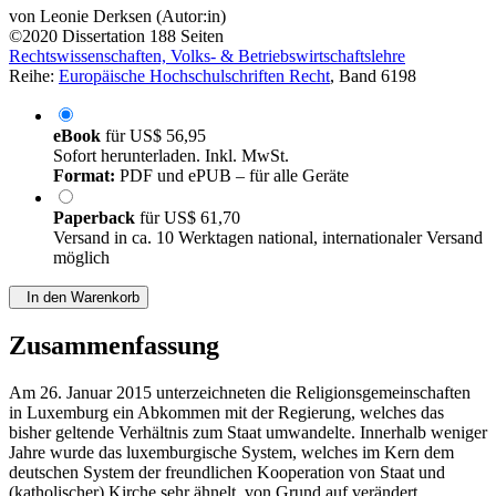
von
Leonie Derksen (Autor:in)
©2020
Dissertation
188 Seiten
Rechtswissenschaften, Volks- & Betriebswirtschaftslehre
Reihe:
Europäische Hochschulschriften Recht
, Band 6198
eBook
für
US$ 56,95
Sofort herunterladen. Inkl. MwSt.
Format:
PDF und ePUB – für alle Geräte
Paperback
für
US$ 61,70
Versand in ca. 10 Werktagen national, internationaler Versand
möglich
In den Warenkorb
Zusammenfassung
Am 26. Januar 2015 unterzeichneten die Religionsgemeinschaften
in Luxemburg ein Abkommen mit der Regierung, welches das
bisher geltende Verhältnis zum Staat umwandelte. Innerhalb weniger
Jahre wurde das luxemburgische System, welches im Kern dem
deutschen System der freundlichen Kooperation von Staat und
(katholischer) Kirche sehr ähnelt, von Grund auf verändert.