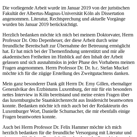
Die vorliegende Arbeit wurde im Januar 2019 von der juristischen
Fakultät der Albertus-Magnus-Universität Köln als Dissertation
angenommen. Literatur, Rechtsprechung und aktuelle Vorgänge
wurden bis Januar 2019 berücksichtigt.
Herzlich bedanken möchte ich mich bei meinem Doktorvater, Herrn
Professor Dr. Otto Depenheuer, der diese Arbeit durch seine
freundliche Bereitschaft zur Übernahme der Betreuung ermöglicht
hat. Er hat mich bei der Themenfindung unterstützt und mir alle
akademischen Freiheiten im Hinblick auf den Inhalt der Arbeit
gelassen und sich ausnahmslos in jeder Phase des Vorhabens meinen
Fragen angenommen. Herrn Professor Dr. Dr. h.c. Stefan Muckel
möchte ich für die zügige Erstellung des Zweitgutachtens danken.
Mein ganz besonderer Dank gilt Herrn Dr. Erny Gillen, ehemaliger
Generalvikar des Erzbistums Luxemburg, der mir für ein besonders
nettes Interview in Köln bereitstand und meine ersten Fragen über
das luxemburgische Staatskirchenrecht aus Insidersicht beantworten
konnte. Bedanken möchte ich mich auch bei der Redakteurin des
Luxemburger Wort, Danielle Schumacher, die mir ebenfalls einige
Fragen beantworten konnte.
Auch bei Herrn Professor Dr. Felix Hammer möchte ich mich
herzlich bedanken für die freundliche Versorgung mit Literatur und