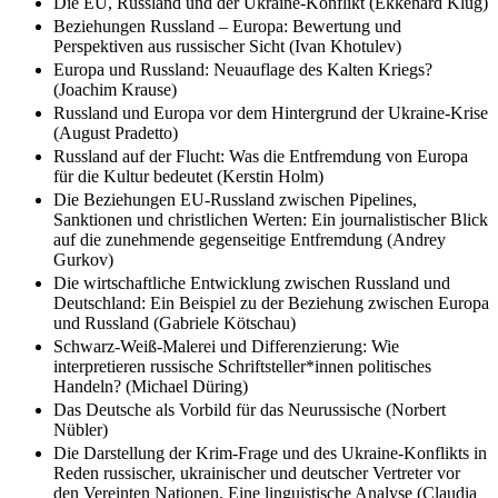
Die EU, Russland und der Ukraine-Konflikt (Ekkehard Klug)
Beziehungen Russland – Europa: Bewertung und
Perspektiven aus russischer Sicht (Ivan Khotulev)
Europa und Russland: Neuauflage des Kalten Kriegs?
(Joachim Krause)
Russland und Europa vor dem Hintergrund der Ukraine-Krise
(August Pradetto)
Russland auf der Flucht: Was die Entfremdung von Europa
für die Kultur bedeutet (Kerstin Holm)
Die Beziehungen EU-Russland zwischen Pipelines,
Sanktionen und christlichen Werten: Ein journalistischer Blick
auf die zunehmende gegenseitige Entfremdung (Andrey
Gurkov)
Die wirtschaftliche Entwicklung zwischen Russland und
Deutschland: Ein Beispiel zu der Beziehung zwischen Europa
und Russland (Gabriele Kötschau)
Schwarz-Weiß-Malerei und Differenzierung: Wie
interpretieren russische Schriftsteller*innen politisches
Handeln? (Michael Düring)
Das Deutsche als Vorbild für das Neurussische (Norbert
Nübler)
Die Darstellung der Krim-Frage und des Ukraine-Konflikts in
Reden russischer, ukrainischer und deutscher Vertreter vor
den Vereinten Nationen. Eine linguistische Analyse (Claudia