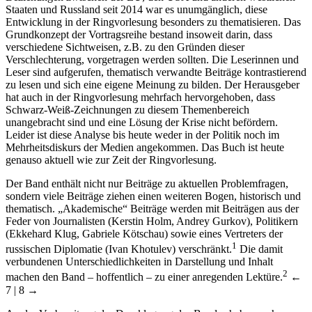
Staaten und Russland seit 2014 war es unumgänglich, diese
Entwicklung in der Ringvorlesung besonders zu thematisieren. Das
Grundkonzept der Vortragsreihe bestand insoweit darin, dass
verschiedene Sichtweisen, z.B. zu den Gründen dieser
Verschlechterung, vorgetragen werden sollten. Die Leserinnen und
Leser sind aufgerufen, thematisch verwandte Beiträge kontrastierend
zu lesen und sich eine eigene Meinung zu bilden. Der Herausgeber
hat auch in der Ringvorlesung mehrfach hervorgehoben, dass
Schwarz-Weiß-Zeichnungen zu diesem Themenbereich
unangebracht sind und eine Lösung der Krise nicht befördern.
Leider ist diese Analyse bis heute weder in der Politik noch im
Mehrheitsdiskurs der Medien angekommen. Das Buch ist heute
genauso aktuell wie zur Zeit der Ringvorlesung.
Der Band enthält nicht nur Beiträge zu aktuellen Problemfragen,
sondern viele Beiträge ziehen einen weiteren Bogen, historisch und
thematisch. „Akademische“ Beiträge werden mit Beiträgen aus der
Feder von Journalisten (Kerstin Holm, Andrey Gurkov), Politikern
(Ekkehard Klug, Gabriele Kötschau) sowie eines Vertreters der
1
russischen Diplomatie (Ivan Khotulev) verschränkt.
Die damit
verbundenen Unterschiedlichkeiten in Darstellung und Inhalt
2
machen den Band – hoffentlich – zu einer anregenden Lektüre.
←
7 | 8 →