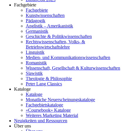
Fachgebiete
Fachgebiete
Kunstwissenschaften
Pädagogik
Anglistik – Amerikanistik
Germanistik
Geschichte & Politikwissenschaften
Rechtswissenschaften, Volks- &
Betriebswirtschaftslehre
Linguistik
Medien- und Kommunikationswissenschaften
Romanistik
Wissenschaft, Gesellschaft & Kulturwissenschaften
Slawistik
Theologie & Philosophie
Peter Lang Classics
Kataloge
Kataloge
Monatliche Neuerscheinungskataloge
Fachgebietskataloge
«Coursebook» Kataloge
Weiteres Marketing Material
Neuigkeiten und Ressourcen
Über uns