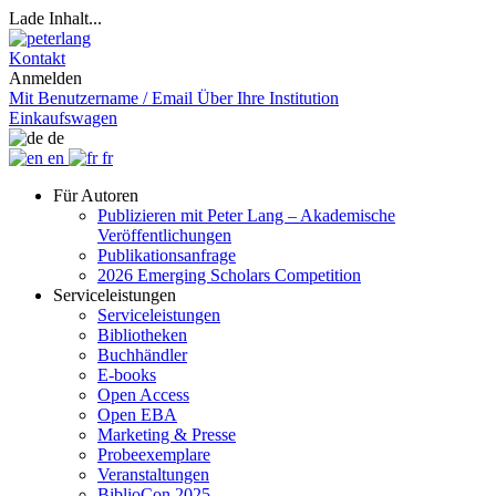
Lade Inhalt...
Kontakt
Anmelden
Mit Benutzername / Email
Über Ihre Institution
Einkaufswagen
de
en
fr
Für Autoren
Publizieren mit Peter Lang – Akademische
Veröffentlichungen
Publikationsanfrage
2026 Emerging Scholars Competition
Serviceleistungen
Serviceleistungen
Bibliotheken
Buchhändler
E-books
Open Access
Open EBA
Marketing & Presse
Probeexemplare
Veranstaltungen
BiblioCon 2025