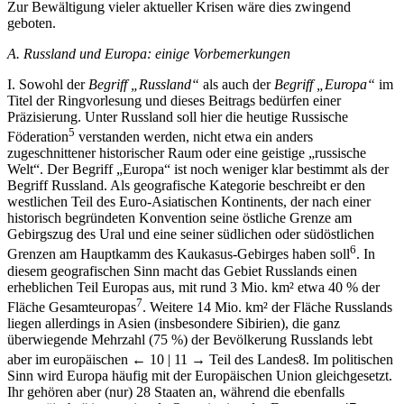
Zur Bewältigung vieler aktueller Krisen wäre dies zwingend
geboten.
A.
Russland und Europa: einige Vorbemerkungen
I. Sowohl der
Begriff „Russland“
als auch der
Begriff „Europa“
im
Titel der Ringvorlesung und dieses Beitrags bedürfen einer
Präzisierung. Unter Russland soll hier die heutige Russische
5
Föderation
verstanden werden, nicht etwa ein anders
zugeschnittener historischer Raum oder eine geistige „russische
Welt“. Der Begriff „Europa“ ist noch weniger klar bestimmt als der
Begriff Russland. Als geografische Kategorie beschreibt er den
westlichen Teil des Euro-Asiatischen Kontinents, der nach einer
historisch begründeten Konvention seine östliche Grenze am
Gebirgszug des Ural und eine seiner südlichen oder südöstlichen
6
Grenzen am Hauptkamm des Kaukasus-Gebirges haben soll
. In
diesem geografischen Sinn macht das Gebiet Russlands einen
erheblichen Teil Europas aus, mit rund 3 Mio. km² etwa 40 % der
7
Fläche Gesamteuropas
. Weitere 14 Mio. km² der Fläche Russlands
liegen allerdings in Asien (insbesondere Sibirien), die ganz
überwiegende Mehrzahl (75 %) der Bevölkerung Russlands lebt
aber im europäischen
← 10 | 11 →
Teil des Landes
8
. Im politischen
Sinn wird Europa häufig mit der Europäischen Union gleichgesetzt.
Ihr gehören aber (nur) 28 Staaten an, während die ebenfalls