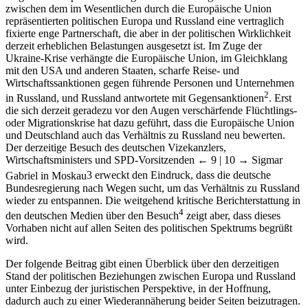
zwischen dem im Wesentlichen durch die Europäische Union
repräsentierten politischen Europa und Russland eine vertraglich
fixierte enge Partnerschaft, die aber in der politischen Wirklichkeit
derzeit erheblichen Belastungen ausgesetzt ist. Im Zuge der
Ukraine-Krise verhängte die Europäische Union, im Gleichklang
mit den USA und anderen Staaten, scharfe Reise- und
Wirtschaftssanktionen gegen führende Personen und Unternehmen
2
in Russland, und Russland antwortete mit Gegensanktionen
. Erst
die sich derzeit geradezu vor den Augen verschärfende Flüchtlings-
oder Migrationskrise hat dazu geführt, dass die Europäische Union
und Deutschland auch das Verhältnis zu Russland neu bewerten.
Der derzeitige Besuch des deutschen Vizekanzlers,
Wirtschaftsministers und SPD-Vorsitzenden
← 9 | 10 →
Sigmar
Gabriel in Moskau
3
erweckt den Eindruck, dass die deutsche
Bundesregierung nach Wegen sucht, um das Verhältnis zu Russland
wieder zu entspannen. Die weitgehend kritische Berichterstattung in
4
den deutschen Medien über den Besuch
zeigt aber, dass dieses
Vorhaben nicht auf allen Seiten des politischen Spektrums begrüßt
wird.
Der folgende Beitrag gibt einen Überblick über den derzeitigen
Stand der politischen Beziehungen zwischen Europa und Russland
unter Einbezug der juristischen Perspektive, in der Hoffnung,
dadurch auch zu einer Wiederannäherung beider Seiten beizutragen.