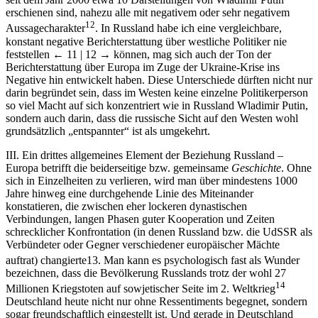
erschienen sind, nahezu alle mit negativem oder sehr negativem
12
Aussagecharakter
. In Russland habe ich eine vergleichbare,
konstant negative Berichterstattung über westliche Politiker nie
feststellen
← 11 | 12 →
können, mag sich auch der Ton der
Berichterstattung über Europa im Zuge der Ukraine-Krise ins
Negative hin entwickelt haben. Diese Unterschiede dürften nicht nur
darin begründet sein, dass im Westen keine einzelne Politikerperson
so viel Macht auf sich konzentriert wie in Russland Wladimir Putin,
sondern auch darin, dass die russische Sicht auf den Westen wohl
grundsätzlich „entspannter“ ist als umgekehrt.
III. Ein drittes allgemeines Element der Beziehung Russland –
Europa betrifft die beiderseitige bzw. gemeinsame
Geschichte
. Ohne
sich in Einzelheiten zu verlieren, wird man über mindestens 1000
Jahre hinweg eine durchgehende Linie des Miteinander
konstatieren, die zwischen eher lockeren dynastischen
Verbindungen, langen Phasen guter Kooperation und Zeiten
schrecklicher Konfrontation (in denen Russland bzw. die UdSSR als
Verbündeter oder Gegner verschiedener europäischer Mächte
auftrat) changierte
13
. Man kann es psychologisch fast als Wunder
bezeichnen, dass die Bevölkerung Russlands trotz der wohl 27
14
Millionen Kriegstoten auf sowjetischer Seite im 2. Weltkrieg
Deutschland heute nicht nur ohne Ressentiments begegnet, sondern
sogar freundschaftlich eingestellt ist. Und gerade in Deutschland