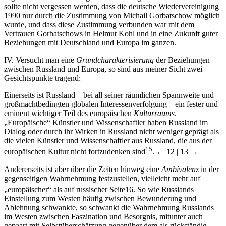
sollte nicht vergessen werden, dass die deutsche Wiedervereinigung
1990 nur durch die Zustimmung von Michail Gorbatschow möglich
wurde, und dass diese Zustimmung verbunden war mit dem
Vertrauen Gorbatschows in Helmut Kohl und in eine Zukunft guter
Beziehungen mit Deutschland und Europa im ganzen.
IV. Versucht man eine
Grundcharakterisierung
der Beziehungen
zwischen Russland und Europa, so sind aus meiner Sicht zwei
Gesichtspunkte tragend:
Einerseits ist Russland – bei all seiner räumlichen Spannweite und
großmachtbedingten globalen Interessenverfolgung – ein fester und
eminent wichtiger Teil des europäischen
Kulturraums
.
„Europäische“ Künstler und Wissenschaftler haben Russland im
Dialog oder durch ihr Wirken in Russland nicht weniger geprägt als
die vielen Künstler und Wissenschaftler aus Russland, die aus der
15
europäischen Kultur nicht fortzudenken sind
.
← 12 | 13 →
Andererseits ist aber über die Zeiten hinweg eine
Ambivalenz
in der
gegenseitigen Wahrnehmung festzustellen, vielleicht mehr auf
„europäischer“ als auf russischer Seite
16
. So wie Russlands
Einstellung zum Westen häufig zwischen Bewunderung und
Ablehnung schwankte, so schwankt die Wahrnehmung Russlands
im Westen zwischen Faszination und Besorgnis, mitunter auch
gepaart mit Selbstüberschätzung gegenüber dem als rückständig