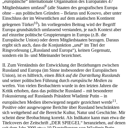
„europäische“ internationale Organisation des Europarates 47
9
Mitgliedstaaten umfasst
(alle Staaten des geografischen Europa
ohne – aus politischen Gründen – Belarus und Kosovo, aber unter
Einschluss der im Wesentlichen auf dem asiatischen Kontinent
10
gelegenen Türkei
). Im vorliegenden Beitrag wird der Begriff
Europa grundsätzlich umfassend verstanden, je nach Kontext aber
auf einzelne politische Gruppierungen in Europa (z.B. die
Europäische Union) oder deren Mitgliedstaaten bezogen. Daraus
ergibt sich auch, dass die Konjunktion „
und
“ im Titel der
Ringvorlesung („Russland und Europa“), keinen Gegensatz,
sondern ein In- und Miteinander bezeichnet.
II. Zum Verständnis der Entwicklung der Beziehungen zwischen
Russland und Europa (im Sinne insbesondere der Europäischen
Union), ist es hilfreich, einen
Blick auf die Darstellung Russlands
und seiner politischen Führung durch
europäische Medien
zu
werfen. Von vielen Beobachtern wurde in den letzten Jahren die
Kritik erhoben, dass das politische Russland – mit besonderer
Fokussierung auf Russlands Präsident Wladimir Putin – in
11
europäischen Medien überwiegend negativ gezeichnet werde
.
Positive oder ausgewogene Berichte über Russland beschränkten
sich weitgehend auf die Bereiche Kultur, Natur und Geschichte. Mir
scheint diese Beobachtung korrekt. Als Indikator kann man etwa die
Titelcovers der Zeitschrift „DER SPIEGEL“ heranziehen, auf denen
seit dem Jahr 2000 etwa 10 Darstellungen von Wladimir Putin