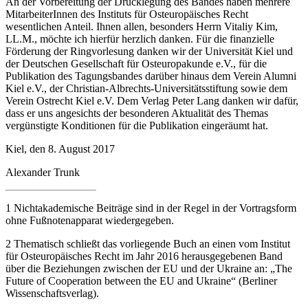
An der Vorbereitung der Drucklegung des Bandes haben mehrere
MitarbeiterInnen des Instituts für Osteuropäisches Recht
wesentlichen Anteil. Ihnen allen, besonders Herrn Vitaliy Kim,
LL.M., möchte ich hierfür herzlich danken. Für die finanzielle
Förderung der Ringvorlesung danken wir der Universität Kiel und
der Deutschen Gesellschaft für Osteuropakunde e.V., für die
Publikation des Tagungsbandes darüber hinaus dem Verein Alumni
Kiel e.V., der Christian-Albrechts-Universitätsstiftung sowie dem
Verein Ostrecht Kiel e.V. Dem Verlag Peter Lang danken wir dafür,
dass er uns angesichts der besonderen Aktualität des Themas
vergünstigte Konditionen für die Publikation eingeräumt hat.
Kiel, den 8. August 2017
Alexander Trunk
1
Nichtakademische Beiträge sind in der Regel in der Vortragsform
ohne Fußnotenapparat wiedergegeben.
2
Thematisch schließt das vorliegende Buch an einen vom Institut
für Osteuropäisches Recht im Jahr 2016 herausgegebenen Band
über die Beziehungen zwischen der EU und der Ukraine an: „The
Future of Cooperation between the EU and Ukraine“ (Berliner
Wissenschaftsverlag).