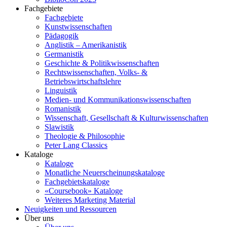
Fachgebiete
Fachgebiete
Kunstwissenschaften
Pädagogik
Anglistik – Amerikanistik
Germanistik
Geschichte & Politikwissenschaften
Rechtswissenschaften, Volks- &
Betriebswirtschaftslehre
Linguistik
Medien- und Kommunikationswissenschaften
Romanistik
Wissenschaft, Gesellschaft & Kulturwissenschaften
Slawistik
Theologie & Philosophie
Peter Lang Classics
Kataloge
Kataloge
Monatliche Neuerscheinungskataloge
Fachgebietskataloge
«Coursebook» Kataloge
Weiteres Marketing Material
Neuigkeiten und Ressourcen
Über uns