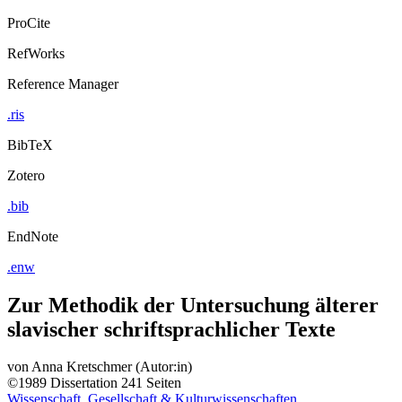
ProCite
RefWorks
Reference Manager
.ris
BibTeX
Zotero
.bib
EndNote
.enw
Zur Methodik der Untersuchung älterer
slavischer schriftsprachlicher Texte
von
Anna Kretschmer (Autor:in)
©1989
Dissertation
241 Seiten
Wissenschaft, Gesellschaft & Kulturwissenschaften