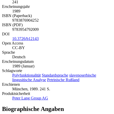
241
Erscheinungsjahr
1989
ISBN (Paperback)
9783876904252
ISBN (PDF)
9783954792009
DOI
10.3726/b12143
Open Access
CC-BY
Sprache
Deutsch
Erscheinungsdatum
1989 (Januar)
Schlagworte
Polyfunktionalität
Standardsprache
slavenoserbische
lingusitische Analyse
Petrinische Rußland
Erschienen
München, 1989. 241 S.
Produktsicherheit
Peter Lang Group AG
Biographische Angaben