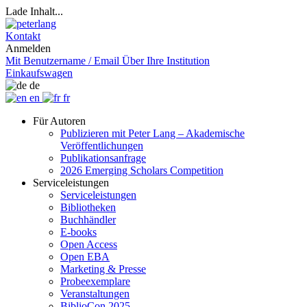
Lade Inhalt...
Kontakt
Anmelden
Mit Benutzername / Email
Über Ihre Institution
Einkaufswagen
de
en
fr
Für Autoren
Publizieren mit Peter Lang – Akademische
Veröffentlichungen
Publikationsanfrage
2026 Emerging Scholars Competition
Serviceleistungen
Serviceleistungen
Bibliotheken
Buchhändler
E-books
Open Access
Open EBA
Marketing & Presse
Probeexemplare
Veranstaltungen
BiblioCon 2025