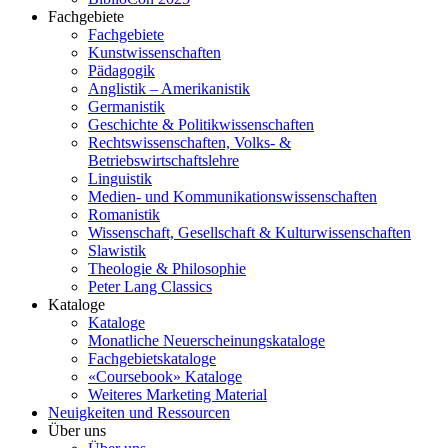
Fachgebiete
Fachgebiete
Kunstwissenschaften
Pädagogik
Anglistik – Amerikanistik
Germanistik
Geschichte & Politikwissenschaften
Rechtswissenschaften, Volks- &
Betriebswirtschaftslehre
Linguistik
Medien- und Kommunikationswissenschaften
Romanistik
Wissenschaft, Gesellschaft & Kulturwissenschaften
Slawistik
Theologie & Philosophie
Peter Lang Classics
Kataloge
Kataloge
Monatliche Neuerscheinungskataloge
Fachgebietskataloge
«Coursebook» Kataloge
Weiteres Marketing Material
Neuigkeiten und Ressourcen
Über uns