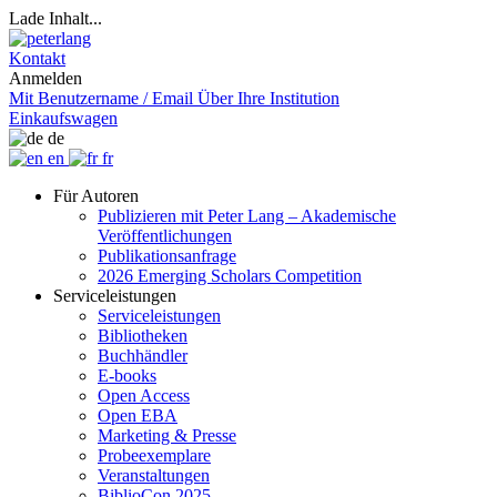
Lade Inhalt...
Kontakt
Anmelden
Mit Benutzername / Email
Über Ihre Institution
Einkaufswagen
de
en
fr
Für Autoren
Publizieren mit Peter Lang – Akademische
Veröffentlichungen
Publikationsanfrage
2026 Emerging Scholars Competition
Serviceleistungen
Serviceleistungen
Bibliotheken
Buchhändler
E-books
Open Access
Open EBA
Marketing & Presse
Probeexemplare
Veranstaltungen
BiblioCon 2025