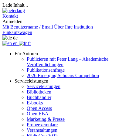
Lade Inhalt...
Kontakt
Anmelden
Mit Benutzername / Email
Über Ihre Institution
Einkaufswagen
de
en
fr
Für Autoren
Publizieren mit Peter Lang – Akademische
Veröffentlichungen
Publikationsanfrage
2026 Emerging Scholars Competition
Serviceleistungen
Serviceleistungen
Bibliotheken
Buchhändler
E-books
Open Access
Open EBA
Marketing & Presse
Probeexemplare
Veranstaltungen
BiblioCon 2025