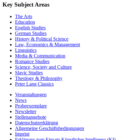
Key Subject Areas
The Arts
Education
English Studies
German Studies
History & Political Science
Law, Economics & Management
Linguistics
Media & Communication
Romance Studies
Science, Society and Culture
Slavic Studies
Theology & Philosophy
Peter Lang Classics
Veranstaltungen
News
Probeexemplare
Newsletter
Stellenangebote
Datenschutzerklärung
Allgemeine Geschäftsbedingungen
Imprint
Erklärung zum Einsatz Künstlicher Intelligenz (KI)