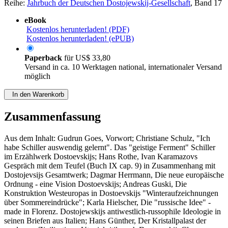
Reihe:
Jahrbuch der Deutschen Dostojewskij-Gesellschaft
, Band 17
eBook
Kostenlos herunterladen! (PDF)
Kostenlos herunterladen! (ePUB)
Paperback
für
US$ 33,80
Versand in ca. 10 Werktagen national, internationaler Versand
möglich
In den Warenkorb
Zusammenfassung
Aus dem Inhalt: Gudrun Goes, Vorwort; Christiane Schulz, "Ich
habe Schiller auswendig gelernt". Das "geistige Ferment" Schiller
im Erzählwerk Dostoevskijs; Hans Rothe, Ivan Karamazovs
Gespräch mit dem Teufel (Buch IX cap. 9) in Zusammenhang mit
Dostojevsijs Gesamtwerk; Dagmar Herrmann, Die neue europäische
Ordnung - eine Vision Dostoevskijs; Andreas Guski, Die
Konstruktion Westeuropas in Dostoevskijs "Winteraufzeichnungen
über Sommereindrücke"; Karla Hielscher, Die "russische Idee" -
made in Florenz. Dostojewskijs antiwestlich-russophile Ideologie in
seinen Briefen aus Italien; Hans Günther, Der Kristallpalast der