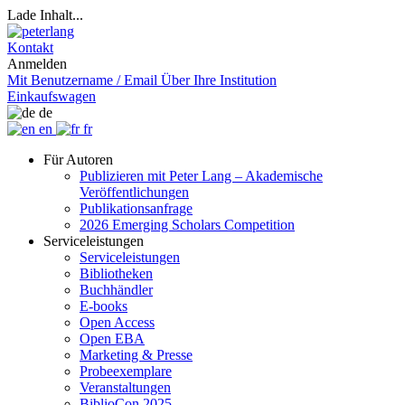
Lade Inhalt...
Kontakt
Anmelden
Mit Benutzername / Email
Über Ihre Institution
Einkaufswagen
de
en
fr
Für Autoren
Publizieren mit Peter Lang – Akademische
Veröffentlichungen
Publikationsanfrage
2026 Emerging Scholars Competition
Serviceleistungen
Serviceleistungen
Bibliotheken
Buchhändler
E-books
Open Access
Open EBA
Marketing & Presse
Probeexemplare
Veranstaltungen
BiblioCon 2025