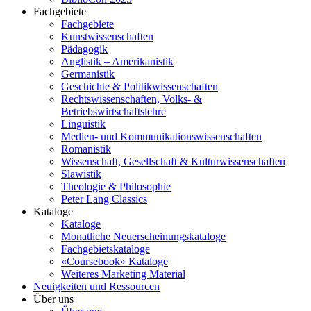
Fachgebiete
Fachgebiete
Kunstwissenschaften
Pädagogik
Anglistik – Amerikanistik
Germanistik
Geschichte & Politikwissenschaften
Rechtswissenschaften, Volks- &
Betriebswirtschaftslehre
Linguistik
Medien- und Kommunikationswissenschaften
Romanistik
Wissenschaft, Gesellschaft & Kulturwissenschaften
Slawistik
Theologie & Philosophie
Peter Lang Classics
Kataloge
Kataloge
Monatliche Neuerscheinungskataloge
Fachgebietskataloge
«Coursebook» Kataloge
Weiteres Marketing Material
Neuigkeiten und Ressourcen
Über uns