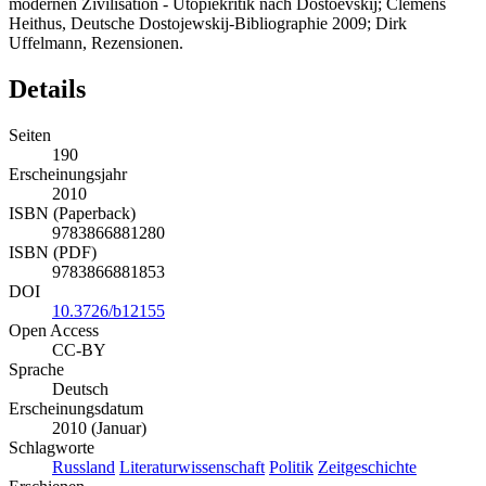
modernen Zivilisation - Utopiekritik nach Dostoevskij; Clemens
Heithus, Deutsche Dostojewskij-Bibliographie 2009; Dirk
Uffelmann, Rezensionen.
Details
Seiten
190
Erscheinungsjahr
2010
ISBN (Paperback)
9783866881280
ISBN (PDF)
9783866881853
DOI
10.3726/b12155
Open Access
CC-BY
Sprache
Deutsch
Erscheinungsdatum
2010 (Januar)
Schlagworte
Russland
Literaturwissenschaft
Politik
Zeitgeschichte