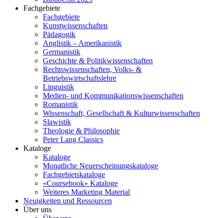
Fachgebiete
Fachgebiete
Kunstwissenschaften
Pädagogik
Anglistik – Amerikanistik
Germanistik
Geschichte & Politikwissenschaften
Rechtswissenschaften, Volks- &
Betriebswirtschaftslehre
Linguistik
Medien- und Kommunikationswissenschaften
Romanistik
Wissenschaft, Gesellschaft & Kulturwissenschaften
Slawistik
Theologie & Philosophie
Peter Lang Classics
Kataloge
Kataloge
Monatliche Neuerscheinungskataloge
Fachgebietskataloge
«Coursebook» Kataloge
Weiteres Marketing Material
Neuigkeiten und Ressourcen
Über uns