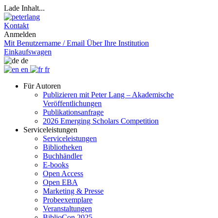
Lade Inhalt...
Kontakt
Anmelden
Mit Benutzername / Email
Über Ihre Institution
Einkaufswagen
de
en
fr
Für Autoren
Publizieren mit Peter Lang – Akademische
Veröffentlichungen
Publikationsanfrage
2026 Emerging Scholars Competition
Serviceleistungen
Serviceleistungen
Bibliotheken
Buchhändler
E-books
Open Access
Open EBA
Marketing & Presse
Probeexemplare
Veranstaltungen
BiblioCon 2025