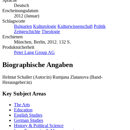
Sprache
Deutsch
Erscheinungsdatum
2012 (Januar)
Schlagworte
Bulgarien
Kulturologie
Kulturwissenschaft
Politik
Zeitgeschichte
Theologie
Erschienen
München, Berlin, 2012. 132 S.
Produktsicherheit
Peter Lang Group AG
Biographische Angaben
Helmut Schaller (Autor:in)
Rumjana Zlatanova (Band-
Herausgeber:in)
Key Subject Areas
The Arts
Education
English Studies
German Studies
History & Political Science