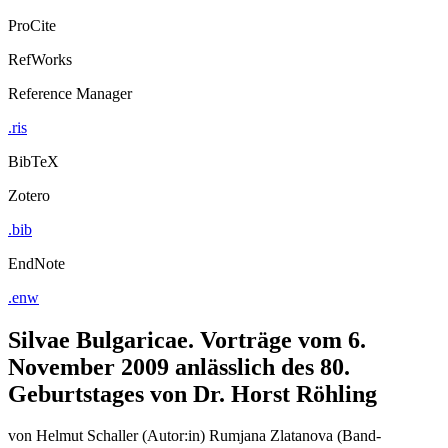
ProCite
RefWorks
Reference Manager
.ris
BibTeX
Zotero
.bib
EndNote
.enw
Silvae Bulgaricae. Vorträge vom 6.
November 2009 anlässlich des 80.
Geburtstages von Dr. Horst Röhling
von
Helmut Schaller (Autor:in)
Rumjana Zlatanova (Band-