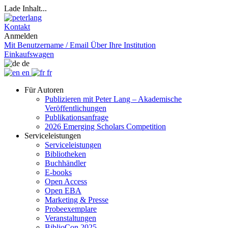
Lade Inhalt...
Kontakt
Anmelden
Mit Benutzername / Email
Über Ihre Institution
Einkaufswagen
de
en
fr
Für Autoren
Publizieren mit Peter Lang – Akademische
Veröffentlichungen
Publikationsanfrage
2026 Emerging Scholars Competition
Serviceleistungen
Serviceleistungen
Bibliotheken
Buchhändler
E-books
Open Access
Open EBA
Marketing & Presse
Probeexemplare
Veranstaltungen
BiblioCon 2025