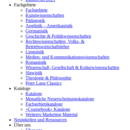
Fachgebiete
Fachgebiete
Kunstwissenschaften
Pädagogik
Anglistik – Amerikanistik
Germanistik
Geschichte & Politikwissenschaften
Rechtswissenschaften, Volks- &
Betriebswirtschaftslehre
Linguistik
Medien- und Kommunikationswissenschaften
Romanistik
Wissenschaft, Gesellschaft & Kulturwissenschaften
Slawistik
Theologie & Philosophie
Peter Lang Classics
Kataloge
Kataloge
Monatliche Neuerscheinungskataloge
Fachgebietskataloge
«Coursebook» Kataloge
Weiteres Marketing Material
Neuigkeiten und Ressourcen
Über uns