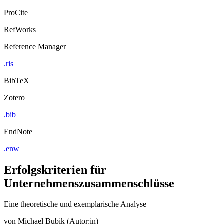
ProCite
RefWorks
Reference Manager
.ris
BibTeX
Zotero
.bib
EndNote
.enw
Erfolgskriterien für
Unternehmenszusammenschlüsse
Eine theoretische und exemplarische Analyse
von
Michael Bubik (Autor:in)