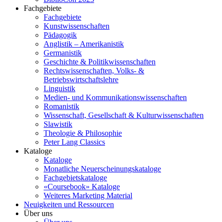
Fachgebiete
Fachgebiete
Kunstwissenschaften
Pädagogik
Anglistik – Amerikanistik
Germanistik
Geschichte & Politikwissenschaften
Rechtswissenschaften, Volks- &
Betriebswirtschaftslehre
Linguistik
Medien- und Kommunikationswissenschaften
Romanistik
Wissenschaft, Gesellschaft & Kulturwissenschaften
Slawistik
Theologie & Philosophie
Peter Lang Classics
Kataloge
Kataloge
Monatliche Neuerscheinungskataloge
Fachgebietskataloge
«Coursebook» Kataloge
Weiteres Marketing Material
Neuigkeiten und Ressourcen
Über uns