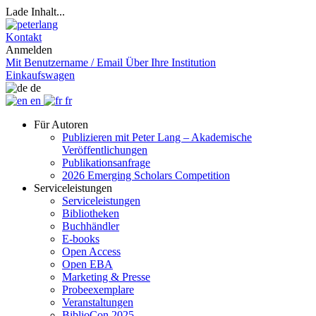
Lade Inhalt...
Kontakt
Anmelden
Mit Benutzername / Email
Über Ihre Institution
Einkaufswagen
de
en
fr
Für Autoren
Publizieren mit Peter Lang – Akademische
Veröffentlichungen
Publikationsanfrage
2026 Emerging Scholars Competition
Serviceleistungen
Serviceleistungen
Bibliotheken
Buchhändler
E-books
Open Access
Open EBA
Marketing & Presse
Probeexemplare
Veranstaltungen
BiblioCon 2025