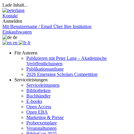
Lade Inhalt...
Kontakt
Anmelden
Mit Benutzername / Email
Über Ihre Institution
Einkaufswagen
de
en
fr
Für Autoren
Publizieren mit Peter Lang – Akademische
Veröffentlichungen
Publikationsanfrage
2026 Emerging Scholars Competition
Serviceleistungen
Serviceleistungen
Bibliotheken
Buchhändler
E-books
Open Access
Open EBA
Marketing & Presse
Probeexemplare
Veranstaltungen
BiblioCon 2025