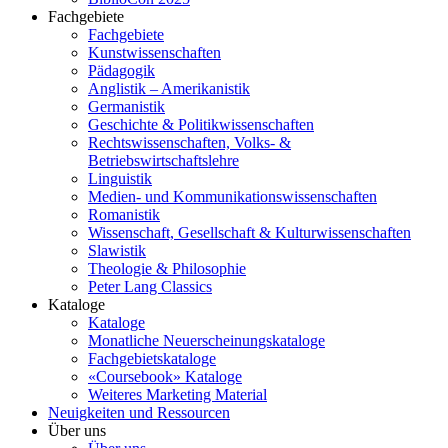
Fachgebiete
Fachgebiete
Kunstwissenschaften
Pädagogik
Anglistik – Amerikanistik
Germanistik
Geschichte & Politikwissenschaften
Rechtswissenschaften, Volks- &
Betriebswirtschaftslehre
Linguistik
Medien- und Kommunikationswissenschaften
Romanistik
Wissenschaft, Gesellschaft & Kulturwissenschaften
Slawistik
Theologie & Philosophie
Peter Lang Classics
Kataloge
Kataloge
Monatliche Neuerscheinungskataloge
Fachgebietskataloge
«Coursebook» Kataloge
Weiteres Marketing Material
Neuigkeiten und Ressourcen
Über uns