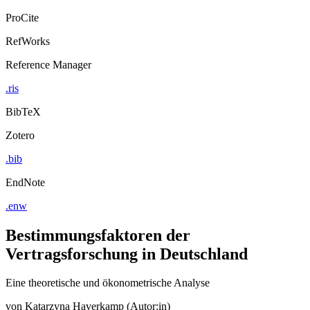
ProCite
RefWorks
Reference Manager
.ris
BibTeX
Zotero
.bib
EndNote
.enw
Bestimmungsfaktoren der
Vertragsforschung in Deutschland
Eine theoretische und ökonometrische Analyse
von
Katarzyna Haverkamp (Autor:in)