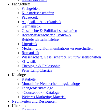
Fachgebiete
Fachgebiete
Kunstwissenschaften
Pädagogik
Anglistik – Amerikanistik
Germanistik
Geschichte & Politikwissenschaften
Rechtswissenschaften, Volks- &
Betriebswirtschaftslehre
Linguistik
Medien- und Kommunikationswissenschaften
Romanistik
Wissenschaft, Gesellschaft & Kulturwissenschaften
Slawistik
Theologie & Philosophie
Peter Lang Classics
Kataloge
Kataloge
Monatliche Neuerscheinungskataloge
Fachgebietskataloge
«Coursebook» Kataloge
Weiteres Marketing Material
Neuigkeiten und Ressourcen
Über uns