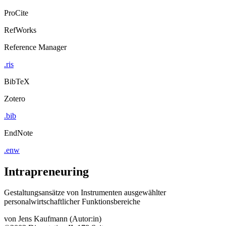
ProCite
RefWorks
Reference Manager
.ris
BibTeX
Zotero
.bib
EndNote
.enw
Intrapreneuring
Gestaltungsansätze von Instrumenten ausgewählter
personalwirtschaftlicher Funktionsbereiche
von
Jens Kaufmann (Autor:in)