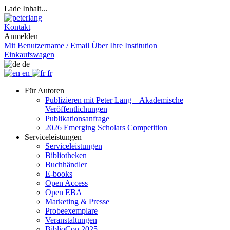
Lade Inhalt...
Kontakt
Anmelden
Mit Benutzername / Email
Über Ihre Institution
Einkaufswagen
de
en
fr
Für Autoren
Publizieren mit Peter Lang – Akademische
Veröffentlichungen
Publikationsanfrage
2026 Emerging Scholars Competition
Serviceleistungen
Serviceleistungen
Bibliotheken
Buchhändler
E-books
Open Access
Open EBA
Marketing & Presse
Probeexemplare
Veranstaltungen
BiblioCon 2025