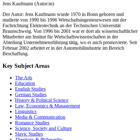
Jens Kaufmann (Autor:in)
Der Autor: Jens Kaufmann wurde 1970 in Bonn geboren und
studierte von 1990 bis 1996 Wirtschaftsingenieurwesen mit der
Fachrichtung Elektrotechnik an der Technischen Universität
Braunschweig. Von 1996 bis 2001 war er dort als wissenschaftlicher
Mitarbeiter am Institut für Wirtschaftswissenschaften in der
Abteilung Unternehmensführung tätig, wo er auch promovierte. Seit
Februar 2002 arbeitet er in der Automobilindustrie im Bereich
Beschaffung.
Key Subject Areas
The Arts
Education
English Studies
German Studies
History & Political Science
Law, Economics & Management
Linguistics
Media & Communication
Romance Studies
Science, Society and Culture
Slavic Studies
Theology & Philosophy