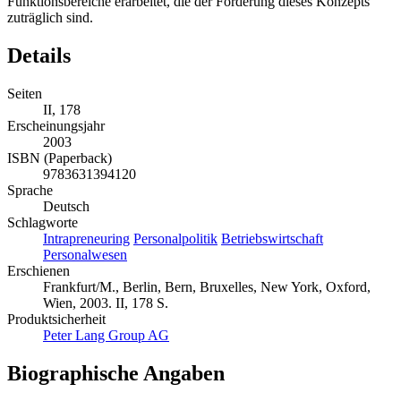
Funktionsbereiche erarbeitet, die der Förderung dieses Konzepts
zuträglich sind.
Details
Seiten
II, 178
Erscheinungsjahr
2003
ISBN (Paperback)
9783631394120
Sprache
Deutsch
Schlagworte
Intrapreneuring
Personalpolitik
Betriebswirtschaft
Personalwesen
Erschienen
Frankfurt/M., Berlin, Bern, Bruxelles, New York, Oxford,
Wien, 2003. II, 178 S.
Produktsicherheit
Peter Lang Group AG
Biographische Angaben