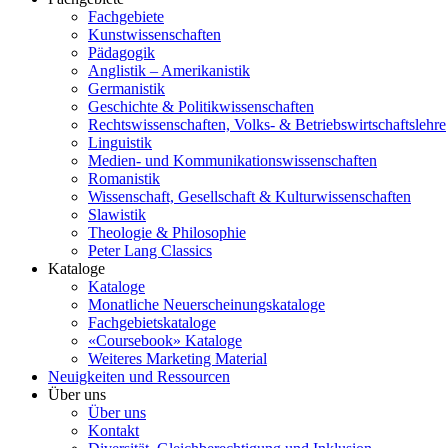
Fachgebiete
Kunstwissenschaften
Pädagogik
Anglistik – Amerikanistik
Germanistik
Geschichte & Politikwissenschaften
Rechtswissenschaften, Volks- & Betriebswirtschaftslehre
Linguistik
Medien- und Kommunikationswissenschaften
Romanistik
Wissenschaft, Gesellschaft & Kulturwissenschaften
Slawistik
Theologie & Philosophie
Peter Lang Classics
Kataloge
Kataloge
Monatliche Neuerscheinungskataloge
Fachgebietskataloge
«Coursebook» Kataloge
Weiteres Marketing Material
Neuigkeiten und Ressourcen
Über uns
Über uns
Kontakt