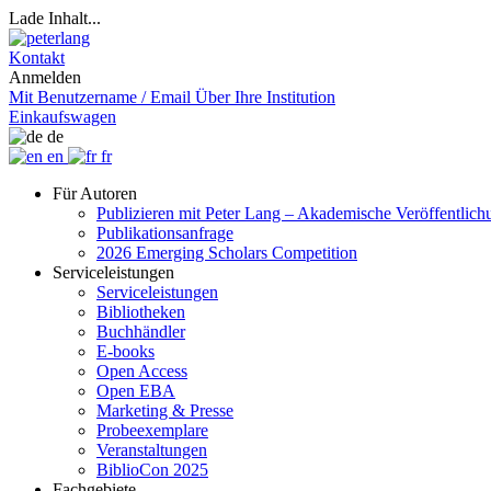
Lade Inhalt...
Kontakt
Anmelden
Mit Benutzername / Email
Über Ihre Institution
Einkaufswagen
de
en
fr
Für Autoren
Publizieren mit Peter Lang – Akademische Veröffentlic
Publikationsanfrage
2026 Emerging Scholars Competition
Serviceleistungen
Serviceleistungen
Bibliotheken
Buchhändler
E-books
Open Access
Open EBA
Marketing & Presse
Probeexemplare
Veranstaltungen
BiblioCon 2025
Fachgebiete