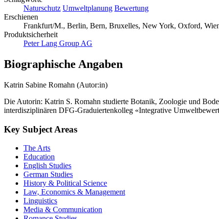
Naturschutz
Umweltplanung
Bewertung
Erschienen
Frankfurt/M., Berlin, Bern, Bruxelles, New York, Oxford, Wien
Produktsicherheit
Peter Lang Group AG
Biographische Angaben
Katrin Sabine Romahn (Autor:in)
Die Autorin: Katrin S. Romahn studierte Botanik, Zoologie und Bodenk
interdisziplinären DFG-Graduiertenkolleg «Integrative Umweltbewert
Key Subject Areas
The Arts
Education
English Studies
German Studies
History & Political Science
Law, Economics & Management
Linguistics
Media & Communication
Romance Studies