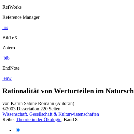
RefWorks
Reference Manager
.ris
BibTeX
Zotero
.bib
EndNote
.enw
Rationalität von Werturteilen im Natursch
von
Katrin Sabine Romahn (Autor:in)
©2003
Dissertation
220 Seiten
Wissenschaft, Gesellschaft & Kulturwissenschaften
Reihe:
Theorie in der Ökologie
, Band 8