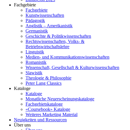
Fachgebiete
Fachgebiete
Kunstwissenschaften
Pädagogik
Anglistik – Amerikanistik
Germanistik
Geschichte & Politikwissenschaften
Rechtswissenschaften, Volks- &
Betriebswirtschaftslehre
Linguistik
Medien- und Kommunikationswissenschaften
Romanistik
Wissenschaft, Gesellschaft & Kulturwissenschaften
Slawistik
Theologie & Philosophie
Peter Lang Classics
Kataloge
Kataloge
Monatliche Neuerscheinungskataloge
Fachgebietskataloge
«Coursebook» Kataloge
Weiteres Marketing Material
Neuigkeiten und Ressourcen
Über uns