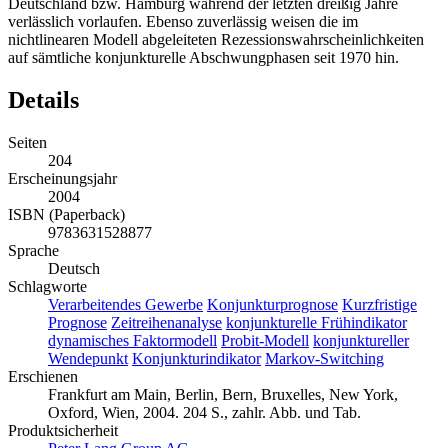
Deutschland bzw. Hamburg während der letzten dreißig Jahre
verlässlich vorlaufen. Ebenso zuverlässig weisen die im
nichtlinearen Modell abgeleiteten Rezessionswahrscheinlichkeiten
auf sämtliche konjunkturelle Abschwungphasen seit 1970 hin.
Details
Seiten
204
Erscheinungsjahr
2004
ISBN (Paperback)
9783631528877
Sprache
Deutsch
Schlagworte
Verarbeitendes Gewerbe
Konjunkturprognose
Kurzfristige
Prognose
Zeitreihenanalyse
konjunkturelle Frühindikator
dynamisches Faktormodell
Probit-Modell
konjunktureller
Wendepunkt
Konjunkturindikator
Markov-Switching
Erschienen
Frankfurt am Main, Berlin, Bern, Bruxelles, New York,
Oxford, Wien, 2004. 204 S., zahlr. Abb. und Tab.
Produktsicherheit