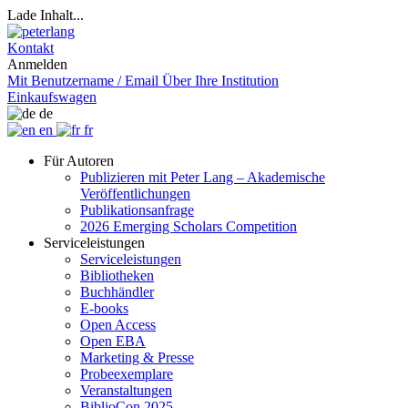
Lade Inhalt...
Kontakt
Anmelden
Mit Benutzername / Email
Über Ihre Institution
Einkaufswagen
de
en
fr
Für Autoren
Publizieren mit Peter Lang – Akademische
Veröffentlichungen
Publikationsanfrage
2026 Emerging Scholars Competition
Serviceleistungen
Serviceleistungen
Bibliotheken
Buchhändler
E-books
Open Access
Open EBA
Marketing & Presse
Probeexemplare
Veranstaltungen
BiblioCon 2025