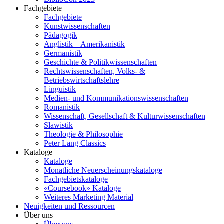
Fachgebiete
Fachgebiete
Kunstwissenschaften
Pädagogik
Anglistik – Amerikanistik
Germanistik
Geschichte & Politikwissenschaften
Rechtswissenschaften, Volks- &
Betriebswirtschaftslehre
Linguistik
Medien- und Kommunikationswissenschaften
Romanistik
Wissenschaft, Gesellschaft & Kulturwissenschaften
Slawistik
Theologie & Philosophie
Peter Lang Classics
Kataloge
Kataloge
Monatliche Neuerscheinungskataloge
Fachgebietskataloge
«Coursebook» Kataloge
Weiteres Marketing Material
Neuigkeiten und Ressourcen
Über uns