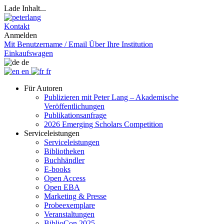
Lade Inhalt...
Kontakt
Anmelden
Mit Benutzername / Email
Über Ihre Institution
Einkaufswagen
de
en
fr
Für Autoren
Publizieren mit Peter Lang – Akademische
Veröffentlichungen
Publikationsanfrage
2026 Emerging Scholars Competition
Serviceleistungen
Serviceleistungen
Bibliotheken
Buchhändler
E-books
Open Access
Open EBA
Marketing & Presse
Probeexemplare
Veranstaltungen
BiblioCon 2025