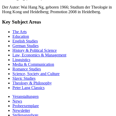
Der Autor: Wai Hang Ng, geboren 1966; Studium der Theologie in
Hong Kong und Heidelberg; Promotion 2008 in Heidelberg.
Key Subject Areas
The Arts
Education
English Studies
German Studies
History & Political Science
Law, Economics & Management
Linguistics
Media & Communication
Romance Studies
Science, Society and Culture
Slavic Studies
Theology & Philosophy
Peter Lang Classics
Veranstaltungen
News
Probeexemplare
Newsletter
Stellenangebote