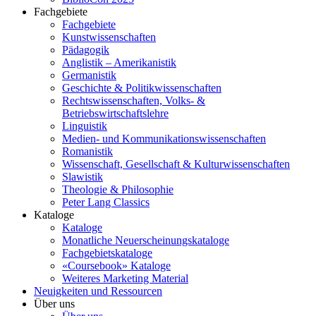
Fachgebiete
Fachgebiete
Kunstwissenschaften
Pädagogik
Anglistik – Amerikanistik
Germanistik
Geschichte & Politikwissenschaften
Rechtswissenschaften, Volks- &
Betriebswirtschaftslehre
Linguistik
Medien- und Kommunikationswissenschaften
Romanistik
Wissenschaft, Gesellschaft & Kulturwissenschaften
Slawistik
Theologie & Philosophie
Peter Lang Classics
Kataloge
Kataloge
Monatliche Neuerscheinungskataloge
Fachgebietskataloge
«Coursebook» Kataloge
Weiteres Marketing Material
Neuigkeiten und Ressourcen
Über uns