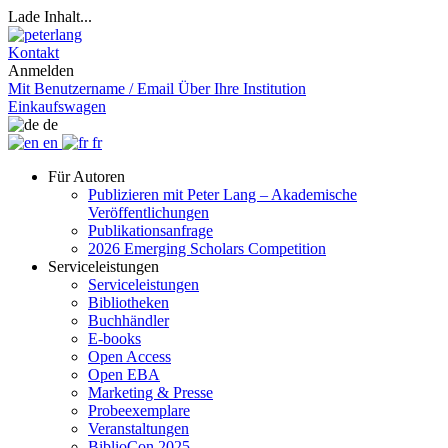
Lade Inhalt...
Kontakt
Anmelden
Mit Benutzername / Email
Über Ihre Institution
Einkaufswagen
de
en
fr
Für Autoren
Publizieren mit Peter Lang – Akademische
Veröffentlichungen
Publikationsanfrage
2026 Emerging Scholars Competition
Serviceleistungen
Serviceleistungen
Bibliotheken
Buchhändler
E-books
Open Access
Open EBA
Marketing & Presse
Probeexemplare
Veranstaltungen
BiblioCon 2025