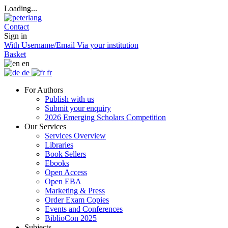
Loading...
Contact
Sign in
With Username/Email
Via your institution
Basket
en
de
fr
For Authors
Publish with us
Submit your enquiry
2026 Emerging Scholars Competition
Our Services
Services Overview
Libraries
Book Sellers
Ebooks
Open Access
Open EBA
Marketing & Press
Order Exam Copies
Events and Conferences
BiblioCon 2025
Subjects