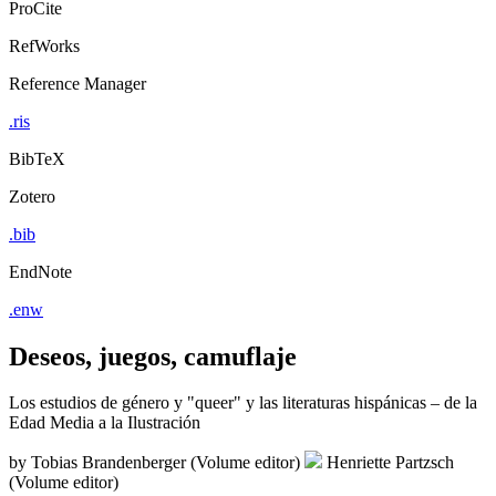
ProCite
RefWorks
Reference Manager
.ris
BibTeX
Zotero
.bib
EndNote
.enw
Deseos, juegos, camuflaje
Los estudios de género y "queer" y las literaturas hispánicas – de la
Edad Media a la Ilustración
by
Tobias Brandenberger (Volume editor)
Henriette Partzsch
(Volume editor)