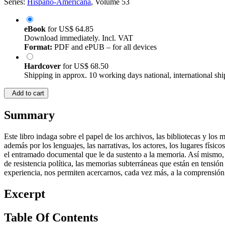
Series:
Hispano-Americana
, Volume 53
eBook
for
US$ 64.85
Download immediately. Incl. VAT
Format:
PDF and ePUB – for all devices
Hardcover
for
US$ 68.50
Shipping in approx. 10 working days national, international shi
Add to cart
Summary
Este libro indaga sobre el papel de los archivos, las bibliotecas y lo
además por los lenguajes, las narrativas, los actores, los lugares físic
el entramado documental que le da sustento a la memoria. Así mismo, b
de resistencia política, las memorias subterráneas que están en tensió
experiencia, nos permiten acercarnos, cada vez más, a la comprensión
Excerpt
Table Of Contents