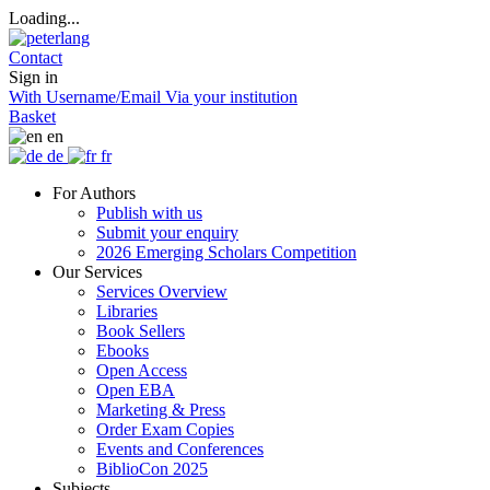
Loading...
Contact
Sign in
With Username/Email
Via your institution
Basket
en
de
fr
For Authors
Publish with us
Submit your enquiry
2026 Emerging Scholars Competition
Our Services
Services Overview
Libraries
Book Sellers
Ebooks
Open Access
Open EBA
Marketing & Press
Order Exam Copies
Events and Conferences
BiblioCon 2025
Subjects