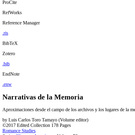
ProCite
RefWorks
Reference Manager
.ris
BibTeX
Zotero
.bib
EndNote
.enw
Narrativas de la Memoria
Aproximaciones desde el campo de los archivos y los lugares de la m
by
Luis Carlos Toro Tamayo (Volume editor)
©2017
Edited Collection
178 Pages
Romance Studies