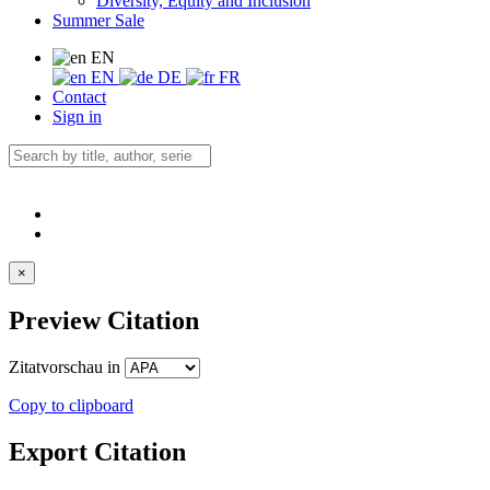
Diversity, Equity and Inclusion
Summer Sale
EN
EN
DE
FR
Contact
Sign in
×
Preview Citation
Zitatvorschau in
Copy to clipboard
Export Citation