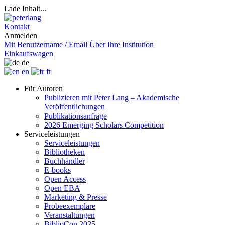
Lade Inhalt...
Kontakt
Anmelden
Mit Benutzername / Email
Über Ihre Institution
Einkaufswagen
de
en
fr
Für Autoren
Publizieren mit Peter Lang – Akademische
Veröffentlichungen
Publikationsanfrage
2026 Emerging Scholars Competition
Serviceleistungen
Serviceleistungen
Bibliotheken
Buchhändler
E-books
Open Access
Open EBA
Marketing & Presse
Probeexemplare
Veranstaltungen
BiblioCon 2025