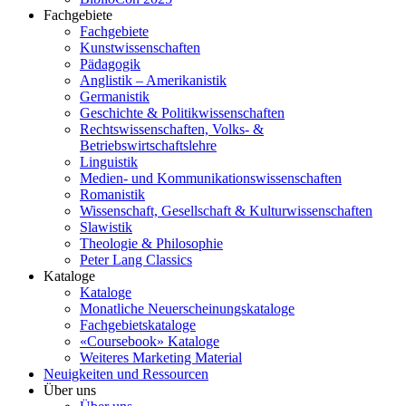
Fachgebiete
Fachgebiete
Kunstwissenschaften
Pädagogik
Anglistik – Amerikanistik
Germanistik
Geschichte & Politikwissenschaften
Rechtswissenschaften, Volks- &
Betriebswirtschaftslehre
Linguistik
Medien- und Kommunikationswissenschaften
Romanistik
Wissenschaft, Gesellschaft & Kulturwissenschaften
Slawistik
Theologie & Philosophie
Peter Lang Classics
Kataloge
Kataloge
Monatliche Neuerscheinungskataloge
Fachgebietskataloge
«Coursebook» Kataloge
Weiteres Marketing Material
Neuigkeiten und Ressourcen
Über uns