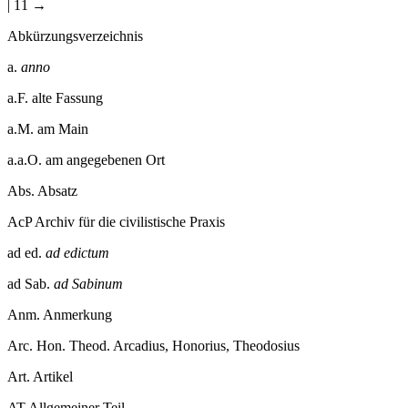
| 11 →
Abkürzungsverzeichnis
a.
anno
a.F.
alte Fassung
a.M.
am Main
a.a.O.
am angegebenen Ort
Abs.
Absatz
AcP
Archiv für die civilistische Praxis
ad ed.
ad edictum
ad Sab.
ad Sabinum
Anm.
Anmerkung
Arc. Hon. Theod.
Arcadius, Honorius, Theodosius
Art.
Artikel
AT
Allgemeiner Teil