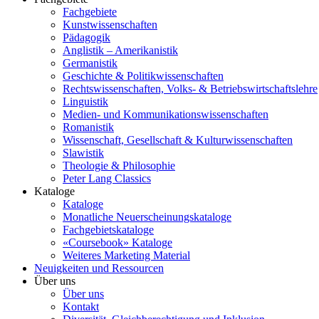
Fachgebiete
Kunstwissenschaften
Pädagogik
Anglistik – Amerikanistik
Germanistik
Geschichte & Politikwissenschaften
Rechtswissenschaften, Volks- & Betriebswirtschaftslehre
Linguistik
Medien- und Kommunikationswissenschaften
Romanistik
Wissenschaft, Gesellschaft & Kulturwissenschaften
Slawistik
Theologie & Philosophie
Peter Lang Classics
Kataloge
Kataloge
Monatliche Neuerscheinungskataloge
Fachgebietskataloge
«Coursebook» Kataloge
Weiteres Marketing Material
Neuigkeiten und Ressourcen
Über uns
Über uns
Kontakt