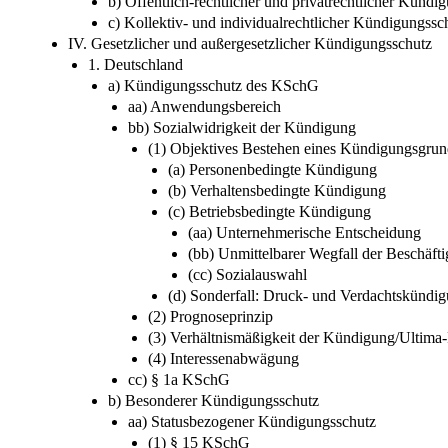
b) Öffentlich-rechtlicher und privatrechtlicher Kündi
c) Kollektiv- und individualrechtlicher Kündigungssc
IV. Gesetzlicher und außergesetzlicher Kündigungsschutz
1. Deutschland
a) Kündigungsschutz des KSchG
aa) Anwendungsbereich
bb) Sozialwidrigkeit der Kündigung
(1) Objektives Bestehen eines Kündigungsgru
(a) Personenbedingte Kündigung
(b) Verhaltensbedingte Kündigung
(c) Betriebsbedingte Kündigung
(aa) Unternehmerische Entscheidung
(bb) Unmittelbarer Wegfall der Beschäft
(cc) Sozialauswahl
(d) Sonderfall: Druck- und Verdachtskündi
(2) Prognoseprinzip
(3) Verhältnismäßigkeit der Kündigung/Ultima-
(4) Interessenabwägung
cc) § 1a KSchG
b) Besonderer Kündigungsschutz
aa) Statusbezogener Kündigungsschutz
(1) § 15 KSchG