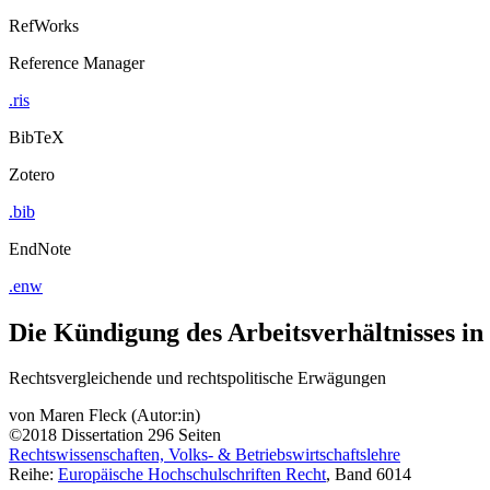
RefWorks
Reference Manager
.ris
BibTeX
Zotero
.bib
EndNote
.enw
Die Kündigung des Arbeitsverhältnisses in
Rechtsvergleichende und rechtspolitische Erwägungen
von
Maren Fleck (Autor:in)
©2018
Dissertation
296 Seiten
Rechtswissenschaften, Volks- & Betriebswirtschaftslehre
Reihe:
Europäische Hochschulschriften Recht
, Band 6014