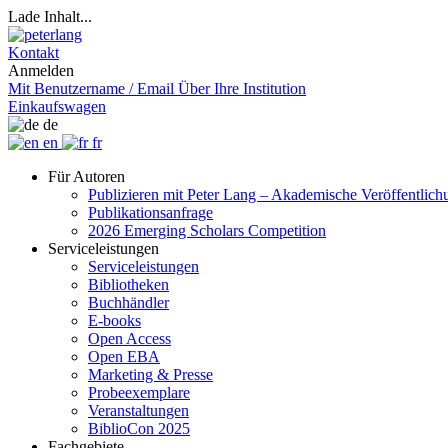
Lade Inhalt...
Kontakt
Anmelden
Mit Benutzername / Email
Über Ihre Institution
Einkaufswagen
de
en
fr
Für Autoren
Publizieren mit Peter Lang – Akademische Veröffentlic
Publikationsanfrage
2026 Emerging Scholars Competition
Serviceleistungen
Serviceleistungen
Bibliotheken
Buchhändler
E-books
Open Access
Open EBA
Marketing & Presse
Probeexemplare
Veranstaltungen
BiblioCon 2025
Fachgebiete