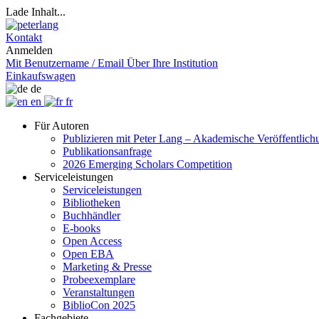
Lade Inhalt...
Kontakt
Anmelden
Mit Benutzername / Email
Über Ihre Institution
Einkaufswagen
de
en
fr
Für Autoren
Publizieren mit Peter Lang – Akademische Veröffentlic
Publikationsanfrage
2026 Emerging Scholars Competition
Serviceleistungen
Serviceleistungen
Bibliotheken
Buchhändler
E-books
Open Access
Open EBA
Marketing & Presse
Probeexemplare
Veranstaltungen
BiblioCon 2025
Fachgebiete