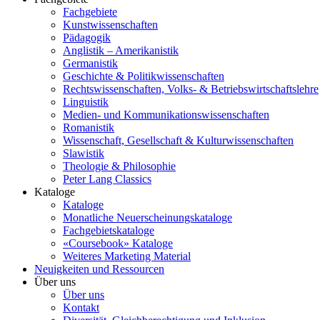
Fachgebiete
Kunstwissenschaften
Pädagogik
Anglistik – Amerikanistik
Germanistik
Geschichte & Politikwissenschaften
Rechtswissenschaften, Volks- & Betriebswirtschaftslehre
Linguistik
Medien- und Kommunikationswissenschaften
Romanistik
Wissenschaft, Gesellschaft & Kulturwissenschaften
Slawistik
Theologie & Philosophie
Peter Lang Classics
Kataloge
Kataloge
Monatliche Neuerscheinungskataloge
Fachgebietskataloge
«Coursebook» Kataloge
Weiteres Marketing Material
Neuigkeiten und Ressourcen
Über uns
Über uns
Kontakt