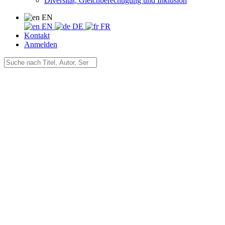
Diversität, Gleichberechtigung und Inklusion
EN
EN
DE
FR
Kontakt
Anmelden
×
Preview Citation
Zitatvorschau in
Copy to clipboard
Export Citation
ProCite