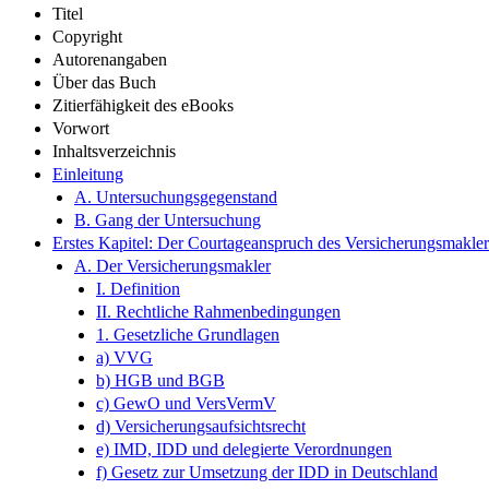
Titel
Copyright
Autorenangaben
Über das Buch
Zitierfähigkeit des eBooks
Vorwort
Inhaltsverzeichnis
Einleitung
A. Untersuchungsgegenstand
B. Gang der Untersuchung
Erstes Kapitel: Der Courtageanspruch des Versicherungsmakler
A. Der Versicherungsmakler
I. Definition
II. Rechtliche Rahmenbedingungen
1. Gesetzliche Grundlagen
a) VVG
b) HGB und BGB
c) GewO und VersVermV
d) Versicherungsaufsichtsrecht
e) IMD, IDD und delegierte Verordnungen
f) Gesetz zur Umsetzung der IDD in Deutschland