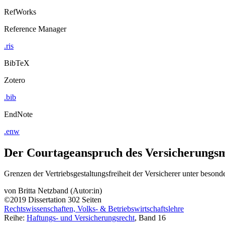
RefWorks
Reference Manager
.ris
BibTeX
Zotero
.bib
EndNote
.enw
Der Courtageanspruch des Versicherungs
Grenzen der Vertriebsgestaltungsfreiheit der Versicherer unter beson
von
Britta Netzband (Autor:in)
©2019
Dissertation
302 Seiten
Rechtswissenschaften, Volks- & Betriebswirtschaftslehre
Reihe:
Haftungs- und Versicherungsrecht
, Band 16