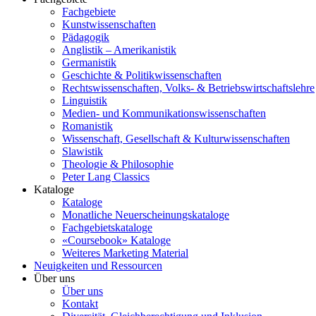
Fachgebiete
Kunstwissenschaften
Pädagogik
Anglistik – Amerikanistik
Germanistik
Geschichte & Politikwissenschaften
Rechtswissenschaften, Volks- & Betriebswirtschaftslehre
Linguistik
Medien- und Kommunikationswissenschaften
Romanistik
Wissenschaft, Gesellschaft & Kulturwissenschaften
Slawistik
Theologie & Philosophie
Peter Lang Classics
Kataloge
Kataloge
Monatliche Neuerscheinungskataloge
Fachgebietskataloge
«Coursebook» Kataloge
Weiteres Marketing Material
Neuigkeiten und Ressourcen
Über uns
Über uns
Kontakt