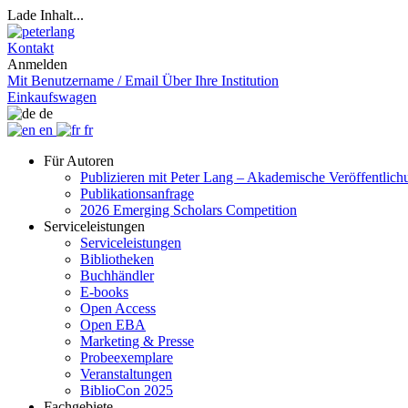
Lade Inhalt...
Kontakt
Anmelden
Mit Benutzername / Email
Über Ihre Institution
Einkaufswagen
de
en
fr
Für Autoren
Publizieren mit Peter Lang – Akademische Veröffentlic
Publikationsanfrage
2026 Emerging Scholars Competition
Serviceleistungen
Serviceleistungen
Bibliotheken
Buchhändler
E-books
Open Access
Open EBA
Marketing & Presse
Probeexemplare
Veranstaltungen
BiblioCon 2025
Fachgebiete