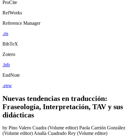
ProCite
RefWorks
Reference Manager
.ris
BibTeX
Zotero
.bib
EndNote
.enw
Nuevas tendencias en traducción:
Fraseología, Interpretación, TAV y sus
didácticas
by
Pino Valero Cuadra (Volume editor)
Paola Carrión González