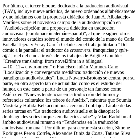
conferencia”.
Por último, el tercer bloque, dedicado a la traducción audiovisual
(TAV), incluye nueve artículos, de nuevo ordenados alfabéticamente
y que iniciamos con la propuesta didáctica de Juan A. Albaladejo-
Martínez sobre el novedoso campo de la audiodescripción en
“Audiodescripción: una propuesta didáctica en traducción
audiovisual (combinación alemánespañol)”, al que le siguen otros
innovadores estudios sobre el mundo del cómic de la mano de Carla
Botella Tejera y Yeray García Celades en el trabajo titulado “Del
cómic a la pantalla: el traductor de
crossovers
, franquicias y
spin-
offs
”, o el del cine a través de los trabajos de Brigitte Gauthier
“Creative translating: from novel2film in a bilingual
←10 |
11→environment” o Francisco Julián Martínez Cano
“Localización y convergencia mediática: traducción de nuevos
paradigmas audiovisuales”. Lucía Navarro-Brotons se centra, por su
parte, en otro aspecto tan de actualidad como es el estudio del
humor, en este caso a partir de un personaje tan famoso como
Astérix en “Nuevas tendencias en la traducción del humor y
referencias culturales: los tebeos de Astérix”, mientras que Soumia
Mostefa y Hafida Belkacemi nos acercan al doblaje al árabe de las
series turcas en “La traduction audiovisuelle et la diatopie: le
doublage des series turques en dialectes arabe” y Vlad Radulian al
ámbito audiovisual rumano en “Tendencias en la traducción
audiovisual rumana”. Por último, para cerrar esta sección, Simone