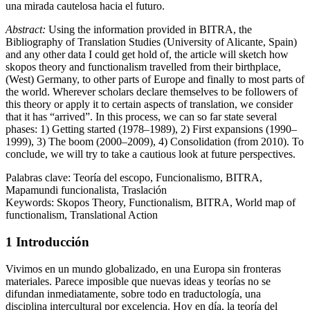
d) La consolidación (a partir de 2010). Al final trataremos de lanzar
una mirada cautelosa hacia el futuro.
Abstract:
Using the information provided in BITRA, the
Bibliography of Translation Studies (University of Alicante, Spain)
and any other data I could get hold of, the article will sketch how
skopos theory and functionalism travelled from their birthplace,
(West) Germany, to other parts of Europe and finally to most parts of
the world. Wherever scholars declare themselves to be followers of
this theory or apply it to certain aspects of translation, we consider
that it has “arrived”. In this process, we can so far state several
phases: 1) Getting started (1978–1989), 2) First expansions (1990–
1999), 3) The boom (2000–2009), 4) Consolidation (from 2010). To
conclude, we will try to take a cautious look at future perspectives.
Palabras clave:
Teoría del escopo, Funcionalismo, BITRA,
Mapamundi funcionalista, Traslación
Keywords:
Skopos Theory, Functionalism, BITRA, World map of
functionalism, Translational Action
1
Introducción
Vivimos en un mundo globalizado, en una Europa sin fronteras
materiales. Parece imposible que nuevas ideas y teorías no se
difundan inmediatamente, sobre todo en traductología, una