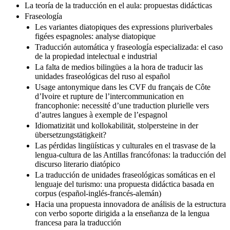
Note sur la traductologie, entre la pratique et les technologies
La teoría de la traducción en el aula: propuestas didácticas
Fraseología
Les variantes diatopiques des expressions pluriverbales
figées espagnoles: analyse diatopique
Traducción automática y fraseología especializada: el caso
de la propiedad intelectual e industrial
La falta de medios bilingües a la hora de traducir las
unidades fraseológicas del ruso al español
Usage antonymique dans les CVF du français de Côte
d’Ivoire et rupture de l’intercommunication en
francophonie: necessité d’une traduction plurielle vers
d’autres langues à exemple de l’espagnol
Idiomatizität und kollokabilität, stolpersteine in der
übersetzungstätigkeit?
Las pérdidas lingüísticas y culturales en el trasvase de la
lengua-cultura de las Antillas francófonas: la traducción del
discurso literario diatópico
La traducción de unidades fraseológicas somáticas en el
lenguaje del turismo: una propuesta didáctica basada en
corpus (español-inglés-francés-alemán)
Hacia una propuesta innovadora de análisis de la estructura
con verbo soporte dirigida a la enseñanza de la lengua