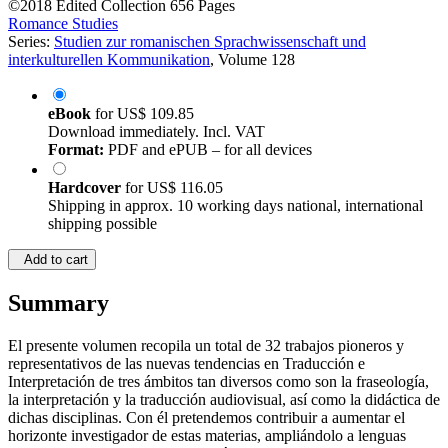
(Volume editor)
Analía Cuadrado Rey (Volume editor)
©2018
Edited Collection
656 Pages
Romance Studies
Series:
Studien zur romanischen Sprachwissenschaft und
interkulturellen Kommunikation
, Volume 128
eBook
for
US$ 109.85
Download immediately. Incl. VAT
Format:
PDF and ePUB – for all devices
Hardcover
for
US$ 116.05
Shipping in approx. 10 working days national, international
shipping possible
Add to cart
Summary
El presente volumen recopila un total de 32 trabajos pioneros y
representativos de las nuevas tendencias en Traducción e
Interpretación de tres ámbitos tan diversos como son la fraseología,
la interpretación y la traducción audiovisual, así como la didáctica de
dichas disciplinas. Con él pretendemos contribuir a aumentar el