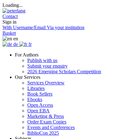
Loading...
Contact
Sign in
With Username/Email
Via your institution
Basket
en
de
fr
For Authors
Publish with us
Submit your enquiry
2026 Emerging Scholars Competition
Our Services
Services Overview
Libraries
Book Sellers
Ebooks
Open Access
Open EBA
Marketing & Press
Order Exam Copies
Events and Conferences
BiblioCon 2025
Subjects