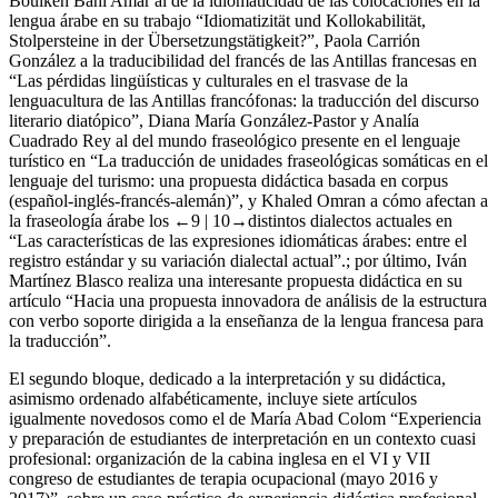
traduction plurielle vers d’autres langues à exemple de l’espagnol”,
Bouiken Bahi Amar al de la idiomaticidad de las colocaciones en la
lengua árabe en su trabajo “Idiomatizität und Kollokabilität,
Stolpersteine in der Übersetzungstätigkeit?”, Paola Carrión
González a la traducibilidad del francés de las Antillas francesas en
“Las pérdidas lingüísticas y culturales en el trasvase de la
lenguacultura de las Antillas francófonas: la traducción del discurso
literario diatópico”, Diana María González-Pastor y Analía
Cuadrado Rey al del mundo fraseológico presente en el lenguaje
turístico en “La traducción de unidades fraseológicas somáticas en el
lenguaje del turismo: una propuesta didáctica basada en corpus
(español-inglés-francés-alemán)”, y Khaled Omran a cómo afectan a
la fraseología árabe los
←9 |
10→
distintos dialectos actuales en
“Las características de las expresiones idiomáticas árabes: entre el
registro estándar y su variación dialectal actual”.; por último, Iván
Martínez Blasco realiza una interesante propuesta didáctica en su
artículo “Hacia una propuesta innovadora de análisis de la estructura
con verbo soporte dirigida a la enseñanza de la lengua francesa para
la traducción”.
El segundo bloque, dedicado a la interpretación y su didáctica,
asimismo ordenado alfabéticamente, incluye siete artículos
igualmente novedosos como el de María Abad Colom “Experiencia
y preparación de estudiantes de interpretación en un contexto cuasi
profesional: organización de la cabina inglesa en el VI y VII