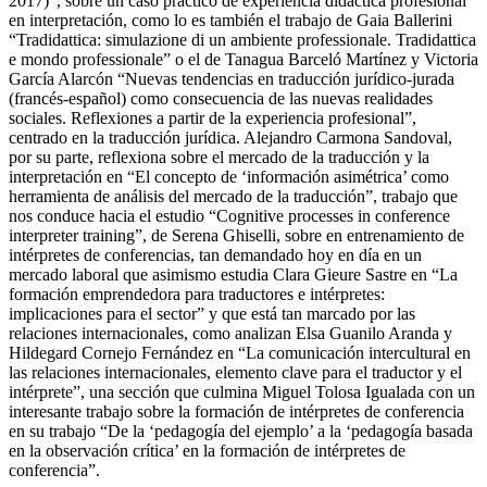
congreso de estudiantes de terapia ocupacional (mayo 2016 y
2017)”, sobre un caso práctico de experiencia didáctica profesional
en interpretación, como lo es también el trabajo de Gaia Ballerini
“Tradidattica: simulazione di un ambiente professionale. Tradidattica
e mondo professionale” o el de Tanagua Barceló Martínez y Victoria
García Alarcón “Nuevas tendencias en traducción jurídico-jurada
(francés-español) como consecuencia de las nuevas realidades
sociales. Reflexiones a partir de la experiencia profesional”,
centrado en la traducción jurídica. Alejandro Carmona Sandoval,
por su parte, reflexiona sobre el mercado de la traducción y la
interpretación en “El concepto de ‘información asimétrica’ como
herramienta de análisis del mercado de la traducción”, trabajo que
nos conduce hacia el estudio “Cognitive processes in conference
interpreter training”, de Serena Ghiselli, sobre en entrenamiento de
intérpretes de conferencias, tan demandado hoy en día en un
mercado laboral que asimismo estudia Clara Gieure Sastre en “La
formación emprendedora para traductores e intérpretes:
implicaciones para el sector” y que está tan marcado por las
relaciones internacionales, como analizan Elsa Guanilo Aranda y
Hildegard Cornejo Fernández en “La comunicación intercultural en
las relaciones internacionales, elemento clave para el traductor y el
intérprete”, una sección que culmina Miguel Tolosa Igualada con un
interesante trabajo sobre la formación de intérpretes de conferencia
en su trabajo “De la ‘pedagogía del ejemplo’ a la ‘pedagogía basada
en la observación crítica’ en la formación de intérpretes de