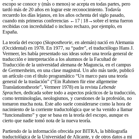
disciplina intercultural por excelencia. Hoy en día, la teoría del
escopo se conoce y (más o menos) se acepta en todas partes, pero
tardó más de 20 años en lograr este reconocimiento. Todavía
recuerdo los días lejanos, en los años ochenta del siglo pasado,
cuando mis primeras conferencias
←17 |
18→
sobre el tema fueron
recibidas con incredulidad o incluso rechazo, por ejemplo, en
España.
La teoría del escopo (
Skopostheorie
, en alemán) nació en Alemania
(Occidental) en 1978. En 1977, su “padre”, el traductólogo Hans J.
Vermeer, les había presentado sus ideas sobre una teoría general de
traducción e interpretación a los alumnos de la Facultad de
Traducción de la universidad alemana de Maguncia, en el campus
de Germersheim, en una clase magistral. Un año más tarde, publicó
un artículo con el título programático “Un marco para una teoría
general de la traslación” (“Ein Rahmen für eine allgemeine
Translationstheorie”, Vermeer
1978
) en la revista
Lebende
Sprachen
, dedicada sobre todo a aspectos prácticos de la traducción,
como terminologías, neologismos, y cuestiones de la profesión, no
tomaron mucha nota. Este año suele considerarse como la hora de
nacimiento de la corriente traductológica que se ha venido a llamar
“funcionalismo” y que se basa en la teoría del escopo, aunque es
cierto que nadie tomó nota de la nueva teoría.
Partiendo de la información ofrecida por BITRA, la bibliografía