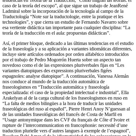
libro: un primer artículo de Christiane Nord en torno a las nuevas
tendencias en Teoría de la Traducción, “Cómo migran las teorías: el
caso de la teoría del escopo”, al que sigue un trabajo de JeanRené
Ladmiral sobre la incorporación de la tecnología al campo de la
Traductología “Note sur la traductologie, entre la pratique et les
technologies”, y que cierra un estudio de Fernando Navarro sobre
esa vertiente didáctica tan importante para cualquier disciplina: “La
teoría de la traducción en el aula: propuestas didácticas”.
Así, el primer bloque, dedicado a las últimas tendencias en el estudio
de la fraseología y a su aplicación a variantes idiomáticas diferentes,
incluye siete artículos ordenados por orden alfabético introducidos
por el trabajo de Pedro Mogorrón Huerta sobre un aspecto tan
novedoso como el de las expresiones pluriverbales fijas en “Les
variantes diatopiques des expressions pluriverbales figées
espagnoles: analyse diatopique”. A continuación, Vanessa Alemán
nos conduce al mundo de la traducción automática de
fraseologismos en “Traducción automática y fraseología
especializada: el caso de la propiedad intelectual e industrial”, Ella
Arakelyan al de la carga cultural de los fraseologismos en ruso en
“La falta de medios bilingües a la hora de traducir las unidades
fraseológicas del ruso al español”, Pierre Henri Anoy N’guessan al
de las unidades fraseológicas del francés de Costa de Marfil en
“Usage antonymique dans les CVF du français de Côte d’Ivoire et
rupture de l’intercommunication en francophonie: necessité d’une