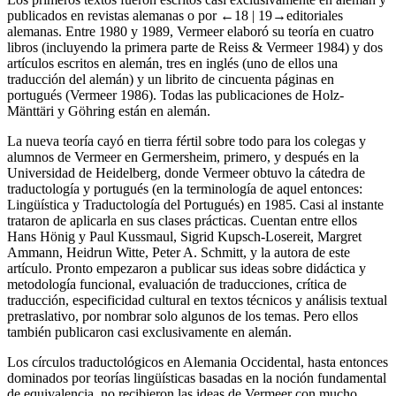
Los primeros textos fueron escritos casi exclusivamente en alemán y
publicados en revistas alemanas o por
←18 |
19→
editoriales
alemanas. Entre 1980 y 1989, Vermeer elaboró su teoría en cuatro
libros (incluyendo la primera parte de Reiss & Vermeer
1984
) y dos
artículos escritos en alemán, tres en inglés (uno de ellos una
traducción del alemán) y un librito de cincuenta páginas en
portugués (Vermeer
1986
). Todas las publicaciones de Holz-
Mänttäri y Göhring están en alemán.
La nueva teoría cayó en tierra fértil sobre todo para los colegas y
alumnos de Vermeer en Germersheim, primero, y después en la
Universidad de Heidelberg, donde Vermeer obtuvo la cátedra de
traductología y portugués (en la terminología de aquel entonces:
Lingüística y Traductología del Portugués) en 1985. Casi al instante
trataron de aplicarla en sus clases prácticas. Cuentan entre ellos
Hans Hönig y Paul Kussmaul, Sigrid Kupsch-Losereit, Margret
Ammann, Heidrun Witte, Peter A. Schmitt, y la autora de este
artículo. Pronto empezaron a publicar sus ideas sobre didáctica y
metodología funcional, evaluación de traducciones, crítica de
traducción, especificidad cultural en textos técnicos y análisis textual
pretraslativo, por nombrar solo algunos de los temas. Pero ellos
también publicaron casi exclusivamente en alemán.
Los círculos traductológicos en Alemania Occidental, hasta entonces
dominados por teorías lingüísticas basadas en la noción fundamental