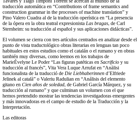
Rodrigues Peron-Corrêa, Alexandre Diniz da Costa, Tatiane Silva
Tavares y Tiago Timponi Torrent se acercan al mundo de la
traducción automática en “Contributions of frame semantics and
construction grammar in the processes of machine translation” y
Pino Valero Cuadra al de la traducción operística en “La presencia
de la ópera en la obra teatral expresionista
Las bragas
, de Carl
Sternheim: su traducción al español y sus aplicaciones didácticas”.
El volumen se cierra con tres artículos centrados en analizar desde el
punto de vista traductológico obras literarias en lenguas tan poco
habituales en estos estudios como el catalán o el rumano y en obras
también muy diversas, como leemos en los trabajos de
MarieÉvelyne Le Poder “Las figuras patéticas en
Sacrificio
y su
traducción al francés”, Vita Vera Luque Arrufat en “Anàlisi
funcionalista de la traducció de
Die Liebhaberinnen
d’Elfriede
Jelinek al català” o Valeriu Radulian en “Análisis del elemento
gitano en
Cien años de soledad
, de Gabriel García Márquez, y su
traducción al rumano” y que culminan un volumen con el que
hemos pretendido mostrar las tendencias investigadoras emergentes
y más innovadoras en el campo de estudio de la Traducción y la
Interpretación.
Las editoras