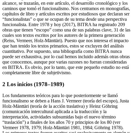
traductológica de la Universidad de Alicante, y de otros datos a mi
alcance, se trazarán, en este artículo, el desarrollo cronológico y los
caminos que tomó el funcionalismo. Nos centramos en monografías,
capítulos de libro y artículos escritos por estudiosos que declaran ser
“funcionalistas” o que se ocupan de su tema desde una perspectiva
funcionalista. Entre 1978 y hoy (2017), BITRA ha registrado 209
obras que tienen “escopo” como una de sus palabras clave, 31 de las
cuales son textos escritos por los autores de la primera generación
(Reiss, Vermeer, Holz-Mänttäri). Puesto que nos interesa el impacto
que han tenido los textos primarios, estos se excluyen del análisis
cuantitativo. Por supuesto, una bibliografía como BITRA nunca
puede ser exhaustiva, por lo cual hemos incluido además otras obras
que conocemos, aunque por varias razones no fueran consideradas
en BITRA. Es obvio, por lo tanto, que este pequeño estudio no está
completamente libre de subjetivismo.
2
Los inicios (1978–1989)
Los fundamentos teóricos para lo que posteriormente se llamó
funcionalismo se deben a Hans J. Vermeer (teoría del escopo), Justa
Holz-Mänttäri (teoría de la acción traslativa) y Heinz Göhring
(comunicación intercultural aplicada a la traducción y la
interpretación, actividades subsumidas bajo el nuevo término
“traslación”) a finales de los años 70 y principios de los 80 (ver
Vermeer
1978
,
1979
; Holz-Mänttäri
1981
,
1984
; Göhring
1978
).