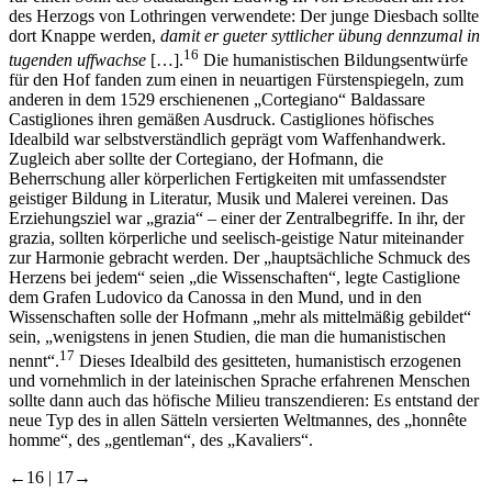
des Herzogs von Lothringen verwendete: Der junge Diesbach sollte
dort Knappe werden,
damit er gueter syttlicher übung dennzumal in
16
tugenden uffwachse
[…].
Die humanistischen Bildungsentwürfe
für den Hof fanden zum einen in neuartigen Fürstenspiegeln, zum
anderen in dem 1529 erschienenen „Cortegiano“ Baldassare
Castigliones ihren gemäßen Ausdruck. Castigliones höfisches
Idealbild war selbstverständlich geprägt vom Waffenhandwerk.
Zugleich aber sollte der Cortegiano, der Hofmann, die
Beherrschung aller körperlichen Fertigkeiten mit umfassendster
geistiger Bildung in Literatur, Musik und Malerei vereinen. Das
Erziehungsziel war „grazia“ – einer der Zentralbegriffe. In ihr, der
grazia, sollten körperliche und seelisch-geistige Natur miteinander
zur Harmonie gebracht werden. Der „hauptsächliche Schmuck des
Herzens bei jedem“ seien „die Wissenschaften“, legte Castiglione
dem Grafen Ludovico da Canossa in den Mund, und in den
Wissenschaften solle der Hofmann „mehr als mittelmäßig gebildet“
sein, „wenigstens in jenen Studien, die man die humanistischen
17
nennt“.
Dieses Idealbild des gesitteten, humanistisch erzogenen
und vornehmlich in der lateinischen Sprache erfahrenen Menschen
sollte dann auch das höfische Milieu transzendieren: Es entstand der
neue Typ des in allen Sätteln versierten Weltmannes, des „honnête
homme“, des „gentleman“, des „Kavaliers“.
←16 |
17→