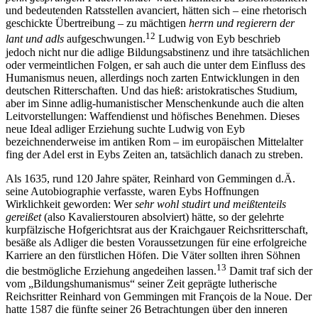
und bedeutenden Ratsstellen avanciert, hätten sich – eine rhetorisch
geschickte Übertreibung – zu mächtigen
herrn und regierern der
12
lant und adls
aufgeschwungen.
Ludwig von Eyb beschrieb
jedoch nicht nur die adlige Bildungsabstinenz und ihre tatsächlichen
oder vermeintlichen Folgen, er sah auch die unter dem Einfluss des
Humanismus neuen, allerdings noch zarten Entwicklungen in den
deutschen Ritterschaften. Und das hieß: aristokratisches Studium,
aber im Sinne adlig-humanistischer Menschenkunde auch die alten
Leitvorstellungen: Waffendienst und höfisches Benehmen. Dieses
neue Ideal adliger Erziehung suchte Ludwig von Eyb
bezeichnenderweise im antiken Rom – im europäischen Mittelalter
fing der Adel erst in Eybs Zeiten an, tatsächlich danach zu streben.
Als 1635, rund 120 Jahre später, Reinhard von Gemmingen d.Ä.
seine Autobiographie verfasste, waren Eybs Hoffnungen
Wirklichkeit geworden: Wer
sehr wohl studirt und meißtenteils
gereißet
(also Kavalierstouren absolviert) hätte, so der gelehrte
kurpfälzische Hofgerichtsrat aus der Kraichgauer Reichsritterschaft,
besäße als Adliger die besten Voraussetzungen für eine erfolgreiche
Karriere an den fürstlichen Höfen. Die Väter sollten ihren Söhnen
13
die bestmögliche Erziehung angedeihen lassen.
Damit traf sich der
vom „Bildungshumanismus“ seiner Zeit geprägte lutherische
Reichsritter Reinhard von Gemmingen mit François de la Noue. Der
hatte 1587 die fünfte seiner 26 Betrachtungen über den inneren