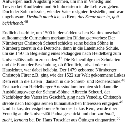
Antwerpen nach Augsburg kommen, um ihn in Venedig und
Treviso bei Kaufleuten und Schulmeistern in die Lehre zu geben.
Doch der Sohn missriet, wie der Vater resigniert feststellte, und war
ungehorsam.
Deshalb mach ich
, so Rem,
das Kreuz uber in, gott
46
befelchendt.
Endlich das dritte, um 1500 in der süddeutschen Kaufmannschaft
aufkommende Curriculum merkantilen Bildungserwerbes: Der
Nürnberger Christoph Scheurl schickte seine beiden Söhne in
Nürnberg zuerst in die Deutsche, dann in die Lateinische Schule,
um sie 1497 in Begleitung eines Pädagogen nach Heidelberg zum
47
Universitätsstudium zu senden.
Die Reihenfolge der Schularten
und die Form der Beschulung, ob öffentlich, privat oder mit
Hauslehrer, war dabei beliebig. Der 1479 geborene Nürnberger
Christoph Fürer z.B. ging wie der 1522 zur Welt gekommene Lukas
48
Rem erst in die Latein-, danach in die Schreib- und Rechenschule.
Erst nach dem Heidelberger Artesstudium trennten sich dann die
Ausbildungswege der Scheurl-Söhne: Albrecht Scheurl, der
Nachfolger des Vaters im Geschäft, ging nach Venedig, Christoph
49
strebte nach Bologna seinen humanistischen Interessen entgegen.
Und Lukas, der erstgeborene Sohn des Lukas Rem, wurde über
Venedig an die Universität Padua geschickt und dort zur
huott,
50
zucht, lernong
bei Dr. Hans Truschler aus Öttingen einquartiert.