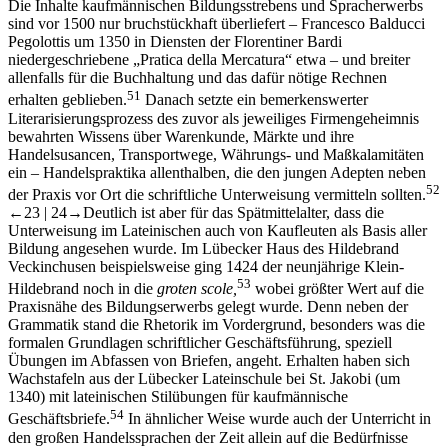
Die Inhalte kaufmännischen Bildungsstrebens und Spracherwerbs
sind vor 1500 nur bruchstückhaft überliefert – Francesco Balducci
Pegolottis um 1350 in Diensten der Florentiner Bardi
niedergeschriebene „Pratica della Mercatura“ etwa – und breiter
allenfalls für die Buchhaltung und das dafür nötige Rechnen
51
erhalten geblieben.
Danach setzte ein bemerkenswerter
Literarisierungsprozess des zuvor als jeweiliges Firmengeheimnis
bewahrten Wissens über Warenkunde, Märkte und ihre
Handelsusancen, Transportwege, Währungs- und Maßkalamitäten
ein – Handelspraktika allenthalben, die den jungen Adepten neben
52
der Praxis vor Ort die schriftliche Unterweisung vermitteln sollten.
←23 |
24→
Deutlich ist aber für das Spätmittelalter, dass die
Unterweisung im Lateinischen auch von Kaufleuten als Basis aller
Bildung angesehen wurde. Im Lübecker Haus des Hildebrand
Veckinchusen beispielsweise ging 1424 der neunjährige Klein-
53
Hildebrand noch in die
groten scole,
wobei größter Wert auf die
Praxisnähe des Bildungserwerbs gelegt wurde. Denn neben der
Grammatik stand die Rhetorik im Vordergrund, besonders was die
formalen Grundlagen schriftlicher Geschäftsführung, speziell
Übungen im Abfassen von Briefen, angeht. Erhalten haben sich
Wachstafeln aus der Lübecker Lateinschule bei St. Jakobi (um
1340) mit lateinischen Stilübungen für kaufmännische
54
Geschäftsbriefe.
In ähnlicher Weise wurde auch der Unterricht in
den großen Handelssprachen der Zeit allein auf die Bedürfnisse