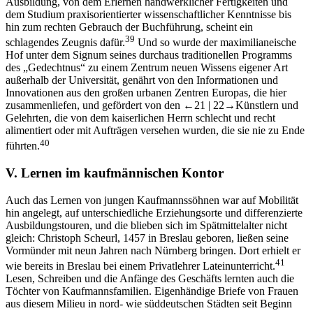
Ausbildung, von dem Erlernen handwerklicher Fertigkeiten und
dem Studium praxisorientierter wissenschaftlicher Kenntnisse bis
hin zum rechten Gebrauch der Buchführung, scheint ein
39
schlagendes Zeugnis dafür.
Und so wurde der maximilianeische
Hof unter dem Signum seines durchaus traditionellen Programms
des „Gedechtnus“ zu einem Zentrum neuen Wissens eigener Art
außerhalb der Universität, genährt von den Informationen und
Innovationen aus den großen urbanen Zentren Europas, die hier
zusammenliefen, und gefördert von den
←21 |
22→
Künstlern und
Gelehrten, die von dem kaiserlichen Herrn schlecht und recht
alimentiert oder mit Aufträgen versehen wurden, die sie nie zu Ende
40
führten.
V.
Lernen im kaufmännischen Kontor
Auch das Lernen von jungen Kaufmannssöhnen war auf Mobilität
hin angelegt, auf unterschiedliche Erziehungsorte und differenzierte
Ausbildungstouren, und die blieben sich im Spätmittelalter nicht
gleich: Christoph Scheurl, 1457 in Breslau geboren, ließen seine
Vormünder mit neun Jahren nach Nürnberg bringen. Dort erhielt er
41
wie bereits in Breslau bei einem Privatlehrer Lateinunterricht.
Lesen, Schreiben und die Anfänge des Geschäfts lernten auch die
Töchter von Kaufmannsfamilien. Eigenhändige Briefe von Frauen
aus diesem Milieu in nord- wie süddeutschen Städten seit Beginn