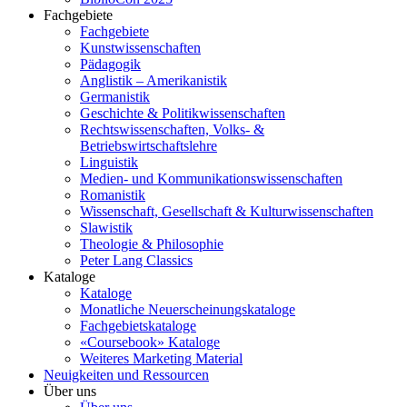
Fachgebiete
Fachgebiete
Kunstwissenschaften
Pädagogik
Anglistik – Amerikanistik
Germanistik
Geschichte & Politikwissenschaften
Rechtswissenschaften, Volks- &
Betriebswirtschaftslehre
Linguistik
Medien- und Kommunikationswissenschaften
Romanistik
Wissenschaft, Gesellschaft & Kulturwissenschaften
Slawistik
Theologie & Philosophie
Peter Lang Classics
Kataloge
Kataloge
Monatliche Neuerscheinungskataloge
Fachgebietskataloge
«Coursebook» Kataloge
Weiteres Marketing Material
Neuigkeiten und Ressourcen
Über uns