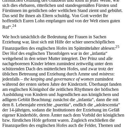
christlichen Ordnung des Glaubens und sonst in jeder Weise, wie
sich dies ehrbaren, ritterlichen und standesgemäßen Fürsten und
Fürstinnen im geistlichen oder weltlichen Stand ziemt und gebührt.
Das seid Ihr ihnen als Eltern schuldig. Von Gott werdet Ihr
hoffentlich Euren Lohn empfangen und von der Welt einen guten
24
Ruf“.
Wie hoch tatsächlich die Bedeutung der Frauen in Sachen
Erziehung war, lässt sich mit Hilfe der schier unerschöpflichen
25
Finanzquellen des englischen Hofes im Spätmittelalter ablesen:
Der Hof des englischen Thronfolgers war in der „infantia“
weitgehend in den seiner Mutter integriert. Der Prinz und alle
nachgeborenen Kinder lebten zumindest zeitweilig unter dem
schützenden Dach des mütterlichen Hofes, und zwar trotz der
üblichen Betreuung und Erziehung durch Amme und
mistress
:
jedenfalls –
the keeping and governance of women
zumindest
während der ersten sieben Jahre der Kinderzeit. Überhaupt fanden
am englischen Königshof die zeitlichen Rhythmen der höfischen
Ausbildung von Kindern und Jugendlichen aus königlichem und
adligem Geblüt Beachtung: zunächst die „infantia“, dann die mit
dem 8. Lebensjahr erreichte „pueritia“, endlich die „adolescentia“
der 14-jährigen, sodann die Institutionen der Erziehung im Gefäß
eigener Kinderhöfe, deren Ämter nach dem Vorbild der königlichen
bzw. fürstlichen Höfe geformt waren. Zugleich erschließen die
Finanzquellen des englischen Hofes auch die Felder, Themen und