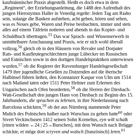
kaufmännischer Praxis abgestellt. Heißt es doch etwa in dem
„Regiment“, der Erziehungsanleitung, die 1488 den Aufenthalt des
jungen Hieronymus Haller in Venedig regelte: Jeden Tag am Rialto
sein, solange die Banken aufstehen, acht geben, hören und sehen,
was es Neues gebe, Waren und Preise beobachten, immer und stets
alles auf einem Täfelein notieren und abends in das Kopier- und
55
Schuldbuch übertragen.
Das war Sprach- und Wissenserwerb in
unmittelbarer Anschauung und Praxis, wie er sich wohl überall
56
vollzog,
gleich ob in den Häusern von Revaler und Dorpater
Rats- und Kaufleutegeschlechtern junge Lübecker im Russischen
und Estnischen sowie in den dortigen Handelspraktiken unterwiesen
57
wurden,
ob die Regierer der Ravensburger Handelsgesellschaft
1479 ihre jugendliche Gesellen zu Dutzenden auf die iberische
Halbinsel führen ließen, den Konstanzer Kaspar von Ulm um 1514
nach Mailand taten oder 1511 Peter Helmer zum Erlernen des
58
Ungarischen nach Ofen beorderten,
ob die Herren der Diesbach-
Watt-Gesellschaft den jungen Hans von Diesbach zu Beginn des 15.
Jahrhunderts,
die sprachen zu lehrnen
, in ihre Niederlassung nach
59
Barcelona schickten,
ob der aus Nürnberg stammende Peter
60
Mulich des Polnischen halber nach Warschau zu gehen hatte
oder
Sivert Veckinchusen 1412 seinen Sohn Kornelius,
eyn wilt schalk
[einen wilden
←24 |
25→
Burschen], mit dem Wunsch nach Brügge
61
schickte, er möge dort
scryven und walsch
[französisch]
leren
.