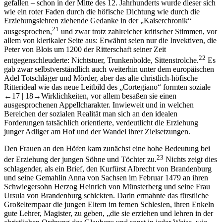
gefallen – schon in der Mitte des 12. Jahrhunderts wurde dieser sich
wie ein roter Faden durch die höfische Dichtung wie durch die
Erziehungslehren ziehende Gedanke in der „Kaiserchronik“
21
ausgesprochen,
und zwar trotz zahlreicher kritischer Stimmen, vor
allem von klerikaler Seite aus: Erwähnt seien nur die Invektiven, die
Peter von Blois um 1200 der Ritterschaft seiner Zeit
22
entgegenschleuderte: Nichtstuer, Trunkenbolde, Sittenstrolche.
Es
gab zwar selbstverständlich auch weiterhin unter dem europäischen
Adel Totschläger und Mörder, aber das alte christlich-höfische
Ritterideal wie das neue Leitbild des „Cortegiano“ formten soziale
←17 |
18→
Wirklichkeiten, vor allem besaßen sie einen
ausgesprochenen Appellcharakter. Inwieweit und in welchen
Bereichen der sozialen Realität man sich an den idealen
Forderungen tatsächlich orientierte, verdeutlicht die Erziehung
junger Adliger am Hof und der Wandel ihrer Zielsetzungen.
Den Frauen an den Höfen kam zunächst eine hohe Bedeutung bei
23
der Erziehung der jungen Söhne und Töchter zu.
Nichts zeigt dies
schlagender, als ein Brief, den Kurfürst Albrecht von Brandenburg
und seine Gemahlin Anna von Sachsen im Februar 1479 an ihren
Schwiegersohn Herzog Heinrich von Münsterberg und seine Frau
Ursula von Brandenburg schickten. Darin ermahnte das fürstliche
Großelternpaar die jungen Eltern im fernen Schlesien, ihren Enkeln
gute Lehrer, Magister, zu geben, „die sie erziehen und lehren in der