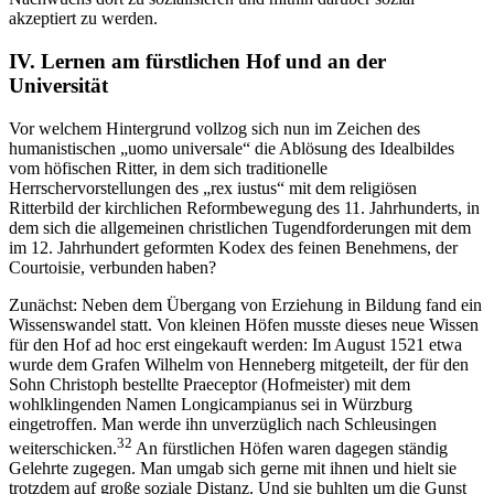
akzeptiert zu werden.
IV.
Lernen am fürstlichen Hof und an der
Universität
Vor welchem Hintergrund vollzog sich nun im Zeichen des
humanistischen „uomo universale“ die Ablösung des Idealbildes
vom höfischen Ritter, in dem sich traditionelle
Herrschervorstellungen des „rex iustus“ mit dem religiösen
Ritterbild der kirchlichen Reformbewegung des 11. Jahrhunderts, in
dem sich die allgemeinen christlichen Tugendforderungen mit dem
im 12. Jahrhundert geformten Kodex des feinen Benehmens, der
Courtoisie, verbunden haben?
Zunächst: Neben dem Übergang von Erziehung in Bildung fand ein
Wissenswandel statt. Von kleinen Höfen musste dieses neue Wissen
für den Hof ad hoc erst eingekauft werden: Im August 1521 etwa
wurde dem Grafen Wilhelm von Henneberg mitgeteilt, der für den
Sohn Christoph bestellte Praeceptor (Hofmeister) mit dem
wohlklingenden Namen Longicampianus sei in Würzburg
eingetroffen. Man werde ihn unverzüglich nach Schleusingen
32
weiterschicken.
An fürstlichen Höfen waren dagegen ständig
Gelehrte zugegen. Man umgab sich gerne mit ihnen und hielt sie
trotzdem auf große soziale Distanz. Und sie buhlten um die Gunst