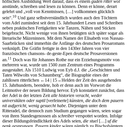
höfischen Ausbildung Wert darauf, dass es einem
guden ritter wol
anstünde, schreiben und lesen zu können. Denn er könne, derart
gelehrt und „voll von Kenntnissen, […] vollkommen glücklich
10
sein“.
Und ganz selbstverständlich wurden auch den Töchtern
vom Adel zumindest seit dem 15. Jahrhundert Lesen und Schreiben
neben praktischen Fertigkeiten wie Tanzen, Nähen und Sticken
beigebracht. Nicht wenige von ihnen betätigten sich später sogar als
literarische Mäzeninnen. Mit dem Namen der Elisabeth von Nassau-
Saarbrücken sind immerhin die Anfänge des deutschen Prosaromans
verknüpft. Die Gräfin fertigte in den 1430er Jahren von vier
französischen chansons- de-geste-Epen deutsche Prosaversionen
11
an.
Doch was für Johannes Rothe nur ein Erziehungsmotiv von
mehreren war, wurde um 1500 zum Zentrum eines Programms
ausgestaltet. Als 1510 Ludwig von Eyb d.J. die „Geschichten und
Taten Wilwolts von Schaumberg“, die Biographie eines der
zahllosen ritterlichen
←14 |
15→
Helden der Zeit des ausgehenden
15. Jahrhunderts, beendete, hob er denn auch im Vorwort die
Leitmotive der neuen Bildung hervor. Eyb konstatiert zunächst, dass
der Adel in der letzten Zeit
alle historien veracht, weder
universitäten oder suptil
[verfeinerte]
künsten, die doch dem pauern
nit aufgericht, wenig gesuecht habe
. Diejenigen unter dem
Ritteradel, die dennoch zum Studium gegangen wären, seien sogar
von ihren Standesgenossen als
schreiber
verspottet worden. Infolge
dieser Bildungsfeindlichkeit des Adels seien,
die stuel
[…]
uf die
penk gesprungen. Pauern kinder
wären nämlich zu Bischofsämtern