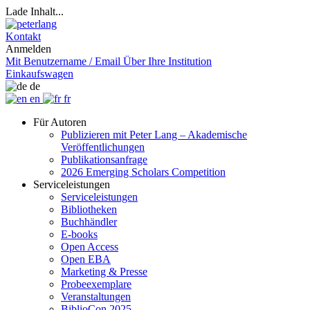
Lade Inhalt...
Kontakt
Anmelden
Mit Benutzername / Email
Über Ihre Institution
Einkaufswagen
de
en
fr
Für Autoren
Publizieren mit Peter Lang – Akademische
Veröffentlichungen
Publikationsanfrage
2026 Emerging Scholars Competition
Serviceleistungen
Serviceleistungen
Bibliotheken
Buchhändler
E-books
Open Access
Open EBA
Marketing & Presse
Probeexemplare
Veranstaltungen
BiblioCon 2025