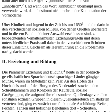
dafür aber noch das Adjektiv „unhübsch“ im Sinne von
2
„unhöfisch“.
Und wenn das Wort „unhübsch“ überhaupt noch
verwendet wird, dann bestimmt nicht mehr in der Konnotation der
Vormoderne.
3
Über Kindheit und Jugend in der Zeit bis um 1650
und die darin in
den verschiedenen sozialen Milieus, von denen Quellen überliefert
und in diesem Band in kleiner Auswahl erschlossen sind, zu
beobachtenden Verhaltensmuster, Erziehungsregeln und deren
unterschiedlicher Praxis soll daher in den verschiedenen Schritten
dieser Einleitung gleichsam als Heranführung an die Problematik
nachgedacht werden.
II.
Erziehung und Bildung
4
Die Parameter Erziehung und Bildung,
heute in der politisch-
gesellschaftlichen Sprache deutschsprachiger Länder gängige
Münze, waren im Mittelalter kein Paar. An den Höfen des
Hochadels und auf den Burgen des Niederadels sowie in den
Schreibkammern und Kontoren der Kaufleute, soziale
Großgruppen, die aufgrund ihrer besonderen Quellenlage vor allen
sonstigen sozialen Gruppen in diesem Quellenlesebuch am stärksten
vertreten sind, ging es zunächst um funktionale Ausbildung: Reiten,
Fechten, Tanzen und höfisches Benehmen dort – Schreiben,