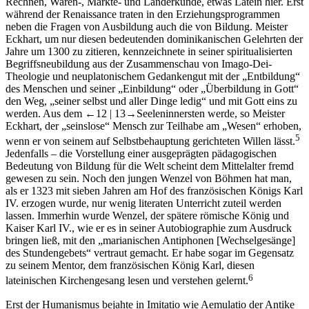
Rechnen, Waren-, Märkte- und Länderkunde, etwas Latein hier. Erst
während der Renaissance traten in den Erziehungsprogrammen
neben die Fragen von Ausbildung auch die von Bildung. Meister
Eckhart, um nur diesen bedeutenden dominikanischen Gelehrten der
Jahre um 1300 zu zitieren, kennzeichnete in seiner spiritualisierten
Begriffsneubildung aus der Zusammenschau von Imago-Dei-
Theologie und neuplatonischem Gedankengut mit der „Entbildung“
des Menschen und seiner „Einbildung“ oder „Überbildung in Gott“
den Weg, „seiner selbst und aller Dinge ledig“ und mit Gott eins zu
werden. Aus dem
←12 |
13→
Seeleninnersten werde, so Meister
Eckhart, der „seinslose“ Mensch zur Teilhabe am „Wesen“ erhoben,
5
wenn er von seinem auf Selbstbehauptung gerichteten Willen lässt.
Jedenfalls – die Vorstellung einer ausgeprägten pädagogischen
Bedeutung von Bildung für die Welt scheint dem Mittelalter fremd
gewesen zu sein. Noch den jungen Wenzel von Böhmen hat man,
als er 1323 mit sieben Jahren am Hof des französischen Königs Karl
IV. erzogen wurde, nur wenig literaten Unterricht zuteil werden
lassen. Immerhin wurde Wenzel, der spätere römische König und
Kaiser Karl IV., wie er es in seiner Autobiographie zum Ausdruck
bringen ließ, mit den „marianischen Antiphonen [Wechselgesänge]
des Stundengebets“ vertraut gemacht. Er habe sogar im Gegensatz
zu seinem Mentor, dem französischen König Karl, diesen
6
lateinischen Kirchengesang lesen und verstehen gelernt.
Erst der Humanismus bejahte in Imitatio wie Aemulatio der Antike