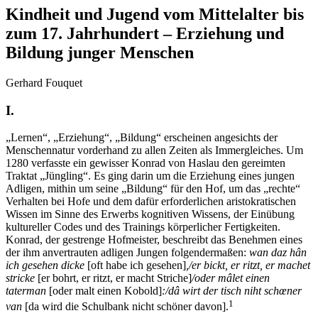
Kindheit und Jugend vom Mittelalter bis
zum 17. Jahrhundert – Erziehung und
Bildung junger Menschen
Gerhard Fouquet
I.
„Lernen“, „Erziehung“, „Bildung“ erscheinen angesichts der
Menschennatur vorderhand zu allen Zeiten als Immergleiches. Um
1280 verfasste ein gewisser Konrad von Haslau den gereimten
Traktat „Jüngling“. Es ging darin um die Erziehung eines jungen
Adligen, mithin um seine „Bildung“ für den Hof, um das „rechte“
Verhalten bei Hofe und dem dafür erforderlichen aristokratischen
Wissen im Sinne des Erwerbs kognitiven Wissens, der Einübung
kultureller Codes und des Trainings körperlicher Fertigkeiten.
Konrad, der gestrenge Hofmeister, beschreibt das Benehmen eines
der ihm anvertrauten adligen Jungen folgendermaßen:
wan daz hân
ich gesehen dicke
[oft habe ich gesehen]
,/er bickt, er ritzt, er machet
stricke
[er bohrt, er ritzt, er macht Striche]
/oder mâlet einen
taterman
[oder malt einen Kobold]
:/dâ wirt der tisch niht schœner
1
van
[da wird die Schulbank nicht schöner davon].