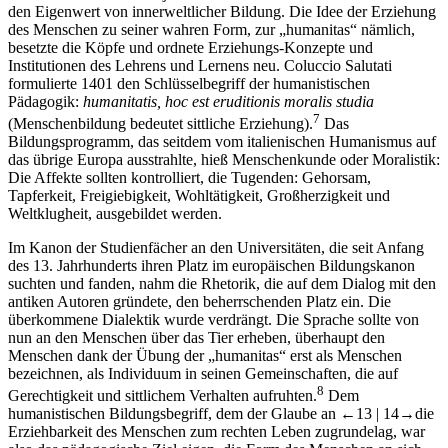
den Eigenwert von innerweltlicher Bildung. Die Idee der Erziehung
des Menschen zu seiner wahren Form, zur „humanitas“ nämlich,
besetzte die Köpfe und ordnete Erziehungs-Konzepte und
Institutionen des Lehrens und Lernens neu. Coluccio Salutati
formulierte 1401 den Schlüsselbegriff der humanistischen
Pädagogik:
humanitatis, hoc est eruditionis moralis studia
7
(Menschenbildung bedeutet sittliche Erziehung).
Das
Bildungsprogramm, das seitdem vom italienischen Humanismus auf
das übrige Europa ausstrahlte, hieß Menschenkunde oder Moralistik:
Die Affekte sollten kontrolliert, die Tugenden: Gehorsam,
Tapferkeit, Freigiebigkeit, Wohltätigkeit, Großherzigkeit und
Weltklugheit, ausgebildet werden.
Im Kanon der Studienfächer an den Universitäten, die seit Anfang
des 13. Jahrhunderts ihren Platz im europäischen Bildungskanon
suchten und fanden, nahm die Rhetorik, die auf dem Dialog mit den
antiken Autoren gründete, den beherrschenden Platz ein. Die
überkommene Dialektik wurde verdrängt. Die Sprache sollte von
nun an den Menschen über das Tier erheben, überhaupt den
Menschen dank der Übung der „humanitas“ erst als Menschen
bezeichnen, als Individuum in seinen Gemeinschaften, die auf
8
Gerechtigkeit und sittlichem Verhalten aufruhten.
Dem
humanistischen Bildungsbegriff, dem der Glaube an
←13 |
14→
die
Erziehbarkeit des Menschen zum rechten Leben zugrundelag, war