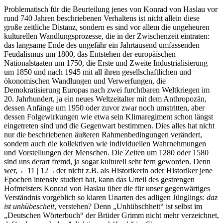
Problematisch für die Beurteilung jenes von Konrad von Haslau vor
rund 740 Jahren beschriebenen Verhaltens ist nicht allein diese
große zeitliche Distanz, sondern es sind vor allem die ungeheuren
kulturellen Wandlungsprozesse, die in der Zwischenzeit eintraten:
das langsame Ende des ungefähr ein Jahrtausend umfassenden
Feudalismus um 1800, das Entstehen der europäischen
Nationalstaaten um 1750, die Erste und Zweite Industrialisierung
um 1850 und nach 1945 mit all ihren gesellschaftlichen und
ökonomischen Wandlungen und Verwerfungen, die
Demokratisierung Europas nach zwei furchtbaren Weltkriegen im
20. Jahrhundert, ja ein neues Weltzeitalter mit dem Anthropozän,
dessen Anfänge um 1950 oder zuvor zwar noch umstritten, aber
dessen Folgewirkungen wie etwa sein Klimaregiment schon längst
eingetreten sind und die Gegenwart bestimmen. Dies alles hat nicht
nur die beschriebenen äußeren Rahmenbedingungen verändert,
sondern auch die kollektiven wie individuellen Wahrnehmungen
und Vorstellungen der Menschen. Die Zeiten um 1280 oder 1580
sind uns derart fremd, ja sogar kulturell sehr fern geworden. Denn
wer,
←11 |
12→
der nicht z.B. als Historikerin oder Historiker jene
Epochen intensiv studiert hat, kann das Urteil des gestrengen
Hofmeisters Konrad von Haslau über die für unser gegenwärtiges
Verständnis vorgeblich so klaren Unarten des adligen Jünglings:
daz
ist unhübescheit
, verstehen? Denn „Unhübschheit“ ist selbst im
„Deutschen Wörterbuch“ der Brüder Grimm nicht mehr verzeichnet,