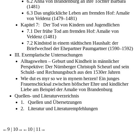
6.2 Anna von Brandenburg an ihre Tochter Barbara
(1481)
6.3 Das unglückliche Leben am fremden Hof: Amalie
von Veldenz (1479–1481)
Kapitel 7: Der Tod von Kindern und Jugendlichen
7.1 Der frühe Tod am fremden Hof: Amalie von
Veldenz (1481)
7.2 Kindstod in einem städtischen Haushalt: der
Briefwechsel der Ehepartner Paumgartner (1590–1592)
III. Exemplarische Untersuchungen
Alltagswelten – Geburt und Kindheit in männlicher
Perspektive: Der Nürnberger Christoph Scheurl und sein
Schuld- und Rechnungsbuch aus den 1530er Jahren
Wie dut es myr so we in mynem herzen! Ein junges
Frauenschicksal zwischen höfischer Ehre und kindlicher
Liebe am Beispiel der Amalie von Brandenburg
Quellen- und Literaturverzeichnis
1. Quellen und Übersetzungen
2. Literatur und Literaturempfehlungen
←9 |
10→
←10 |
11→