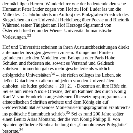
der mächtigen Herren. Wanderlehrer wie der bedeutende deutsche
Humanist Peter Luder zogen von Hof zu Hof: Luder las um die
Mitte des 15. Jahrhunderts im Auftrag des Pfalzgrafen Friedrich des
Siegreichen an der Universität Heidelberg über Poesie und Rhetorik.
Während seiner Tätigkeit am Hof Herzogs Sigismund von
Österreich hielt er an der Wiener Universität humanistische
33
Vorlesungen.
Hof und Universität scheinen in ihren Austauschbeziehungen direkt
aufeinander bezogen gewesen zu sein. Könige und Fürsten
gründeten nach den Modellen von Bologna oder Paris Hohe
Schulen und förderten sie, soweit es Verstand und Geldsack
zuließen – immerhin gab es mehr gescheiterte als wirklich
34
erfolgreiche Universitäten
–, sie riefen colleges ins Leben, sie
ließen Gutachten zu allem und jedem von den Universitäten
einholen, sie luden gelehrte
←20 |
21→
Dozenten an ihre Höfe ein.
Sei es nun einen Nicole Oresme, der im Rahmen des durch König
Karl V. von Frankreich angestoßenen Übersetzungsprogramms an
aristotelischen Schriften arbeitete und dem König ein auf
Geldwertstabilität setzendes Monetarisierungsprogramm Frankreichs
35
ins politische Stammbuch schrieb.
Sei es rund 200 Jahre später
einen Benito Arias Montano, der die von König Philipp II. von
Spanien geförderte Neubearbeitung der „Complutenser Polyglotte“
36
besorgte.