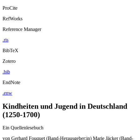
ProCite
RefWorks
Reference Manager
.ris
BibTeX
Zotero
.bib
EndNote
.enw
Kindheiten und Jugend in Deutschland
(1250-1700)
Ein Quellenlesebuch
von
Gerhard Fouquet (Band-Herausgeber:in)
Marie Jäcker (Band-