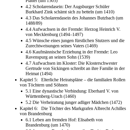
Platter (um 1505)
4.2 Scholarendasein: Der Augsburger Schüler
Burkhard Zink schämt sich zu betteln (um 1410)
4.3 Das Scholarendasein des Johannes Butzbach (um
1488/89)
4.4 Aufwachsen in der Fremde: Herzog Heinrich V.
von Mecklenburg (1494–1497)
4.5 Wünsche eines jungen fürstlichen Stutzers und die
Zurechtweisungen seines Vaters (1469)
4.6 Kaufmännische Erziehung in der Fremde: Leo
Ravenspurg an seinen Sohn (1539)
4.7 Aufwachsen im Kloster: Die Klosterschwester
Gertrude von Sickingen schreibt an ihre Familie in der
Heimat (1494)
Kapitel 5: Elterliche Heiratspläne – die familialen Rollen
von Töchtern und Söhnen
5.1 Eine dynastische Verbindung: Eberhard V. von
Württemberg-Urach (1460)
5.2 Die Verheiratung junger adliger Mädchen (1472)
Kapitel 6: Die Töchter des Markgrafen Albrecht Achilles
von Brandenburg
6.1 Leben am fremden Hof: Elisabeth von
Brandenburg (um 1470)