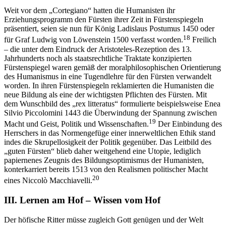
Weit vor dem „Cortegiano“ hatten die Humanisten ihr
Erziehungsprogramm den Fürsten ihrer Zeit in Fürstenspiegeln
präsentiert, seien sie nun für König Ladislaus Postumus 1450 oder
18
für Graf Ludwig von Löwenstein 1500 verfasst worden.
Freilich
– die unter dem Eindruck der Aristoteles-Rezeption des 13.
Jahrhunderts noch als staatsrechtliche Traktate konzipierten
Fürstenspiegel waren gemäß der moralphilosophischen Orientierung
des Humanismus in eine Tugendlehre für den Fürsten verwandelt
worden. In ihren Fürstenspiegeln reklamierten die Humanisten die
neue Bildung als eine der wichtigsten Pflichten des Fürsten. Mit
dem Wunschbild des „rex litteratus“ formulierte beispielsweise Enea
Silvio Piccolomini 1443 die Überwindung der Spannung zwischen
19
Macht und Geist, Politik und Wissenschaften.
Der Einbindung des
Herrschers in das Normengefüge einer innerweltlichen Ethik stand
indes die Skrupellosigkeit der Politik gegenüber. Das Leitbild des
„guten Fürsten“ blieb daher weitgehend eine Utopie, lediglich
papiernenes Zeugnis des Bildungsoptimismus der Humanisten,
konterkarriert bereits 1513 von den Realismen politischer Macht
20
eines Niccolò Macchiavelli.
III.
Lernen am Hof – Wissen vom Hof
Der höfische Ritter müsse zugleich Gott genügen und der Welt