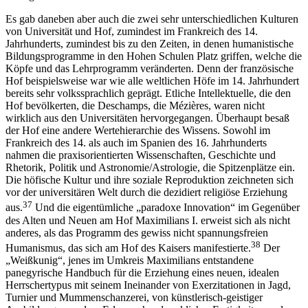
Es gab daneben aber auch die zwei sehr unterschiedlichen Kulturen
von Universität und Hof, zumindest im Frankreich des 14.
Jahrhunderts, zumindest bis zu den Zeiten, in denen humanistische
Bildungsprogramme in den Hohen Schulen Platz griffen, welche die
Köpfe und das Lehrprogramm veränderten. Denn der französische
Hof beispielsweise war wie alle weltlichen Höfe im 14. Jahrhundert
bereits sehr volkssprachlich geprägt. Etliche Intellektuelle, die den
Hof bevölkerten, die Deschamps, die Mézières, waren nicht
wirklich aus den Universitäten hervorgegangen. Überhaupt besaß
der Hof eine andere Wertehierarchie des Wissens. Sowohl im
Frankreich des 14. als auch im Spanien des 16. Jahrhunderts
nahmen die praxisorientierten Wissenschaften, Geschichte und
Rhetorik, Politik und Astronomie/Astrologie, die Spitzenplätze ein.
Die höfische Kultur und ihre soziale Reproduktion zeichneten sich
vor der universitären Welt durch die dezidiert religiöse Erziehung
37
aus.
Und die eigentümliche „paradoxe Innovation“ im Gegenüber
des Alten und Neuen am Hof Maximilians I. erweist sich als nicht
anderes, als das Programm des gewiss nicht spannungsfreien
38
Humanismus, das sich am Hof des Kaisers manifestierte.
Der
„Weißkunig“, jenes im Umkreis Maximilians entstandene
panegyrische Handbuch für die Erziehung eines neuen, idealen
Herrschertypus mit seinem Ineinander von Exerzitationen in Jagd,
Turnier und Mummenschanzerei, von künstlerisch-geistiger