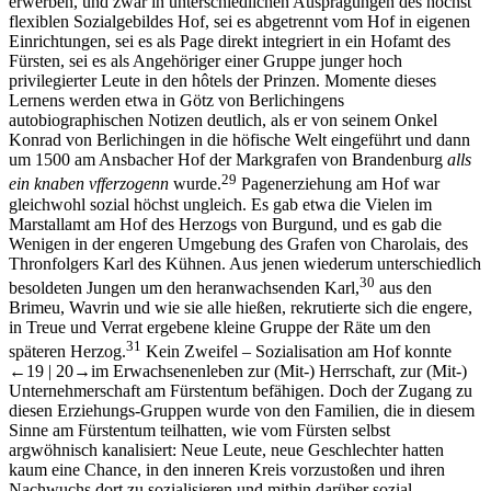
erwerben, und zwar in unterschiedlichen Ausprägungen des höchst
flexiblen Sozialgebildes Hof, sei es abgetrennt vom Hof in eigenen
Einrichtungen, sei es als Page direkt integriert in ein Hofamt des
Fürsten, sei es als Angehöriger einer Gruppe junger hoch
privilegierter Leute in den hôtels der Prinzen. Momente dieses
Lernens werden etwa in Götz von Berlichingens
autobiographischen Notizen deutlich, als er von seinem Onkel
Konrad von Berlichingen in die höfische Welt eingeführt und dann
um 1500 am Ansbacher Hof der Markgrafen von Brandenburg
alls
29
ein knaben vfferzogenn
wurde.
Pagenerziehung am Hof war
gleichwohl sozial höchst ungleich. Es gab etwa die Vielen im
Marstallamt am Hof des Herzogs von Burgund, und es gab die
Wenigen in der engeren Umgebung des Grafen von Charolais, des
Thronfolgers Karl des Kühnen. Aus jenen wiederum unterschiedlich
30
besoldeten Jungen um den heranwachsenden Karl,
aus den
Brimeu, Wavrin und wie sie alle hießen, rekrutierte sich die engere,
in Treue und Verrat ergebene kleine Gruppe der Räte um den
31
späteren Herzog.
Kein Zweifel – Sozialisation am Hof konnte
←19 |
20→
im Erwachsenenleben zur (Mit-) Herrschaft, zur (Mit-)
Unternehmerschaft am Fürstentum befähigen. Doch der Zugang zu
diesen Erziehungs-Gruppen wurde von den Familien, die in diesem
Sinne am Fürstentum teilhatten, wie vom Fürsten selbst
argwöhnisch kanalisiert: Neue Leute, neue Geschlechter hatten
kaum eine Chance, in den inneren Kreis vorzustoßen und ihren
Nachwuchs dort zu sozialisieren und mithin darüber sozial