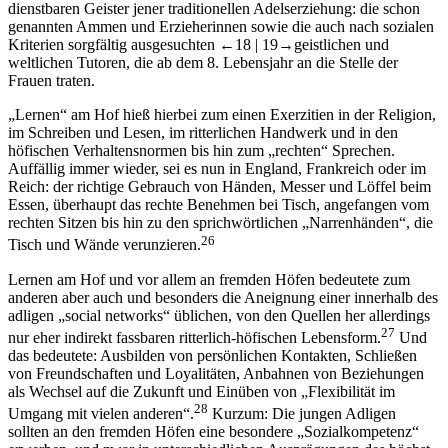
dienstbaren Geister jener traditionellen Adelserziehung: die schon
genannten Ammen und Erzieherinnen sowie die auch nach sozialen
Kriterien sorgfältig ausgesuchten
←18 |
19→
geistlichen und
weltlichen Tutoren, die ab dem 8. Lebensjahr an die Stelle der
Frauen traten.
„Lernen“ am Hof hieß hierbei zum einen Exerzitien in der Religion,
im Schreiben und Lesen, im ritterlichen Handwerk und in den
höfischen Verhaltensnormen bis hin zum „rechten“ Sprechen.
Auffällig immer wieder, sei es nun in England, Frankreich oder im
Reich: der richtige Gebrauch von Händen, Messer und Löffel beim
Essen, überhaupt das rechte Benehmen bei Tisch, angefangen vom
rechten Sitzen bis hin zu den sprichwörtlichen „Narrenhänden“, die
26
Tisch und Wände verunzieren.
Lernen am Hof und vor allem an fremden Höfen bedeutete zum
anderen aber auch und besonders die Aneignung einer innerhalb des
adligen „social networks“ üblichen, von den Quellen her allerdings
27
nur eher indirekt fassbaren ritterlich-höfischen Lebensform.
Und
das bedeutete: Ausbilden von persönlichen Kontakten, Schließen
von Freundschaften und Loyalitäten, Anbahnen von Beziehungen
als Wechsel auf die Zukunft und Einüben von „Flexibilität im
28
Umgang mit vielen anderen“.
Kurzum: Die jungen Adligen
sollten an den fremden Höfen eine besondere „Sozialkompetenz“