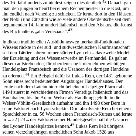
42
des 16. Jahrhunderts zumindest zeigen dies deutlich.
Danach gab
man den jungen Scheurl bei einem Rechenmeister in die Kost, um
ihn endlich nach Venedig zu schicken. Er lernte dort in den Häusern
der Nobili und Cittadini wie so viele andere Oberdeutsche seit dem
beginnenden 14. Jahrhundert Italienisch und den Abakus, die Kunst
43
des Buchhaltens „alla Veneziana“.
In diesen traditionellen Ausbildungsweg merkantil-funktionalen
Wissens rückte in der süd- und südwestdeutschen Kaufmannschaft
seit den 1460er Jahren immer stärker Lyon ein – das zweite Modell
der Erziehung und des Wissenserwerbs im Fernhandel. Es galt an
diesem aufstrebenden, für oberdeutsche Unternehmen wichtigen
Handelsplatz Französisch und die Usancen des dortigen Handelns
44
zu erlernen.
Ein Beispiel dafür ist Lukas Rem, der 1481 geborene
Sohn eines recht bedeutenden Augsburger Handelshauses. Der
lernte nach dem Lateinunterricht bei einem Leipziger Pfarrer ab
1494 zuerst in verschiedenen Firmen Venedigs Italienisch und das
Buchhalten, bis ihn Anton Welser als Handlungsgehilfe in die
Welser-Vöhlin-Gesellschaft aufnahm und ihn 1498 über Bern in
seine Faktorei nach Lyon schickte. Dort absolvierte Rem bei einem
Sprachlehrer in ca. 56 Wochen einen Französisch-Kursus und lernte
in
←22 |
23→
der Faktorei seiner Handelsgesellschaft die Usancen
45
des Lyoner Handelsplatzes kennen.
Lukas Rem ließ übrigens
seinen vierzehnjährigen unehelichen Sohn Jakob 1528 aus