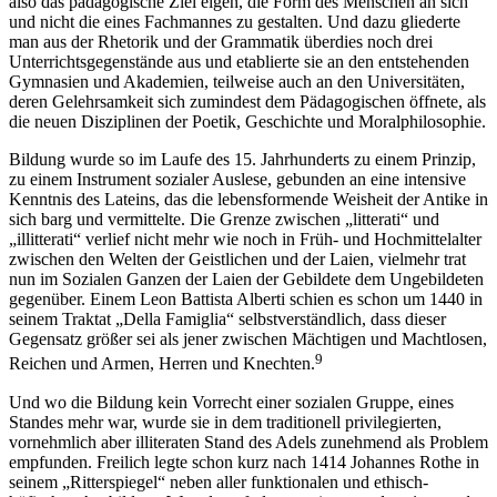
also das pädagogische Ziel eigen, die Form des Menschen an sich
und nicht die eines Fachmannes zu gestalten. Und dazu gliederte
man aus der Rhetorik und der Grammatik überdies noch drei
Unterrichtsgegenstände aus und etablierte sie an den entstehenden
Gymnasien und Akademien, teilweise auch an den Universitäten,
deren Gelehrsamkeit sich zumindest dem Pädagogischen öffnete, als
die neuen Disziplinen der Poetik, Geschichte und Moralphilosophie.
Bildung wurde so im Laufe des 15. Jahrhunderts zu einem Prinzip,
zu einem Instrument sozialer Auslese, gebunden an eine intensive
Kenntnis des Lateins, das die lebensformende Weisheit der Antike in
sich barg und vermittelte. Die Grenze zwischen „litterati“ und
„illitterati“ verlief nicht mehr wie noch in Früh- und Hochmittelalter
zwischen den Welten der Geistlichen und der Laien, vielmehr trat
nun im Sozialen Ganzen der Laien der Gebildete dem Ungebildeten
gegenüber. Einem Leon Battista Alberti schien es schon um 1440 in
seinem Traktat „Della Famiglia“ selbstverständlich, dass dieser
Gegensatz größer sei als jener zwischen Mächtigen und Machtlosen,
9
Reichen und Armen, Herren und Knechten.
Und wo die Bildung kein Vorrecht einer sozialen Gruppe, eines
Standes mehr war, wurde sie in dem traditionell privilegierten,
vornehmlich aber illiteraten Stand des Adels zunehmend als Problem
empfunden. Freilich legte schon kurz nach 1414 Johannes Rothe in
seinem „Ritterspiegel“ neben aller funktionalen und ethisch-