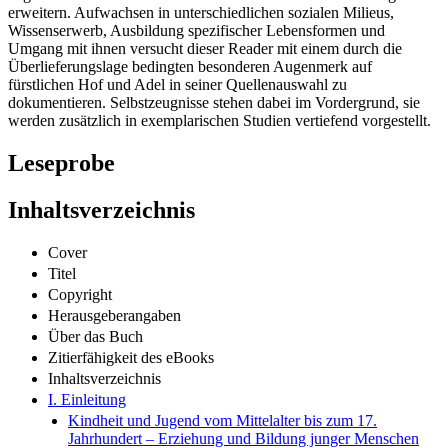
erweitern. Aufwachsen in unterschiedlichen sozialen Milieus,
Wissenserwerb, Ausbildung spezifischer Lebensformen und
Umgang mit ihnen versucht dieser Reader mit einem durch die
Überlieferungslage bedingten besonderen Augenmerk auf
fürstlichen Hof und Adel in seiner Quellenauswahl zu
dokumentieren. Selbstzeugnisse stehen dabei im Vordergrund, sie
werden zusätzlich in exemplarischen Studien vertiefend vorgestellt.
Leseprobe
Inhaltsverzeichnis
Cover
Titel
Copyright
Herausgeberangaben
Über das Buch
Zitierfähigkeit des eBooks
Inhaltsverzeichnis
I. Einleitung
Kindheit und Jugend vom Mittelalter bis zum 17.
Jahrhundert – Erziehung und Bildung junger Menschen