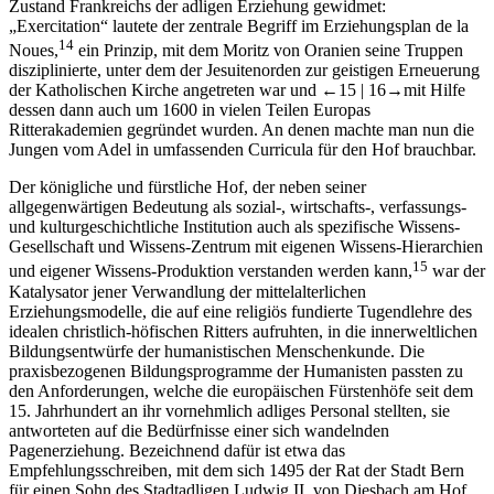
Zustand Frankreichs der adligen Erziehung gewidmet:
„Exercitation“ lautete der zentrale Begriff im Erziehungsplan de la
14
Noues,
ein Prinzip, mit dem Moritz von Oranien seine Truppen
disziplinierte, unter dem der Jesuitenorden zur geistigen Erneuerung
der Katholischen Kirche angetreten war und
←15 |
16→
mit Hilfe
dessen dann auch um 1600 in vielen Teilen Europas
Ritterakademien gegründet wurden. An denen machte man nun die
Jungen vom Adel in umfassenden Curricula für den Hof brauchbar.
Der königliche und fürstliche Hof, der neben seiner
allgegenwärtigen Bedeutung als sozial-, wirtschafts-, verfassungs-
und kulturgeschichtliche Institution auch als spezifische Wissens-
Gesellschaft und Wissens-Zentrum mit eigenen Wissens-Hierarchien
15
und eigener Wissens-Produktion verstanden werden kann,
war der
Katalysator jener Verwandlung der mittelalterlichen
Erziehungsmodelle, die auf eine religiös fundierte Tugendlehre des
idealen christlich-höfischen Ritters aufruhten, in die innerweltlichen
Bildungsentwürfe der humanistischen Menschenkunde. Die
praxisbezogenen Bildungsprogramme der Humanisten passten zu
den Anforderungen, welche die europäischen Fürstenhöfe seit dem
15. Jahrhundert an ihr vornehmlich adliges Personal stellten, sie
antworteten auf die Bedürfnisse einer sich wandelnden
Pagenerziehung. Bezeichnend dafür ist etwa das
Empfehlungsschreiben, mit dem sich 1495 der Rat der Stadt Bern
für einen Sohn des Stadtadligen Ludwig II. von Diesbach am Hof