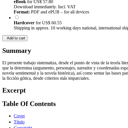
eBook
for
US$ 57.80
Download immediately. Incl. VAT
Format:
PDF and ePUB – for all devices
Hardcover
for
US$ 60.55
Shipping in approx. 10 working days national, international shi
Add to cart
Summary
El presente trabajo sistematiza, desde el punto de vista de la teoría li
que la determina (argumento, personajes, narrador y coordenadas espaci
novela sentimental y la novela histórica), así como sentar las bases pa
la ficción gótica, desde criterios más imparciales.
Excerpt
Table Of Contents
Cover
Título
Copyright