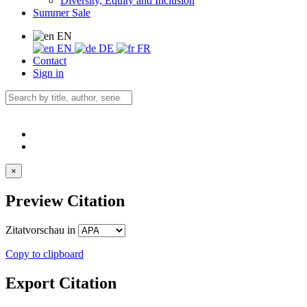
Diversity, Equity and Inclusion
Summer Sale
EN
EN
DE
FR
Contact
Sign in
×
Preview Citation
Zitatvorschau in
Copy to clipboard
Export Citation