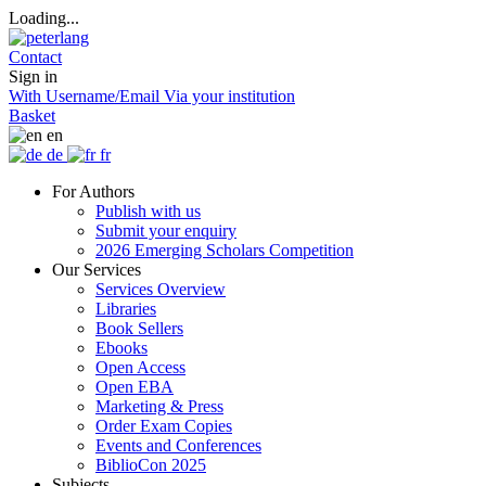
Loading...
Contact
Sign in
With Username/Email
Via your institution
Basket
en
de
fr
For Authors
Publish with us
Submit your enquiry
2026 Emerging Scholars Competition
Our Services
Services Overview
Libraries
Book Sellers
Ebooks
Open Access
Open EBA
Marketing & Press
Order Exam Copies
Events and Conferences
BiblioCon 2025
Subjects