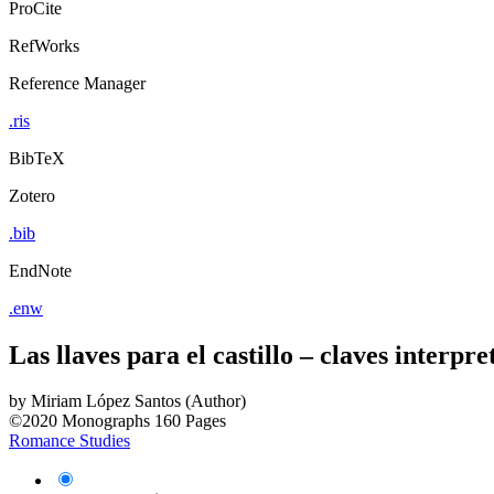
ProCite
RefWorks
Reference Manager
.ris
BibTeX
Zotero
.bib
EndNote
.enw
Las llaves para el castillo – claves interpre
by
Miriam López Santos (Author)
©2020
Monographs
160 Pages
Romance Studies