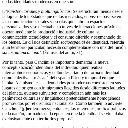
de las identidades modernas en que son:
[
T
]
ransterritoriales y multilingüísticas
. Se estructuran menos desde
la lógica de los Estados que de los mercados; en vez de basarse en
las comunicaciones orales y escritas que cubrían espacios
personalizados y se efectuaban a través de interacciones próximas,
operan mediante la producción industrial de cultura, su
comunicación tecnológica y el consumo diferido y segmentado de
los bienes. La clásica definición
socioespacial
de identidad, referida
a un territorio particular, necesita complementarse con una definición
sociocomunicacional
. (Énfasis del autor, 31)
Por lo tanto, para Canclini es importante demarcar la nueva
conceptualización identitaria del individuo quien realiza
intercambios económicos y culturales – tanto de forma individual
como colectiva – más allá del espacio físico y temporal en que
habita. Asimismo, estas identidades posmodernas coexisten en sus
lugares de origen con inmigrantes llegados desde diferentes latitudes
del planeta, quienes subvierten y complejizan aún más los
parámetros culturales y lingüísticos pretendidamente homogéneos
promovidos por el discurso nacionalista. Como también lo advierte
Canclini, “[p]ierden fuerza, entonces, los referentes
jurídico-políticos
de la nación, formados en la época en que la identidad se vinculaba
exclusivamente con territorios propios”.