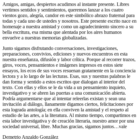
Amigos, amigas, despiertos acudimos al instante presente. Libres
vertimos sentidos y sentimientos, queremos lanzar a los cuatro
vientos gozo, alegría, candor en este simbólico abrazo fraternal para
todas y cada uno de ustedes y nosotros. Este presente escrito nace en
homenaje a nuestra amistad y como un agradecimiento sincero a su
bella escritura, esa misma que alentada por los aires humanos
envuelve a nuestras memorias globalizadas.
Junto sigamos disfrutando conversaciones, investigaciones,
preparaciones, convivios, ediciones y nuevos encuentros en esta
nuestra enseñanza, difusión y labor crítica. Porque al recorrer trazos,
giros, voces, pensamientos e imágenes impresos en estos siete
ensayos, los ecos de sus voces resuenan gratamente en la conciencia
lectora y a lo largo de las lecturas. Esas, sus y nuestras palabras le
dan forma y sentido a estos escritos que dialogan al interior del
texto. Con ellas y ellos se le da vida a un pensamiento inquieto,
investigativo y se abren las puertas a una comunicación abierta.
Podría argumentarse que al intentar releerlas existan y sean una
invitación al diálogo, llanamente digamos ciertos, felicitaciones por
esta lograda antología; en ella conviven la amistad y el respeto al
estudio de las artes, a la literatura. Al mismo tiempo, compartimos en
esta labor investigativa y de creación literaria, nuestro amor por una
sociedad universal, libre. Muchas gracias, sigamos juntos…vale
Demetrio Anzaldo González