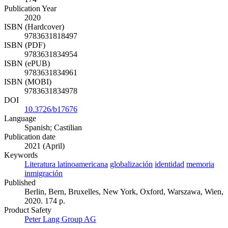
Publication Year
2020
ISBN (Hardcover)
9783631818497
ISBN (PDF)
9783631834954
ISBN (ePUB)
9783631834961
ISBN (MOBI)
9783631834978
DOI
10.3726/b17676
Language
Spanish; Castilian
Publication date
2021 (April)
Keywords
Literatura latinoamericana
globalización
identidad
memoria
inmigración
Published
Berlin, Bern, Bruxelles, New York, Oxford, Warszawa, Wien,
2020. 174 p.
Product Safety
Peter Lang Group AG