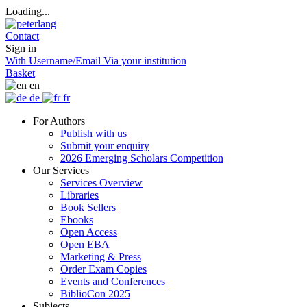
Loading...
Contact
Sign in
With Username/Email
Via your institution
Basket
en
de
fr
For Authors
Publish with us
Submit your enquiry
2026 Emerging Scholars Competition
Our Services
Services Overview
Libraries
Book Sellers
Ebooks
Open Access
Open EBA
Marketing & Press
Order Exam Copies
Events and Conferences
BiblioCon 2025
Subjects