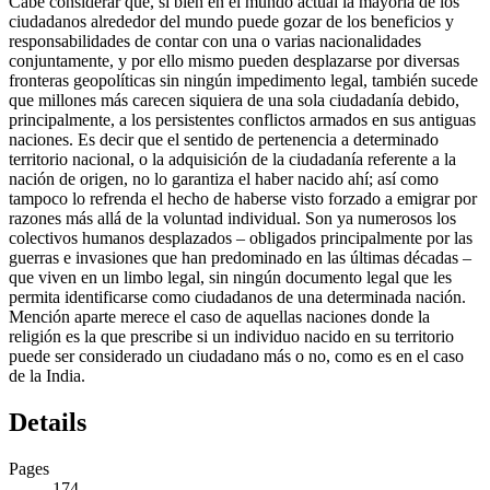
Cabe considerar que, si bien en el mundo actual la mayoría de los
ciudadanos alrededor del mundo puede gozar de los beneficios y
responsabilidades de contar con una o varias nacionalidades
conjuntamente, y por ello mismo pueden desplazarse por diversas
fronteras geopolíticas sin ningún impedimento legal, también sucede
que millones más carecen siquiera de una sola ciudadanía debido,
principalmente, a los persistentes conflictos armados en sus antiguas
naciones. Es decir que el sentido de pertenencia a determinado
territorio nacional, o la adquisición de la ciudadanía referente a la
nación de origen, no lo garantiza el haber nacido ahí; así como
tampoco lo refrenda el hecho de haberse visto forzado a emigrar por
razones más allá de la voluntad individual. Son ya numerosos los
colectivos humanos desplazados – obligados principalmente por las
guerras e invasiones que han predominado en las últimas décadas –
que viven en un limbo legal, sin ningún documento legal que les
permita identificarse como ciudadanos de una determinada nación.
Mención aparte merece el caso de aquellas naciones donde la
religión es la que prescribe si un individuo nacido en su territorio
puede ser considerado un ciudadano más o no, como es en el caso
de la India.
Details
Pages
174