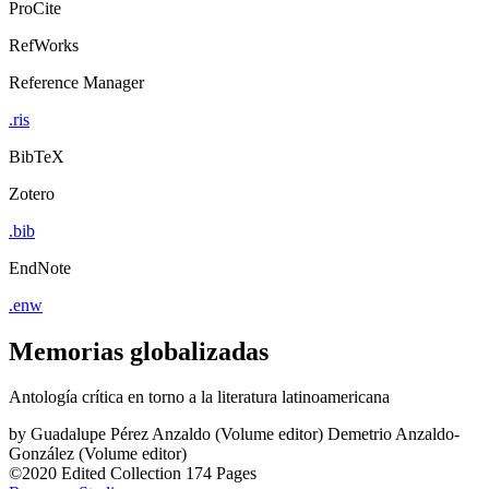
ProCite
RefWorks
Reference Manager
.ris
BibTeX
Zotero
.bib
EndNote
.enw
Memorias globalizadas
Antología crítica en torno a la literatura latinoamericana
by
Guadalupe Pérez Anzaldo (Volume editor)
Demetrio Anzaldo-
González (Volume editor)
©2020
Edited Collection
174 Pages