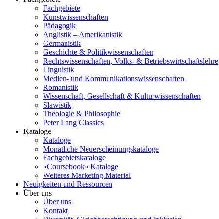
Fachgebiete
Kunstwissenschaften
Pädagogik
Anglistik – Amerikanistik
Germanistik
Geschichte & Politikwissenschaften
Rechtswissenschaften, Volks- & Betriebswirtschaftslehre
Linguistik
Medien- und Kommunikationswissenschaften
Romanistik
Wissenschaft, Gesellschaft & Kulturwissenschaften
Slawistik
Theologie & Philosophie
Peter Lang Classics
Kataloge
Kataloge
Monatliche Neuerscheinungskataloge
Fachgebietskataloge
«Coursebook» Kataloge
Weiteres Marketing Material
Neuigkeiten und Ressourcen
Über uns
Über uns
Kontakt