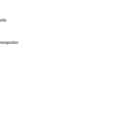
iffe
htungssätze