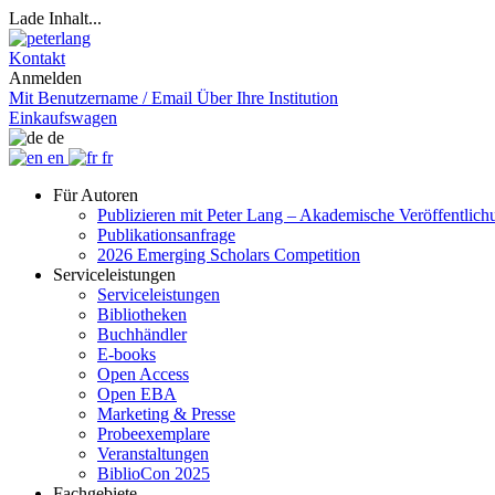
Lade Inhalt...
Kontakt
Anmelden
Mit Benutzername / Email
Über Ihre Institution
Einkaufswagen
de
en
fr
Für Autoren
Publizieren mit Peter Lang – Akademische Veröffentlic
Publikationsanfrage
2026 Emerging Scholars Competition
Serviceleistungen
Serviceleistungen
Bibliotheken
Buchhändler
E-books
Open Access
Open EBA
Marketing & Presse
Probeexemplare
Veranstaltungen
BiblioCon 2025
Fachgebiete