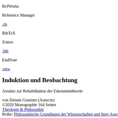
RefWorks
Reference Manager
.ris
BibTeX
Zotero
.bib
EndNote
.enw
Induktion und Beobachtung
Ansätze zur Rehabilitation der Erkenntnistheorie
von
Dennis Graemer (Autor:in)
©2020
Monographie
164 Seiten
Theologie & Philosophie
Reihe:
Philosophische Grundlagen der Wissenschaften und ihrer An