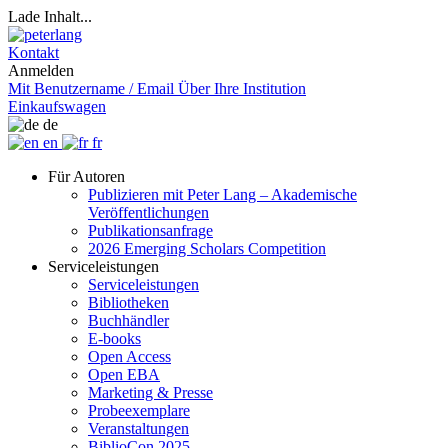
Lade Inhalt...
Kontakt
Anmelden
Mit Benutzername / Email
Über Ihre Institution
Einkaufswagen
de
en
fr
Für Autoren
Publizieren mit Peter Lang – Akademische
Veröffentlichungen
Publikationsanfrage
2026 Emerging Scholars Competition
Serviceleistungen
Serviceleistungen
Bibliotheken
Buchhändler
E-books
Open Access
Open EBA
Marketing & Presse
Probeexemplare
Veranstaltungen
BiblioCon 2025