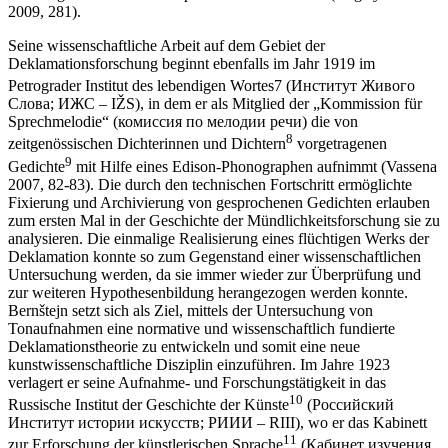
2009, 281).
Seine wissenschaftliche Arbeit auf dem Gebiet der
Deklamationsforschung beginnt ebenfalls im Jahr 1919 im
Petrograder Institut des lebendigen Wortes
7
(Институт Живого
Слова; ИЖС – IŽS), in dem er als Mitglied der „Kommission für
Sprechmelodie“ (комиссия по мелодии речи) die von
8
zeitgenössischen Dichterinnen und Dichtern
vorgetragenen
9
Gedichte
mit Hilfe eines Edison-Phonographen aufnimmt (Vassena
2007, 82-83). Die durch den technischen Fortschritt ermöglichte
Fixierung und Archivierung von gesprochenen Gedichten erlauben
zum ersten Mal in der Geschichte der Mündlichkeitsforschung sie zu
analysieren. Die einmalige Realisierung eines flüchtigen Werks der
Deklamation konnte so zum Gegenstand einer wissenschaftlichen
Untersuchung werden, da sie immer wieder zur Überprüfung und
zur weiteren Hypothesenbildung herangezogen werden konnte.
Bernštejn setzt sich als Ziel, mittels der Untersuchung von
Tonaufnahmen eine normative und wissenschaftlich fundierte
Deklamationstheorie zu entwickeln und somit eine neue
kunstwissenschaftliche Disziplin einzuführen. Im Jahre 1923
verlagert er seine Aufnahme- und Forschungstätigkeit in das
10
Russische Institut der Geschichte der Künste
(Российский
Институт истории искусств; РИИИ – RIII), wo er das Kabinett
11
zur Erforschung der künstlerischen Sprache
(Кабинет изучения