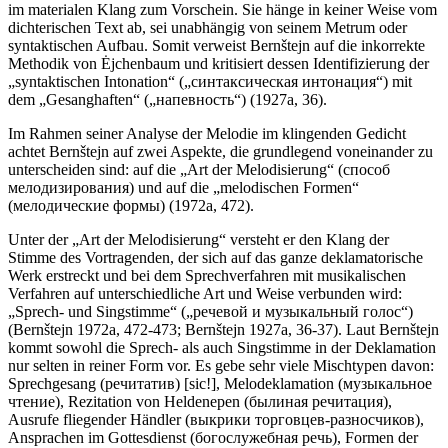
im materialen Klang zum Vorschein. Sie hänge in keiner Weise vom
dichterischen Text ab, sei unabhängig von seinem Metrum oder
syntaktischen Aufbau. Somit verweist Bernštejn auf die inkorrekte
Methodik von Ėjchenbaum und kritisiert dessen Identifizierung der
„syntaktischen Intonation“ („синтаксическая интонация“) mit
dem „Gesanghaften“ („напевность“) (1927a, 36).
Im Rahmen seiner Analyse der Melodie im klingenden Gedicht
achtet Bernštejn auf zwei Aspekte, die grundlegend voneinander zu
unterscheiden sind: auf die „Art der Melodisierung“ (способ
мелодизирования) und auf die „melodischen Formen“
(мелодические формы) (1972a, 472).
Unter der „Art der Melodisierung“ versteht er den Klang der
Stimme des Vortragenden, der sich auf das ganze deklamatorische
Werk erstreckt und bei dem Sprechverfahren mit musikalischen
Verfahren auf unterschiedliche Art und Weise verbunden wird:
„Sprech- und Singstimme“ („речевой и музыкальный голос“)
(Bernštejn 1972a, 472-473; Bernštejn 1927a, 36-37). Laut Bernštejn
kommt sowohl die Sprech- als auch Singstimme in der Deklamation
nur selten in reiner Form vor. Es gebe sehr viele Mischtypen davon:
Sprechgesang (речитатив) [sic!], Melodeklamation (музыкальное
чтение), Rezitation von Heldenepen (былиная речитация),
Ausrufe fliegender Händler (выкрики торговцев-разносчиков),
Ansprachen im Gottesdienst (богослужебная речь), Formen der