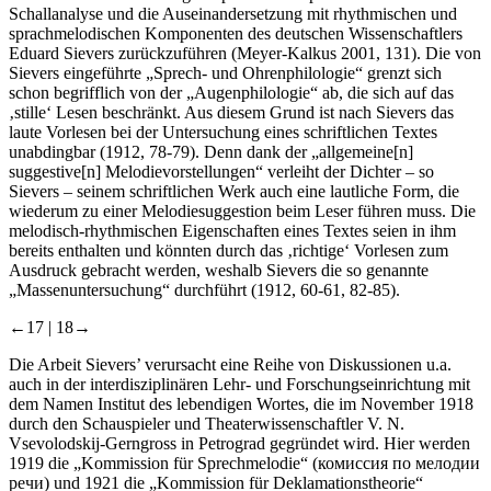
Schallanalyse und die Auseinandersetzung mit rhythmischen und
sprachmelodischen Komponenten des deutschen Wissenschaftlers
Eduard Sievers zurückzuführen (Meyer-Kalkus 2001, 131). Die von
Sievers eingeführte „Sprech- und Ohrenphilologie“ grenzt sich
schon begrifflich von der „Augenphilologie“ ab, die sich auf das
‚stille‘ Lesen beschränkt. Aus diesem Grund ist nach Sievers das
laute Vorlesen bei der Untersuchung eines schriftlichen Textes
unabdingbar (1912, 78-79). Denn dank der „allgemeine[n]
suggestive[n] Melodievorstellungen“ verleiht der Dichter – so
Sievers – seinem schriftlichen Werk auch eine lautliche Form, die
wiederum zu einer Melodiesuggestion beim Leser führen muss. Die
melodisch-rhythmischen Eigenschaften eines Textes seien in ihm
bereits enthalten und könnten durch das ‚richtige‘ Vorlesen zum
Ausdruck gebracht werden, weshalb Sievers die so genannte
„Massenuntersuchung“ durchführt (1912, 60-61, 82-85).
←17 |
18→
Die Arbeit Sievers’ verursacht eine Reihe von Diskussionen u.a.
auch in der interdisziplinären Lehr- und Forschungseinrichtung mit
dem Namen Institut des lebendigen Wortes, die im November 1918
durch den Schauspieler und Theaterwissenschaftler V. N.
Vsevolodskij-Gerngross in Petrograd gegründet wird. Hier werden
1919 die „Kommission für Sprechmelodie“ (комиссия по мелодии
речи) und 1921 die „Kommission für Deklamationstheorie“