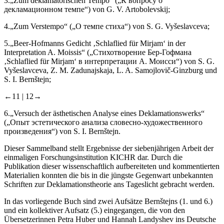
3.
„Zum deklamatorischen Tempo“ („К вопросу о
декламационном темпе“) von G. V. Artobolevskij;
4.
„Zum Verstempo“ („О темпе стиха“) von S. G. Vyšeslavceva;
5.
„Beer-Hofmanns Gedicht ‚Schlaflied für Mirjam‘ in der
Interpretation A. Moissis“ („Стихотворение Бер-Гофмана
‚Schlaflied für Mirjam‘ в интерпретации А. Моисси“) von S. G.
Vyšeslavceva, Z. M. Zadunajskaja, L. A. Samojlovič-Ginzburg und
S. I. Bernštejn;
←11 |
12→
6.
„Versuch der ästhetischen Analyse eines Deklamationswerks“
(„Опыт эстетического анализа словесно-художественного
произведения“) von S. I. Bernštejn.
Dieser Sammelband stellt Ergebnisse der siebenjährigen Arbeit der
einmaligen Forschungsinstitution KICHR dar. Durch die
Publikation dieser wissenschaftlich aufbereiteten und kommentierten
Materialien konnten die bis in die jüngste Gegenwart unbekannten
Schriften zur Deklamationstheorie ans Tageslicht gebracht werden.
In das vorliegende Buch sind zwei Aufsätze Bernštejns (1. und 6.)
und ein kollektiver Aufsatz (5.) eingegangen, die von den
Übersetzerinnen Petra Huber und Hannah Landyshev ins Deutsche