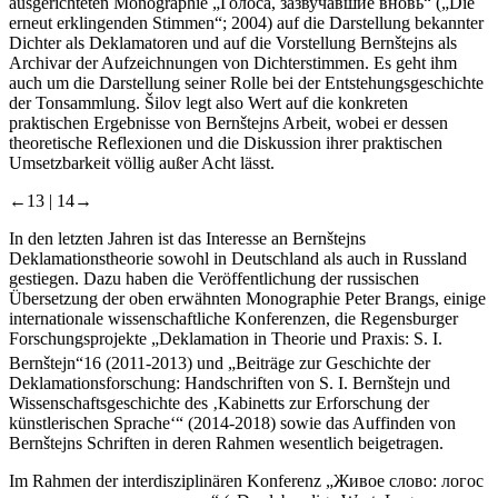
ausgerichteten Monographie „Голоса, зазвучавшие вновь“ („Die
erneut erklingenden Stimmen“; 2004) auf die Darstellung bekannter
Dichter als Deklamatoren und auf die Vorstellung Bernštejns als
Archivar der Aufzeichnungen von Dichterstimmen. Es geht ihm
auch um die Darstellung seiner Rolle bei der Entstehungsgeschichte
der Tonsammlung. Šilov legt also Wert auf die konkreten
praktischen Ergebnisse von Bernštejns Arbeit, wobei er dessen
theoretische Reflexionen und die Diskussion ihrer praktischen
Umsetzbarkeit völlig außer Acht lässt.
←13 |
14→
In den letzten Jahren ist das Interesse an Bernštejns
Deklamationstheorie sowohl in Deutschland als auch in Russland
gestiegen. Dazu haben die Veröffentlichung der russischen
Übersetzung der oben erwähnten Monographie Peter Brangs, einige
internationale wissenschaftliche Konferenzen, die Regensburger
Forschungsprojekte „Deklamation in Theorie und Praxis: S. I.
Bernštejn“
16
(2011-2013) und „Beiträge zur Geschichte der
Deklamationsforschung: Handschriften von S. I. Bernštejn und
Wissenschaftsgeschichte des ‚Kabinetts zur Erforschung der
künstlerischen Sprache‘“ (2014-2018) sowie das Auffinden von
Bernštejns Schriften in deren Rahmen wesentlich beigetragen.
Im Rahmen der interdisziplinären Konferenz „Живое слово: логос