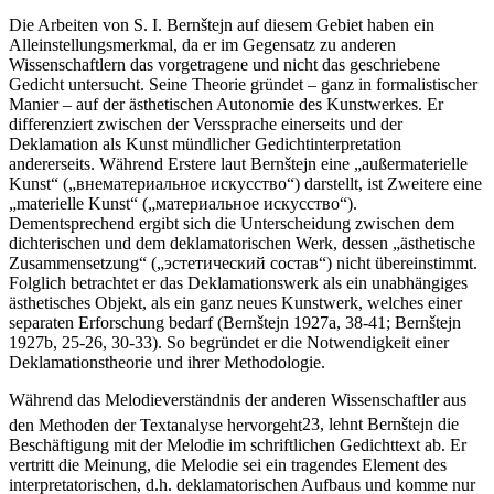
Die Arbeiten von S. I. Bernštejn auf diesem Gebiet haben ein
Alleinstellungsmerkmal, da er im Gegensatz zu anderen
Wissenschaftlern das vorgetragene und nicht das geschriebene
Gedicht untersucht. Seine Theorie gründet – ganz in formalistischer
Manier – auf der ästhetischen Autonomie des Kunstwerkes. Er
differenziert zwischen der Verssprache einerseits und der
Deklamation als Kunst mündlicher Gedichtinterpretation
andererseits. Während Erstere laut Bernštejn eine „außermaterielle
Kunst“ („внематериальное искусство“) darstellt, ist Zweitere eine
„materielle Kunst“ („материальное искусство“).
Dementsprechend ergibt sich die Unterscheidung zwischen dem
dichterischen und dem deklamatorischen Werk, dessen „ästhetische
Zusammensetzung“ („эстетический состав“) nicht übereinstimmt.
Folglich betrachtet er das Deklamationswerk als ein unabhängiges
ästhetisches Objekt, als ein ganz neues Kunstwerk, welches einer
separaten Erforschung bedarf (Bernštejn 1927а, 38-41; Bernštejn
1927b, 25-26, 30-33). So begründet er die Notwendigkeit einer
Deklamationstheorie und ihrer Methodologie.
Während das Melodieverständnis der anderen Wissenschaftler aus
den Methoden der Textanalyse hervorgeht
23
, lehnt Bernštejn die
Beschäftigung mit der Melodie im schriftlichen Gedichttext ab. Er
vertritt die Meinung, die Melodie sei ein tragendes Element des
interpretatorischen, d.h. deklamatorischen Aufbaus und komme nur