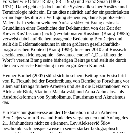
Forscher wie Ottmar Rutz (1881-1952) und Franz Saran (1866-
1931). Dabei geht er jedoch auf die Systematik seiner Ansätze und
Terminologie nicht ein. Er tut dies natürlich auf der eingeschränkten
Grundlage des ihm zur Verfügung stehenden, damals publizierten
Materials. In seinem weiteren Aufsatz skizziert Brang erstmals
Grundlinien einer Geschichte der Deklamation von der Zeit der
Kiever Rus’ bis zum (nach-)revolutionären Russland (Brang 1988b),
verweist dabei auf die herausragende Bedeutung Bernštejns und
stellt die Deklamationskunst in einen größeren gesellschaftlich-
pragmatischen Kontext (Brang 1999). In seiner 2010 auf Russisch
erschienenen Monographie „Звучащее слово“ („Das klingende
Wort“) vereint Brang seine bisherigen Beiträge und stellt sie durch
die neu verfasste Einleitung in einen größeren Kontext.
Henner Barthel (2005) stützt sich in seinem Beitrag zur Festschrift
von R. Fieguth bei der Beschreibung von Bernštejns Forschung vor
allem auf Brangs frühere Arbeiten und stellt die Deklamationen von
Aleksandr Blok, Vladimir Majakovskij und Anna Achmatova als
Ausdrucksformen von Symbolismus, Futurismus und Akmeismus
dar.
Ein Forschungsinteresse an der Deklamation und an Arbeiten
Bernštejns war in Russland Ende des vergangenen und Anfang des
21. Jahrhunderts nicht zu erkennen. Lev Alekseevič Šilov
beschränkt sich beispielsweise in seiner stärker faktographisch