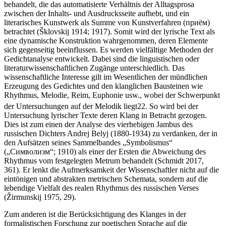
behandelt, die das automatisierte Verhältnis der Alltagsprosa
zwischen der Inhalts- und Ausdrucksseite aufhebt, und ein
literarisches Kunstwerk als Summe von Kunstverfahren (приём)
betrachtet (Šklovskij 1914; 1917). Somit wird der lyrische Text als
eine dynamische Konstruktion wahrgenommen, deren Elemente
sich gegenseitig beeinflussen. Es werden vielfältige Methoden der
Gedichtanalyse entwickelt. Dabei sind die linguistischen oder
literaturwissenschaftlichen Zugänge unterschiedlich. Das
wissenschaftliche Interesse gilt im Wesentlichen der mündlichen
Erzeugung des Gedichtes und den klanglichen Bausteinen wie
Rhythmus, Melodie, Reim, Euphonie usw., wobei der Schwerpunkt
der Untersuchungen auf der Melodik liegt
22
. So wird bei der
Untersuchung lyrischer Texte deren Klang in Betracht gezogen.
Dies ist zum einen der Analyse des vierhebigen Jambus des
russischen Dichters Andrej Belyj (1880-1934) zu verdanken, der in
den Aufsätzen seines Sammelbandes „Symbolismus“
(„Символизм“; 1910) als einer der Ersten die Abweichung des
Rhythmus vom festgelegten Metrum behandelt (Schmidt 2017,
361). Er lenkt die Aufmerksamkeit der Wissenschaftler nicht auf die
eintönigen und abstrakten metrischen Schemata, sondern auf die
lebendige Vielfalt des realen Rhythmus des russischen Verses
(Žirmunskij 1975, 29).
Zum anderen ist die Berücksichtigung des Klanges in der
formalistischen Forschung zur poetischen Sprache auf die