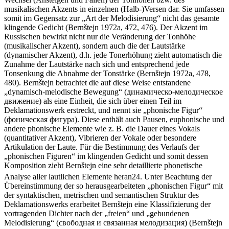
musikalischen Akzents in einzelnen (Halb-)Versen dar. Sie umfassen
somit im Gegensatz zur „Art der Melodisierung“ nicht das gesamte
klingende Gedicht (Bernštejn 1972a, 472, 476). Der Akzent im
Russischen bewirkt nicht nur die Veränderung der Tonhöhe
(musikalischer Akzent), sondern auch die der Lautstärke
(dynamischer Akzent), d.h. jede Tonerhöhung zieht automatisch die
Zunahme der Lautstärke nach sich und entsprechend jede
Tonsenkung die Abnahme der Tonstärke (Bernštejn 1972a, 478,
480). Bernštejn betrachtet die auf diese Weise entstandene
„dynamisch-melodische Bewegung“ (динамическо-мелодическое
движение) als eine Einheit, die sich über einen Teil im
Deklamationswerk erstreckt, und nennt sie „phonische Figur“
(фоническая фигура). Diese enthält auch Pausen, euphonische und
andere phonische Elemente wie z. B. die Dauer eines Vokals
(quantitativer Akzent), Vibrieren der Vokale oder besondere
Artikulation der Laute. Für die Bestimmung des Verlaufs der
„phonischen Figuren“ im klingenden Gedicht und somit dessen
Komposition zieht Bernštejn eine sehr detaillierte phonetische
Analyse aller lautlichen Elemente heran
24
. Unter Beachtung der
Übereinstimmung der so herausgearbeiteten „phonischen Figur“ mit
der syntaktischen, metrischen und semantischen Struktur des
Deklamationswerks erarbeitet Bernštejn eine Klassifizierung der
vortragenden Dichter nach der „freien“ und „gebundenen
Melodisierung“ (свободная и связанная мелодизация) (Bernštejn