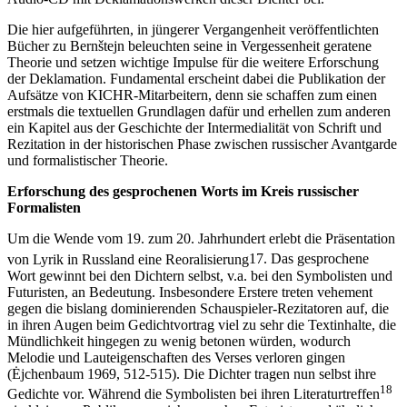
Die hier aufgeführten, in jüngerer Vergangenheit veröffentlichten
Bücher zu Bernštejn beleuchten seine in Vergessenheit geratene
Theorie und setzen wichtige Impulse für die weitere Erforschung
der Deklamation. Fundamental erscheint dabei die Publikation der
Aufsätze von KICHR-Mitarbeitern, denn sie schaffen zum einen
erstmals die textuellen Grundlagen dafür und erhellen zum anderen
ein Kapitel aus der Geschichte der Intermedialität von Schrift und
Rezitation in der historischen Phase zwischen russischer Avantgarde
und formalistischer Theorie.
Erforschung des gesprochenen Worts im Kreis russischer
Formalisten
Um die Wende vom 19. zum 20. Jahrhundert erlebt die Präsentation
von Lyrik in Russland eine Reoralisierung
17
. Das gesprochene
Wort gewinnt bei den Dichtern selbst, v.a. bei den Symbolisten und
Futuristen, an Bedeutung. Insbesondere Erstere treten vehement
gegen die bislang dominierenden Schauspieler-Rezitatoren auf, die
in ihren Augen beim Gedichtvortrag viel zu sehr die Textinhalte, die
Mündlichkeit hingegen zu wenig betonen würden, wodurch
Melodie und Lauteigenschaften des Verses verloren gingen
(Ėjchenbaum 1969, 512-515). Die Dichter tragen nun selbst ihre
18
Gedichte vor. Während die Symbolisten bei ihren Literaturtreffen