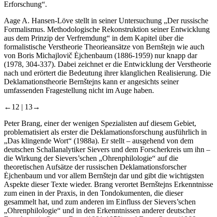
Erforschung“.
Aage A. Hansen-Löve stellt in seiner Untersuchung „Der russische
Formalismus. Methodologische Rekonstruktion seiner Entwicklung
aus dem Prinzip der Verfremdung“ in dem Kapitel über die
formalistische Verstheorie Theorieansätze von Bernštejn wie auch
von Boris Michajlovič Ėjchenbaum (1886-1959) nur knapp dar
(1978, 304-337). Dabei zeichnet er die Entwicklung der Verstheorie
nach und erörtert die Bedeutung ihrer klanglichen Realisierung. Die
Deklamationstheorie Bernštejns kann er angesichts seiner
umfassenden Fragestellung nicht im Auge haben.
←12 |
13→
Peter Brang, einer der wenigen Spezialisten auf diesem Gebiet,
problematisiert als erster die Deklamationsforschung ausführlich in
„Das klingende Wort“ (1988a). Er stellt – ausgehend von dem
deutschen Schallanalytiker Sievers und dem Forscherkreis um ihn –
die Wirkung der Sievers’schen „Ohrenphilologie“ auf die
theoretischen Aufsätze der russischen Deklamationsforscher
Ėjchenbaum und vor allem Bernštejn dar und gibt die wichtigsten
Aspekte dieser Texte wieder. Brang verortet Bernštejns Erkenntnisse
zum einen in der Praxis, in den Tondokumenten, die dieser
gesammelt hat, und zum anderen im Einfluss der Sievers’schen
„Ohrenphilologie“ und in den Erkenntnissen anderer deutscher