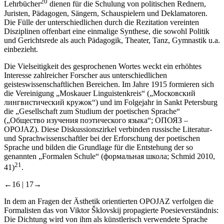
20
Lehrbücher
dienen für die Schulung von politischen Rednern,
Juristen, Pädagogen, Sängern, Schauspielern und Deklamatoren.
Die Fülle der unterschiedlichen durch die Rezitation vereinten
Disziplinen offenbart eine einmalige Synthese, die sowohl Politik
und Gerichtsrede als auch Pädagogik, Theater, Tanz, Gymnastik u.a.
einbezieht.
Die Vielseitigkeit des gesprochenen Wortes weckt ein erhöhtes
Interesse zahlreicher Forscher aus unterschiedlichen
geisteswissenschaftlichen Bereichen. Im Jahre 1915 formieren sich
die Vereinigung „Moskauer Linguistenkreis“ („Московский
лингвистический кружок“) und im Folgejahr in Sankt Petersburg
die „Gesellschaft zum Studium der poetischen Sprache“
(„Общество изучения поэтического языка“; ОПОЯЗ –
OPOJAZ). Diese Diskussionszirkel verbinden russische Literatur-
und Sprachwissenschaftler bei der Erforschung der poetischen
Sprache und bilden die Grundlage für die Entstehung der so
genannten „Formalen Schule“ (формальная школа; Schmid 2010,
21
41)
.
←16 |
17→
In dem an Fragen der Ästhetik orientierten OPOJAZ verfolgen die
Formalisten das von Viktor Šklovskij propagierte Poesieverständnis:
Die Dichtung wird von ihm als künstlerisch verwendete Sprache