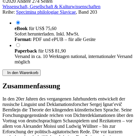
©2020
Andere
274 Seiten
Wissenschaft, Gesellschaft & Kulturwissenschaften
Reihe:
Specimina philologiae Slavicae
, Band 203
eBook
für
US$ 75,60
Sofort herunterladen. Inkl. MwSt.
Format:
PDF und ePUB – für alle Geräte
Paperback
für
US$ 81,90
Versand in ca. 10 Werktagen national, internationaler Versand
möglich
In den Warenkorb
Zusammenfassung
In den 20er Jahren des vergangenen Jahrhunderts entwickelt der
russische Linguist und Deklamationsforscher Sergej Ignat’evič
Bernštejn die Theorie der klingenden künstlerischen Sprache. Seine
Forschungsgegenstände reichen von Dichterdeklamationen über den
Vortrag von deutschsprachigen Schauspielern und Rezitatoren – vor
allem von Alexander Moissi und Ludwig Wüllner – bis zur
Erforschung der politisch-agitatorischen Rede. Die vor kurzem