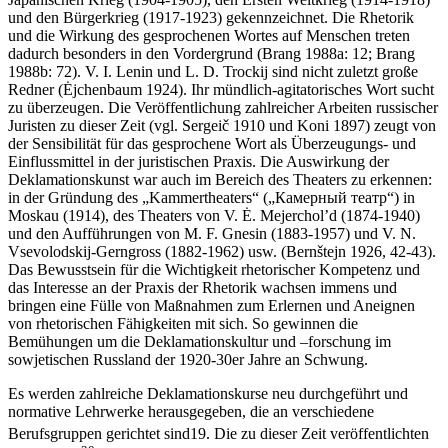
und den Bürgerkrieg (1917-1923) gekennzeichnet. Die Rhetorik
und die Wirkung des gesprochenen Wortes auf Menschen treten
dadurch besonders in den Vordergrund (Brang 1988a: 12; Brang
1988b: 72). V. I. Lenin und L. D. Trockij sind nicht zuletzt große
Redner (Ėjchenbaum 1924). Ihr mündlich-agitatorisches Wort sucht
zu überzeugen. Die Veröffentlichung zahlreicher Arbeiten russischer
Juristen zu dieser Zeit (vgl. Sergeič 1910 und Koni 1897) zeugt von
der Sensibilität für das gesprochene Wort als Überzeugungs- und
Einflussmittel in der juristischen Praxis. Die Auswirkung der
Deklamationskunst war auch im Bereich des Theaters zu erkennen:
in der Gründung des „Kammertheaters“ („Камерный театр“) in
Moskau (1914), des Theaters von V. Ė. Mejerchol’d (1874-1940)
und den Aufführungen von M. F. Gnesin (1883-1957) und V. N.
Vsevolodskij-Gerngross (1882-1962) usw. (Bernštejn 1926, 42-43).
Das Bewusstsein für die Wichtigkeit rhetorischer Kompetenz und
das Interesse an der Praxis der Rhetorik wachsen immens und
bringen eine Fülle von Maßnahmen zum Erlernen und Aneignen
von rhetorischen Fähigkeiten mit sich. So gewinnen die
Bemühungen um die Deklamationskultur und –forschung im
sowjetischen Russland der 1920-30er Jahre an Schwung.
Es werden zahlreiche Deklamationskurse neu durchgeführt und
normative Lehrwerke herausgegeben, die an verschiedene
Berufsgruppen gerichtet sind
19
. Die zu dieser Zeit veröffentlichten