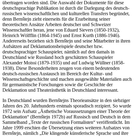
übertragen worden sind. Die Auswahl der Dokumente für diese
deutschsprachige Publikation ist durch die Darlegung des deutsch-
russischen wissenschaftlichen und kulturellen Transfers begründet,
denn Bernštejn zieht einerseits für die Erarbeitung seiner
theoretischen Ansätze Arbeiten deutscher und Schweizer
Wissenschaftler heran, jene von Eduard Sievers (1850-1932),
Heinrich Wölfflin (1864-1945) und Ernst Kurth (1886-1946).
Andererseits beziehen sich Bernštejn und seine Mitarbeiter in ihren
Aufsätzen auf Deklamationsbeispiele deutscher bzw.
deutschsprachiger Schauspieler, nämlich auf den damals in
Deutschland wie Russland hoch geschätzten Schauspieler
Alexander Moissi (1879-1935) und auf Ludwig Wüllner (1858-
1938). Diese Besonderheiten zeugen von einem bedeutenden
deutsch-russischen Austausch im Bereich der Kultur- und
Wissenschaftsgeschichte und machen ausgewählte Materialien auch
für germanistische Forschungen sowie die Geschichte der
Deklamation und Theaterästhetik in Deutschland interessant.
In Deutschland wurden Bernštejns Theorieansätze in den siebziger
Jahren des 20. Jahrhunderts erstmals sporadisch rezipiert. So wurde
1972 sein Aufsatz „Ästhetische Voraussetzungen einer Theorie der
Deklamation“ (Bernštejn 1972b) auf Russisch und Deutsch in dem
Sammelband „Texte der russischen Formalisten“ veröffentlicht. Im
Jahre 1999 erschien die Übersetzung eines weiteren Aufsatzes von
Bernštejn, nämlich „Die klingende künstlerische Sprache und ihre