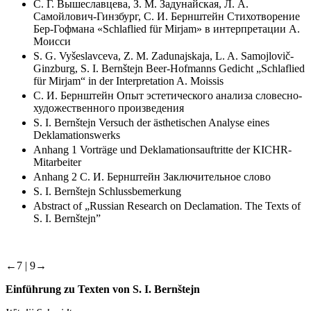
С. Г. Вышеславцева, З. М. Задунайская, Л. А.
Самойлович-Гинзбург, С. И. Бернштейн Стихотворение
Бер-Гофмана «Schlaflied für Mirjam» в интерпретации А.
Моисси
S. G. Vyšeslavceva, Z. M. Zadunajskaja, L. A. Samojlovič-
Ginzburg, S. I. Bernštejn Beer-Hofmanns Gedicht „Schlaflied
für Mirjam“ in der Interpretation A. Moissis
С. И. Бернштейн Опыт эстетического анализа словесно-
художественного произведения
S. I. Bernštejn Versuch der ästhetischen Analyse eines
Deklamationswerks
Anhang 1 Vorträge und Deklamationsauftritte der KICHR-
Mitarbeiter
Anhang 2 С. И. Бернштейн Заключительное слово
S. I. Bernštejn Schlussbemerkung
Abstract of „Russian Research on Declamation. The Texts of
S. I. Bernštejn”
←7 |
9→
Einführung zu Texten von S. I. Bernštejn