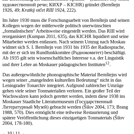
художественной речи; КИХР – KICHR) gründet (Bernštejn
1926, 49;
Kratkij otčet RIII
1924, 222).
Im Jahre 1930 muss die Forschungsarbeit von Bernštejn und seinen
Kollegen wegen der mittlerweile politisch unerwünschten
„formalistischen“ Arbeitsweise eingestellt werden. Das RIII wird
reorganisiert (Kumpan 2011, 635), das KICHR liquidiert und seine
Mitarbeiter werden entlassen. Nach seinem Umzug nach Moskau
widmet sich S. I. Bernštejn von 1931 bis 1935 der Radiosprache,
mit der er sich im Rundfunkkomitee (Радиокомитет) beschäftigt.
Ab 1935 gilt sein wissenschaftliches Interesse v.a. der Linguistik
12
und ihrer Lehre an Moskauer pädagogischen Instituten
.
Das außergewöhnliche phonographische Material Bernštejns wird
wegen seiner „mangelnden kulturellen Bedeutung“ nicht in das
Leningrader Tonarchiv integriert. Aufgrund zahlreicher Umzüge
gehen viele seiner Tonmaterialien verloren. Ein großer Teil der
Wachswalzen kann jedoch gerettet werden, indem diese 1938 ins
Moskauer Staatliche Literaturmuseum (Государственный
Литературный Музей) gebracht werden (Šilov 2004, 173; Brang
1988, 570). Dies ermöglicht eine teilweise Restaurierung und
spätere Veröffentlichung dieses einzigartigen Tonmaterials (Šilov
2004, 178-180).
←10 |
11→