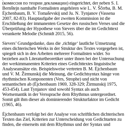
(комиссия по теории декламации) eingerichtet, der neben S. I.
Bernštejn namhafte Formalisten angehören wie L. V. Ščerba, B. M.
Ėjchenbaum, B. V. Tomaševskij und Ju. N. Tynjanov (Vassena
2007, 82-83). Hauptaufgabe der zweiten Kommission ist die
Erschließung der immanenten Gesetze des russischen Verses und die
Überprüfung der Hypothese von Sievers über die im Gedichttext
verankerte Melodie (Schmidt 2015, 56).
Sievers’ Grundgedanke, dass die ‚richtige‘ lautliche Umsetzung
eines dichterischen Werks in der Struktur des Textes vorgegeben ist,
spiegelt sich in den Arbeiten mehrerer Formalisten wider. So
beziehen auch Literaturtheoretiker unter ihnen bei der Untersuchung
der werkimmanenten Kriterien eines Gedichttextes linguistische
Analyseansätze ein. Beispielsweise vertreten B. M. Ėjchenbaum
und V. M. Žirmunskij die Meinung, die Gedichtsyntax hänge von
rhythmischen Komponenten (Vers, Strophe) und nicht von
semantischen ab (Ėjchenbaum 1969, 328-329; Žirmunskij 1975,
453-454). Laut Tynjanov sind sowohl Syntax als auch
Wortsemantik in der Verssprache dem Rhythmus untergeordnet.
Somit gilt ihm dieser als dominierender Strukturfaktor im Gedicht
(1965, 46).
Ėjchenbaum verfolgt bei der Analyse von schriftlichen dichterischen
Texten das Ziel, Kriterien zur Unterscheidung von Gedichtarten zu
finden, die einerseits mit dem Rhythmus und der Syntax und