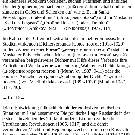
ein kleineres Publikum vorziehen, suchen Futuristen und ähnliche
Dichtergruppierungen nach einer größeren Zuhörerschaft und treten
zunächst in Cafés und Schenken auf, wie z. B. im Sankt
Petersburger „Straßenhund“ („Бродячая собака“) und im Moskauer
„Stall des Pegasus“ („Стойло Пегаса“) oder „Domino“
(„Домино“) (Aničkov 1923, 112; Nikol’skaja 1972, 114).
Im Rahmen der Öffentlichkeitsarbeit des in mehreren russischen
Städten wirkenden Dichterverbands (Союз поэтов; 1918-1929)
finden „Abende neuer Poesie“ („вечера новой поэзии“) statt. Im
Moskauer Polytechnischen Museum (Политехнический музей)
veranstalten beispielsweise Dichter mit Hilfe dieses Verbands ihre
Auftritte und Wettbewerbe wie jene zur „Wahl eines Dichterkönigs“
(„избрание короля поэтов“) (Murav’ev 1987, 9-11) oder die
enormes Aufsehen erregende „Säuberung der Dichter“ („чистка
поэтов“) von Vladimir Majakovskij (1893-1930) (Mindlin 1987,
335-346).
←15 |
16→
Diese Entwicklung fällt zeitlich mit der explosiven politischen
Situation im Land zusammen: Die politische Lage Russlands in den
ersten Jahrzehnten des 20. Jahrhunderts ist durch zahlreiche
Unruhen und Revolutionen (1905, 1917) und die damit
verbundenen Macht- und Regierungswechsel, durch den Russisch-
Japanischen Krieg (1904-1905), den Ersten Weltkrieg (1914-1918)