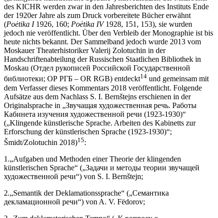
des KICHR werden zwar in den Jahresberichten des Instituts Ende
der 1920er Jahre als zum Druck vorbereitete Bücher erwähnt
(
Poėtika I
1926, 160;
Poėtika IV
1928, 151, 153), sie wurden
jedoch nie veröffentlicht. Über den Verbleib der Monographie ist bis
heute nichts bekannt. Der Sammelband jedoch wurde 2013 vom
Moskauer Theaterhistoriker Valerij Zolotuchin in der
Handschriftenabteilung der Russischen Staatlichen Bibliothek in
Moskau (Отдел рукописей Российской Государственной
14
библиотеки; ОР РГБ – OR RGB) entdeckt
und gemeinsam mit
dem Verfasser dieses Kommentars 2018 veröffentlicht. Folgende
Aufsätze aus dem Nachlass S. I. Bernštejns erschienen in der
Originalsprache in „Звучащая художественная речь. Работы
Кабинета изучения художественной речи (1923-1930)“
(„Klingende künstlerische Sprache. Arbeiten des Kabinetts zur
Erforschung der künstlerischen Sprache (1923-1930)“;
15
Šmidt/Zolotuchin 2018)
:
1.
„Aufgaben und Methoden einer Theorie der klingenden
künstlerischen Sprache“ („Задачи и методы теории звучащей
художественной речи“) von S. I. Bernštejn;
2.
„Semantik der Deklamationssprache“ („Семантика
декламационной речи“) von A. V. Fёdorov;