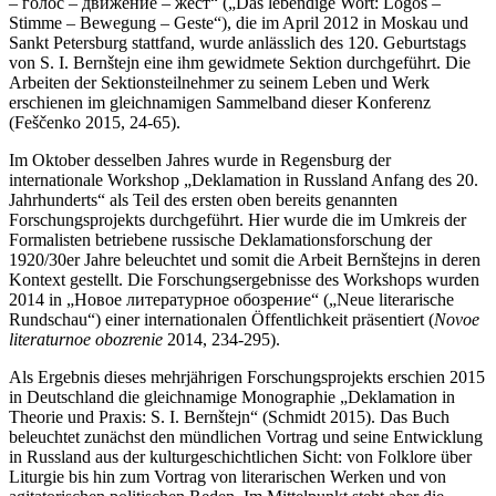
– голос – движение – жест“ („Das lebendige Wort: Logos –
Stimme – Bewegung – Geste“), die im April 2012 in Moskau und
Sankt Petersburg stattfand, wurde anlässlich des 120. Geburtstags
von S. I. Bernštejn eine ihm gewidmete Sektion durchgeführt. Die
Arbeiten der Sektionsteilnehmer zu seinem Leben und Werk
erschienen im gleichnamigen Sammelband dieser Konferenz
(Feščenko 2015, 24-65).
Im Oktober desselben Jahres wurde in Regensburg der
internationale Workshop „Deklamation in Russland Anfang des 20.
Jahrhunderts“ als Teil des ersten oben bereits genannten
Forschungsprojekts durchgeführt. Hier wurde die im Umkreis der
Formalisten betriebene russische Deklamationsforschung der
1920/30er Jahre beleuchtet und somit die Arbeit Bernštejns in deren
Kontext gestellt. Die Forschungsergebnisse des Workshops wurden
2014 in „Новое литературное обозрение“ („Neue literarische
Rundschau“) einer internationalen Öffentlichkeit präsentiert (
Novoe
literaturnoe obozrenie
2014, 234-295).
Als Ergebnis dieses mehrjährigen Forschungsprojekts erschien 2015
in Deutschland die gleichnamige Monographie „Deklamation in
Theorie und Praxis: S. I. Bernštejn“ (Schmidt 2015). Das Buch
beleuchtet zunächst den mündlichen Vortrag und seine Entwicklung
in Russland aus der kulturgeschichtlichen Sicht: von Folklore über
Liturgie bis hin zum Vortrag von literarischen Werken und von