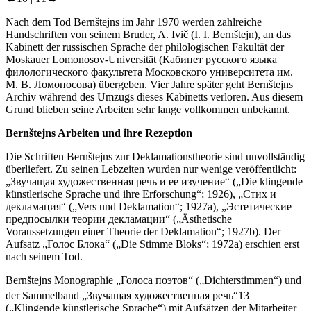
Nach dem Tod Bernštejns im Jahr 1970 werden zahlreiche
Handschriften von seinem Bruder, A. Ivič (I. I. Bernštejn), an das
Kabinett der russischen Sprache der philologischen Fakultät der
Moskauer Lomonosov-Universität (Кабинет русского языка
филологического факультета Московского университета им.
М. В. Ломоносова) übergeben. Vier Jahre später geht Bernštejns
Archiv während des Umzugs dieses Kabinetts verloren. Aus diesem
Grund blieben seine Arbeiten sehr lange vollkommen unbekannt.
Bernštejns Arbeiten und ihre Rezeption
Die Schriften Bernštejns zur Deklamationstheorie sind unvollständig
überliefert. Zu seinen Lebzeiten wurden nur wenige veröffentlicht:
„Звучащая художественная речь и ее изучение“ („Die klingende
künstlerische Sprache und ihre Erforschung“; 1926), „Стих и
декламация“ („Vers und Deklamation“; 1927a), „Эстетические
предпосылки теории декламации“ („Ästhetische
Voraussetzungen einer Theorie der Deklamation“; 1927b). Der
Aufsatz „Голос Блока“ („Die Stimme Bloks“; 1972a) erschien erst
nach seinem Tod.
Bernštejns Monographie „Голоса поэтов“ („Dichterstimmen“) und
der Sammelband „Звучащая художественная речь“
13
(„Klingende künstlerische Sprache“) mit Aufsätzen der Mitarbeiter