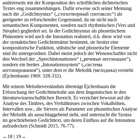
andererseits mit der Komposition des schriftlichen dichterischen
Textes eng zusammenhängen. Dafür erweise sich seiner Meinung
nach die „Gedichtsyntax“ („стихотворный синтаксис“) als
geeigneter zu erforschender Gegenstand, da sie nicht nach
semantischen Komponenten, sondern nach rhythmischen (Vers und
Strophe) gegliedert sei. In der Gedichtsyntax als phonetischem
Phänomen wird auch die Intonation realisiert, d.h. diese wird von
der syntaktischen Gedichtstruktur bestimmt, sie besitzt eine
kompositorische Funktion, stilistische und phonetische Elemente
sind ihr untergeordnet. Dabei meint jedoch der Wissenschaftler nicht
den Wechsel der „Sprechintonationen“ („речевые интонации“),
sondern ein breites „Intonationssystem“ („система
интонирования“), unter dem er die Melodik (мелодика) versteht
(Ėjchenbaum 1969: 328-332).
Mit seinem Melodieverständnis überträgt Ėjchenbaum die
Erforschung der Gedichtmelodie aus dem linguistischen in den
literaturwissenschaftlichen Bereich. Er verzichtet bewusst auf die
Analyse des Timbres, des Verhältnisses zwischen Vokalhöhen,
Intervallen usw., die Sievers als Parameter zur phonetischen Analyse
der Melodik als ausschlaggebend sieht, und untersucht die Syntax
im geschriebenen Gedichttext, um deren Einfluss auf die Intonation
aufzudecken (Schmidt 2015, 76-77).
←18 |
19→