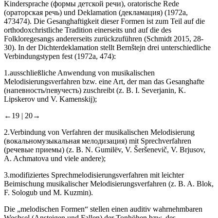
Kindersprache (формы детской речи), oratorische Rede
(ораторская речь) und Deklamation (декламация) (1972a,
473474). Die Gesanghaftigkeit dieser Formen ist zum Teil auf die
orthodoxchristliche Tradition einerseits und auf die des
Folkloregesangs andererseits zurückzuführen (Schmidt 2015, 28-
30). In der Dichterdeklamation stellt Bernštejn drei unterschiedliche
Verbindungstypen fest (1972a, 474):
1.
ausschließliche Anwendung von musikalischen
Melodisierungsverfahren bzw. eine Art, der man das Gesanghafte
(напевность/певучесть) zuschreibt (z. B. I. Severjanin, K.
Lipskerov und V. Kamenskij);
←19 |
20→
2.
Verbindung von Verfahren der musikalischen Melodisierung
(вокальномузыкальная мелодизация) mit Sprechverfahren
(речевые приемы) (z. B. N. Gumilёv, V. Šeršenevič, V. Brjusov,
A. Achmatova und viele andere);
3.
modifiziertes Sprechmelodisierungsverfahren mit leichter
Beimischung musikalischer Melodisierungsverfahren (z. B. A. Blok,
F. Sologub und M. Kuzmin).
Die „melodischen Formen“ stellen einen auditiv wahrnehmbaren
Wechsel (Ansteigen und Fallen) der Tonhöhen bzw. des