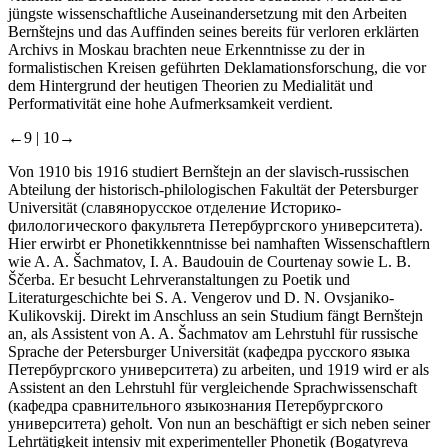
jüngste wissenschaftliche Auseinandersetzung mit den Arbeiten
Bernštejns und das Auffinden seines bereits für verloren erklärten
Archivs in Moskau brachten neue Erkenntnisse zu der in
formalistischen Kreisen geführten Deklamationsforschung, die vor
dem Hintergrund der heutigen Theorien zu Medialität und
Performativität eine hohe Aufmerksamkeit verdient.
←9 |
10→
Von 1910 bis 1916 studiert Bernštejn an der slavisch-russischen
Abteilung der historisch-philologischen Fakultät der Petersburger
Universität (славянорусское отделение Историко-
филологического факультета Петербургского университета).
Hier erwirbt er Phonetikkenntnisse bei namhaften Wissenschaftlern
wie A. A. Šachmatov, I. A. Baudouin de Courtenay sowie L. B.
Ščerba. Er besucht Lehrveranstaltungen zu Poetik und
Literaturgeschichte bei S. A. Vengerov und D. N. Ovsjaniko-
Kulikovskij. Direkt im Anschluss an sein Studium fängt Bernštejn
an, als Assistent von A. A. Šachmatov am Lehrstuhl für russische
Sprache der Petersburger Universität (кафедра русского языка
Петербургского университета) zu arbeiten, und 1919 wird er als
Assistent an den Lehrstuhl für vergleichende Sprachwissenschaft
(кафедра сравнительного языкознания Петербургского
университета) geholt. Von nun an beschäftigt er sich neben seiner
Lehrtätigkeit intensiv mit experimenteller Phonetik (Bogatyreva