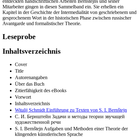
entdeckten handschriftlichen Arbeiten Bernštejns und seiner
Mitarbeiter gingen in diesen Sammelband ein. Sie erhellen ein
Kapitel in der Geschichte der Intermedialität von geschriebenem und
gesprochenem Wort in der historischen Phase zwischen russischer
Avantgarde und formalistischer Theorie.
Leseprobe
Inhaltsverzeichnis
Cover
Title
Autorenangaben
Über das Buch
Zitierfähigkeit des eBooks
Vorwort
Inhaltsverzeichnis
Witalij Schmidt Einführung zu Texten von S. I. Bernštejn
С. И. Бернштейн Задачи и методы теории звучащей
художественной речи
S. I. Bernštejn Aufgaben und Methoden einer Theorie der
klingenden künstlerischen Sprache