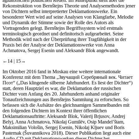
agitatorischen politischen Reden. Im Mittelpunkt steht aber die
Rekonstruktion von Bernštejns Theorie und Analysemеthoden jener
von Dichtern selbst interpretierter Deklamationswerke. Ein
besonderer Wert wird auf seine Analysen von Klangfarbe, Melodie
und Dynamik der Stimme sowie der Rolle des Autors als
Vortragenden gelegt. Bernštejns Begriffssystem wird erstmals
terminologisch geordnet und definitorisch aufgearbeitet. Seine
Methodik wird nach der Überprüfung ihrer Tragfähigkeit in der
Praxis bei der Analyse der Deklamationswerke von Anna
Achmatova, Sergej Esenin und Aleksandr Blok angewandt.
←14 |
15→
Im Oktober 2016 fand in Moskau eine weitere internationale
Konferenz mit dem Thema „Звучащий Серебряный век. Читает
Поэт“ („Das klingende silberne Jahrhundert. Es liest der Dichter“)
statt, deren Hauptziel es war, die Deklamation der russischen
Dichter vom Anfang des 20. Jahrhunderts anhand originaler
Tonaufzeichnungen aus Bernštejns Sammlung zu erforschen. So
befassen sich die Aufsätze des gleichnamigen Sammelbandes mit
den folgenden Dichtern im Kontext ihrer öffentlichen
Deklamationsauftritte: Aleksandr Blok, Valerij Brjusov, Andrej
Belyj, Anna Achmatova, Nikolaj Gumilёv, Osip Mandel’štam,
Maksimilian Vološin, Sergej Esenin, Nikolaj Kljuev und Boris
Pasternak (Šuvannikova 2018). Dieser Publikation liegt auch eine
Audio-CD mit Deklamationswerken dieser Dichter bei.