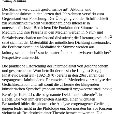
Witalij Schmidt
Die Stimme wird durch ‚performance art‘, Aktions- und
Installationskünste in den letzten drei Jahrzehnten verstärkt zum
Gegenstand von Forschung. Der Übergang von der Schriftlichkeit
zur Mündlichkeit weckt wissenschaftliches Interesse in
unterschiedlichsten Bereichen: Die Funktion der Stimme als
Medium und ihre Präsenz in den Medien werden in Natur- und
1
2
Sozialwissenschaften umfassend diskutiert
; die Literaturgeschichte
setzt sich mit der Materialität der mündlichen Dichtung auseinander;
die Performativität und Medialität der Stimme werden aus
3
4
5
kulturgeschichtlicher
sowie theater-
und kulturwissenschaftlicher
Perspektive untersucht.
Die praktische Erforschung der Intermedialität von geschriebenem
und gesprochenem Wort betreibt der russische Linguist Sergej
Ignat’evič Bernštejn (1892-1970) bereits in den 20er Jahren des
vergangenen Jahrhunderts. Er entwickelt Methoden zur Analyse der
Gedichtrezitation und ruft somit die „Theorie der klingenden
künstlerischen Sprache“ (теория звучащей художественной речи;
6
Bernštejn 1926, 41), die so genannte Deklamationstheorie
, ins
Leben. Die von ihm erarbeiteten Ansätze, einen wichtigen
Bestandteil bildet die phonetische Analyse vorgetragener Gedichte,
gingen leider nicht in die Philologie ein. Sie mussten bis vor Kurzem
vielmehr als Bruchstücke einer Theorie betrachtet werden. Die