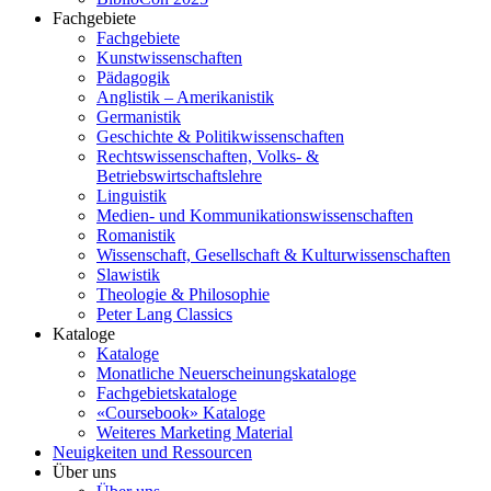
Fachgebiete
Fachgebiete
Kunstwissenschaften
Pädagogik
Anglistik – Amerikanistik
Germanistik
Geschichte & Politikwissenschaften
Rechtswissenschaften, Volks- &
Betriebswirtschaftslehre
Linguistik
Medien- und Kommunikationswissenschaften
Romanistik
Wissenschaft, Gesellschaft & Kulturwissenschaften
Slawistik
Theologie & Philosophie
Peter Lang Classics
Kataloge
Kataloge
Monatliche Neuerscheinungskataloge
Fachgebietskataloge
«Coursebook» Kataloge
Weiteres Marketing Material
Neuigkeiten und Ressourcen
Über uns