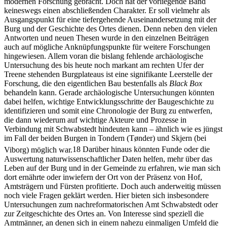
modernen Forschung gebracht. Doch hat der vorliegende Band
keineswegs einen abschließenden Charakter. Er soll vielmehr als
Ausgangspunkt für eine tiefergehende Auseinandersetzung mit der
Burg und der Geschichte des Ortes dienen. Denn neben den vielen
Antworten und neuen Thesen wurde in den einzelnen Beiträgen
auch auf mögliche Anknüpfungspunkte für weitere Forschungen
hingewiesen. Allem voran die bislang fehlende archäologische
Untersuchung des bis heute noch markant am rechten Ufer der
Treene stehenden Burgplateaus ist eine signifikante Leerstelle der
Forschung, die den eigentlichen Bau bestenfalls als
Black Box
behandeln kann. Gerade archäologische Untersuchungen könnten
dabei helfen, wichtige Entwicklungsschritte der Baugeschichte zu
identifizieren und somit eine Chronologie der Burg zu entwerfen,
die dann wiederum auf wichtige Akteure und Prozesse in
Verbindung mit Schwabstedt hindeuten kann – ähnlich wie es jüngst
im Fall der beiden Burgen in Tondern (Tønder) und Skjern (bei
Viborg) möglich war.
18
Darüber hinaus könnten Funde oder die
Auswertung naturwissenschaftlicher Daten helfen, mehr über das
Leben auf der Burg und in der Gemeinde zu erfahren, wie man sich
dort ernährte oder inwiefern der Ort von der Präsenz von Hof,
Amtsträgern und Fürsten profitierte. Doch auch anderweitig müssen
noch viele Fragen geklärt werden. Hier bieten sich insbesondere
Untersuchungen zum nachreformatorischen Amt Schwabstedt oder
zur Zeitgeschichte des Ortes an. Von Interesse sind speziell die
Amtmänner, an denen sich in einem nahezu einmaligen Umfeld die