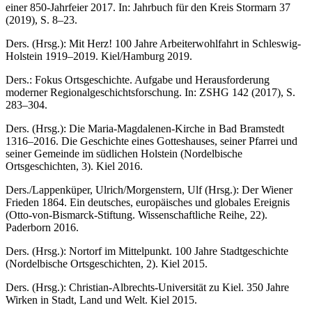
einer 850-Jahrfeier 2017. In: Jahrbuch für den Kreis Stormarn 37
(2019), S. 8–23.
Ders. (Hrsg.): Mit Herz! 100 Jahre Arbeiterwohlfahrt in Schleswig-
Holstein 1919–2019. Kiel/Hamburg 2019.
Ders.: Fokus Ortsgeschichte. Aufgabe und Herausforderung
moderner Regionalgeschichtsforschung. In: ZSHG 142 (2017), S.
283–304.
Ders. (Hrsg.): Die Maria-Magdalenen-Kirche in Bad Bramstedt
1316–2016. Die Geschichte eines Gotteshauses, seiner Pfarrei und
seiner Gemeinde im südlichen Holstein (Nordelbische
Ortsgeschichten, 3). Kiel 2016.
Ders./Lappenküper, Ulrich/Morgenstern, Ulf (Hrsg.): Der Wiener
Frieden 1864. Ein deutsches, europäisches und globales Ereignis
(Otto-von-Bismarck-Stiftung. Wissenschaftliche Reihe, 22).
Paderborn 2016.
Ders. (Hrsg.): Nortorf im Mittelpunkt. 100 Jahre Stadtgeschichte
(Nordelbische Ortsgeschichten, 2). Kiel 2015.
Ders. (Hrsg.): Christian-Albrechts-Universität zu Kiel. 350 Jahre
Wirken in Stadt, Land und Welt. Kiel 2015.