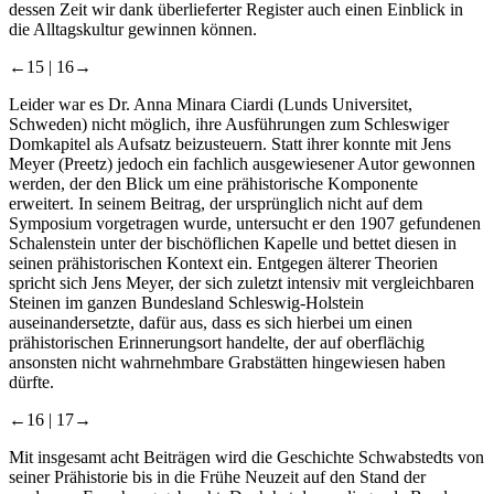
dessen Zeit wir dank überlieferter Register auch einen Einblick in
die Alltagskultur gewinnen können.
←15 |
16→
Leider war es Dr. Anna Minara Ciardi (Lunds Universitet,
Schweden) nicht möglich, ihre Ausführungen zum Schleswiger
Domkapitel als Aufsatz beizusteuern. Statt ihrer konnte mit Jens
Meyer (Preetz) jedoch ein fachlich ausgewiesener Autor gewonnen
werden, der den Blick um eine prähistorische Komponente
erweitert. In seinem Beitrag, der ursprünglich nicht auf dem
Symposium vorgetragen wurde, untersucht er den 1907 gefundenen
Schalenstein unter der bischöflichen Kapelle und bettet diesen in
seinen prähistorischen Kontext ein. Entgegen älterer Theorien
spricht sich Jens Meyer, der sich zuletzt intensiv mit vergleichbaren
Steinen im ganzen Bundesland Schleswig-Holstein
auseinandersetzte, dafür aus, dass es sich hierbei um einen
prähistorischen Erinnerungsort handelte, der auf oberflächig
ansonsten nicht wahrnehmbare Grabstätten hingewiesen haben
dürfte.
←16 |
17→
Mit insgesamt acht Beiträgen wird die Geschichte Schwabstedts von
seiner Prähistorie bis in die Frühe Neuzeit auf den Stand der