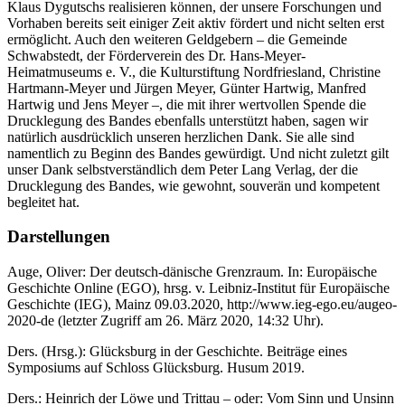
Klaus Dygutschs realisieren können, der unsere Forschungen und
Vorhaben bereits seit einiger Zeit aktiv fördert und nicht selten erst
ermöglicht. Auch den weiteren Geldgebern – die Gemeinde
Schwabstedt, der Förderverein des Dr. Hans-Meyer-
Heimatmuseums e. V., die Kulturstiftung Nordfriesland, Christine
Hartmann-Meyer und Jürgen Meyer, Günter Hartwig, Manfred
Hartwig und Jens Meyer –, die mit ihrer wertvollen Spende die
Drucklegung des Bandes ebenfalls unterstützt haben, sagen wir
natürlich ausdrücklich unseren herzlichen Dank. Sie alle sind
namentlich zu Beginn des Bandes gewürdigt. Und nicht zuletzt gilt
unser Dank selbstverständlich dem Peter Lang Verlag, der die
Drucklegung des Bandes, wie gewohnt, souverän und kompetent
begleitet hat.
Darstellungen
Auge, Oliver: Der deutsch-dänische Grenzraum. In: Europäische
Geschichte Online (EGO), hrsg. v. Leibniz-Institut für Europäische
Geschichte (IEG), Mainz 09.03.2020,
http://www.ieg-ego.eu/augeo-
2020-de
(letzter Zugriff am 26. März 2020, 14:32 Uhr).
Ders. (Hrsg.): Glücksburg in der Geschichte. Beiträge eines
Symposiums auf Schloss Glücksburg. Husum 2019.
Ders.: Heinrich der Löwe und Trittau – oder: Vom Sinn und Unsinn