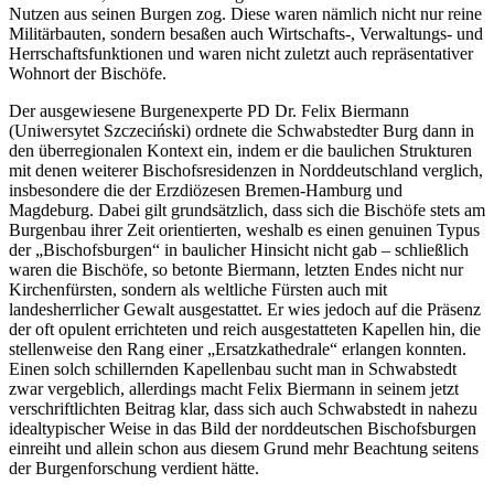
Nutzen aus seinen Burgen zog. Diese waren nämlich nicht nur reine
Militärbauten, sondern besaßen auch Wirtschafts-, Verwaltungs- und
Herrschaftsfunktionen und waren nicht zuletzt auch repräsentativer
Wohnort der Bischöfe.
Der ausgewiesene Burgenexperte PD Dr. Felix Biermann
(Uniwersytet Szczeciński) ordnete die Schwabstedter Burg dann in
den überregionalen Kontext ein, indem er die baulichen Strukturen
mit denen weiterer Bischofsresidenzen in Norddeutschland verglich,
insbesondere die der Erzdiözesen Bremen-Hamburg und
Magdeburg. Dabei gilt grundsätzlich, dass sich die Bischöfe stets am
Burgenbau ihrer Zeit orientierten, weshalb es einen genuinen Typus
der „Bischofsburgen“ in baulicher Hinsicht nicht gab – schließlich
waren die Bischöfe, so betonte Biermann, letzten Endes nicht nur
Kirchenfürsten, sondern als weltliche Fürsten auch mit
landesherrlicher Gewalt ausgestattet. Er wies jedoch auf die Präsenz
der oft opulent errichteten und reich ausgestatteten Kapellen hin, die
stellenweise den Rang einer „Ersatzkathedrale“ erlangen konnten.
Einen solch schillernden Kapellenbau sucht man in Schwabstedt
zwar vergeblich, allerdings macht Felix Biermann in seinem jetzt
verschriftlichten Beitrag klar, dass sich auch Schwabstedt in nahezu
idealtypischer Weise in das Bild der norddeutschen Bischofsburgen
einreiht und allein schon aus diesem Grund mehr Beachtung seitens
der Burgenforschung verdient hätte.