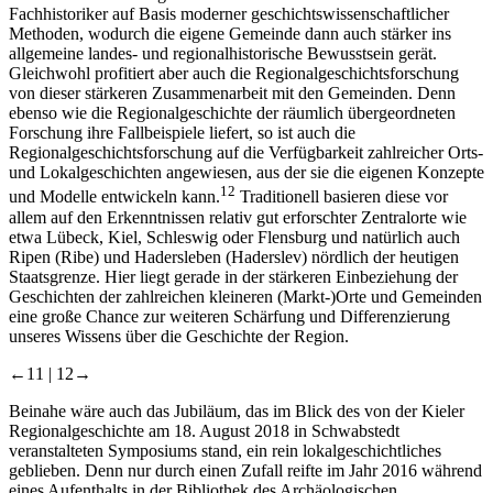
Fachhistoriker auf Basis moderner geschichtswissenschaftlicher
Methoden, wodurch die eigene Gemeinde dann auch stärker ins
allgemeine landes- und regionalhistorische Bewusstsein gerät.
Gleichwohl profitiert aber auch die Regionalgeschichtsforschung
von dieser stärkeren Zusammenarbeit mit den Gemeinden. Denn
ebenso wie die Regionalgeschichte der räumlich übergeordneten
Forschung ihre Fallbeispiele liefert, so ist auch die
Regionalgeschichtsforschung auf die Verfügbarkeit zahlreicher Orts-
und Lokalgeschichten angewiesen, aus der sie die eigenen Konzepte
12
und Modelle entwickeln kann.
Traditionell basieren diese vor
allem auf den Erkenntnissen relativ gut erforschter Zentralorte wie
etwa Lübeck, Kiel, Schleswig oder Flensburg und natürlich auch
Ripen (Ribe) und Hadersleben (Haderslev) nördlich der heutigen
Staatsgrenze. Hier liegt gerade in der stärkeren Einbeziehung der
Geschichten der zahlreichen kleineren (Markt-)Orte und Gemeinden
eine große Chance zur weiteren Schärfung und Differenzierung
unseres Wissens über die Geschichte der Region.
←11 |
12→
Beinahe wäre auch das Jubiläum, das im Blick des von der Kieler
Regionalgeschichte am 18. August 2018 in Schwabstedt
veranstalteten Symposiums stand, ein rein lokalgeschichtliches
geblieben. Denn nur durch einen Zufall reifte im Jahr 2016 während
eines Aufenthalts in der Bibliothek des Archäologischen