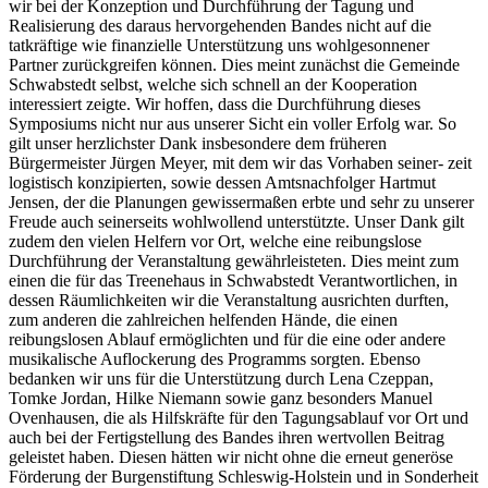
wir bei der Konzeption und Durchführung der Tagung und
Realisierung des daraus hervorgehenden Bandes nicht auf die
tatkräftige wie finanzielle Unterstützung uns wohlgesonnener
Partner zurückgreifen können. Dies meint zunächst die Gemeinde
Schwabstedt selbst, welche sich schnell an der Kooperation
interessiert zeigte. Wir hoffen, dass die Durchführung dieses
Symposiums nicht nur aus unserer Sicht ein voller Erfolg war. So
gilt unser herzlichster Dank insbesondere dem früheren
Bürgermeister Jürgen Meyer, mit dem wir das Vorhaben seiner- zeit
logistisch konzipierten, sowie dessen Amtsnachfolger Hartmut
Jensen, der die Planungen gewissermaßen erbte und sehr zu unserer
Freude auch seinerseits wohlwollend unterstützte. Unser Dank gilt
zudem den vielen Helfern vor Ort, welche eine reibungslose
Durchführung der Veranstaltung gewährleisteten. Dies meint zum
einen die für das Treenehaus in Schwabstedt Verantwortlichen, in
dessen Räumlichkeiten wir die Veranstaltung ausrichten durften,
zum anderen die zahlreichen helfenden Hände, die einen
reibungslosen Ablauf ermöglichten und für die eine oder andere
musikalische Auflockerung des Programms sorgten. Ebenso
bedanken wir uns für die Unterstützung durch Lena Czeppan,
Tomke Jordan, Hilke Niemann sowie ganz besonders Manuel
Ovenhausen, die als Hilfskräfte für den Tagungsablauf vor Ort und
auch bei der Fertigstellung des Bandes ihren wertvollen Beitrag
geleistet haben. Diesen hätten wir nicht ohne die erneut generöse
Förderung der Burgenstiftung Schleswig-Holstein und in Sonderheit