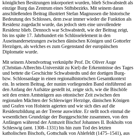
königlichen Besitzungen inkorporiert wurden, blieb Schwabstedt als
einzige Burg das Zentrum eines Stiftsbezirks. Mit seinem daran
anschließenden Beitrag illustriert Stefan Magnussen die historische
Bedeutung des Schlosses, dem zwar immer wieder die Funktion als
Residenz zugedacht wurde, das jedoch stets eine unvollendete
Residenz blieb. Dennoch war Schwabstedt, wie der Beitrag zeigt,
bis ins späte 17. Jahrhundert ein Schlüsselelement in den
Auseinandersetzungen zwischen dänischen Königen und Gottorfer
Herzögen, als welches es zum Gegenstand der europäischen
Diplomatie wurde.
Mit seinem Abendvortrag verknüpfte Prof. Dr. Oliver Auge
(Christian-Albrechts-Universität zu Kiel) die Erkenntnisse des Tages
und bettete die Geschichte Schwabstedts und der dortigen Burg-
bzw. Schlossanlage in einen regionalhistorischen Gesamtkontext
ein. In seinem Beitrag, der nunim vorliegenden Band einführend an
den Anfang der Aufsätze gestellt ist, zeigte sich, wie die Bischöfe
seit den ersten Amtsträgern aus ottonischer Zeit zwischen den
regionalen Mächten der Schleswiger Herzöge, dänischen Königen
und Grafen von Holstein agierten und wie sich dies auf die
Residenzbildung an der Treene auswirkte. Er stellt noch einmal die
wesentlichen Grundzüge der Burggeschichte zusammen, von den
Anfängen während der Amtszeit Bischof Johannes II. Bokholts von
Schleswig (amt. 1308–1331) bis hin zum Tod des letzten
katholischen Bischofs, Gottschalk von Ahlefeldt (1475–1541), aus