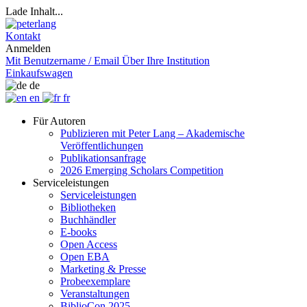
Lade Inhalt...
Kontakt
Anmelden
Mit Benutzername / Email
Über Ihre Institution
Einkaufswagen
de
en
fr
Für Autoren
Publizieren mit Peter Lang – Akademische
Veröffentlichungen
Publikationsanfrage
2026 Emerging Scholars Competition
Serviceleistungen
Serviceleistungen
Bibliotheken
Buchhändler
E-books
Open Access
Open EBA
Marketing & Presse
Probeexemplare
Veranstaltungen
BiblioCon 2025