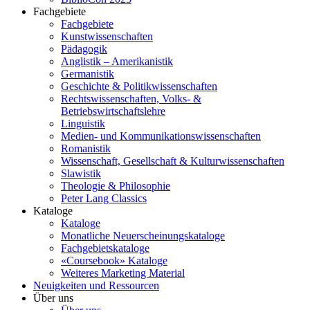
Fachgebiete
Fachgebiete
Kunstwissenschaften
Pädagogik
Anglistik – Amerikanistik
Germanistik
Geschichte & Politikwissenschaften
Rechtswissenschaften, Volks- &
Betriebswirtschaftslehre
Linguistik
Medien- und Kommunikationswissenschaften
Romanistik
Wissenschaft, Gesellschaft & Kulturwissenschaften
Slawistik
Theologie & Philosophie
Peter Lang Classics
Kataloge
Kataloge
Monatliche Neuerscheinungskataloge
Fachgebietskataloge
«Coursebook» Kataloge
Weiteres Marketing Material
Neuigkeiten und Ressourcen
Über uns