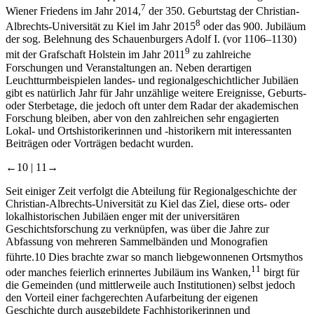
7
Wiener Friedens im Jahr 2014,
der 350. Geburtstag der Christian-
8
Albrechts-Universität zu Kiel im Jahr 2015
oder das 900. Jubiläum
der sog. Belehnung des Schauenburgers Adolf I. (vor 1106–1130)
9
mit der Grafschaft Holstein im Jahr 2011
zu zahlreiche
Forschungen und Veranstaltungen an. Neben derartigen
Leuchtturmbeispielen landes- und regionalgeschichtlicher Jubiläen
gibt es natürlich Jahr für Jahr unzählige weitere Ereignisse, Geburts-
oder Sterbetage, die jedoch oft unter dem Radar der akademischen
Forschung bleiben, aber von den zahlreichen sehr engagierten
Lokal- und Ortshistorikerinnen und -historikern mit interessanten
Beiträgen oder Vorträgen bedacht wurden.
←10 |
11→
Seit einiger Zeit verfolgt die Abteilung für Regionalgeschichte der
Christian-Albrechts-Universität zu Kiel das Ziel, diese orts- oder
lokalhistorischen Jubiläen enger mit der universitären
Geschichtsforschung zu verknüpfen, was über die Jahre zur
Abfassung von mehreren Sammelbänden und Monografien
führte.
10
Dies brachte zwar so manch liebgewonnenen Ortsmythos
11
oder manches feierlich erinnertes Jubiläum ins Wanken,
birgt für
die Gemeinden (und mittlerweile auch Institutionen) selbst jedoch
den Vorteil einer fachgerechten Aufarbeitung der eigenen
Geschichte durch ausgebildete Fachhistorikerinnen und