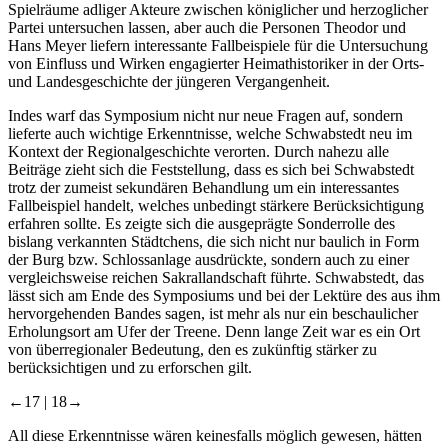
Spielräume adliger Akteure zwischen königlicher und herzoglicher
Partei untersuchen lassen, aber auch die Personen Theodor und
Hans Meyer liefern interessante Fallbeispiele für die Untersuchung
von Einfluss und Wirken engagierter Heimathistoriker in der Orts-
und Landesgeschichte der jüngeren Vergangenheit.
Indes warf das Symposium nicht nur neue Fragen auf, sondern
lieferte auch wichtige Erkenntnisse, welche Schwabstedt neu im
Kontext der Regionalgeschichte verorten. Durch nahezu alle
Beiträge zieht sich die Feststellung, dass es sich bei Schwabstedt
trotz der zumeist sekundären Behandlung um ein interessantes
Fallbeispiel handelt, welches unbedingt stärkere Berücksichtigung
erfahren sollte. Es zeigte sich die ausgeprägte Sonderrolle des
bislang verkannten Städtchens, die sich nicht nur baulich in Form
der Burg bzw. Schlossanlage ausdrückte, sondern auch zu einer
vergleichsweise reichen Sakrallandschaft führte. Schwabstedt, das
lässt sich am Ende des Symposiums und bei der Lektüre des aus ihm
hervorgehenden Bandes sagen, ist mehr als nur ein beschaulicher
Erholungsort am Ufer der Treene. Denn lange Zeit war es ein Ort
von überregionaler Bedeutung, den es zukünftig stärker zu
berücksichtigen und zu erforschen gilt.
←17 |
18→
All diese Erkenntnisse wären keinesfalls möglich gewesen, hätten