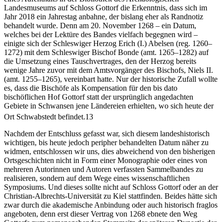
Landesmuseums auf Schloss Gottorf die Erkenntnis, dass sich im
Jahr 2018 ein Jahrestag anbahne, der bislang eher als Randnotiz
behandelt wurde. Denn am 20. November 1268 – ein Datum,
welches bei der Lektüre des Bandes vielfach begegnen wird –
einigte sich der Schleswiger Herzog Erich (I.) Abelsen (reg. 1260–
1272) mit dem Schleswiger Bischof Bonde (amt. 1265–1282) auf
die Umsetzung eines Tauschvertrages, den der Herzog bereits
wenige Jahre zuvor mit dem Amtsvorgänger des Bischofs, Niels II.
(amt. 1255–1265), vereinbart hatte. Nur der historische Zufall wollte
es, dass die Bischöfe als Kompensation für den bis dato
bischöflichen Hof Gottorf statt der ursprünglich angedachten
Gebiete in Schwansen jene Ländereien erhielten, wo sich heute der
Ort Schwabstedt befindet.
13
Nachdem der Entschluss gefasst war, sich diesem landeshistorisch
wichtigen, bis heute jedoch peripher behandelten Datum näher zu
widmen, entschlossen wir uns, dies abweichend von den bisherigen
Ortsgeschichten nicht in Form einer Monographie oder eines von
mehreren Autorinnen und Autoren verfassten Sammelbandes zu
realisieren, sondern auf dem Wege eines wissenschaftlichen
Symposiums. Und dieses sollte nicht auf Schloss Gottorf oder an der
Christian-Albrechts-Universität zu Kiel stattfinden. Beides hätte sich
zwar durch die akademische Anbindung oder auch historisch fraglos
angeboten, denn erst dieser Vertrag von 1268 ebnete den Weg