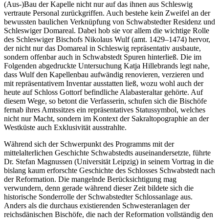
(Aus-)Bau der Kapelle nicht nur auf das ihnen aus Schleswig
vertraute Personal zurückgriffen. Auch bestehe kein Zweifel an der
bewussten baulichen Verknüpfung von Schwabstedter Residenz und
Schleswiger Domareal. Dabei hob sie vor allem die wichtige Rolle
des Schleswiger Bischofs Nikolaus Wulf (amt. 1429–1474) hervor,
der nicht nur das Domareal in Schleswig repräsentativ ausbaute,
sondern offenbar auch in Schwabstedt Spuren hinterließ. Die im
Folgenden abgedruckte Untersuchung Katja Hillebrands legt nahe,
dass Wulf den Kapellenbau aufwändig renovieren, verzieren und
mit repräsentativem Inventar ausstatten ließ, wozu wohl auch der
heute auf Schloss Gottorf befindliche Alabasteraltar gehörte. Auf
diesem Wege, so betont die Verfasserin, schufen sich die Bischöfe
fernab ihres Amtssitzes ein repräsentatives Statussymbol, welches
nicht nur Macht, sondern im Kontext der Sakraltopographie an der
Westküste auch Exklusivität ausstrahlte.
Während sich der Schwerpunkt des Programms mit der
mittelalterlichen Geschichte Schwabstedts auseinandersetzte, führte
Dr. Stefan Magnussen (Universität Leipzig) in seinem Vortrag in die
bislang kaum erforschte Geschichte des Schlosses Schwabstedt nach
der Reformation. Die mangelnde Berücksichtigung mag
verwundern, denn gerade während dieser Zeit bildete sich die
historische Sonderrolle der Schwabstedter Schlossanlage aus.
Anders als die durchaus existierenden Schwesteranlagen der
reichsdänischen Bischöfe, die nach der Reformation vollständig den