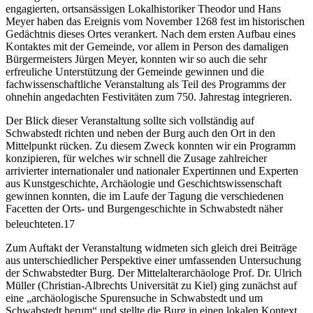
engagierten, ortsansässigen Lokalhistoriker Theodor und Hans
Meyer haben das Ereignis vom November 1268 fest im historischen
Gedächtnis dieses Ortes verankert. Nach dem ersten Aufbau eines
Kontaktes mit der Gemeinde, vor allem in Person des damaligen
Bürgermeisters Jürgen Meyer, konnten wir so auch die sehr
erfreuliche Unterstützung der Gemeinde gewinnen und die
fachwissenschaftliche Veranstaltung als Teil des Programms der
ohnehin angedachten Festivitäten zum 750. Jahrestag integrieren.
Der Blick dieser Veranstaltung sollte sich vollständig auf
Schwabstedt richten und neben der Burg auch den Ort in den
Mittelpunkt rücken. Zu diesem Zweck konnten wir ein Programm
konzipieren, für welches wir schnell die Zusage zahlreicher
arrivierter internationaler und nationaler Expertinnen und Experten
aus Kunstgeschichte, Archäologie und Geschichtswissenschaft
gewinnen konnten, die im Laufe der Tagung die verschiedenen
Facetten der Orts- und Burgengeschichte in Schwabstedt näher
beleuchteten.
17
Zum Auftakt der Veranstaltung widmeten sich gleich drei Beiträge
aus unterschiedlicher Perspektive einer umfassenden Untersuchung
der Schwabstedter Burg. Der Mittelalterarchäologe Prof. Dr. Ulrich
Müller (Christian-Albrechts Universität zu Kiel) ging zunächst auf
eine „archäologische Spurensuche in Schwabstedt und um
Schwabstedt herum“ und stellte die Burg in einen lokalen Kontext.