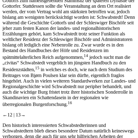
Gottorfs zum namensgebenden Stammsitz der späteren Dynastie der
Gottorfer. Stattdessen sollte die Veranstaltung an dem Ort realisiert
werden, der vom Vertrag wohl am stärksten betroffen war, jedoch
bislang am wenigsten berücksichtigt worden ist: Schwabstedt! Denn
während die Geschichte Gottorfs und der Schleswiger Bischöfe seit
jeher zum festen Kanon der landes- und regionalhistorischen
Erzählungen gehört, kam Schwabstedt trotz seiner Funktion als
weltlicher Residenz der Schleswiger Bischöfe und Administratoren
bislang oft lediglich eine Nebenrolle zu. Zwar wurde es in den
Bestand des Handbuches der Höfe und Residenzen im
14
spätmittelalterlichen Reich aufgenommen,
jedoch sucht man die
„civitas“ Schwabstedt vergeblich im jüngsten Handbuch zu den
15
Residenzstädten,
in welches es doch, wie nach dem Studium des
Beitrages von Bjørn Poulsen klar sein dürfte, eigentlich fraglos
hingehört. Auch in vielen weiteren Standardwerken zur Landes- und
Regionalgeschichte wird Schwabstedt nur peripher behandelt, und
auch die wichtige Burg fristet trotz ihrer historischen Sonderrolle in
Skandinavien ein Schattendasein in der regionalen wie
16
überregionalen Burgenforschung.
←12 |
13→
Den historisch interessierten Schwabstedterinnen und
Schwabstedtern blieb dieses besondere Datum natürlich keineswegs
verborgen, denn die auch für uns sehr hilfreichen Arbeiten der