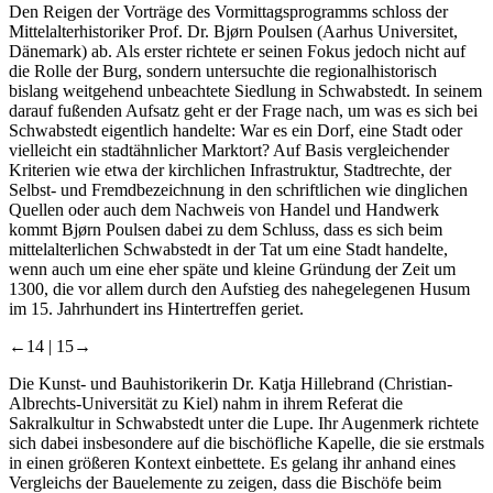
Den Reigen der Vorträge des Vormittagsprogramms schloss der
Mittelalterhistoriker Prof. Dr. Bjørn Poulsen (Aarhus Universitet,
Dänemark) ab. Als erster richtete er seinen Fokus jedoch nicht auf
die Rolle der Burg, sondern untersuchte die regionalhistorisch
bislang weitgehend unbeachtete Siedlung in Schwabstedt. In seinem
darauf fußenden Aufsatz geht er der Frage nach, um was es sich bei
Schwabstedt eigentlich handelte: War es ein Dorf, eine Stadt oder
vielleicht ein stadtähnlicher Marktort? Auf Basis vergleichender
Kriterien wie etwa der kirchlichen Infrastruktur, Stadtrechte, der
Selbst- und Fremdbezeichnung in den schriftlichen wie dinglichen
Quellen oder auch dem Nachweis von Handel und Handwerk
kommt Bjørn Poulsen dabei zu dem Schluss, dass es sich beim
mittelalterlichen Schwabstedt in der Tat um eine Stadt handelte,
wenn auch um eine eher späte und kleine Gründung der Zeit um
1300, die vor allem durch den Aufstieg des nahegelegenen Husum
im 15. Jahrhundert ins Hintertreffen geriet.
←14 |
15→
Die Kunst- und Bauhistorikerin Dr. Katja Hillebrand (Christian-
Albrechts-Universität zu Kiel) nahm in ihrem Referat die
Sakralkultur in Schwabstedt unter die Lupe. Ihr Augenmerk richtete
sich dabei insbesondere auf die bischöfliche Kapelle, die sie erstmals
in einen größeren Kontext einbettete. Es gelang ihr anhand eines
Vergleichs der Bauelemente zu zeigen, dass die Bischöfe beim