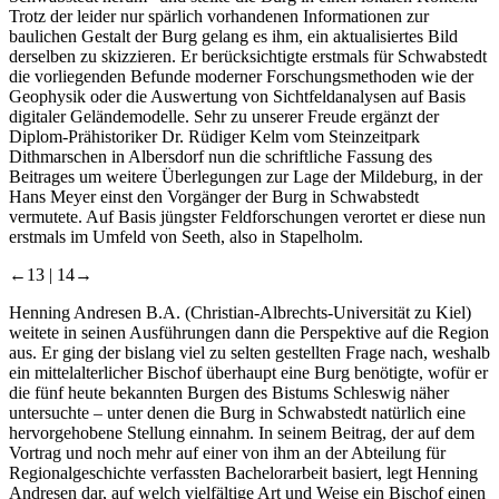
Trotz der leider nur spärlich vorhandenen Informationen zur
baulichen Gestalt der Burg gelang es ihm, ein aktualisiertes Bild
derselben zu skizzieren. Er berücksichtigte erstmals für Schwabstedt
die vorliegenden Befunde moderner Forschungsmethoden wie der
Geophysik oder die Auswertung von Sichtfeldanalysen auf Basis
digitaler Geländemodelle. Sehr zu unserer Freude ergänzt der
Diplom-Prähistoriker Dr. Rüdiger Kelm vom Steinzeitpark
Dithmarschen in Albersdorf nun die schriftliche Fassung des
Beitrages um weitere Überlegungen zur Lage der Mildeburg, in der
Hans Meyer einst den Vorgänger der Burg in Schwabstedt
vermutete. Auf Basis jüngster Feldforschungen verortet er diese nun
erstmals im Umfeld von Seeth, also in Stapelholm.
←13 |
14→
Henning Andresen B.A. (Christian-Albrechts-Universität zu Kiel)
weitete in seinen Ausführungen dann die Perspektive auf die Region
aus. Er ging der bislang viel zu selten gestellten Frage nach, weshalb
ein mittelalterlicher Bischof überhaupt eine Burg benötigte, wofür er
die fünf heute bekannten Burgen des Bistums Schleswig näher
untersuchte – unter denen die Burg in Schwabstedt natürlich eine
hervorgehobene Stellung einnahm. In seinem Beitrag, der auf dem
Vortrag und noch mehr auf einer von ihm an der Abteilung für
Regionalgeschichte verfassten Bachelorarbeit basiert, legt Henning
Andresen dar, auf welch vielfältige Art und Weise ein Bischof einen