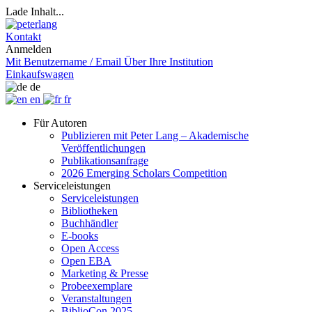
Lade Inhalt...
Kontakt
Anmelden
Mit Benutzername / Email
Über Ihre Institution
Einkaufswagen
de
en
fr
Für Autoren
Publizieren mit Peter Lang – Akademische
Veröffentlichungen
Publikationsanfrage
2026 Emerging Scholars Competition
Serviceleistungen
Serviceleistungen
Bibliotheken
Buchhändler
E-books
Open Access
Open EBA
Marketing & Presse
Probeexemplare
Veranstaltungen
BiblioCon 2025