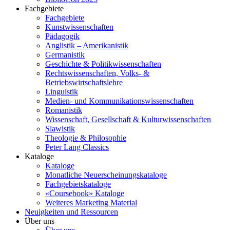
Fachgebiete
Fachgebiete
Kunstwissenschaften
Pädagogik
Anglistik – Amerikanistik
Germanistik
Geschichte & Politikwissenschaften
Rechtswissenschaften, Volks- &
Betriebswirtschaftslehre
Linguistik
Medien- und Kommunikationswissenschaften
Romanistik
Wissenschaft, Gesellschaft & Kulturwissenschaften
Slawistik
Theologie & Philosophie
Peter Lang Classics
Kataloge
Kataloge
Monatliche Neuerscheinungskataloge
Fachgebietskataloge
«Coursebook» Kataloge
Weiteres Marketing Material
Neuigkeiten und Ressourcen
Über uns