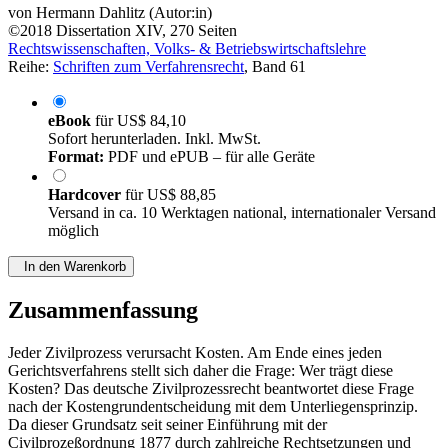
von
Hermann Dahlitz (Autor:in)
©2018
Dissertation
XIV, 270 Seiten
Rechtswissenschaften, Volks- & Betriebswirtschaftslehre
Reihe:
Schriften zum Verfahrensrecht
, Band 61
eBook
für
US$ 84,10
Sofort herunterladen. Inkl. MwSt.
Format:
PDF und ePUB – für alle Geräte
Hardcover
für
US$ 88,85
Versand in ca. 10 Werktagen national, internationaler Versand
möglich
In den Warenkorb
Zusammenfassung
Jeder Zivilprozess verursacht Kosten. Am Ende eines jeden
Gerichtsverfahrens stellt sich daher die Frage: Wer trägt diese
Kosten? Das deutsche Zivilprozessrecht beantwortet diese Frage
nach der Kostengrundentscheidung mit dem Unterliegensprinzip.
Da dieser Grundsatz seit seiner Einführung mit der
Civilprozeßordnung 1877 durch zahlreiche Rechtsetzungen und