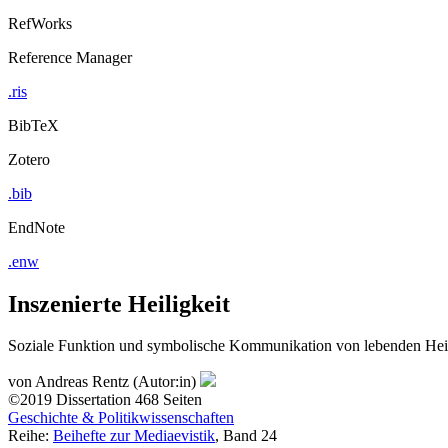
RefWorks
Reference Manager
.ris
BibTeX
Zotero
.bib
EndNote
.enw
Inszenierte Heiligkeit
Soziale Funktion und symbolische Kommunikation von lebenden Heili
von
Andreas Rentz (Autor:in)
©2019
Dissertation
468 Seiten
Geschichte & Politikwissenschaften
Reihe:
Beihefte zur Mediaevistik
, Band 24