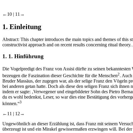
←10 |
11→
1.
Einleitung
Abstract:
This chapter introduces the main topics and themes of this st
constructivist approach and on recent results concerning ritual theory
1. 1.
Hinführung
Die Vogelpredigt des Franz von Assisi dürfte zu seinen bekanntesten 
2
bezeugen die Faszination dieser Geschichte für die Menschen
. Auch
Bruder Massäus, der zugegen war, als der selige Franz den Vögeln pr
bei anderen getan hatte. Doch als diese den seligen Franz sich ihnen
indem er sagte: ‚Verwegener und eingebildeter Sohn des Pietro Berna
du es wohl bedenkst, Leser, so war dies eine Bestätigung des vorher
3
können.“
←11 |
12→
Ungewöhnlich an dieser Erzählung ist, dass Franz mit seinem Versuch
überzeugt ist und ein Mirakel gewissermaßen erzwingen will. Bei d