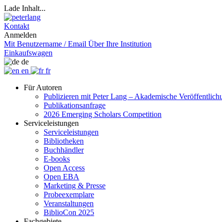
Lade Inhalt...
Kontakt
Anmelden
Mit Benutzername / Email
Über Ihre Institution
Einkaufswagen
de
en
fr
Für Autoren
Publizieren mit Peter Lang – Akademische Veröffentlic
Publikationsanfrage
2026 Emerging Scholars Competition
Serviceleistungen
Serviceleistungen
Bibliotheken
Buchhändler
E-books
Open Access
Open EBA
Marketing & Presse
Probeexemplare
Veranstaltungen
BiblioCon 2025
Fachgebiete