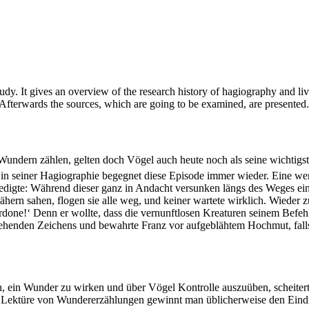
udy. It gives an overview of the research history of hagiography and liv
. Afterwards the sources, which are going to be examined, are presented.
Wundern zählen, gelten doch Vögel auch heute noch als seine wichtigste
 in seiner Hagiographie begegnet diese Episode immer wieder. Eine wen
edigte: Während dieser ganz in Andacht versunken längs des Weges ein
 nähern sahen, flogen sie alle weg, und keiner wartete wirklich. Wieder
rdone!‘ Denn er wollte, dass die vernunftlosen Kreaturen seinem Befe
gehenden Zeichens und bewahrte Franz vor aufgeblähtem Hochmut, falls 
, ein Wunder zu wirken und über Vögel Kontrolle auszuüben, scheitert
er Lektüre von Wundererzählungen gewinnt man üblicherweise den Eind