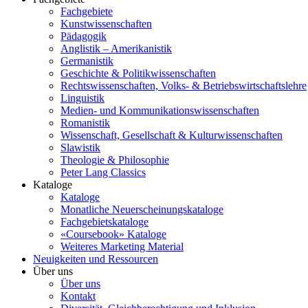
Fachgebiete
Kunstwissenschaften
Pädagogik
Anglistik – Amerikanistik
Germanistik
Geschichte & Politikwissenschaften
Rechtswissenschaften, Volks- & Betriebswirtschaftslehre
Linguistik
Medien- und Kommunikationswissenschaften
Romanistik
Wissenschaft, Gesellschaft & Kulturwissenschaften
Slawistik
Theologie & Philosophie
Peter Lang Classics
Kataloge
Kataloge
Monatliche Neuerscheinungskataloge
Fachgebietskataloge
«Coursebook» Kataloge
Weiteres Marketing Material
Neuigkeiten und Ressourcen
Über uns
Über uns
Kontakt