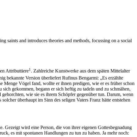
ing saints and introduces theories and methods, focussing on a social
1
n Attributtiere
. Zahlreiche Kunstwerke aus dem späten Mittelalter
ig bekannte Version überliefert Rufinus Bengarmi: „Es erzählte
e Menge Vögel fand, wollte er ihnen predigen, wie er es früher schon
 zu sich gekommen, begann er sich heftig zu tadeln und zu schmähen,
hl gehorchten, wie sie es ihrem Schöpfer gegenüber tun. Darum, wenn
solcher überhaupt im Sinn des seligen Vaters Franz hätte entstehen
e. Gezeigt wird eine Person, die von ihrer eigenen Gottesbegnadung
ruck, es mit spontanen Handlungen zu tun zu haben. Ja mehr noch: