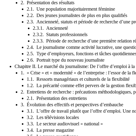
2. Présentation des résultats
2.1. Une population majoritairement féminine
2.2. Des jeunes journalistes de plus en plus qualifiés
2.3. Ancienneté, statuts et période de recherche d’une p
2.3.1. Ancienneté
2.3.2. Statuts professionnels
2.3.3. Période de recherche d’une première relation 
2.4. Le journalisme comme activité lucrative, une questi
2.5. Type d’employeurs, fonctions et tâches quotidienne
2.6. Portrait type du nouveau journaliste
Chapitre II. Le marché du journalisme: De l’offre d’emploi à la p
1. « Crise » et « modernité » de l’entreprise : l’essor de la fle
1.1. Ressorts managériaux et culturels de la flexibilité
1.2. La précarité comme effet pervers de la gestion flexib
2. Entretiens de recherche : précautions méthodologiques, p
2.1. Présentation des entretiens
3. Évolution des effectifs et perspectives d’embauche
3.1. L’offre de travail plutôt que l’offre d’emploi. Une no
3.2. Les télévisions locales
3.3. Le secteur audiovisuel « national »
3.4. La presse magazine