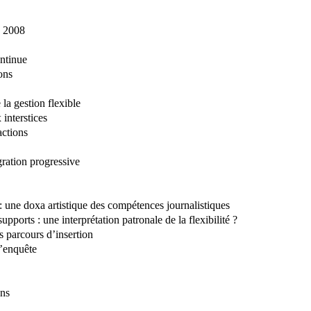
e 2008
ntinue
ons
 la gestion flexible
 interstices
actions
égration progressive
 : une doxa artistique des compétences journalistiques
upports : une interprétation patronale de la flexibilité ?
 parcours d’insertion
d’enquête
ens