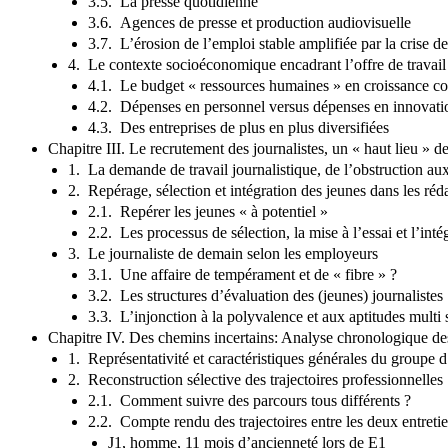
3.5. La presse quotidienne
3.6. Agences de presse et production audiovisuelle
3.7. L’érosion de l’emploi stable amplifiée par la crise d
4. Le contexte socioéconomique encadrant l’offre de travail
4.1. Le budget « ressources humaines » en croissance co
4.2. Dépenses en personnel versus dépenses en innovati
4.3. Des entreprises de plus en plus diversifiées
Chapitre III. Le recrutement des journalistes, un « haut lieu » de
1. La demande de travail journalistique, de l’obstruction aux
2. Repérage, sélection et intégration des jeunes dans les réd
2.1. Repérer les jeunes « à potentiel »
2.2. Les processus de sélection, la mise à l’essai et l’int
3. Le journaliste de demain selon les employeurs
3.1. Une affaire de tempérament et de « fibre » ?
3.2. Les structures d’évaluation des (jeunes) journalistes
3.3. L’injonction à la polyvalence et aux aptitudes multi s
Chapitre IV. Des chemins incertains: Analyse chronologique des
1. Représentativité et caractéristiques générales du groupe 
2. Reconstruction sélective des trajectoires professionnelles
2.1. Comment suivre des parcours tous différents ?
2.2. Compte rendu des trajectoires entre les deux entreti
J1, homme, 11 mois d’ancienneté lors de E1