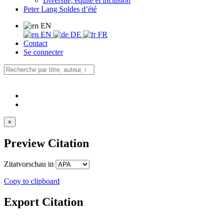
Diversité, équité et inclusion
Peter Lang Soldes d’été
EN
EN
DE
FR
Contact
Se connecter
×
Preview Citation
Zitatvorschau in
Copy to clipboard
Export Citation