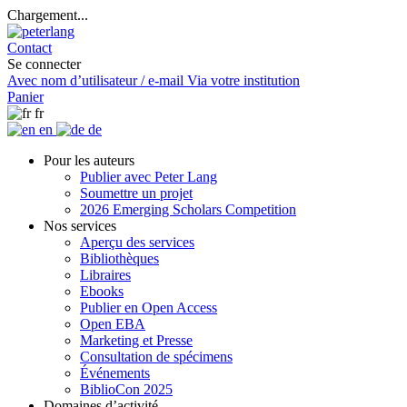
Chargement...
Contact
Se connecter
Avec nom d’utilisateur / e-mail
Via votre institution
Panier
fr
en
de
Pour les auteurs
Publier avec Peter Lang
Soumettre un projet
2026 Emerging Scholars Competition
Nos services
Aperçu des services
Bibliothèques
Libraires
Ebooks
Publier en Open Access
Open EBA
Marketing et Presse
Consultation de spécimens
Événements
BiblioCon 2025
Domaines d’activité