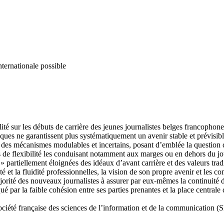
nternationale possible
ilité sur les débuts de carrière des jeunes journalistes belges francopho
tiques ne garantissent plus systématiquement un avenir stable et prévisi
 des mécanismes modulables et incertains, posant d’emblée la question de l
s de flexibilité les conduisant notamment aux marges ou en dehors du j
 » partiellement éloignées des idéaux d’avant carrière et des valeurs tra
té et la fluidité professionnelles, la vision de son propre avenir et les
 majorité des nouveaux journalistes à assurer par eux-mêmes la continuité
é par la faible cohésion entre ses parties prenantes et la place central
ociété française des sciences de l’information et de la communication (