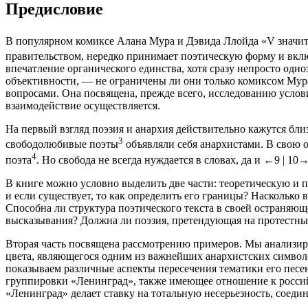
Предисловие
В популярном комиксе Алана Мура и Дэвида Ллойда «V значит в
правительством, нередко принимает поэтическую форму и включ
впечатление органического единства, хотя сразу непросто одноз
объективности, — не ограничены ли они только комиксом Мура
вопросами. Она посвящена, прежде всего, исследованию услов
взаимодействие осуществляется.
На первый взгляд поэзия и анархия действительно кажутся бл
3
свободолюбивые поэты
объявляли себя анархистами. В свою о
4
поэта
. Но свобода не всегда нуждается в словах, да и
←9 |
10
В книге можно условно выделить две части: теоретическую и 
и если существует, то как определить его границы? Насколько
Способна ли структура поэтического текста в своей остраняющ
высказывания? Должна ли поэзия, претендующая на протестный с
Вторая часть посвящена рассмотрению примеров. Мы анализиру
цвета, являющегося одним из важнейших анархистских символов
показываем различные аспекты пересечения тематики его песен
группировки «Ленинград», также имеющее отношение к российс
«Ленинград» делает ставку на тотальную несерьезность, соеди