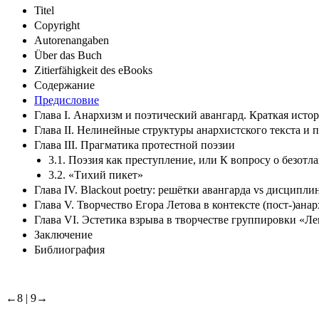
Titel
Copyright
Autorenangaben
Über das Buch
Zitierfähigkeit des eBooks
Содержание
Предисловие
Глава I. Анархизм и поэтический авангард. Краткая исто
Глава II. Нелинейные структуры анархистского текста и
Глава III. Прагматика протестной поэзии
3.1. Поэзия как преступление, или К вопросу о безотл
3.2. «Тихий пикет»
Глава IV. Blackout poetry: решётки авангарда vs дисципл
Глава V. Творчество Егора Летова в контексте (пост-)ан
Глава VI. Эстетика взрыва в творчестве группировки «Л
Заключение
Библиография
←8 |
9→