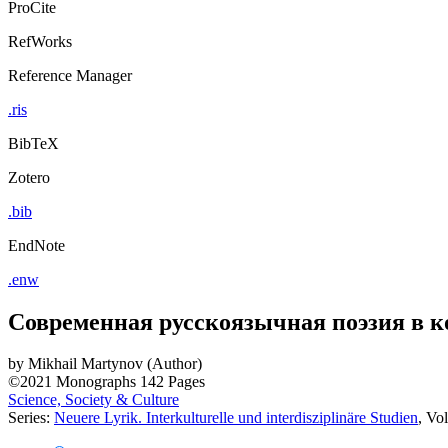
ProCite
RefWorks
Reference Manager
.ris
BibTeX
Zotero
.bib
EndNote
.enw
Современная русскоязычная поэзия в 
by
Mikhail Martynov (Author)
©2021
Monographs
142 Pages
Science, Society & Culture
Series:
Neuere Lyrik. Interkulturelle und interdisziplinäre Studien
, Vo