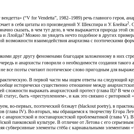
ендетта» (“V for Vendetta”, 1982‒1989) речь главного героя, а
2
ает в себя цитаты из произведений У. Шекспира и У. Блейка
. 
начно сказать, в чем тут дело, в чем выражается природа этой св
 и Ллойда? Можно ли увидеть нечто подобное в других примера
ий возможности взаимодействия анархизма с поэтическими форм
изкими друг другу феноменами благодаря заложенному в них стр
чередь и анархисты говорили о необходимости создания такого 
→
не все поэты считают поэтическое слово пригодным для выраж
практическую. В первой части мы ищем ответы на следующий кру
 вообще исторически существенно отношение между анархистским
ей сложности выражать анархистский протест (глава II)? В чем 
татус, быть «преступлением», и как это связано с риторикой «бе
ем, во-первых, поэтический блэкаут (
blackout poetry
), в практи
 (глава IV). Во-вторых, мы обращаемся к творчеству Егора Лет
 с анархистской и постанархистской проблематикой (глава V). В
кой панковской культуре. В отличие от Летова с его серьезным
няя субверсивные элементы стёба с карнавальными элементами «т