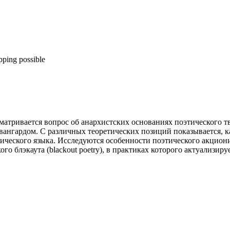
pping possible
сматривается вопрос об анархистских основаниях поэтического 
ангардом. С различных теоретических позиций показывается, 
ического языка. Исследуются особенности поэтического акцион
го блэкаута (blackout poetry), в практиках которого актуализир