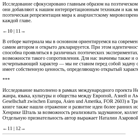
Исследование сфокусировано главным образом на поэтическом 
они добавляют к нашим интерпретационным техникам и как ме
поэтическая репрезентация мира к анархистскому мировоззрени
каждой главе.
←10 |
11→
В отборе материала мы в основном ориентируемся на современ
самим автором и открыто декларируется. При этом идентичност
способна проявляться в различных поэтических экспериментах
возможности такого сопротивления. Для нас значимы также и 
исчерпывающий характер — мы не ставим перед собой задачу ох
имеет собственную ценность, определяющую открытый характе
***
Исследование выполнено в рамках международного проекта Нем
жанра, языка, культуры и общества между Европой, Азией и Америк
Gesellschaft zwischen Europa, Asien und Amerika, FOR 2603) в 
книге также нашли отражение и развитие идеи более ранних и
Хенрике Шталь за возможность реализовать задуманное, коллег
Отдельную признательность автор выражает Наталии Азаровой
←11 |
12→