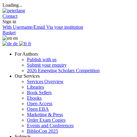
Loading...
Contact
Sign in
With Username/Email
Via your institution
Basket
en
de
fr
For Authors
Publish with us
Submit your enquiry
2026 Emerging Scholars Competition
Our Services
Services Overview
Libraries
Book Sellers
Ebooks
Open Access
Open EBA
Marketing & Press
Order Exam Copies
Events and Conferences
BiblioCon 2025
Subjects