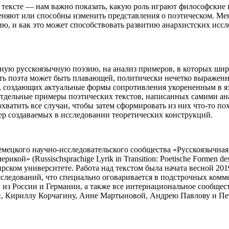
тексте — нам важно показать, какую роль играют философские 
няют или способны изменить представления о поэтическом. Мен
ю, и как это может способствовать развитию анархистских иссл
ную русскоязычную поэзию, на анализ примеров, в которых широ
ь поэта может быть плавающей, политически нечетко выраженной
, создающих актуальные формы сопротивления укорененным в язы
отдельные примеры поэтических текстов, написанных самими ана
ватить все случаи, чтобы затем сформировать из них что-то по
р создаваемых в исследовании теоретических конструкций.
ецкого научно-исследовательского сообщества «Русскоязычная 
ой» (Russischsprachige Lyrik in Transition: Poetische Formen des
Трирском университете. Работа над текстом была начата весной 20
сследований, что специально оговаривается в подстрочных комм
 из России и Германии, а также все интернациональное сообщес
, Кириллу Корчагину, Анне Мартыновой, Андрею Павлову и Пет