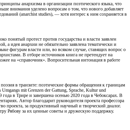
принципы анархизма в организации поэтического языка, что
ьше внимания уделено вопросам о том, что нового добавляет
едований (
anarchist studies
), — хотя интерес к ним сохраняется в
ко понятый протест против государства и власти заявлен
, а идея анархии не обязательно заявлена тематически и
ке фигурам власти или, во всяком случае, ставящих вопрос о
рхистами. В отборе источников книга не претендует на
хожее на «справочник». Вопросительная интонация в работе
поэзия в транзите: поэтические формы обращения к границам
 Umgangs mit Grenzen der Gattung, Sprache, Kultur und
19 года в Трире и завершена осенью 2020 года в Чебоксарах. В
ентариях. Автор благодарит руководителя проекта профессора
тво проекта, за продуктивный научный и творческий диалог.
ру Рябову за их ценные советы и дружескую поддержку.