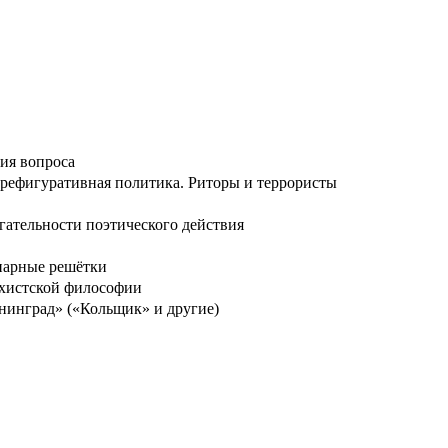
рия вопроса
 префигуративная политика. Риторы и террористы
агательности поэтического действия
инарные решётки
архистской философии
енинград» («Кольщик» и другие)