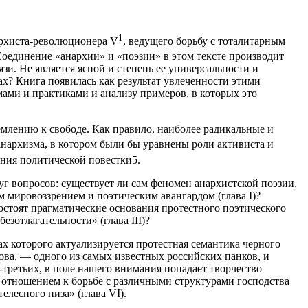
1
нархиста-революционера V
, ведущего борьбу с тоталитарным
Соединение «анархии» и «поэзии» в этом тексте производит
язи. Не является ясной и степень ее универсальности и
х? Книга появилась как результат увлеченности этими
ами и практиками и анализу примеров, в которых это
емлению к свободе. Как правило, наиболее радикальные и
анархизма, в котором были бы уравнены роли активиста и
ения политической повестки
5
.
г вопросов: существует ли сам феномен анархистской поэзии,
 мировоззрением и поэтическим авангардом (глава I)?
состоят прагматические основания протестного поэтического
зотлагательности» (глава III)?
ках которого актуализируется протестная семантика черного
ова, — одного из самых известных российских панков, и
-третьих, в поле нашего внимания попадает творчество
 отношением к борьбе с различными структурами господства
елесного низа» (глава VI).