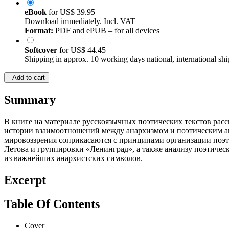
eBook
for
US$ 39.95
Download immediately. Incl. VAT
Format:
PDF and ePUB – for all devices
Softcover
for
US$ 44.45
Shipping in approx. 10 working days national, international shi
Add to cart
Summary
В книге на материале русскоязычных поэтических текстов рас
истории взаимоотношений между анархизмом и поэтическим ав
мировоззрения соприкасаются с принципами организации поэт
Летова и группировки «Ленинград», а также анализу поэтическо
из важнейших анархистских символов.
Excerpt
Table Of Contents
Cover