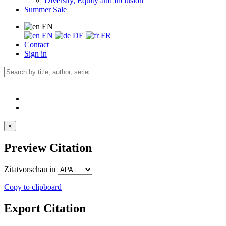
Diversity, Equity and Inclusion
Summer Sale
EN
EN
DE
FR
Contact
Sign in
×
Preview Citation
Zitatvorschau in
Copy to clipboard
Export Citation