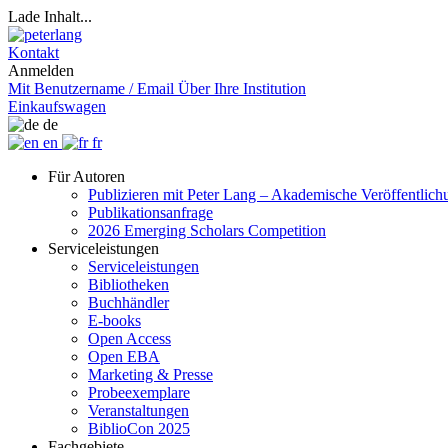
Lade Inhalt...
Kontakt
Anmelden
Mit Benutzername / Email
Über Ihre Institution
Einkaufswagen
de
en
fr
Für Autoren
Publizieren mit Peter Lang – Akademische Veröffentlic
Publikationsanfrage
2026 Emerging Scholars Competition
Serviceleistungen
Serviceleistungen
Bibliotheken
Buchhändler
E-books
Open Access
Open EBA
Marketing & Presse
Probeexemplare
Veranstaltungen
BiblioCon 2025
Fachgebiete