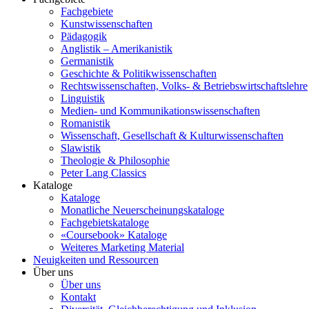
Fachgebiete
Kunstwissenschaften
Pädagogik
Anglistik – Amerikanistik
Germanistik
Geschichte & Politikwissenschaften
Rechtswissenschaften, Volks- & Betriebswirtschaftslehre
Linguistik
Medien- und Kommunikationswissenschaften
Romanistik
Wissenschaft, Gesellschaft & Kulturwissenschaften
Slawistik
Theologie & Philosophie
Peter Lang Classics
Kataloge
Kataloge
Monatliche Neuerscheinungskataloge
Fachgebietskataloge
«Coursebook» Kataloge
Weiteres Marketing Material
Neuigkeiten und Ressourcen
Über uns
Über uns
Kontakt