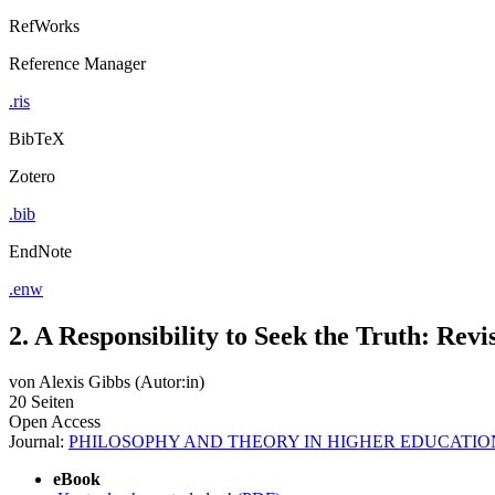
RefWorks
Reference Manager
.ris
BibTeX
Zotero
.bib
EndNote
.enw
2. A Responsibility to Seek the Truth: Rev
von
Alexis Gibbs (Autor:in)
20 Seiten
Open Access
Journal:
PHILOSOPHY AND THEORY IN HIGHER EDUCATIO
eBook