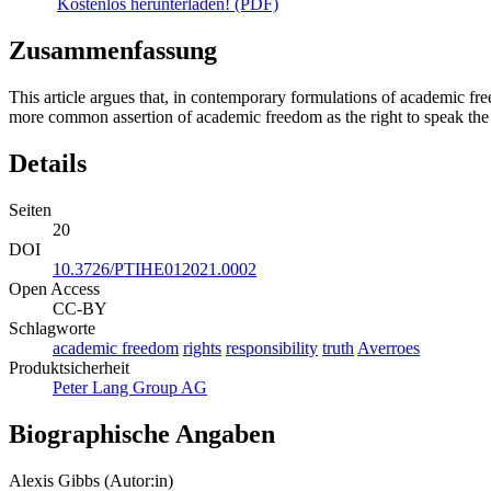
Kostenlos herunterladen! (PDF)
Zusammenfassung
This article argues that, in contemporary formulations of academic free
more common assertion of academic freedom as the right to speak the tr
Details
Seiten
20
DOI
10.3726/PTIHE012021.0002
Open Access
CC-BY
Schlagworte
academic freedom
rights
responsibility
truth
Averroes
Produktsicherheit
Peter Lang Group AG
Biographische Angaben
Alexis Gibbs (Autor:in)