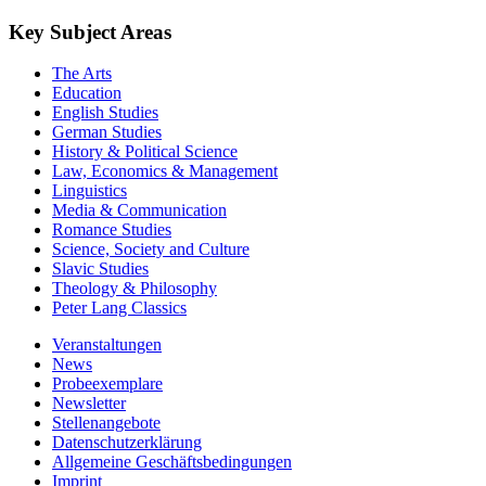
Key Subject Areas
The Arts
Education
English Studies
German Studies
History & Political Science
Law, Economics & Management
Linguistics
Media & Communication
Romance Studies
Science, Society and Culture
Slavic Studies
Theology & Philosophy
Peter Lang Classics
Veranstaltungen
News
Probeexemplare
Newsletter
Stellenangebote
Datenschutzerklärung
Allgemeine Geschäftsbedingungen
Imprint