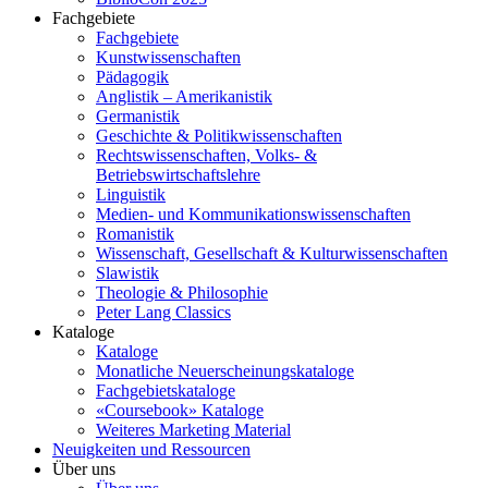
Fachgebiete
Fachgebiete
Kunstwissenschaften
Pädagogik
Anglistik – Amerikanistik
Germanistik
Geschichte & Politikwissenschaften
Rechtswissenschaften, Volks- &
Betriebswirtschaftslehre
Linguistik
Medien- und Kommunikationswissenschaften
Romanistik
Wissenschaft, Gesellschaft & Kulturwissenschaften
Slawistik
Theologie & Philosophie
Peter Lang Classics
Kataloge
Kataloge
Monatliche Neuerscheinungskataloge
Fachgebietskataloge
«Coursebook» Kataloge
Weiteres Marketing Material
Neuigkeiten und Ressourcen
Über uns