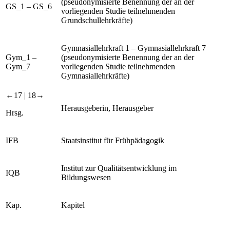
(pseudonymisierte Benennung der an der
GS_1 – GS_6
vorliegenden Studie teilnehmenden
Grundschullehrkräfte)
Gymnasiallehrkraft 1 – Gymnasiallehrkraft 7
Gym_1 –
(pseudonymisierte Benennung der an der
Gym_7
vorliegenden Studie teilnehmenden
Gymnasiallehrkräfte)
←17 | 18→
Herausgeberin, Herausgeber
Hrsg.
IFB
Staatsinstitut für Frühpädagogik
Institut zur Qualitätsentwicklung im
IQB
Bildungswesen
Kap.
Kapitel