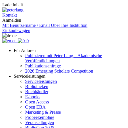
Lade Inhalt...
Kontakt
Anmelden
Mit Benutzername / Email
Über Ihre Institution
Einkaufswagen
de
en
fr
Für Autoren
Publizieren mit Peter Lang – Akademische
Veröffentlichungen
Publikationsanfrage
2026 Emerging Scholars Competition
Serviceleistungen
Serviceleistungen
Bibliotheken
Buchhändler
E-books
Open Access
Open EBA
Marketing & Presse
Probeexemplare
Veranstaltungen
BiblioCon 2025