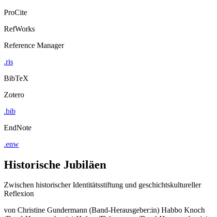
ProCite
RefWorks
Reference Manager
.ris
BibTeX
Zotero
.bib
EndNote
.enw
Historische Jubiläen
Zwischen historischer Identitätsstiftung und geschichtskultureller
Reflexion
von
Christine Gundermann (Band-Herausgeber:in)
Habbo Knoch