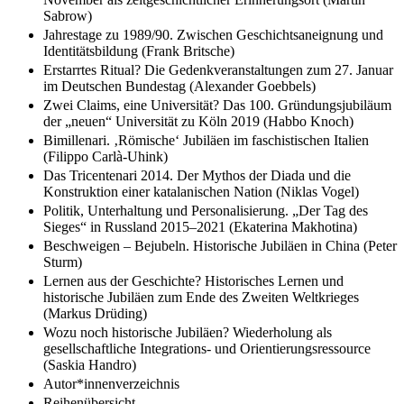
Sabrow)
Jahrestage zu 1989/90. Zwischen Geschichtsaneignung und
Identitätsbildung (Frank Britsche)
Erstarrtes Ritual? Die Gedenkveranstaltungen zum 27. Januar
im Deutschen Bundestag (Alexander Goebbels)
Zwei Claims, eine Universität? Das 100. Gründungsjubiläum
der „neuen“ Universität zu Köln 2019 (Habbo Knoch)
Bimillenari. ‚Römische‘ Jubiläen im faschistischen Italien
(Filippo Carlà-Uhink)
Das Tricentenari 2014. Der Mythos der Diada und die
Konstruktion einer katalanischen Nation (Niklas Vogel)
Politik, Unterhaltung und Personalisierung. „Der Tag des
Sieges“ in Russland 2015–2021 (Ekaterina Makhotina)
Beschweigen – Bejubeln. Historische Jubiläen in China (Peter
Sturm)
Lernen aus der Geschichte? Historisches Lernen und
historische Jubiläen zum Ende des Zweiten Weltkrieges
(Markus Drüding)
Wozu noch historische Jubiläen? Wiederholung als
gesellschaftliche Integrations- und Orientierungsressource
(Saskia Handro)
Autor*innenverzeichnis
Reihenübersicht