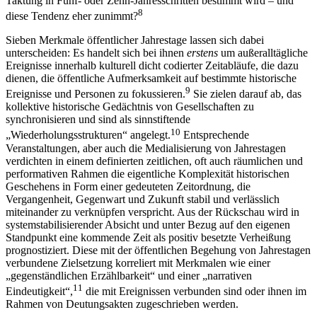
Taktung in Fünf- oder Zehn-Jahresschritten bestimmt wird – und
8
diese Tendenz eher zunimmt?
Sieben Merkmale öffentlicher Jahrestage lassen sich dabei
unterscheiden: Es handelt sich bei ihnen
erstens
um außeralltägliche
Ereignisse innerhalb kulturell dicht codierter Zeitabläufe, die dazu
dienen, die öffentliche Aufmerksamkeit auf bestimmte historische
9
Ereignisse und Personen zu fokussieren.
Sie zielen darauf ab, das
kollektive historische Gedächtnis von Gesellschaften zu
synchronisieren und sind als sinnstiftende
10
„Wiederholungsstrukturen“ angelegt.
Entsprechende
Veranstaltungen, aber auch die Medialisierung von Jahrestagen
verdichten in einem definierten zeitlichen, oft auch räumlichen und
performativen Rahmen die eigentliche Komplexität historischen
Geschehens in Form einer gedeuteten Zeitordnung, die
Vergangenheit, Gegenwart und Zukunft stabil und verlässlich
miteinander zu verknüpfen verspricht. Aus der Rückschau wird in
systemstabilisierender Absicht und unter Bezug auf den eigenen
Standpunkt eine kommende Zeit als positiv besetzte Verheißung
prognostiziert. Diese mit der öffentlichen Begehung von Jahrestagen
verbundene Zielsetzung korreliert mit Merkmalen wie einer
„gegenständlichen Erzählbarkeit“ und einer „narrativen
11
Eindeutigkeit“,
die mit Ereignissen verbunden sind oder ihnen im
Rahmen von Deutungsakten zugeschrieben werden.