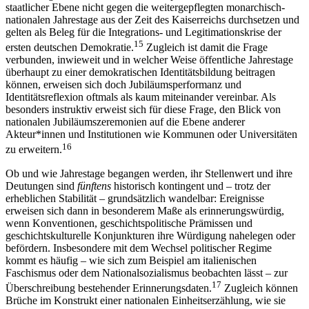
staatlicher Ebene nicht gegen die weitergepflegten monarchisch-
nationalen Jahrestage aus der Zeit des Kaiserreichs durchsetzen und
gelten als Beleg für die Integrations- und Legitimationskrise der
15
ersten deutschen Demokratie.
Zugleich ist damit die Frage
verbunden, inwieweit und in welcher Weise öffentliche Jahrestage
überhaupt zu einer demokratischen Identitätsbildung beitragen
können, erweisen sich doch Jubiläumsperformanz und
Identitätsreflexion oftmals als kaum miteinander vereinbar. Als
besonders instruktiv erweist sich für diese Frage, den Blick von
nationalen Jubiläumszeremonien auf die Ebene anderer
Akteur*innen und Institutionen wie Kommunen oder Universitäten
16
zu erweitern.
Ob und wie Jahrestage begangen werden, ihr Stellenwert und ihre
Deutungen sind
fünftens
historisch kontingent und – trotz der
erheblichen Stabilität – grundsätzlich wandelbar: Ereignisse
erweisen sich dann in besonderem Maße als erinnerungswürdig,
wenn Konventionen, geschichtspolitische Prämissen und
geschichtskulturelle Konjunkturen ihre Würdigung nahelegen oder
befördern. Insbesondere mit dem Wechsel politischer Regime
kommt es häufig – wie sich zum Beispiel am italienischen
Faschismus oder dem Nationalsozialismus beobachten lässt – zur
17
Überschreibung bestehender Erinnerungsdaten.
Zugleich können
Brüche im Konstrukt einer nationalen Einheitserzählung, wie sie