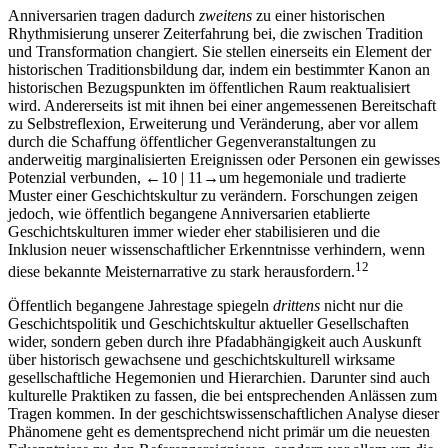
Anniversarien tragen dadurch
zweitens
zu einer historischen
Rhythmisierung unserer Zeiterfahrung bei, die zwischen Tradition
und Transformation changiert. Sie stellen einerseits ein Element der
historischen Traditionsbildung dar, indem ein bestimmter Kanon an
historischen Bezugspunkten im öffentlichen Raum reaktualisiert
wird. Andererseits ist mit ihnen bei einer angemessenen Bereitschaft
zu Selbstreflexion, Erweiterung und Veränderung, aber vor allem
durch die Schaffung öffentlicher Gegenveranstaltungen zu
anderweitig marginalisierten Ereignissen oder Personen ein gewisses
Potenzial verbunden,
←10 | 11→
um hegemoniale und tradierte
Muster einer Geschichtskultur zu verändern. Forschungen zeigen
jedoch, wie öffentlich begangene Anniversarien etablierte
Geschichtskulturen immer wieder eher stabilisieren und die
Inklusion neuer wissenschaftlicher Erkenntnisse verhindern, wenn
12
diese bekannte Meisternarrative zu stark herausfordern.
Öffentlich begangene Jahrestage spiegeln
drittens
nicht nur die
Geschichtspolitik und Geschichtskultur aktueller Gesellschaften
wider, sondern geben durch ihre Pfadabhängigkeit auch Auskunft
über historisch gewachsene und geschichtskulturell wirksame
gesellschaftliche Hegemonien und Hierarchien. Darunter sind auch
kulturelle Praktiken zu fassen, die bei entsprechenden Anlässen zum
Tragen kommen. In der geschichtswissenschaftlichen Analyse dieser
Phänomene geht es dementsprechend nicht primär um die neuesten