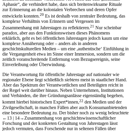
Aphasie“, die verhindert habe, dass sich breitenwirksame Rituale
zur Erinnerung an die kolonialen Verbrechen und deren Opfer
20
entwickeln konnten.
Es ist deshalb von zentraler Bedeutung, das
komplexe Verhältnis von Erinnern und Vergessen im
21
Zusammenhang mit Jahrestagen zu reflektieren.
Nur scheinbar
paradox, aber aus den Funktionsweisen dieses Phänomens
erklärlich, geht es bei öffentlichen Jahrestagen jedoch kaum um eine
komplexe Annäherung oder – anders als in anderen
geschichtskulturellen Medien – um eine ,authentische‘ Einfühlung in
die Vergangenheit etwa im Sinne einer Immersion, sondern um die
zeitlich voranschreitende Entfernung vom Bezugsereignis, seine
Einverleibung oder Überwindung.
Die Verantwortung für öffentliche Jahrestage auf nationaler wie
regionaler Ebene liegt schließlich
siebtens
meist in staatlicher Hand.
Aber das Spektrum der Verantwortlichen und Beteiligten reicht in
der Regel weit darüber hinaus. Neben Unternehmen, Institutionen
und Verbänden, die ihre Gründungsanlässe eigenständig begehen,
22
kommt hierbei historischen Expert*innen,
den Medien und der
Zivilgesellschaft, in manchen Fällen aber auch Konsumanbietenden
eine besondere Bedeutung zu. Der bisher noch zu wenig beleuchtete
←13 | 14→
Zusammenhang von geschichtswissenschaftlicher
Forschung und der konkreten Gestaltung von Jahrestagen lässt
jedoch vermuten, dass Forschende nur in seltenen Fällen über