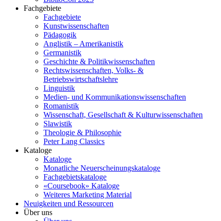
Fachgebiete
Fachgebiete
Kunstwissenschaften
Pädagogik
Anglistik – Amerikanistik
Germanistik
Geschichte & Politikwissenschaften
Rechtswissenschaften, Volks- &
Betriebswirtschaftslehre
Linguistik
Medien- und Kommunikationswissenschaften
Romanistik
Wissenschaft, Gesellschaft & Kulturwissenschaften
Slawistik
Theologie & Philosophie
Peter Lang Classics
Kataloge
Kataloge
Monatliche Neuerscheinungskataloge
Fachgebietskataloge
«Coursebook» Kataloge
Weiteres Marketing Material
Neuigkeiten und Ressourcen
Über uns