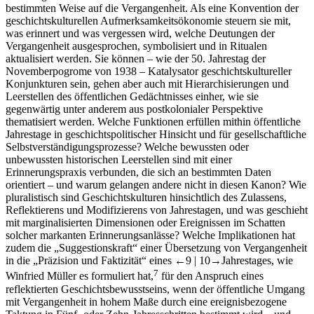
bestimmten Weise auf die Vergangenheit. Als eine Konvention der
geschichtskulturellen Aufmerksamkeitsökonomie steuern sie mit,
was erinnert und was vergessen wird, welche Deutungen der
Vergangenheit ausgesprochen, symbolisiert und in Ritualen
aktualisiert werden. Sie können – wie der 50. Jahrestag der
Novemberpogrome von 1938 – Katalysator geschichtskultureller
Konjunkturen sein, gehen aber auch mit Hierarchisierungen und
Leerstellen des öffentlichen Gedächtnisses einher, wie sie
gegenwärtig unter anderem aus postkolonialer Perspektive
thematisiert werden. Welche Funktionen erfüllen mithin öffentliche
Jahrestage in geschichtspolitischer Hinsicht und für gesellschaftliche
Selbstverständigungsprozesse? Welche bewussten oder
unbewussten historischen Leerstellen sind mit einer
Erinnerungspraxis verbunden, die sich an bestimmten Daten
orientiert – und warum gelangen andere nicht in diesen Kanon? Wie
pluralistisch sind Geschichtskulturen hinsichtlich des Zulassens,
Reflektierens und Modifizierens von Jahrestagen, und was geschieht
mit marginalisierten Dimensionen oder Ereignissen im Schatten
solcher markanten Erinnerungsanlässe? Welche Implikationen hat
zudem die „Suggestionskraft“ einer Übersetzung von Vergangenheit
in die „Präzision und Faktizität“ eines
←9 | 10→
Jahrestages, wie
7
Winfried Müller es formuliert hat,
für den Anspruch eines
reflektierten Geschichtsbewusstseins, wenn der öffentliche Umgang
mit Vergangenheit in hohem Maße durch eine ereignisbezogene