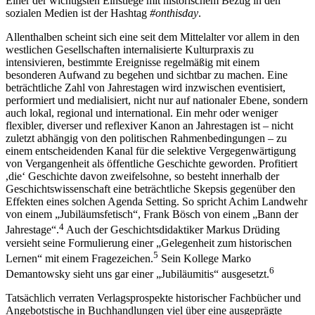
Einer der wichtigsten Einstiege mit historischem Bezug in den
sozialen Medien ist der Hashtag
#onthisday
.
Allenthalben scheint sich eine seit dem Mittelalter vor allem in den
westlichen Gesellschaften internalisierte Kulturpraxis zu
intensivieren, bestimmte Ereignisse regelmäßig mit einem
besonderen Aufwand zu begehen und sichtbar zu machen. Eine
beträchtliche Zahl von Jahrestagen wird inzwischen eventisiert,
performiert und medialisiert, nicht nur auf nationaler Ebene, sondern
auch lokal, regional und international. Ein mehr oder weniger
flexibler, diverser und reflexiver Kanon an Jahrestagen ist – nicht
zuletzt abhängig von den politischen Rahmenbedingungen – zu
einem entscheidenden Kanal für die selektive Vergegenwärtigung
von Vergangenheit als öffentliche Geschichte geworden. Profitiert
,die‘ Geschichte davon zweifelsohne, so besteht innerhalb der
Geschichtswissenschaft eine beträchtliche Skepsis gegenüber den
Effekten eines solchen Agenda Setting. So spricht Achim Landwehr
von einem „Jubiläumsfetisch“, Frank Bösch von einem „Bann der
4
Jahrestage“.
Auch der Geschichtsdidaktiker Markus Drüding
versieht seine Formulierung einer „Gelegenheit zum historischen
5
Lernen“ mit einem Fragezeichen.
Sein Kollege Marko
6
Demantowsky sieht uns gar einer „Jubiläumitis“ ausgesetzt.
Tatsächlich verraten Verlagsprospekte historischer Fachbücher und
Angebotstische in Buchhandlungen viel über eine ausgeprägte