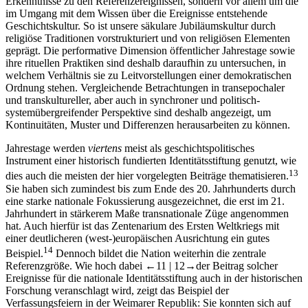
Erkenntnisse zu den Referenzereignissen, sondern vor allem um die
im Umgang mit dem Wissen über die Ereignisse entstehende
Geschichtskultur. So ist unsere säkulare Jubiläumskultur durch
religiöse Traditionen vorstrukturiert und von religiösen Elementen
geprägt. Die performative Dimension öffentlicher Jahrestage sowie
ihre rituellen Praktiken sind deshalb daraufhin zu untersuchen, in
welchem Verhältnis sie zu Leitvorstellungen einer demokratischen
Ordnung stehen. Vergleichende Betrachtungen in transepochaler
und transkultureller, aber auch in synchroner und politisch-
systemübergreifender Perspektive sind deshalb angezeigt, um
Kontinuitäten, Muster und Differenzen herausarbeiten zu können.
Jahrestage werden
viertens
meist als geschichtspolitisches
Instrument einer historisch fundierten Identitätsstiftung genutzt, wie
13
dies auch die meisten der hier vorgelegten Beiträge thematisieren.
Sie haben sich zumindest bis zum Ende des 20. Jahrhunderts durch
eine starke nationale Fokussierung ausgezeichnet, die erst im 21.
Jahrhundert in stärkerem Maße transnationale Züge angenommen
hat. Auch hierfür ist das Zentenarium des Ersten Weltkriegs mit
einer deutlicheren (west-)europäischen Ausrichtung ein gutes
14
Beispiel.
Dennoch bildet die Nation weiterhin die zentrale
Referenzgröße. Wie hoch dabei
←11 | 12→
der Beitrag solcher
Ereignisse für die nationale Identitätsstiftung auch in der historischen
Forschung veranschlagt wird, zeigt das Beispiel der
Verfassungsfeiern in der Weimarer Republik: Sie konnten sich auf