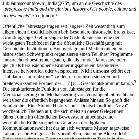
Jubiläumscountdown „India@75“, um an die Geschichte des
„
progressive India and the glorious history of it’s people, culture and
2
achievements
“ zu erinnern.
Öffentliche Jahrestage tragen seit längerer Zeit wesentlich zum
allgemeinen Geschichtsboom bei: Besondere historische Ereignisse,
Gründungstage, Geburtstage oder Gedenktage sind eine der
wichtigsten Triebfedern für die öffentliche Beschäftigung mit
Geschichte. Institutionen, Buchverlage und Medien mit einem
historischen Schwerpunkt organisieren einen Teil ihrer Programme
entsprechend bestimmter Daten, die als ,runde‘ Jahrestage oder
gleich als herausgehobene Erinnerungsjahre ein besonderes
Interesse hervorrufen oder versprechen. Nicht umsonst gehört der
„Jubiläums-Journalismus“ zu den ökonomisch sicheren und
3
breitenwirksamen Formen der
←7 | 8→
Geschichtskommunikation.
Die strukturierende Funktion von Jahrestagen für die
Memorialisierung und Medialisierung von Vergangenheit reicht aber
weit über die öffentlich begangenen Anlässe hinaus: So greift die
Sendereihe „Eine Stunde History“ auf „Deutschlandfunk Nova“
wöchentlich Themen auf, die sich meist zu dieser Gelegenheit
jähren, ohne im öffentlichen Bewusstsein unbedingt eine
wesentliche Rolle zu spielen. Gerade in der digitalen
Kommunikationswelt hat das an sich vertraute Muster, tageweise
kalendarische Ereignisse hervorzuheben, eine neue Blüte erlebt: