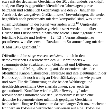
etwa mit der deutschen Geschichte des 20. Jahrhunderts verknüpft
sind, zur Skepsis gegenüber öffentlichen Jahrestagen per se
beitragen und schließlich Gedenktage wie den 27. Januar als
Ausdruck des „negativen Gedächtnisses“ hervorbringen, die weder
begrifflich noch performativ mit dem kompatibel sind, was unter
18
einem „Jubiläum“ in der Regel verstanden wird.
Umgekehrt
können bestimmte Ereignisse gezielt besetzt werden, um über
Brüche und Dissonanzen hinaus eine solche Einheit gerade durch
feierliche Rituale und festive
←12 | 13→
Veranstaltungen zu
postulieren, wie dies etwa in Russland im Zusammenhang mit dem
19
9. Mai 1945 geschieht.
Öffentliche Jahrestage weisen
sechstens
– auch in den
demokratischen Gesellschaften des 20. Jahrhunderts –
spannungsreiche Strukturen von Gleichheit und Differenz, von
Integration und Marginalisierung auf. So orientieren sich der
öffentliche Kanon historischer Jahrestage und ihre Deutungen in der
Bundesrepublik noch wenig an Diversitätskategorien wie
gender
und
race
. Für die Erinnerung an die beiden Weltkriege und
geschlechtsspezifische Gewalterfahrungen, aber auch für
generationelle Konflikte wie die „68er Bewegung“ oder
revolutionäre Umbrüche wie den „Mauerfall“ lässt sich eine
deutliche Hegemonie einer männlich geprägten Geschichte
beobachten. Jüngste Diskurse um das seit langer Zeit unzureichende
Erinnern an koloniale Verbrechen verweisen auf eine „koloniale