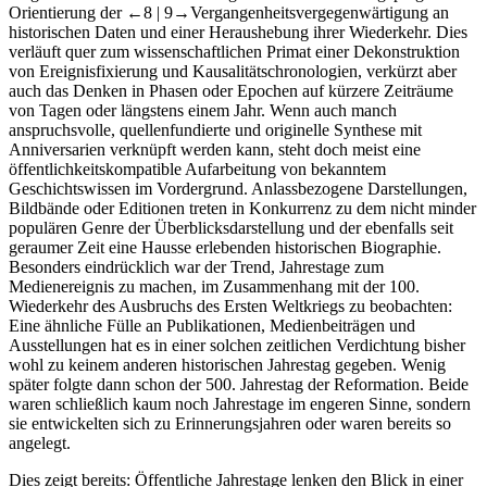
Orientierung der
←8 | 9→
Vergangenheitsvergegenwärtigung an
historischen Daten und einer Heraushebung ihrer Wiederkehr. Dies
verläuft quer zum wissenschaftlichen Primat einer Dekonstruktion
von Ereignisfixierung und Kausalitätschronologien, verkürzt aber
auch das Denken in Phasen oder Epochen auf kürzere Zeiträume
von Tagen oder längstens einem Jahr. Wenn auch manch
anspruchsvolle, quellenfundierte und originelle Synthese mit
Anniversarien verknüpft werden kann, steht doch meist eine
öffentlichkeitskompatible Aufarbeitung von bekanntem
Geschichtswissen im Vordergrund. Anlassbezogene Darstellungen,
Bildbände oder Editionen treten in Konkurrenz zu dem nicht minder
populären Genre der Überblicksdarstellung und der ebenfalls seit
geraumer Zeit eine Hausse erlebenden historischen Biographie.
Besonders eindrücklich war der Trend, Jahrestage zum
Medienereignis zu machen, im Zusammenhang mit der 100.
Wiederkehr des Ausbruchs des Ersten Weltkriegs zu beobachten:
Eine ähnliche Fülle an Publikationen, Medienbeiträgen und
Ausstellungen hat es in einer solchen zeitlichen Verdichtung bisher
wohl zu keinem anderen historischen Jahrestag gegeben. Wenig
später folgte dann schon der 500. Jahrestag der Reformation. Beide
waren schließlich kaum noch Jahrestage im engeren Sinne, sondern
sie entwickelten sich zu Erinnerungsjahren oder waren bereits so
angelegt.
Dies zeigt bereits: Öffentliche Jahrestage lenken den Blick in einer