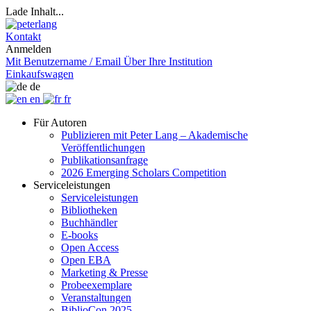
Lade Inhalt...
Kontakt
Anmelden
Mit Benutzername / Email
Über Ihre Institution
Einkaufswagen
de
en
fr
Für Autoren
Publizieren mit Peter Lang – Akademische
Veröffentlichungen
Publikationsanfrage
2026 Emerging Scholars Competition
Serviceleistungen
Serviceleistungen
Bibliotheken
Buchhändler
E-books
Open Access
Open EBA
Marketing & Presse
Probeexemplare
Veranstaltungen
BiblioCon 2025