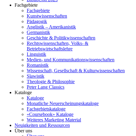
Fachgebiete
Fachgebiete
Kunstwissenschaften
Pädagogik
Anglistik – Amerikanistik
Germanistik
Geschichte & Politikwissenschaften
Rechtswissenschaften, Volks- &
Betriebswirtschaftslehre
Linguistik
Medien- und Kommunikationswissenschaften
Romanistik
Wissenschaft, Gesellschaft & Kulturwissenschaften
Slawistik
Theologie & Philosophie
Peter Lang Classics
Kataloge
Kataloge
Monatliche Neuerscheinungskataloge
Fachgebietskataloge
«Coursebook» Kataloge
Weiteres Marketing Material
Neuigkeiten und Ressourcen
Über uns