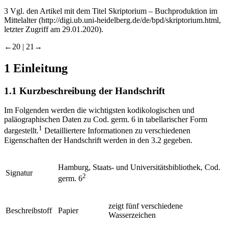
3
Vgl. den Artikel mit dem Titel
Skriptorium – Buchproduktion im
Mittelalter
(
http://digi.ub.uni-heidelberg.de/de/bpd/skriptorium.html
,
letzter Zugriff am 29.01.2020).
←20 |
21→
1
Einleitung
1.1
Kurzbeschreibung der Handschrift
Im Folgenden werden die wichtigsten kodikologischen und
paläographischen Daten zu Cod. germ. 6 in tabellarischer Form
1
dargestellt.
Detailliertere Informationen zu verschiedenen
Eigenschaften der Handschrift werden in den 3.2 gegeben.
Hamburg, Staats- und Universitätsbibliothek, Cod.
Signatur
2
germ. 6
zeigt fünf verschiedene
Beschreibstoff
Papier
Wasserzeichen