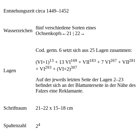
Entstehungszeit
circa 1449–1452
fünf verschiedene Sorten eines
Wasserzeichen
Ochsenkopfs
←21 |
22→
Cod. germ. 6 setzt sich aus 25 Lagen zusammen:
13
169
183
267
281
(VI+1)
+ 13 VI
+ VII
+ 7 VI
+ VII
293
307
+ VI
+ (VI+2)
Lagen
Auf der jeweils letzten Seite der Lagen 2–23
befindet sich an der Blattunterseite in der Nähe des
Falzes eine Reklamante.
Schriftraum
21–22 x 15–18 cm
4
Spaltenzahl
2