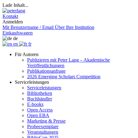
Lade Inhalt...
Kontakt
Anmelden
Mit Benutzername / Email
Über Ihre Institution
Einkaufswagen
de
en
fr
Für Autoren
Publizieren mit Peter Lang – Akademische
Veröffentlichungen
Publikationsanfrage
2026 Emerging Scholars Competition
Serviceleistungen
Serviceleistungen
Bibliotheken
Buchhändler
E-books
Open Access
Open EBA
Marketing & Presse
Probeexemplare
Veranstaltungen
BiblioCon 2025