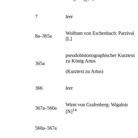
7
leer
Wolfram von Eschenbach:
Parzival
8a–365a
[L]‌
pseudohistoriographischer Kurztext
zu König Artus
365a
(
Kurztext zu Artus
)
366
leer
Wirnt von Grafenberg:
Wigalois
367a–560a
14
[N]‌
560a–567a