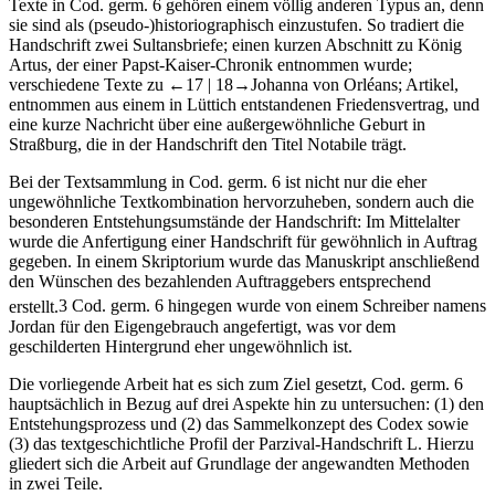
Texte in Cod. germ. 6 gehören einem völlig anderen Typus an, denn
sie sind als (pseudo-)historiographisch einzustufen. So tradiert die
Handschrift zwei Sultansbriefe; einen kurzen Abschnitt zu König
Artus, der einer Papst-Kaiser-Chronik entnommen wurde;
verschiedene Texte zu
←17 |
18→
Johanna von Orléans; Artikel,
entnommen aus einem in Lüttich entstandenen Friedensvertrag, und
eine kurze Nachricht über eine außergewöhnliche Geburt in
Straßburg, die in der Handschrift den Titel
Notabile
trägt.
Bei der Textsammlung in Cod. germ. 6 ist nicht nur die eher
ungewöhnliche Textkombination hervorzuheben, sondern auch die
besonderen Entstehungsumstände der Handschrift: Im Mittelalter
wurde die Anfertigung einer Handschrift für gewöhnlich in Auftrag
gegeben. In einem Skriptorium wurde das Manuskript anschließend
den Wünschen des bezahlenden Auftraggebers entsprechend
erstellt.
3
Cod. germ. 6 hingegen wurde von einem Schreiber namens
Jordan für den Eigengebrauch angefertigt, was vor dem
geschilderten Hintergrund eher ungewöhnlich ist.
Die vorliegende Arbeit hat es sich zum Ziel gesetzt, Cod. germ. 6
hauptsächlich in Bezug auf drei Aspekte hin zu untersuchen: (1) den
Entstehungsprozess und (2) das Sammelkonzept des Codex sowie
(3) das textgeschichtliche Profil der
Parzival
-Handschrift L. Hierzu
gliedert sich die Arbeit auf Grundlage der angewandten Methoden
in zwei Teile.