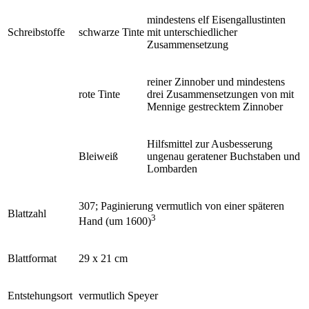
mindestens elf Eisengallustinten
Schreibstoffe
schwarze Tinte
mit unterschiedlicher
Zusammensetzung
reiner Zinnober und mindestens
rote Tinte
drei Zusammensetzungen von mit
Mennige gestrecktem Zinnober
Hilfsmittel zur Ausbesserung
Bleiweiß
ungenau geratener Buchstaben und
Lombarden
307; Paginierung vermutlich von einer späteren
Blattzahl
3
Hand (um 1600)
Blattformat
29 x 21 cm
Entstehungsort
vermutlich Speyer