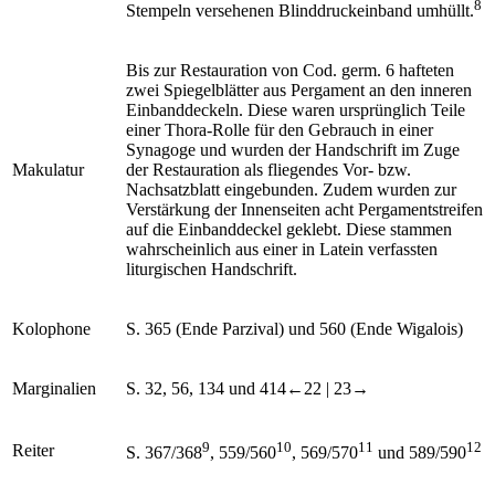
8
Stempeln versehenen Blinddruckeinband umhüllt.
Bis zur Restauration von Cod. germ. 6 hafteten
zwei Spiegelblätter aus Pergament an den inneren
Einbanddeckeln. Diese waren ursprünglich Teile
einer Thora-Rolle für den Gebrauch in einer
Synagoge und wurden der Handschrift im Zuge
Makulatur
der Restauration als fliegendes Vor- bzw.
Nachsatzblatt eingebunden. Zudem wurden zur
Verstärkung der Innenseiten acht Pergamentstreifen
auf die Einbanddeckel geklebt. Diese stammen
wahrscheinlich aus einer in Latein verfassten
liturgischen Handschrift.
Kolophone
S. 365 (Ende
Parzival
) und 560 (Ende
Wigalois
)
Marginalien
S. 32, 56, 134 und 414
←22 |
23→
9
10
11
12
Reiter
S. 367/368
, 559/560
, 569/570
und 589/590