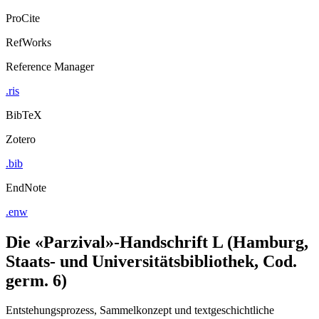
ProCite
RefWorks
Reference Manager
.ris
BibTeX
Zotero
.bib
EndNote
.enw
Die «Parzival»-Handschrift L (Hamburg,
Staats- und Universitätsbibliothek, Cod.
germ. 6)
Entstehungsprozess, Sammelkonzept und textgeschichtliche