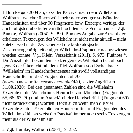
1
Bumke
gab 2004 an, dass der
Parzival
nach dem
Willehalm
Wolframs, welcher über zwölf mehr oder weniger vollständige
Handschriften und über 90 Fragmente bzw. Exzerpte verfügt, der
am häufigsten überlieferte mittelhochdeutsche Versroman ist. Vgl.
Bumke
, Wolfram (2004), S. 390.
Bumke
s Angabe zur Anzahl der
erhaltenen Textzeugen des
Willehalm
ist nicht mehr aktuell – nicht
zuletzt, weil in der Zwischenzeit die kodikologische
Zusammengehörigkeit einiger
Willehalm
-Fragmente nachgewiesen
werden konnte. Vgl.
Klein
, Verzeichnis (2011), S. 973, Fußnote *.
Die Anzahl der bekannten Textzeugen des
Willehalm
beläuft sich
gemäß der Übersicht mit dem Titel
Wolfram von Eschenbach:
‘Willehalm’
im Handschriftencensus mit zwölf vollständigen
Handschriften und 67 Fragmenten auf 79
(
www.handschriftencensus.de/werke/440
, letzter Zugriff am
31.08.2020). Bei den genannten Zahlen sind die
Willehalm
-
Exzerpte in der Weltchronik Heinrichs von München (Fragmente
65, 66, 67, 70) und im
Arabel
-Teil der Handschrift L (Fragment 69)
nicht berücksichtigt worden. Doch auch wenn man die vier
Exzerpte zu den 79 erhaltenen Handschriften und Fragmenten des
Willehalm
zählt, so weist der
Parzival
immer noch sechs Textzeugen
mehr als der
Willehalm
auf.
2
Vgl.
Bumke
, Wolfram (2004), S. 252.