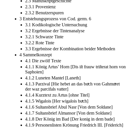
2.3 Manuskriptgeschichte
2.3.1 Provenienz
2.3.2 Benutzerspuren
3 Entstehungsprozess von Cod. germ. 6
3.1 Kodikologische Untersuchung
3.2 Ergebnisse der Tintenanalyse
3.2.1 Schwarze Tinte
3.2.2 Rote Tinte
3.3 Ergebnisse der Kombination beider Methoden
4 Sammelkonzept
4.1 Die zwölf Texte
4.1.1 König Artus’ Horn [Dis iſt frauw triſterat horn von
Saphoien]
4.1.2 Luneten Mantel [Laneth]
4.1.3 Parzival [Hie hebet an das buͯch von Gahmuͯret
der waz parcifals vatter]
4.1.4 Kurztext zu Artus [ohne Titel]
4.1.5 Wigalois [Her wigalois buͯch]
4.1.6 Sultansbrief Abul Nasr [Von dem Soldane]
4.1.7 Sultansbrief Almansor [Von dem Soldane]
4.1.8 Der König im Bad [Der konig in dem bade]
4.1.9 Personenlisten Krönung Friedrich III. [Friderich]