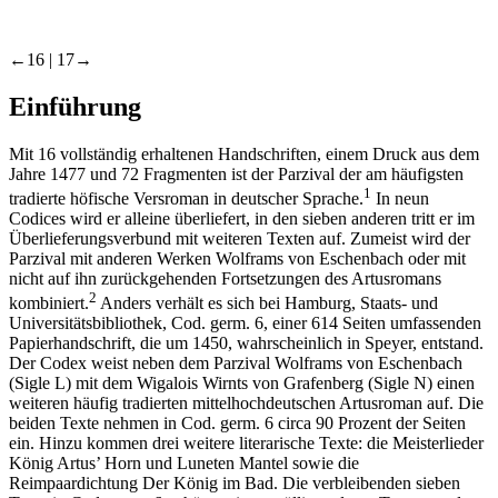
←16 |
17→
Einführung
Mit 16 vollständig erhaltenen Handschriften, einem Druck aus dem
Jahre 1477 und 72 Fragmenten ist der
Parzival
der am häufigsten
1
tradierte höfische Versroman in deutscher Sprache.
In neun
Codices wird er alleine überliefert, in den sieben anderen tritt er im
Überlieferungsverbund mit weiteren Texten auf. Zumeist wird der
Parzival
mit anderen Werken Wolframs von Eschenbach oder mit
nicht auf ihn zurückgehenden Fortsetzungen des Artusromans
2
kombiniert.
Anders verhält es sich bei Hamburg, Staats- und
Universitätsbibliothek, Cod. germ. 6, einer 614 Seiten umfassenden
Papierhandschrift, die um 1450, wahrscheinlich in Speyer, entstand.
Der Codex weist neben dem
Parzival
Wolframs von Eschenbach
(Sigle L) mit dem
Wigalois
Wirnts von Grafenberg (Sigle N) einen
weiteren häufig tradierten mittelhochdeutschen Artusroman auf. Die
beiden Texte nehmen in Cod. germ. 6 circa 90 Prozent der Seiten
ein. Hinzu kommen drei weitere literarische Texte: die Meisterlieder
König Artus’ Horn
und
Luneten Mantel
sowie die
Reimpaardichtung
Der König im Bad
. Die verbleibenden sieben