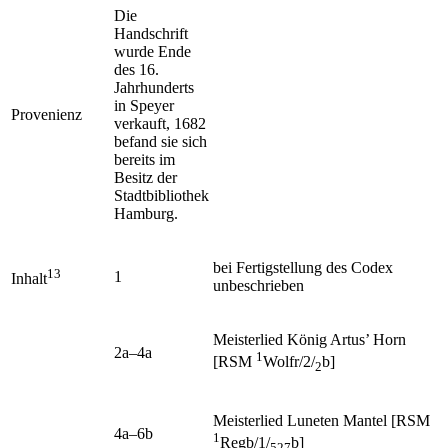
Die
Handschrift
wurde Ende
des 16.
Jahrhunderts
in Speyer
Provenienz
verkauft, 1682
befand sie sich
bereits im
Besitz der
Stadtbibliothek
Hamburg.
bei Fertigstellung des Codex
13
1
Inhalt
unbeschrieben
Meisterlied
König Artus’ Horn
2a–4a
1
[RSM
Wolfr/2/
b]
2
Meisterlied
Luneten Mantel [RSM
4a–6b
1
Regb/1/
b]
527