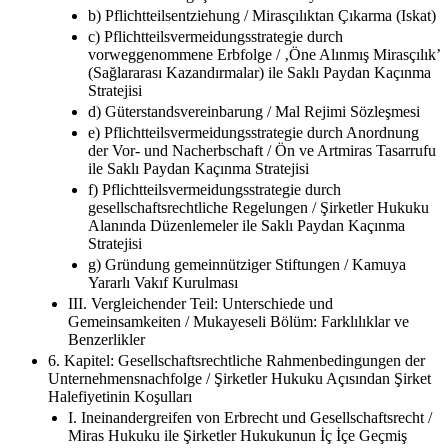
b) Pflichtteilsentziehung / Mirasçılıktan Çıkarma (Iskat)
c) Pflichtteilsvermeidungsstrategie durch
vorweggenommene Erbfolge / ‚Öne Alınmış Mirasçılık’
(Sağlararası Kazandırmalar) ile Saklı Paydan Kaçınma
Stratejisi
d) Güterstandsvereinbarung / Mal Rejimi Sözleşmesi
e) Pflichtteilsvermeidungsstrategie durch Anordnung
der Vor- und Nacherbschaft / Ön ve Artmiras Tasarrufu
ile Saklı Paydan Kaçınma Stratejisi
f) Pflichtteilsvermeidungsstrategie durch
gesellschaftsrechtliche Regelungen / Şirketler Hukuku
Alanında Düzenlemeler ile Saklı Paydan Kaçınma
Stratejisi
g) Gründung gemeinnütziger Stiftungen / Kamuya
Yararlı Vakıf Kurulması
III. Vergleichender Teil: Unterschiede und
Gemeinsamkeiten / Mukayeseli Bölüm: Farklılıklar ve
Benzerlikler
6. Kapitel: Gesellschaftsrechtliche Rahmenbedingungen der
Unternehmensnachfolge / Şirketler Hukuku Açısından Şirket
Halefiyetinin Koşulları
I. Ineinandergreifen von Erbrecht und Gesellschaftsrecht /
Miras Hukuku ile Şirketler Hukukunun İç İçe Geçmiş