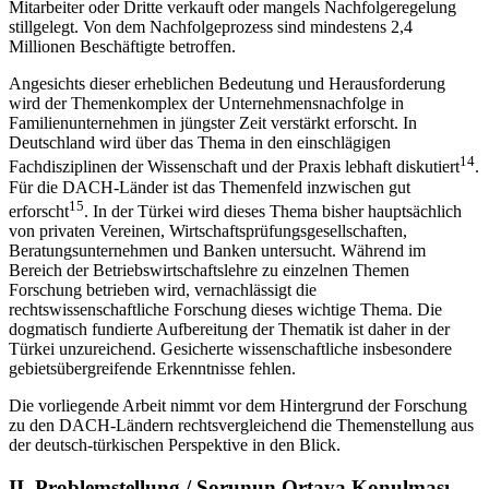
Mitarbeiter oder Dritte verkauft oder mangels Nachfolgeregelung
stillgelegt. Von dem Nachfolgeprozess sind mindestens 2,4
Millionen Beschäftigte betroffen.
Angesichts dieser erheblichen Bedeutung und Herausforderung
wird der Themenkomplex der Unternehmensnachfolge in
Familienunternehmen in jüngster Zeit verstärkt erforscht. In
Deutschland wird über das Thema in den einschlägigen
14
Fachdisziplinen der Wissenschaft und der Praxis lebhaft diskutiert
.
Für die DACH-Länder ist das Themenfeld inzwischen gut
15
erforscht
. In der Türkei wird dieses Thema bisher hauptsächlich
von privaten Vereinen, Wirtschaftsprüfungsgesellschaften,
Beratungsunternehmen und Banken untersucht. Während im
Bereich der Betriebswirtschaftslehre zu einzelnen Themen
Forschung betrieben wird, vernachlässigt die
rechtswissenschaftliche Forschung dieses wichtige Thema. Die
dogmatisch fundierte Aufbereitung der Thematik ist daher in der
Türkei unzureichend. Gesicherte wissenschaftliche insbesondere
gebietsübergreifende Erkenntnisse fehlen.
Die vorliegende Arbeit nimmt vor dem Hintergrund der Forschung
zu den DACH-Ländern rechtsvergleichend die Themenstellung aus
der deutsch-türkischen Perspektive in den Blick.
II.
Problemstellung /
Sorunun Ortaya Konulması