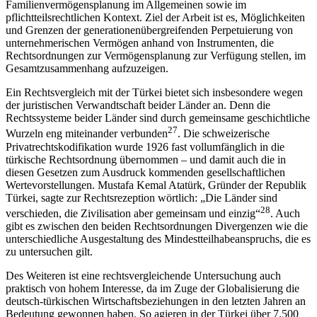
Familienvermögensplanung im Allgemeinen sowie im
pflichtteilsrechtlichen Kontext. Ziel der Arbeit ist es, Möglichkeiten
und Grenzen der generationenübergreifenden Perpetuierung von
unternehmerischen Vermögen anhand von Instrumenten, die
Rechtsordnungen zur Vermögensplanung zur Verfügung stellen, im
Gesamtzusammenhang aufzuzeigen.
Ein Rechtsvergleich mit der Türkei bietet sich insbesondere wegen
der juristischen Verwandtschaft beider Länder an. Denn die
Rechtssysteme beider Länder sind durch gemeinsame geschichtliche
27
Wurzeln eng miteinander verbunden
. Die schweizerische
Privatrechtskodifikation wurde 1926 fast vollumfänglich in die
türkische Rechtsordnung übernommen – und damit auch die in
diesen Gesetzen zum Ausdruck kommenden gesellschaftlichen
Wertevorstellungen. Mustafa Kemal Atatürk, Gründer der Republik
Türkei, sagte zur Rechtsrezeption wörtlich: „Die Länder sind
28
verschieden, die Zivilisation aber gemeinsam und einzig“
. Auch
gibt es zwischen den beiden Rechtsordnungen Divergenzen wie die
unterschiedliche Ausgestaltung des Mindestteilhabeanspruchs, die es
zu untersuchen gilt.
Des Weiteren ist eine rechtsvergleichende Untersuchung auch
praktisch von hohem Interesse, da im Zuge der Globalisierung die
deutsch-türkischen Wirtschaftsbeziehungen in den letzten Jahren an
Bedeutung gewonnen haben. So agieren in der Türkei über 7.500