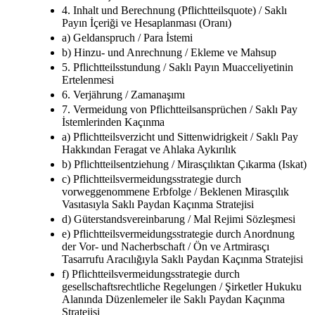
4. Inhalt und Berechnung (Pflichtteilsquote) / Saklı
Payın İçeriği ve Hesaplanması (Oranı)
a) Geldanspruch / Para İstemi
b) Hinzu- und Anrechnung / Ekleme ve Mahsup
5. Pflichtteilsstundung / Saklı Payın Muacceliyetinin
Ertelenmesi
6. Verjährung / Zamanaşımı
7. Vermeidung von Pflichtteilsansprüchen / Saklı Pay
İstemlerinden Kaçınma
a) Pflichtteilsverzicht und Sittenwidrigkeit / Saklı Pay
Hakkından Feragat ve Ahlaka Aykırılık
b) Pflichtteilsentziehung / Mirasçılıktan Çıkarma (Iskat)
c) Pflichtteilsvermeidungsstrategie durch
vorweggenommene Erbfolge / Beklenen Mirasçılık
Vasıtasıyla Saklı Paydan Kaçınma Stratejisi
d) Güterstandsvereinbarung / Mal Rejimi Sözleşmesi
e) Pflichtteilsvermeidungsstrategie durch Anordnung
der Vor- und Nacherbschaft / Ön ve Artmirasçı
Tasarrufu Aracılığıyla Saklı Paydan Kaçınma Stratejisi
f) Pflichtteilsvermeidungsstrategie durch
gesellschaftsrechtliche Regelungen / Şirketler Hukuku
Alanında Düzenlemeler ile Saklı Paydan Kaçınma
Stratejisi