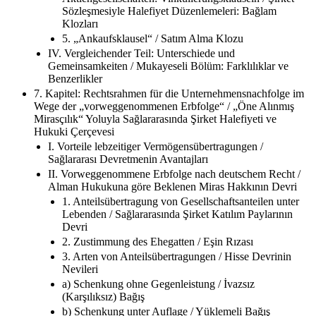
Sözleşmesiyle Halefiyet Düzenlemeleri: Bağlam
Klozları
5. „Ankaufsklausel“ / Satım Alma Klozu
IV. Vergleichender Teil: Unterschiede und
Gemeinsamkeiten / Mukayeseli Bölüm: Farklılıklar ve
Benzerlikler
7. Kapitel: Rechtsrahmen für die Unternehmensnachfolge im
Wege der „vorweggenommenen Erbfolge“ / „Öne Alınmış
Mirasçılık“ Yoluyla Sağlararasında Şirket Halefiyeti ve
Hukuki Çerçevesi
I. Vorteile lebzeitiger Vermögensübertragungen /
Sağlararası Devretmenin Avantajları
II. Vorweggenommene Erbfolge nach deutschem Recht /
Alman Hukukuna göre Beklenen Miras Hakkının Devri
1. Anteilsübertragung von Gesellschaftsanteilen unter
Lebenden / Sağlararasında Şirket Katılım Paylarının
Devri
2. Zustimmung des Ehegatten / Eşin Rızası
3. Arten von Anteilsübertragungen / Hisse Devrinin
Nevileri
a) Schenkung ohne Gegenleistung / İvazsız
(Karşılıksız) Bağış
b) Schenkung unter Auflage / Yüklemeli Bağış