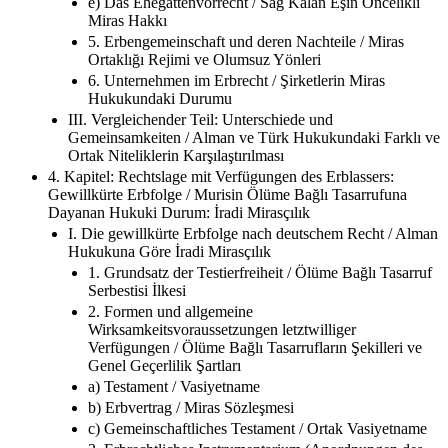
e) Das Ehegattenvorrecht / Sağ Kalan Eşin Öncelikli
Miras Hakkı
5. Erbengemeinschaft und deren Nachteile / Miras
Ortaklığı Rejimi ve Olumsuz Yönleri
6. Unternehmen im Erbrecht / Şirketlerin Miras
Hukukundaki Durumu
III. Vergleichender Teil: Unterschiede und
Gemeinsamkeiten / Alman ve Türk Hukukundaki Farklı ve
Ortak Niteliklerin Karşılaştırılması
4. Kapitel: Rechtslage mit Verfügungen des Erblassers:
Gewillkürte Erbfolge / Murisin Ölüme Bağlı Tasarrufuna
Dayanan Hukuki Durum: İradi Mirasçılık
I. Die gewillkürte Erbfolge nach deutschem Recht / Alman
Hukukuna Göre İradi Mirasçılık
1. Grundsatz der Testierfreiheit / Ölüme Bağlı Tasarruf
Serbestisi İlkesi
2. Formen und allgemeine
Wirksamkeitsvoraussetzungen letztwilliger
Verfügungen / Ölüme Bağlı Tasarrufların Şekilleri ve
Genel Geçerlilik Şartları
a) Testament / Vasiyetname
b) Erbvertrag / Miras Sözleşmesi
c) Gemeinschaftliches Testament / Ortak Vasiyetname