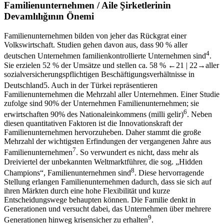
Familienunternehmen /
Aile Şirketlerinin
Devamlılığının Önemi
Familienunternehmen bilden von jeher das Rückgrat einer
Volkswirtschaft. Studien gehen davon aus, dass 90 % aller
4
deutschen Unternehmen familienkontrollierte Unternehmen sind
.
Sie erzielen 52 % der Umsätze und stellen ca. 58 %
←21 |
22→
aller
sozialversicherungspflichtigen Beschäftigungsverhältnisse in
Deutschland
5
. Auch in der Türkei repräsentieren
Familienunternehmen die Mehrzahl aller Unternehmen. Einer Studie
zufolge sind 90% der Unternehmen Familienunternehmen; sie
6
erwirtschaften 90% des Nationaleinkommens (
milli gelir
)
. Neben
diesen quantitativen Faktoren ist die Innovationskraft der
Familienunternehmen hervorzuheben. Daher stammt die große
Mehrzahl der wichtigsten Erfindungen der vergangenen Jahre aus
7
Familienunternehmen
. So verwundert es nicht, dass mehr als
Dreiviertel der unbekannten Weltmarktführer, die sog. „Hidden
8
Champions“, Familienunternehmen sind
. Diese hervorragende
Stellung erlangen Familienunternehmen dadurch, dass sie sich auf
ihren Märkten durch eine hohe Flexibilität und kurze
Entscheidungswege behaupten können. Die Familie denkt in
Generationen und versucht dabei, das Unternehmen über mehrere
9
Generationen hinweg krisensicher zu erhalten
.