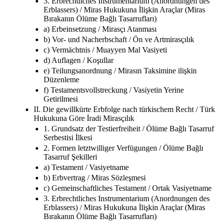
3. Erbrechtliches Instrumentarium (Anordnungen des
Erblassers) / Miras Hukukuna İlişkin Araçlar (Miras
Bırakanın Ölüme Bağlı Tasarrufları)
a) Erbeinsetzung / Mirasçı Atanması
b) Vor- und Nacherbschaft / Ön ve Artmirasçılık
c) Vermächtnis / Muayyen Mal Vasiyeti
d) Auflagen / Koşullar
e) Teilungsanordnung / Mirasın Taksimine ilişkin
Düzenleme
f) Testamentsvollstreckung / Vasiyetin Yerine
Getirilmesi
II. Die gewillkürte Erbfolge nach türkischem Recht / Türk
Hukukuna Göre İradi Mirasçılık
1. Grundsatz der Testierfreiheit / Ölüme Bağlı Tasarruf
Serbestisi İlkesi
2. Formen letztwilliger Verfügungen / Ölüme Bağlı
Tasarruf Şekilleri
a) Testament / Vasiyetname
b) Erbvertrag / Miras Sözleşmesi
c) Gemeinschaftliches Testament / Ortak Vasiyetname
3. Erbrechtliches Instrumentarium (Anordnungen des
Erblassers) / Miras Hukukuna İlişkin Araçlar (Miras
Bırakanın Ölüme Bağlı Tasarrufları)