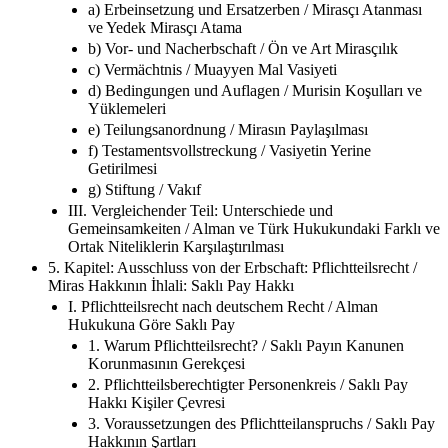
a) Erbeinsetzung und Ersatzerben / Mirasçı Atanması
ve Yedek Mirasçı Atama
b) Vor- und Nacherbschaft / Ön ve Art Mirasçılık
c) Vermächtnis / Muayyen Mal Vasiyeti
d) Bedingungen und Auflagen / Murisin Koşulları ve
Yüklemeleri
e) Teilungsanordnung / Mirasın Paylaşılması
f) Testamentsvollstreckung / Vasiyetin Yerine
Getirilmesi
g) Stiftung / Vakıf
III. Vergleichender Teil: Unterschiede und
Gemeinsamkeiten / Alman ve Türk Hukukundaki Farklı ve
Ortak Niteliklerin Karşılaştırılması
5. Kapitel: Ausschluss von der Erbschaft: Pflichtteilsrecht /
Miras Hakkının İhlali: Saklı Pay Hakkı
I. Pflichtteilsrecht nach deutschem Recht / Alman
Hukukuna Göre Saklı Pay
1. Warum Pflichtteilsrecht? / Saklı Payın Kanunen
Korunmasının Gerekçesi
2. Pflichtteilsberechtigter Personenkreis / Saklı Pay
Hakkı Kişiler Çevresi
3. Voraussetzungen des Pflichtteilanspruchs / Saklı Pay
Hakkının Şartları