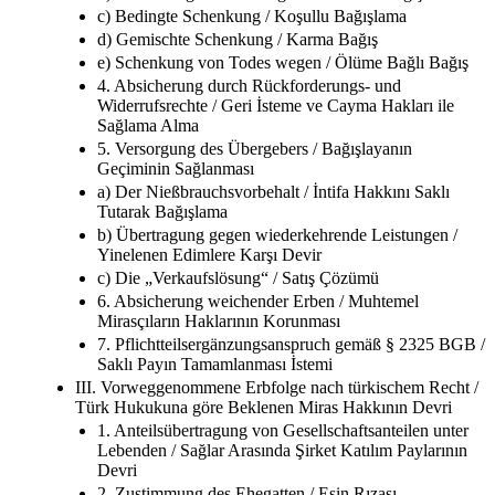
c) Bedingte Schenkung / Koşullu Bağışlama
d) Gemischte Schenkung / Karma Bağış
e) Schenkung von Todes wegen / Ölüme Bağlı Bağış
4. Absicherung durch Rückforderungs- und
Widerrufsrechte / Geri İsteme ve Cayma Hakları ile
Sağlama Alma
5. Versorgung des Übergebers / Bağışlayanın
Geçiminin Sağlanması
a) Der Nießbrauchsvorbehalt / İntifa Hakkını Saklı
Tutarak Bağışlama
b) Übertragung gegen wiederkehrende Leistungen /
Yinelenen Edimlere Karşı Devir
c) Die „Verkaufslösung“ / Satış Çözümü
6. Absicherung weichender Erben / Muhtemel
Mirasçıların Haklarının Korunması
7. Pflichtteilsergänzungsanspruch gemäß § 2325 BGB /
Saklı Payın Tamamlanması İstemi
III. Vorweggenommene Erbfolge nach türkischem Recht /
Türk Hukukuna göre Beklenen Miras Hakkının Devri
1. Anteilsübertragung von Gesellschaftsanteilen unter
Lebenden / Sağlar Arasında Şirket Katılım Paylarının
Devri
2. Zustimmung des Ehegatten / Eşin Rızası