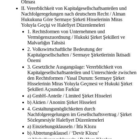
Olması
II. Vererblichkeit von Kapitalgesellschaftsanteilen und
Nachfolgeregelungen nach deutschem Recht / Alman
Hukukuna Göre Sermaye Şirketi Hisselerinin Miras
Yoluyla Geçişi ve Halefiyet Düzenlemeleri
1. Rechtsformen von Unternehmen und
Vermögenszuordnung / Hukuki Şirket Şekilleri ve
Malvarlığın Tahsisi
2. Volkswirtschaftliche Bedeutung der
Kapitalgesellschaften / Sermaye Şirketlerinin İktisadi
Önemi
3. Gesetzliche Ausgangslage: Vererblichkeit von
Kapitalgesellschaftsanteilen und Unterschiede zwischen
den Rechtsformen / Yasal Durum: Sermaye Şirket
Hisselerinin Miras Yoluyla Geçmesi ve Hukuki Şirket
Şekilleri Açısından Farklar
a) GmbH-Anteile / Limited Şirket Hisseleri
b) Aktien / Anonim Şirket Hisseleri
4. Gestaltungsmöglichkeiten durch
Nachfolgeregelungen im Gesellschaftsvertrag / Şirket
Sözleşmesiyle Halefiyet Düzenlemeleri
a) Einziehungsklauseln / İtfa Klozu
b) Abtretungsklausel / ‘Devir Klozu’