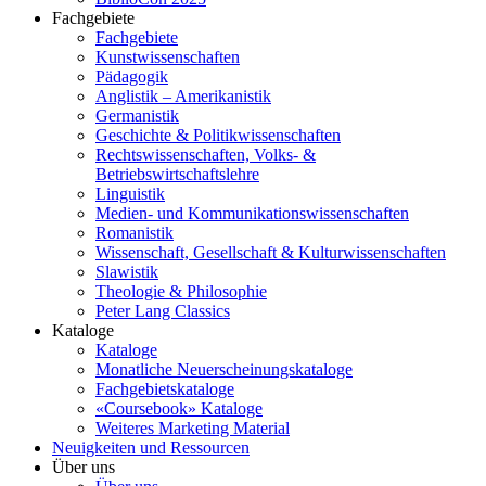
Fachgebiete
Fachgebiete
Kunstwissenschaften
Pädagogik
Anglistik – Amerikanistik
Germanistik
Geschichte & Politikwissenschaften
Rechtswissenschaften, Volks- &
Betriebswirtschaftslehre
Linguistik
Medien- und Kommunikationswissenschaften
Romanistik
Wissenschaft, Gesellschaft & Kulturwissenschaften
Slawistik
Theologie & Philosophie
Peter Lang Classics
Kataloge
Kataloge
Monatliche Neuerscheinungskataloge
Fachgebietskataloge
«Coursebook» Kataloge
Weiteres Marketing Material
Neuigkeiten und Ressourcen
Über uns