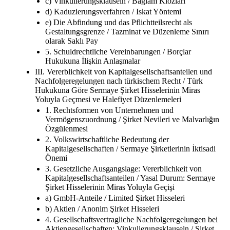
c) Vinkulierungsklauseln / Bağlam Klozları
d) Kaduzierungsverfahren / Iskat Yöntemi
e) Die Abfindung und das Pflichtteilsrecht als
Gestaltungsgrenze / Tazminat ve Düzenleme Sınırı
olarak Saklı Pay
5. Schuldrechtliche Vereinbarungen / Borçlar
Hukukuna İlişkin Anlaşmalar
III. Vererblichkeit von Kapitalgesellschaftsanteilen und
Nachfolgeregelungen nach türkischem Recht / Türk
Hukukuna Göre Sermaye Şirket Hisselerinin Miras
Yoluyla Geçmesi ve Halefiyet Düzenlemeleri
1. Rechtsformen von Unternehmen und
Vermögenszuordnung / Şirket Nevileri ve Malvarlığın
Özgülenmesi
2. Volkswirtschaftliche Bedeutung der
Kapitalgesellschaften / Sermaye Şirketlerinin İktisadi
Önemi
3. Gesetzliche Ausgangslage: Vererblichkeit von
Kapitalgesellschaftsanteilen / Yasal Durum: Sermaye
Şirket Hisselerinin Miras Yoluyla Geçişi
a) GmbH-Anteile / Limited Şirket Hisseleri
b) Aktien / Anonim Şirket Hisseleri
4. Gesellschaftsvertragliche Nachfolgeregelungen bei
Aktiengesellschaften: Vinkulierungsklauseln / Şirket