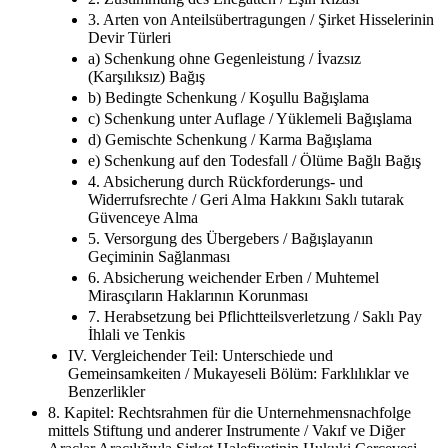
3. Arten von Anteilsübertragungen / Şirket Hisselerinin
Devir Türleri
a) Schenkung ohne Gegenleistung / İvazsız
(Karşılıksız) Bağış
b) Bedingte Schenkung / Koşullu Bağışlama
c) Schenkung unter Auflage / Yüklemeli Bağışlama
d) Gemischte Schenkung / Karma Bağışlama
e) Schenkung auf den Todesfall / Ölüme Bağlı Bağış
4. Absicherung durch Rückforderungs- und
Widerrufsrechte / Geri Alma Hakkını Saklı tutarak
Güvenceye Alma
5. Versorgung des Übergebers / Bağışlayanın
Geçiminin Sağlanması
6. Absicherung weichender Erben / Muhtemel
Mirasçıların Haklarının Korunması
7. Herabsetzung bei Pflichtteilsverletzung / Saklı Pay
İhlali ve Tenkis
IV. Vergleichender Teil: Unterschiede und
Gemeinsamkeiten / Mukayeseli Bölüm: Farklılıklar ve
Benzerlikler
8. Kapitel: Rechtsrahmen für die Unternehmensnachfolge
mittels Stiftung und anderer Instrumente / Vakıf ve Diğer