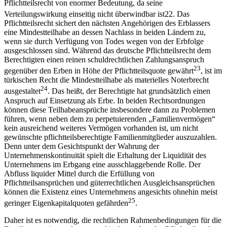
Pflichtteilsrecht von enormer Bedeutung, da seine
Verteilungswirkung einseitig nicht überwindbar ist
22
. Das
Pflichtteilsrecht sichert den nächsten Angehörigen des Erblassers
eine Mindestteilhabe an dessen Nachlass in beiden Ländern zu,
wenn sie durch Verfügung von Todes wegen von der Erbfolge
ausgeschlossen sind. Während das deutsche Pflichtteilsrecht dem
Berechtigten einen reinen schuldrechtlichen Zahlungsanspruch
23
gegenüber den Erben in Höhe der Pflichtteilsquote gewährt
, ist im
türkischen Recht die Mindestteilhabe als materielles Noterbrecht
24
ausgestaltet
. Das heißt, der Berechtigte hat grundsätzlich einen
Anspruch auf Einsetzung als Erbe. In beiden Rechtsordnungen
können diese Teilhabeansprüche insbesondere dann zu Problemen
führen, wenn neben dem zu perpetuierenden „Familienvermögen“
kein ausreichend weiteres Vermögen vorhanden ist, um nicht
gewünschte pflichtteilsberechtigte Familienmitglieder auszuzahlen.
Denn unter dem Gesichtspunkt der Wahrung der
Unternehmenskontinuität spielt die Erhaltung der Liquidität des
Unternehmens im Erbgang eine ausschlaggebende Rolle. Der
Abfluss liquider Mittel durch die Erfüllung von
Pflichtteilsansprüchen und güterrechtlichen Ausgleichsansprüchen
können die Existenz eines Unternehmens angesichts ohnehin meist
25
geringer Eigenkapitalquoten gefährden
.
Daher ist es notwendig, die rechtlichen Rahmenbedingungen für die