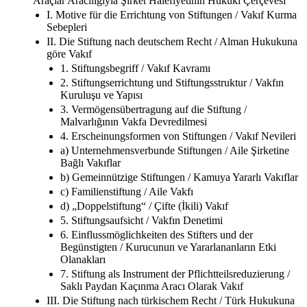
Araçlar Aracılığıyla Şirket Halefiyetinin Hukuki Çerçevesi
I. Motive für die Errichtung von Stiftungen / Vakıf Kurma
Sebepleri
II. Die Stiftung nach deutschem Recht / Alman Hukukuna
göre Vakıf
1. Stiftungsbegriff / Vakıf Kavramı
2. Stiftungserrichtung und Stiftungsstruktur / Vakfın
Kuruluşu ve Yapısı
3. Vermögensübertragung auf die Stiftung /
Malvarlığının Vakfa Devredilmesi
4. Erscheinungsformen von Stiftungen / Vakıf Nevileri
a) Unternehmensverbunde Stiftungen / Aile Şirketine
Bağlı Vakıflar
b) Gemeinnützige Stiftungen / Kamuya Yararlı Vakıflar
c) Familienstiftung / Aile Vakfı
d) „Doppelstiftung“ / Çifte (İkili) Vakıf
5. Stiftungsaufsicht / Vakfın Denetimi
6. Einflussmöglichkeiten des Stifters und der
Begünstigten / Kurucunun ve Yararlananların Etki
Olanakları
7. Stiftung als Instrument der Pflichtteilsreduzierung /
Saklı Paydan Kaçınma Aracı Olarak Vakıf
III. Die Stiftung nach türkischem Recht / Türk Hukukuna