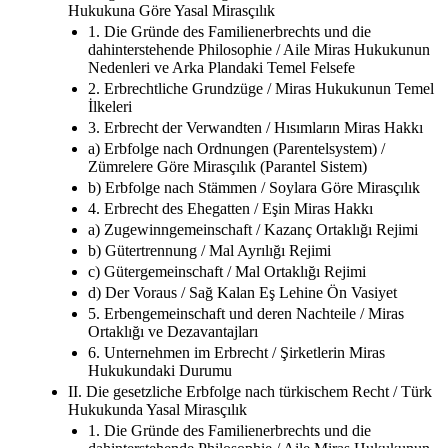
Hukukuna Göre Yasal Mirasçılık
1. Die Gründe des Familienerbrechts und die
dahinterstehende Philosophie / Aile Miras Hukukunun
Nedenleri ve Arka Plandaki Temel Felsefe
2. Erbrechtliche Grundzüge / Miras Hukukunun Temel
İlkeleri
3. Erbrecht der Verwandten / Hısımların Miras Hakkı
a) Erbfolge nach Ordnungen (Parentelsystem) /
Zümrelere Göre Mirasçılık (Parantel Sistem)
b) Erbfolge nach Stämmen / Soylara Göre Mirasçılık
4. Erbrecht des Ehegatten / Eşin Miras Hakkı
a) Zugewinngemeinschaft / Kazanç Ortaklığı Rejimi
b) Gütertrennung / Mal Ayrılığı Rejimi
c) Gütergemeinschaft / Mal Ortaklığı Rejimi
d) Der Voraus / Sağ Kalan Eş Lehine Ön Vasiyet
5. Erbengemeinschaft und deren Nachteile / Miras
Ortaklığı ve Dezavantajları
6. Unternehmen im Erbrecht / Şirketlerin Miras
Hukukundaki Durumu
II. Die gesetzliche Erbfolge nach türkischem Recht / Türk
Hukukunda Yasal Mirasçılık
1. Die Gründe des Familienerbrechts und die