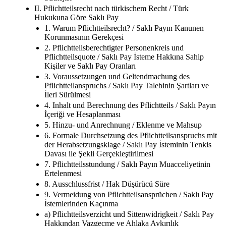
II. Pflichtteilsrecht nach türkischem Recht / Türk
Hukukuna Göre Saklı Pay
1. Warum Pflichtteilsrecht? / Saklı Payın Kanunen
Korunmasının Gerekçesi
2. Pflichtteilsberechtigter Personenkreis und
Pflichtteilsquote / Saklı Pay İsteme Hakkına Sahip
Kişiler ve Saklı Pay Oranları
3. Voraussetzungen und Geltendmachung des
Pflichtteilanspruchs / Saklı Pay Talebinin Şartları ve
İleri Sürülmesi
4. Inhalt und Berechnung des Pflichtteils / Saklı Payın
İçeriği ve Hesaplanması
5. Hinzu- und Anrechnung / Eklenme ve Mahsup
6. Formale Durchsetzung des Pflichtteilsanspruchs mit
der Herabsetzungsklage / Saklı Pay İsteminin Tenkis
Davası ile Şekli Gerçekleştirilmesi
7. Pflichtteilsstundung / Saklı Payın Muacceliyetinin
Ertelenmesi
8. Ausschlussfrist / Hak Düşürücü Süre
9. Vermeidung von Pflichtteilsansprüchen / Saklı Pay
İstemlerinden Kaçınma
a) Pflichtteilsverzicht und Sittenwidrigkeit / Saklı Pay
Hakkından Vazgeçme ve Ahlaka Aykırılık