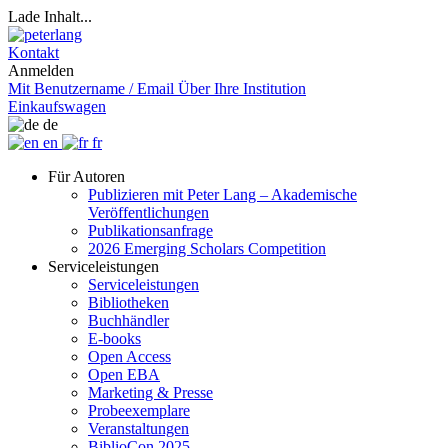
Lade Inhalt...
Kontakt
Anmelden
Mit Benutzername / Email
Über Ihre Institution
Einkaufswagen
de
en
fr
Für Autoren
Publizieren mit Peter Lang – Akademische
Veröffentlichungen
Publikationsanfrage
2026 Emerging Scholars Competition
Serviceleistungen
Serviceleistungen
Bibliotheken
Buchhändler
E-books
Open Access
Open EBA
Marketing & Presse
Probeexemplare
Veranstaltungen
BiblioCon 2025