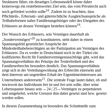
Strukturen führe; ein derartiges Lebensmodell könne daher
keineswegs ein erstrebenswertes Ziel sein, das vom Privatrecht auch
18
noch gefördert werden sollte
. Zudem ist zu beachten, dass
Pflichtteils-, Erbersatz- und güterrechtliche Ausgleichsansprüche als
Teilhabeformen naher Familienangehöriger oder des Ehegatten des
19
Erblassers an dessen Vermögen bestehen können
.
Der Wunsch des Erblassers, sein Vermögen dauerhaft als
20
„Sondervermögen“
zu konstituieren, steht daher in einem
Spannungsfeld gesetzlicher Ansprüche der
Mindestteilhabeberechtigten an der Partizipation am Vermögen des
Erblassers. Da es weder in Deutschland noch in der Türkei ein
kodifiziertes Recht für Familienvermögensnachfolge gibt, wird das
Spannungsverhältnis des Prinzips der Testierfreiheit und des
Familienerbrechts besonders deutlich. Das Spannungsverhältnis
zeigt sich in der Verteilungswirkung des Erbrechts einerseits und
dem Interesse am ungeteilten Erhalt der Eigentümerinteressen am
21
Unternehmen andererseits
. Die zentrale Frage lautet daher, ob und
inwieweit das Individuum frei ist und frei sein sollte, über seine
Lebensspanne hinaus sein
←24 |
25→
Vermögen zu perpetuieren
und umgekehrt, welche Grenzen ihm dabei gesetzt sind bzw. gesetzt
werden sollen.
In diesem Zusammenhang ist besonders die Schnittstelle zum