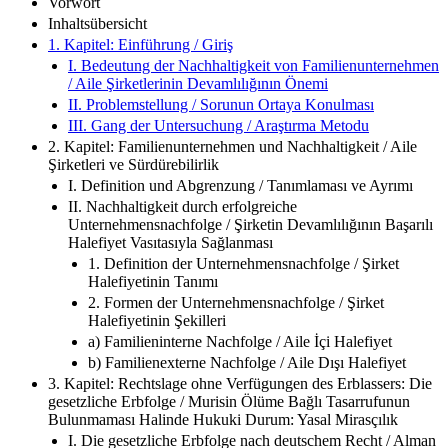
Vorwort
Inhaltsübersicht
1. Kapitel: Einführung / Giriş
I. Bedeutung der Nachhaltigkeit von Familienunternehmen
/ Aile Şirketlerinin Devamlılığının Önemi
II. Problemstellung / Sorunun Ortaya Konulması
III. Gang der Untersuchung / Araştırma Metodu
2. Kapitel: Familienunternehmen und Nachhaltigkeit / Aile
Şirketleri ve Sürdürebilirlik
I. Definition und Abgrenzung / Tanımlaması ve Ayrımı
II. Nachhaltigkeit durch erfolgreiche
Unternehmensnachfolge / Şirketin Devamlılığının Başarılı
Halefiyet Vasıtasıyla Sağlanması
1. Definition der Unternehmensnachfolge / Şirket
Halefiyetinin Tanımı
2. Formen der Unternehmensnachfolge / Şirket
Halefiyetinin Şekilleri
a) Familieninterne Nachfolge / Aile İçi Halefiyet
b) Familienexterne Nachfolge / Aile Dışı Halefiyet
3. Kapitel: Rechtslage ohne Verfügungen des Erblassers: Die
gesetzliche Erbfolge / Murisin Ölüme Bağlı Tasarrufunun
Bulunmaması Halinde Hukuki Durum: Yasal Mirasçılık
I. Die gesetzliche Erbfolge nach deutschem Recht / Alman