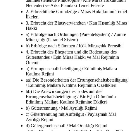
dahinterstehende Philosophie / Aile Miras Hukukunun
Nedenleri ve Arka Plandaki Temel Felsefe
2. Erbrechtliche Grundzüge / Miras Hukukunun Temel
İlkeleri
3. Erbrecht der Blutsverwandten / Kan Hısımlığı Miras
Hakkı
a) Erbfolge nach Ordnungen (Parentelsystem) / Zümre
Mirasçılığı (Parantel Sistem)
b) Erbfolge nach Stämmen / Kök Mirasçılık Prensibi
4. Erbrecht des Ehegatten und die Bedeutung des
Güterstandes / Eşin Miras Hakkı ve Mal Rejiminin
Önemi
a) Errungenschaftsbeteiligung / Edinilmiş Mallara
Katılma Rejimi
aa) Die Besonderheiten der Errungenschaftsbeteiligung
/ Edinilmiş Mallara Katılma Rejiminin Özellikleri
bb) Die Auswirkungen des Todes auf die
Errungenschaftsbeteiligung / Bir Eşin Ölümünün
Edinilmiş Mallara Katılma Rejimine Etkileri
b) Gütertrennung / Mal Ayrılığı Rejimi
c) Gütertrennung mit Aufteilgut / Paylaşmalı Mal
Ayrılığı Rejimi
d) Gütergemeinschaft / Mal Ortaklığı Rejimi