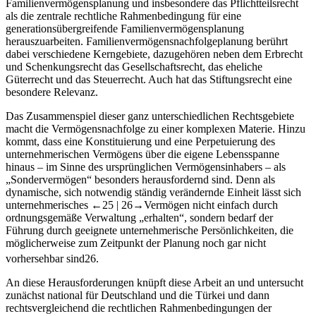
Familienvermögensplanung und insbesondere das Pflichtteilsrecht
als die zentrale rechtliche Rahmenbedingung für eine
generationsübergreifende Familienvermögensplanung
herauszuarbeiten. Familienvermögensnachfolgeplanung berührt
dabei verschiedene Kerngebiete, dazugehören neben dem Erbrecht
und Schenkungsrecht das Gesellschaftsrecht, das eheliche
Güterrecht und das Steuerrecht. Auch hat das Stiftungsrecht eine
besondere Relevanz.
Das Zusammenspiel dieser ganz unterschiedlichen Rechtsgebiete
macht die Vermögensnachfolge zu einer komplexen Materie. Hinzu
kommt, dass eine Konstituierung und eine Perpetuierung des
unternehmerischen Vermögens über die eigene Lebensspanne
hinaus – im Sinne des ursprünglichen Vermögensinhabers – als
„Sondervermögen“ besonders herausfordernd sind. Denn als
dynamische, sich notwendig ständig verändernde Einheit lässt sich
unternehmerisches
←25 |
26→
Vermögen nicht einfach durch
ordnungsgemäße Verwaltung „erhalten“, sondern bedarf der
Führung durch geeignete unternehmerische Persönlichkeiten, die
möglicherweise zum Zeitpunkt der Planung noch gar nicht
vorhersehbar sind
26
.
An diese Herausforderungen knüpft diese Arbeit an und untersucht
zunächst national für Deutschland und die Türkei und dann
rechtsvergleichend die rechtlichen Rahmenbedingungen der