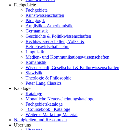
Fachgebiete
Fachgebiete
Kunstwissenschaften
Pädagogik
Anglistik – Amerikanistik
Germanistik
Geschichte & Politikwissenschaften
Rechtswissenschaften, Volks- &
Betriebswirtschaftslehre
Linguistik
Medien- und Kommunikationswissenschaften
Romanistik
Wissenschaft, Gesellschaft & Kulturwissenschaften
Slawistik
Theologie & Philosophie
Peter Lang Classics
Kataloge
Kataloge
Monatliche Neuerscheinungskataloge
Fachgebietskataloge
«Coursebook» Kataloge
Weiteres Marketing Material
Neuigkeiten und Ressourcen
Über uns