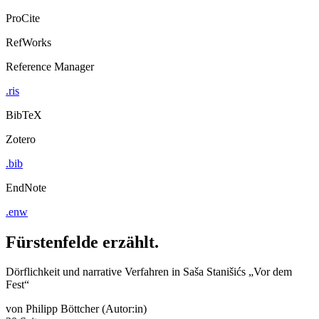
ProCite
RefWorks
Reference Manager
.ris
BibTeX
Zotero
.bib
EndNote
.enw
Fürstenfelde erzählt.
Dörflichkeit und narrative Verfahren in Saša Stanišićs „Vor dem
Fest“
von
Philipp Böttcher (Autor:in)