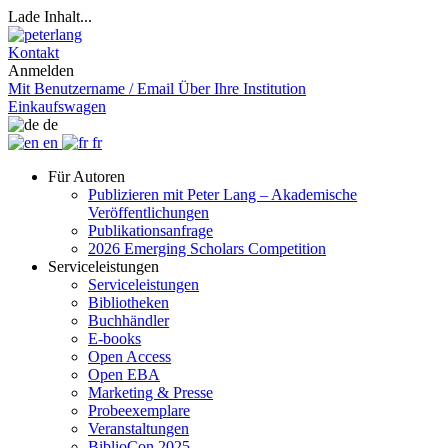
Lade Inhalt...
Kontakt
Anmelden
Mit Benutzername / Email
Über Ihre Institution
Einkaufswagen
de
en
fr
Für Autoren
Publizieren mit Peter Lang – Akademische
Veröffentlichungen
Publikationsanfrage
2026 Emerging Scholars Competition
Serviceleistungen
Serviceleistungen
Bibliotheken
Buchhändler
E-books
Open Access
Open EBA
Marketing & Presse
Probeexemplare
Veranstaltungen
BiblioCon 2025