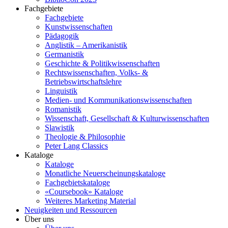
Fachgebiete
Fachgebiete
Kunstwissenschaften
Pädagogik
Anglistik – Amerikanistik
Germanistik
Geschichte & Politikwissenschaften
Rechtswissenschaften, Volks- &
Betriebswirtschaftslehre
Linguistik
Medien- und Kommunikationswissenschaften
Romanistik
Wissenschaft, Gesellschaft & Kulturwissenschaften
Slawistik
Theologie & Philosophie
Peter Lang Classics
Kataloge
Kataloge
Monatliche Neuerscheinungskataloge
Fachgebietskataloge
«Coursebook» Kataloge
Weiteres Marketing Material
Neuigkeiten und Ressourcen
Über uns