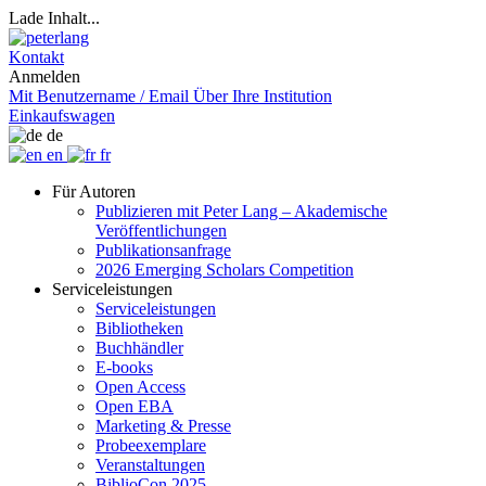
Lade Inhalt...
Kontakt
Anmelden
Mit Benutzername / Email
Über Ihre Institution
Einkaufswagen
de
en
fr
Für Autoren
Publizieren mit Peter Lang – Akademische
Veröffentlichungen
Publikationsanfrage
2026 Emerging Scholars Competition
Serviceleistungen
Serviceleistungen
Bibliotheken
Buchhändler
E-books
Open Access
Open EBA
Marketing & Presse
Probeexemplare
Veranstaltungen
BiblioCon 2025