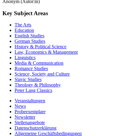
Anonym (Autor:in)
Key Subject Areas
The Arts
Education
English Studies
German Studies
History & Political Science
Law, Economics & Management
Linguistics
Media & Communication
Romance Studies
Science, Society and Culture
Slavic Studies
Theology & Philosophy
Peter Lang Classics
Veranstaltungen
News
Probeexemplare
Newsletter
Stellenangebote
Datenschutzerklärung
Allgemeine Geschäftsbedingungen