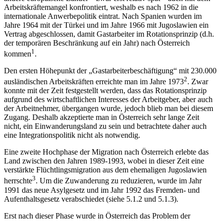
Arbeitskräftemangel konfrontiert, weshalb es nach 1962 in die
internationale Anwerbepolitik eintrat. Nach Spanien wurden im
Jahre 1964 mit der Türkei und im Jahre 1966 mit Jugoslawien ein
Vertrag abgeschlossen, damit Gastarbeiter im Rotationsprinzip (d.h.
der temporären Beschränkung auf ein Jahr) nach Österreich
1
kommen
.
Den ersten Höhepunkt der „Gastarbeiterbeschäftigung“ mit 230.000
2
ausländischen Arbeitskräften erreichte man im Jahre 1973
. Zwar
konnte mit der Zeit festgestellt werden, dass das Rotationsprinzip
aufgrund des wirtschaftlichen Interesses der Arbeitgeber, aber auch
der Arbeitnehmer, übergangen wurde, jedoch blieb man bei diesem
Zugang. Deshalb akzeptierte man in Österreich sehr lange Zeit
nicht, ein Einwanderungsland zu sein und betrachtete daher auch
eine Integrationspolitik nicht als notwendig.
Eine zweite Hochphase der Migration nach Österreich erlebte das
Land zwischen den Jahren 1989-1993, wobei in dieser Zeit eine
verstärkte Flüchtlingsmigration aus dem ehemaligen Jugoslawien
3
herrschte
. Um die Zuwanderung zu reduzieren, wurde im Jahr
1991 das neue Asylgesetz und im Jahr 1992 das Fremden- und
Aufenthaltsgesetz verabschiedet (siehe 5.1.2 und 5.1.3).
Erst nach dieser Phase wurde in Österreich das Problem der