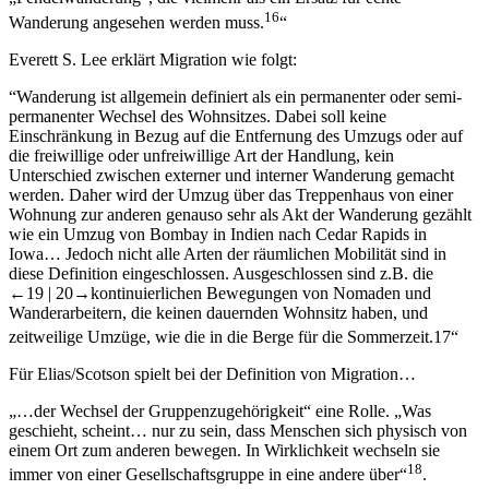
16
Wanderung angesehen werden muss.
“
Everett S. Lee erklärt Migration wie folgt:
“Wanderung ist allgemein definiert als ein permanenter oder semi-
permanenter Wechsel des Wohnsitzes. Dabei soll keine
Einschränkung in Bezug auf die Entfernung des Umzugs oder auf
die freiwillige oder unfreiwillige Art der Handlung, kein
Unterschied zwischen externer und interner Wanderung gemacht
werden. Daher wird der Umzug über das Treppenhaus von einer
Wohnung zur anderen genauso sehr als Akt der Wanderung gezählt
wie ein Umzug von Bombay in Indien nach Cedar Rapids in
Iowa… Jedoch nicht alle Arten der räumlichen Mobilität sind in
diese Definition eingeschlossen. Ausgeschlossen sind z.B. die
←19 |
20→
kontinuierlichen Bewegungen von Nomaden und
Wanderarbeitern, die keinen dauernden Wohnsitz haben, und
zeitweilige Umzüge, wie die in die Berge für die Sommerzeit.
17
“
Für Elias/Scotson spielt bei der Definition von Migration…
„…der Wechsel der Gruppenzugehörigkeit“ eine Rolle. „Was
geschieht, scheint… nur zu sein, dass Menschen sich physisch von
einem Ort zum anderen bewegen. In Wirklichkeit wechseln sie
18
immer von einer Gesellschaftsgruppe in eine andere über“
.