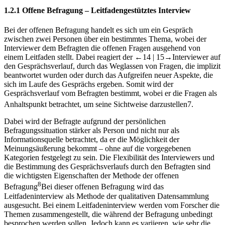
1.2.1
Offene Befragung – Leitfadengestütztes Interview
Bei der offenen Befragung handelt es sich um ein Gespräch
zwischen zwei Personen über ein bestimmtes Thema, wobei der
Interviewer dem Befragten die offenen Fragen ausgehend von
einem Leitfaden stellt. Dabei reagiert der
←14 |
15→
Interviewer auf
den Gesprächsverlauf, durch das Weglassen von Fragen, die implizit
beantwortet wurden oder durch das Aufgreifen neuer Aspekte, die
sich im Laufe des Gesprächs ergeben. Somit wird der
Gesprächsverlauf vom Befragten bestimmt, wobei er die Fragen als
Anhaltspunkt betrachtet, um seine Sichtweise darzustellen
7
.
Dabei wird der Befragte aufgrund der persönlichen
Befragungssituation stärker als Person und nicht nur als
Informationsquelle betrachtet, da er die Möglichkeit der
Meinungsäußerung bekommt – ohne auf die vorgegebenen
Kategorien festgelegt zu sein. Die Flexibilität des Interviewers und
die Bestimmung des Gesprächsverlaufs durch den Befragten sind
die wichtigsten Eigenschaften der Methode der offenen
8
Befragung
Bei dieser offenen Befragung wird das
Leitfadeninterview als Methode der qualitativen Datensammlung
ausgesucht. Bei einem Leitfadeninterview werden vom Forscher die
Themen zusammengestellt, die während der Befragung unbedingt
besprochen werden sollen. Jedoch kann es variieren, wie sehr die