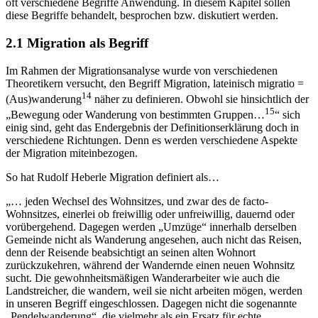
oft verschiedene Begriffe Anwendung. In diesem Kapitel sollen
diese Begriffe behandelt, besprochen bzw. diskutiert werden.
2.1
Migration als Begriff
Im Rahmen der Migrationsanalyse wurde von verschiedenen
Theoretikern versucht, den Begriff Migration, lateinisch migratio =
14
(Aus)wanderung
näher zu definieren. Obwohl sie hinsichtlich der
15
„Bewegung oder Wanderung von bestimmten Gruppen…
“ sich
einig sind, geht das Endergebnis der Definitionserklärung doch in
verschiedene Richtungen. Denn es werden verschiedene Aspekte
der Migration miteinbezogen.
So hat Rudolf Heberle Migration definiert als…
„… jeden Wechsel des Wohnsitzes, und zwar des de facto-
Wohnsitzes, einerlei ob freiwillig oder unfreiwillig, dauernd oder
vorübergehend. Dagegen werden „Umzüge“ innerhalb derselben
Gemeinde nicht als Wanderung angesehen, auch nicht das Reisen,
denn der Reisende beabsichtigt an seinen alten Wohnort
zurückzukehren, während der Wandernde einen neuen Wohnsitz
sucht. Die gewohnheitsmäßigen Wanderarbeiter wie auch die
Landstreicher, die wandern, weil sie nicht arbeiten mögen, werden
in unseren Begriff eingeschlossen. Dagegen nicht die sogenannte
„Pendelwanderung“, die vielmehr als ein Ersatz für echte