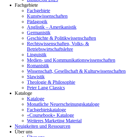
Fachgebiete
Fachgebiete
Kunstwissenschaften
Pädagogik
Anglistik – Amerikanistik
Germanistik
Geschichte & Politikwissenschaften
Rechtswissenschaften, Volks- &
Betriebswirtschaftslehre
Linguistik
Medien- und Kommunikationswissenschaften
Romanistik
Wissenschaft, Gesellschaft & Kulturwissenschaften
Slawistik
Theologie & Philosophie
Peter Lang Classics
Kataloge
Kataloge
Monatliche Neuerscheinungskataloge
Fachgebietskataloge
«Coursebook» Kataloge
Weiteres Marketing Material
Neuigkeiten und Ressourcen
Über uns