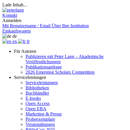
Lade Inhalt...
Kontakt
Anmelden
Mit Benutzername / Email
Über Ihre Institution
Einkaufswagen
de
en
fr
Für Autoren
Publizieren mit Peter Lang – Akademische
Veröffentlichungen
Publikationsanfrage
2026 Emerging Scholars Competition
Serviceleistungen
Serviceleistungen
Bibliotheken
Buchhändler
E-books
Open Access
Open EBA
Marketing & Presse
Probeexemplare
Veranstaltungen
BiblioCon 2025