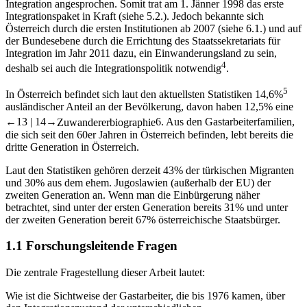
Integration angesprochen. Somit trat am 1. Jänner 1998 das erste
Integrationspaket in Kraft (siehe 5.2.). Jedoch bekannte sich
Österreich durch die ersten Institutionen ab 2007 (siehe 6.1.) und auf
der Bundesebene durch die Errichtung des Staatssekretariats für
Integration im Jahr 2011 dazu, ein Einwanderungsland zu sein,
4
deshalb sei auch die Integrationspolitik notwendig
.
5
In Österreich befindet sich laut den aktuellsten Statistiken 14,6%
ausländischer Anteil an der Bevölkerung, davon haben 12,5% eine
←13 |
14→
Zuwandererbiographie
6
. Aus den Gastarbeiterfamilien,
die sich seit den 60er Jahren in Österreich befinden, lebt bereits die
dritte Generation in Österreich.
Laut den Statistiken gehören derzeit 43% der türkischen Migranten
und 30% aus dem ehem. Jugoslawien (außerhalb der EU) der
zweiten Generation an. Wenn man die Einbürgerung näher
betrachtet, sind unter der ersten Generation bereits 31% und unter
der zweiten Generation bereit 67% österreichische Staatsbürger.
1.1
Forschungsleitende Fragen
Die zentrale Fragestellung dieser Arbeit lautet:
Wie ist die Sichtweise der Gastarbeiter, die bis 1976 kamen, über