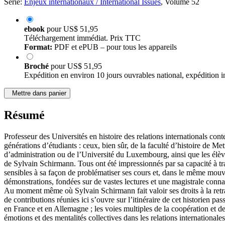
Série:
Enjeux internationaux / International Issues
, Volume 52
ebook
pour
US$ 51,95
Téléchargement immédiat. Prix TTC
Format:
PDF et ePUB – pour tous les appareils
Broché
pour
US$ 51,95
Expédition en environ 10 jours ouvrables national, expédition i
Mettre dans panier
Résumé
Professeur des Universités en histoire des relations internationals c
générations d’étudiants : ceux, bien sûr, de la faculté d’histoire de Me
d’administration ou de l’Université du Luxembourg, ainsi que les élèv
de Sylvain Schirmann. Tous ont été impressionnés par sa capacité à trait
sensibles à sa façon de problématiser ses cours et, dans le même mouvem
démonstrations, fondées sur de vastes lectures et une magistrale conna
Au moment même où Sylvain Schirmann fait valoir ses droits à la retrai
de contributions réunies ici s’ouvre sur l’itinéraire de cet historien pa
en France et en Allemagne ; les voies multiples de la coopération et de
émotions et des mentalités collectives dans les relations internationales