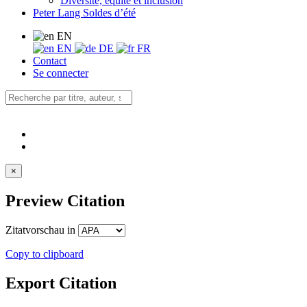
Diversité, équité et inclusion
Peter Lang Soldes d’été
EN
EN
DE
FR
Contact
Se connecter
×
Preview Citation
Zitatvorschau in
Copy to clipboard
Export Citation