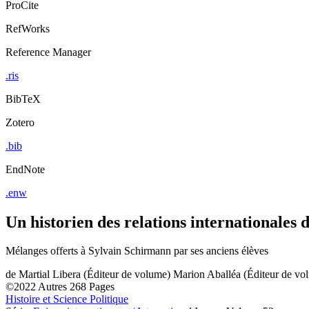
ProCite
RefWorks
Reference Manager
.ris
BibTeX
Zotero
.bib
EndNote
.enw
Un historien des relations internationales d
Mélanges offerts à Sylvain Schirmann par ses anciens élèves
de
Martial Libera (Éditeur de volume)
Marion Aballéa (Éditeur de vo
©2022
Autres
268 Pages
Histoire et Science Politique