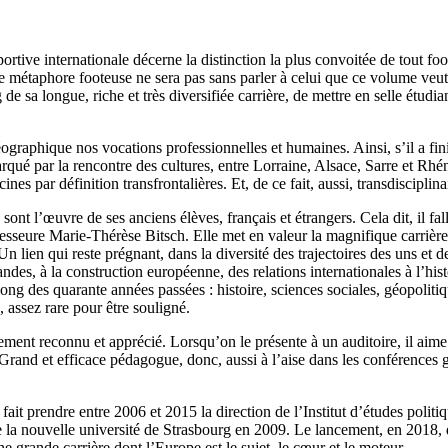
tive internationale décerne la distinction la plus convoitée de tout footb
Cette métaphore footeuse ne sera pas sans parler à celui que ce volume v
 sa longue, riche et très diversifiée carrière, de mettre en selle étudian
raphique nos vocations professionnelles et humaines. Ainsi, s’il a fini p
ué par la rencontre des cultures, entre Lorraine, Alsace, Sarre et Rhéna
ines par définition transfrontalières. Et, de ce fait, aussi, transdisciplina
sont l’œuvre de ses anciens élèves, français et étrangers. Cela dit, il 
eure Marie-Thérèse Bitsch. Elle met en valeur la magnifique carrière de
n lien qui reste prégnant, dans la diversité des trajectoires des uns et de
s, à la construction européenne, des relations internationales à l’histoi
ong des quarante années passées : histoire, sciences sociales, géopoliti
e, assez rare pour être souligné.
ent reconnu et apprécié. Lorsqu’on le présente à un auditoire, il aime
 Grand et efficace pédagogue, donc, aussi à l’aise dans les conférences g
 fait prendre entre 2006 et 2015 la direction de l’Institut d’études poli
de la nouvelle université de Strasbourg en 2009. Le lancement, en 2018
grande carrière dont l’Europe est le sujet, le cœur et le moteur.