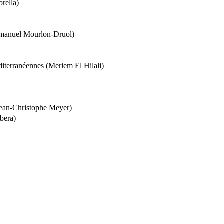
orella)
 Emmanuel Mourlon-Druol)
diterranéennes (Meriem El Hilali)
(Jean-Christophe Meyer)
bera)