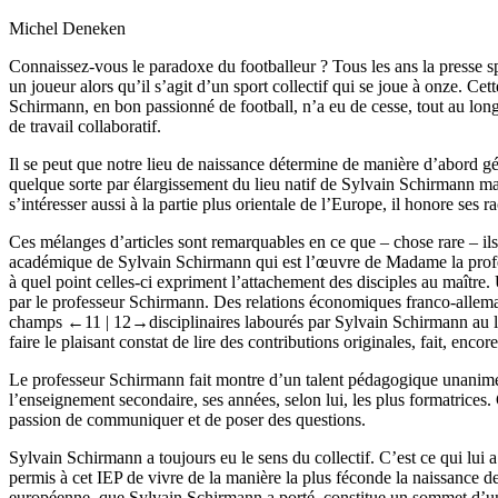
Michel
Deneken
Connaissez-vous le paradoxe du footballeur ? Tous les ans la presse spor
un joueur alors qu’il s’agit d’un sport collectif qui se joue à onze. 
Schirmann, en bon passionné de football, n’a eu de cesse, tout au long de
de travail collaboratif.
Il se peut que notre lieu de naissance détermine de manière d’abord géog
quelque sorte par élargissement du lieu natif de Sylvain Schirmann marq
s’intéresser aussi à la partie plus orientale de l’Europe, il honore ses rac
Ces mélanges d’articles sont remarquables en ce que – chose rare – ils 
académique de Sylvain Schirmann qui est l’œuvre de Madame la profess
à quel point celles-ci expriment l’attachement des disciples au maître. U
par le professeur Schirmann. Des relations économiques franco-allemande
champs
←11 | 12→
disciplinaires labourés par Sylvain Schirmann au l
faire le plaisant constat de lire des contributions originales, fait, encor
Le professeur Schirmann fait montre d’un talent pédagogique unanimem
l’enseignement secondaire, ses années, selon lui, les plus formatrices.
passion de communiquer et de poser des questions.
Sylvain Schirmann a toujours eu le sens du collectif. C’est ce qui lui a
permis à cet IEP de vivre de la manière la plus féconde la naissance 
européenne, que Sylvain Schirmann a porté, constitue un sommet d’une 