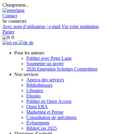
Chargement...
Contact
Se connecter
Avec nom d’utilisateur / e-mail
Via votre institution
Panier
fr
en
de
Pour les auteurs
Publier avec Peter Lang
Soumettre un projet
2026 Emerging Scholars Competition
Nos services
Aperçu des services
Bibliothèques
Libraires
Ebooks
Publier en Open Access
Open EBA
Marketing et Presse
Consultation de spécimens
Événements
BiblioCon 2025
Domaines d’activité