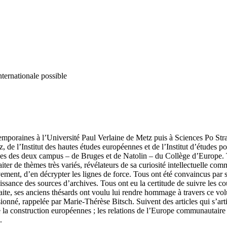
nternationale possible
ontemporaines à l’Université Paul Verlaine de Metz puis à Sciences Po 
tz, de l’Institut des hautes études européennes et de l’Institut d’études 
es des deux campus – de Bruges et de Natolin – du Collège d’Europe. Tou
er de thèmes très variés, révélateurs de sa curiosité intellectuelle comm
ent, d’en décrypter les lignes de force. Tous ont été convaincus par sa l
issance des sources d’archives. Tous ont eu la certitude de suivre les co
te, ses anciens thésards ont voulu lui rendre hommage à travers ce volu
ssionné, rappelée par Marie-Thérèse Bitsch. Suivent des articles qui s’art
 la construction européennes ; les relations de l’Europe communautaire a
.