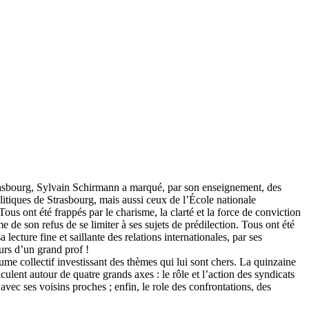
Strasbourg, Sylvain Schirmann a marqué, par son enseignement, des
politiques de Strasbourg, mais aussi ceux de l’École nationale
s ont été frappés par le charisme, la clarté et la force de conviction
e de son refus de se limiter à ses sujets de prédilection. Tous ont été
ecture fine et saillante des relations internationales, par ses
urs d’un grand prof !
me collectif investissant des thèmes qui lui sont chers. La quinzaine
iculent autour de quatre grands axes : le rôle et l’action des syndicats
vec ses voisins proches ; enfin, le role des confrontations, des