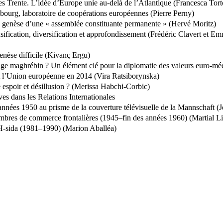
nnées Trente. L’idée d’Europe unie au-delà de l’Atlantique (Francesca Tort
bourg, laboratoire de coopérations européennes (Pierre Perny)
la genèse d’une « assemblée constituante permanente » (Hervé Moritz)
nsification, diversification et approfondissement (Frédéric Clavert et
enèse difficile (Kivanç Ergu)
nage maghrébin ? Un élément clé pour la diplomatie des valeurs euro-mé
et l’Union européenne en 2014 (Vira Ratsiborynska)
espoir et désillusion ? (Merissa Habchi-Corbic)
es dans les Relations Internationales
es années 1950 au prisme de la couverture télévisuelle de la Mannschaft 
mbres de commerce frontalières (1945–fin des années 1960) (Martial Li
IH-sida (1981–1990) (Marion Aballéa)