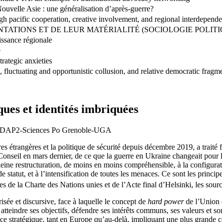
uvelle Asie : une généralisation d’après-guerre?
ugh pacific cooperation, creative involvement, and regional interdepen
TATIONS ET DE LEUR MATÉRIALITÉ (SOCIOLOGIE POLIT
issance régionale
e
rategic anxieties
fluctuating and opportunistic collusion, and relative democratic fragme
ues et identités imbriquées
 CERDAP2-Sciences Po Grenoble-UGA
es étrangères et la politique de sécurité depuis décembre 2019, a traité
onseil en mars dernier, de ce que la guerre en Ukraine changeait pour 
eine restructuration, de moins en moins compréhensible, à la configurati
de statut, et à l’intensification de toutes les menaces. Ce sont les princ
 de la Charte des Nations unies et de l’Acte final d’Helsinki, les source
sée et discursive, face à laquelle le concept de
hard power
de l’Union 
tteindre ses objectifs, défendre ses intérêts communs, ses valeurs et son
e stratégique, tant en
Europe qu’au-delà, impliquant une plus grande co