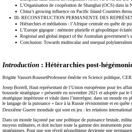
L’Organisation de coopération de Shanghai (OCS) dans la No
China’s growing influence on Pacific Island Countries thro
III- RECONSTRUCTION PERMANENTE DES REPRÉSEN
Hiérarchies et médiations : l’Afrique centrale en quête de pu
L’Europe gigogne : mémoire plurielle et géopolitique éclaté
Regional and global impact of the Australian government’s st
Conclusion: Towards multiscalar and unequal polylateralism, 
Introduction
: Hétérarchies post-hégémoniq
Brigitte Vassort-RoussetProfesseur émérite en Science politique,
Josep Borrell, Haut représentant de l’Union européenne pour les affair
boussole stratégique » présentée en novembre 2021 et adoptée par le C
stratégique impérieuse et vitale dans l’interrègne, dans un monde en pl
le langage de la puissance » face à la Russie révisionniste et en quête 
Deuxième Guerre mondiale qui sont en jeu : les relations internationales
Dans un monde façonné par une politique de puissance brutale, militari
moyens militaires, et doit inclure toute la gamme des instruments pour a
stratégiques. Pour que son réveil géopolitique devienne une permanenc