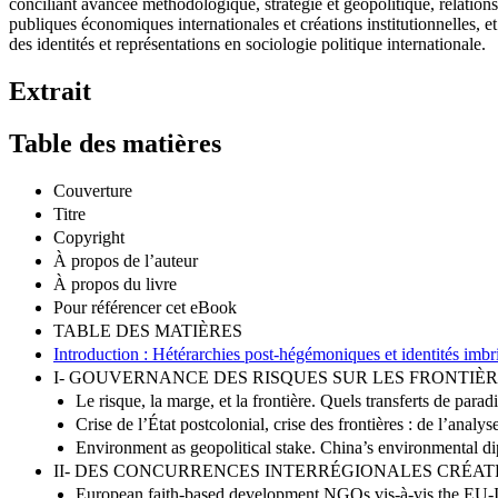
conciliant avancée méthodologique, stratégie et géopolitique, relations
publiques économiques internationales et créations institutionnelles, e
des identités et représentations en sociologie politique internationale.
Extrait
Table des matières
Couverture
Titre
Copyright
À propos de l’auteur
À propos du livre
Pour référencer cet eBook
TABLE DES MATIÈRES
Introduction : Hétérarchies post-hégémoniques et identités imbr
I- GOUVERNANCE DES RISQUES SUR LES FRONTIÈR
Le risque, la marge, et la frontière. Quels transferts de par
Crise de l’État postcolonial, crise des frontières : de l’analy
Environment as geopolitical stake. China’s environmental d
II- DES CONCURRENCES INTERRÉGIONALES CRÉAT
European faith-based development NGOs vis-à-vis the EU-I