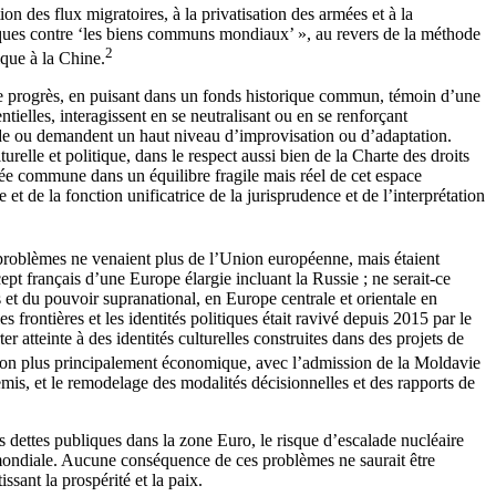
on des flux migratoires, à la privatisation des armées et à la
ttaques contre ‘les biens communs mondiaux’ », au revers de la méthode
2
ique à la Chine.
on de progrès, en puisant dans un fonds historique commun, témoin d’une
tielles, interagissent en se neutralisant ou en se renforçant
ide ou demandent un haut niveau d’improvisation ou d’adaptation.
elle et politique, dans le respect aussi bien de la Charte des droits
née commune dans un équilibre fragile mais réel de cet espace
et de la fonction unificatrice de la jurisprudence et de l’interprétation
 problèmes ne venaient plus de l’Union européenne, mais étaient
pt français d’une Europe élargie incluant la Russie ; ne serait-ce
et du pouvoir supranational, en Europe centrale et orientale en
s frontières et les identités politiques était ravivé depuis 2015 par le
r atteinte à des identités culturelles construites dans des projets de
non plus principalement économique, avec l’admission de la Moldavie
mis, et le remodelage des modalités décisionnelles et des rapports de
es dettes publiques dans la zone Euro, le risque d’escalade nucléaire
ie mondiale. Aucune conséquence de ces problèmes ne saurait être
sant la prospérité et la paix.