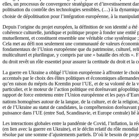
elles, un processus de convergence stratégique et d’investissement dans 
politisation du contrôle des technologies sensibles, (…) à la dynamiqu
choisie de dépolitisation pour l’intégration européenne, à la manipula
Depuis l’origine du projet européen, la définition de son identité a ét
cohérence culturelle, juridique et politique propre à fonder une entité 
mutuellement, et constituent ensemble une véritable crise systémique
Cela met au défi non seulement une communauté de valeurs économiques et
fondamentaux de l’Union européenne que du patrimoine, culturel, relig
multiculturel et plurilingue, y compris par une « bataille des récits ». 
du droit revêt un rôle essentiel pour assurer la certitude du droit et la 
La guerre en Ukraine a obligé l’Union européenne à affronter le choix
accentués par le choix des élites politiques et économiques allemandes
qu’en raison du mépris du Kremlin pour l’UE, et de sa volonté de la v
particulier, et le moteur de l’action politique est dorénavant géopolitiqu
rapport de force entretenu entre l’Union européenne et les pays d’Europe 
nations homogènes autour de la langue, de la culture, et de la religion,
et de l’Ukraine au statut de candidates, la compréhension dorénavant p
puissance dans l’UE (entre Sud, Scandinavie, et Europe centrale) lié à
Les interactions globales entre la pandémie de Covid, l’inflation, la r
(en lien avec la guerre en Ukraine), et le déclin relatif du rôle mondi
résolue par une somme d’ajustements partiels. D’où le besoin de projets