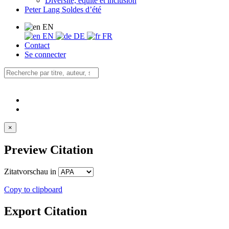
Diversité, équité et inclusion
Peter Lang Soldes d’été
EN
EN
DE
FR
Contact
Se connecter
×
Preview Citation
Zitatvorschau in
Copy to clipboard
Export Citation