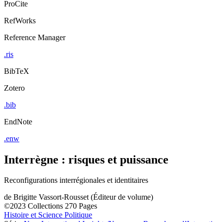
ProCite
RefWorks
Reference Manager
.ris
BibTeX
Zotero
.bib
EndNote
.enw
Interrègne : risques et puissance
Reconfigurations interrégionales et identitaires
de
Brigitte Vassort-Rousset (Éditeur de volume)
©2023
Collections
270 Pages
Histoire et Science Politique