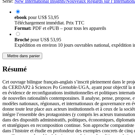
Série:
New International Insights/Nouveaux Regards sur l’Internation
ebook
pour
US$ 53,95
Téléchargement immédiat. Prix TTC
Format:
PDF et ePUB – pour tous les appareils
Broché
pour
US$ 53,95
Expédition en environ 10 jours ouvrables national, expédition i
Mettre dans panier
Résumé
Cet ouvrage bilingue français-anglais s’inscrit pleinement dans le proje
du CERDAP2 à Sciences Po Grenoble-UGA, ayant pour objectif la 
en évidence de reconfigurations institutionnelles et politiques internati
de nouvelles rationalités contemporaines. Il analyse, pense, propose, et
modèles nationaux, régionaux, et internationaux de gouvernance en év
donne toute leur place aux acteurs institutionnels et à ceux de la société
intègre l’ensemble des protagonistes (y compris les acteurs transnatio
dans des dispositifs administratifs, politiques, économiques, diplomati
et stratégiques en recomposition continue. Son approche comparatiste 
dans l’histoire et étudie en profondeur des exemples concrets de cinq 