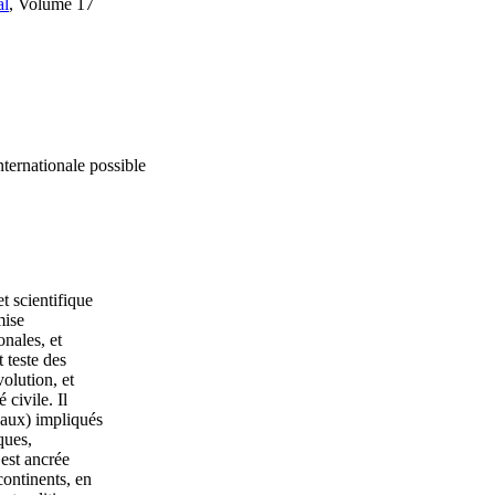
al
, Volume 17
nternationale possible
t scientifique
mise
onales, et
 teste des
olution, et
 civile. Il
naux) impliqués
ques,
est ancrée
continents, en