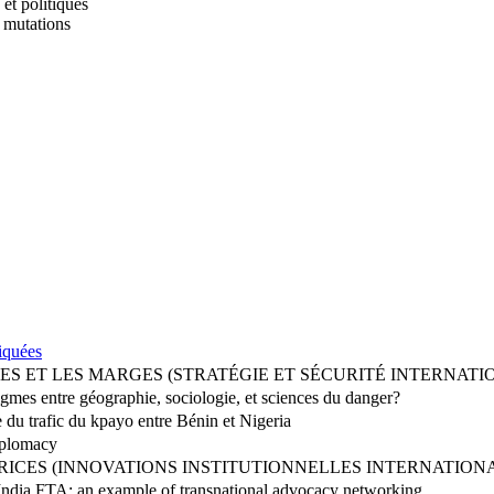
 et politiques
t mutations
iquées
ES ET LES MARGES (STRATÉGIE ET SÉCURITÉ INTERNATI
adigmes entre géographie, sociologie, et sciences du danger?
se du trafic du kpayo entre Bénin et Nigeria
iplomacy
RICES (INNOVATIONS INSTITUTIONNELLES INTERNATION
ndia FTA: an example of transnational advocacy networking