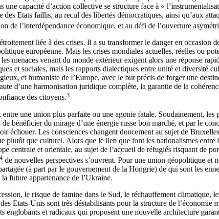
une capacité d’action collective se structure face à « l’instrumentalisati
e des Etats faillis, au recul des libertés démocratiques, ainsi qu’aux a
tion de l’interdépendance économique, et au défi de l’ouverture asymétr
é étroitement liée à des crises. Il a su transformer le danger en occasi
politique européenne. Mais les crises mondiales actuelles, réelles ou poten
 ; les menaces venant du monde extérieur exigent alors une réponse rap
 sociales, mais les rapports dialectiques entre unité et diversité cultur
ieux, et humaniste de l’Europe, avec le but précis de forger une desti
Faute d’une harmonisation juridique complète, la garantie de la cohérence 
3
confiance des citoyens.
 entre une union plus parfaite ou une agonie fatale. Soudainement, les
 de bénéficier du mirage d’une énergie russe bon marché, et par le conce
oir échouer. Les consciences changent doucement au sujet de Bruxelles 
e plutôt que culturel. Alors que le lien que font les nationalismes entre le
centrale et orientale, au sujet de l’accueil de réfugiés risquant de porte
4
de nouvelles perspectives s’ouvrent. Pour une union géopolitique et 
artagée (à part par le gouvernement de la Hongrie) de qui sont les enne
 la future appartenance de l’Ukraine.
écession, le risque de famine dans le Sud, le réchauffement climatique, l
al des Etats-Unis sont très déstabilisants pour la structure de l’économ
 englobants et radicaux qui proposent une nouvelle architecture garantis