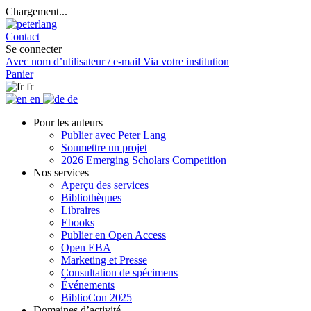
Chargement...
Contact
Se connecter
Avec nom d’utilisateur / e-mail
Via votre institution
Panier
fr
en
de
Pour les auteurs
Publier avec Peter Lang
Soumettre un projet
2026 Emerging Scholars Competition
Nos services
Aperçu des services
Bibliothèques
Libraires
Ebooks
Publier en Open Access
Open EBA
Marketing et Presse
Consultation de spécimens
Événements
BiblioCon 2025
Domaines d’activité