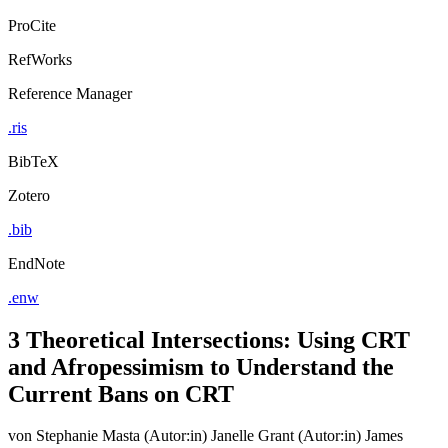
ProCite
RefWorks
Reference Manager
.ris
BibTeX
Zotero
.bib
EndNote
.enw
3 Theoretical Intersections: Using CRT
and Afropessimism to Understand the
Current Bans on CRT
von
Stephanie Masta (Autor:in)
Janelle Grant (Autor:in)
James