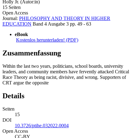
Holly Jr. (Autor:in)
15 Seiten
Open Access
Journal:
PHILOSOPHY AND THEORY IN HIGHER
EDUCATION
Band 4
Ausgabe 3
pp. 49 - 63
eBook
Kostenlos herunterladen! (PDF)
Zusammenfassung
Within the last two years, politicians, school boards, university
leaders, and community members have fervently attacked Critical
Race Theory as being racist, divisive, and wrong. Supporters of
CRT argue the opposite
Details
Seiten
15
DOI
10.3726/ptihe.032022.0004
Open Access
CC-BY