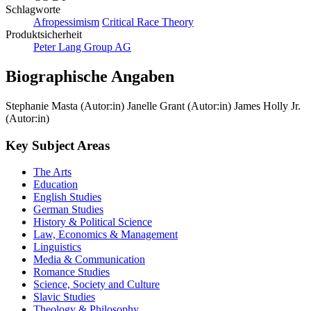
Schlagworte
Afropessimism
Critical Race Theory
Produktsicherheit
Peter Lang Group AG
Biographische Angaben
Stephanie Masta (Autor:in)
Janelle Grant (Autor:in)
James Holly Jr.
(Autor:in)
Key Subject Areas
The Arts
Education
English Studies
German Studies
History & Political Science
Law, Economics & Management
Linguistics
Media & Communication
Romance Studies
Science, Society and Culture
Slavic Studies
Theology & Philosophy