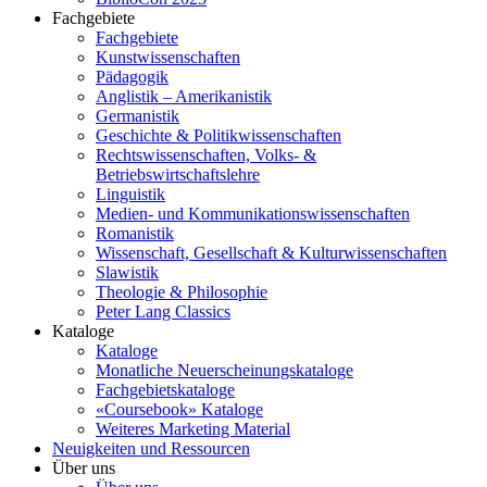
Fachgebiete
Fachgebiete
Kunstwissenschaften
Pädagogik
Anglistik – Amerikanistik
Germanistik
Geschichte & Politikwissenschaften
Rechtswissenschaften, Volks- &
Betriebswirtschaftslehre
Linguistik
Medien- und Kommunikationswissenschaften
Romanistik
Wissenschaft, Gesellschaft & Kulturwissenschaften
Slawistik
Theologie & Philosophie
Peter Lang Classics
Kataloge
Kataloge
Monatliche Neuerscheinungskataloge
Fachgebietskataloge
«Coursebook» Kataloge
Weiteres Marketing Material
Neuigkeiten und Ressourcen
Über uns