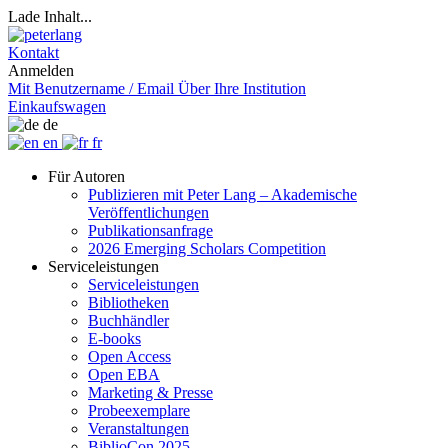
Lade Inhalt...
Kontakt
Anmelden
Mit Benutzername / Email
Über Ihre Institution
Einkaufswagen
de
en
fr
Für Autoren
Publizieren mit Peter Lang – Akademische
Veröffentlichungen
Publikationsanfrage
2026 Emerging Scholars Competition
Serviceleistungen
Serviceleistungen
Bibliotheken
Buchhändler
E-books
Open Access
Open EBA
Marketing & Presse
Probeexemplare
Veranstaltungen
BiblioCon 2025