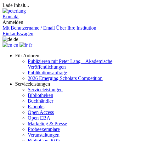
Lade Inhalt...
Kontakt
Anmelden
Mit Benutzername / Email
Über Ihre Institution
Einkaufswagen
de
en
fr
Für Autoren
Publizieren mit Peter Lang – Akademische
Veröffentlichungen
Publikationsanfrage
2026 Emerging Scholars Competition
Serviceleistungen
Serviceleistungen
Bibliotheken
Buchhändler
E-books
Open Access
Open EBA
Marketing & Presse
Probeexemplare
Veranstaltungen
BiblioCon 2025