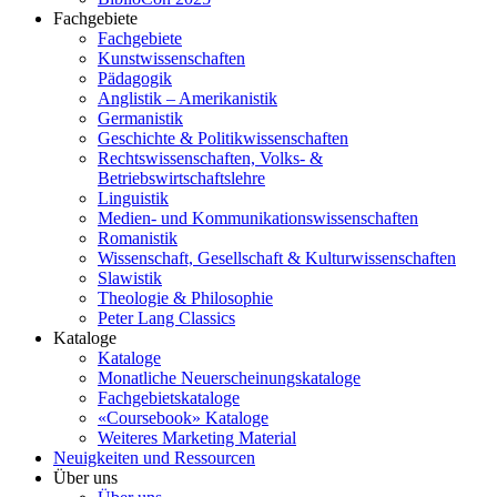
Fachgebiete
Fachgebiete
Kunstwissenschaften
Pädagogik
Anglistik – Amerikanistik
Germanistik
Geschichte & Politikwissenschaften
Rechtswissenschaften, Volks- &
Betriebswirtschaftslehre
Linguistik
Medien- und Kommunikationswissenschaften
Romanistik
Wissenschaft, Gesellschaft & Kulturwissenschaften
Slawistik
Theologie & Philosophie
Peter Lang Classics
Kataloge
Kataloge
Monatliche Neuerscheinungskataloge
Fachgebietskataloge
«Coursebook» Kataloge
Weiteres Marketing Material
Neuigkeiten und Ressourcen
Über uns