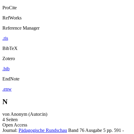
ProCite
RefWorks
Reference Manager
.ris
BibTeX
Zotero
.bib
EndNote
.enw
N
von
Anonym (Autor:in)
4 Seiten
Open Access
Journal:
Pädagogische Rundschau
Band 76
Ausgabe 5
pp. 591 -