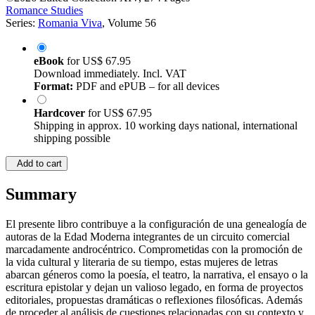
Series:
Romania Viva
, Volume 56
eBook
for
US$ 67.95
Download immediately. Incl. VAT
Format:
PDF and ePUB – for all devices
Hardcover
for
US$ 67.95
Shipping in approx. 10 working days national, international
shipping possible
Add to cart
Summary
El presente libro contribuye a la configuración de una genealogía de
autoras de la Edad Moderna integrantes de un circuito comercial
marcadamente androcéntrico. Comprometidas con la promoción de
la vida cultural y literaria de su tiempo, estas mujeres de letras
abarcan géneros como la poesía, el teatro, la narrativa, el ensayo o la
escritura epistolar y dejan un valioso legado, en forma de proyectos
editoriales, propuestas dramáticas o reflexiones filosóficas. Además
de proceder al análisis de cuestiones relacionadas con su contexto y
particularidades vitales, se aportan las claves interpretativas