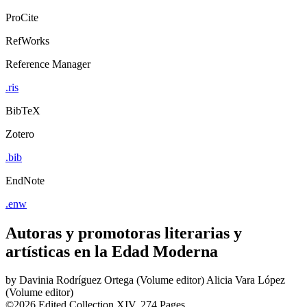
ProCite
RefWorks
Reference Manager
.ris
BibTeX
Zotero
.bib
EndNote
.enw
Autoras y promotoras literarias y
artísticas en la Edad Moderna
by
Davinia Rodríguez Ortega (Volume editor)
Alicia Vara López
(Volume editor)
©2026
Edited Collection
XIV, 274 Pages
Romance Studies