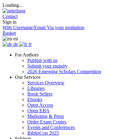
Loading...
Contact
Sign in
With Username/Email
Via your institution
Basket
en
de
fr
For Authors
Publish with us
Submit your enquiry
2026 Emerging Scholars Competition
Our Services
Services Overview
Libraries
Book Sellers
Ebooks
Open Access
Open EBA
Marketing & Press
Order Exam Copies
Events and Conferences
BiblioCon 2025
Subjects