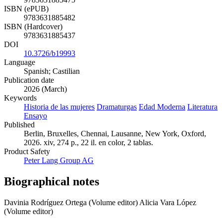
9783631885482
ISBN (Hardcover)
9783631885437
DOI
10.3726/b19993
Language
Spanish; Castilian
Publication date
2026 (March)
Keywords
Historia de las mujeres
Dramaturgas
Edad Moderna
Literatura
Ensayo
Published
Berlin, Bruxelles, Chennai, Lausanne, New York, Oxford,
2026. xiv, 274 p., 22 il. en color, 2 tablas.
Product Safety
Peter Lang Group AG
Biographical notes
Davinia Rodríguez Ortega (Volume editor)
Alicia Vara López
(Volume editor)
Davinia Rodríguez Ortega es profesora en la Universidad Pública de