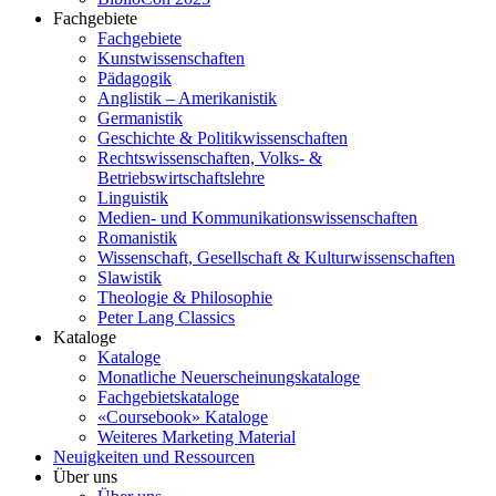
Fachgebiete
Fachgebiete
Kunstwissenschaften
Pädagogik
Anglistik – Amerikanistik
Germanistik
Geschichte & Politikwissenschaften
Rechtswissenschaften, Volks- &
Betriebswirtschaftslehre
Linguistik
Medien- und Kommunikationswissenschaften
Romanistik
Wissenschaft, Gesellschaft & Kulturwissenschaften
Slawistik
Theologie & Philosophie
Peter Lang Classics
Kataloge
Kataloge
Monatliche Neuerscheinungskataloge
Fachgebietskataloge
«Coursebook» Kataloge
Weiteres Marketing Material
Neuigkeiten und Ressourcen
Über uns