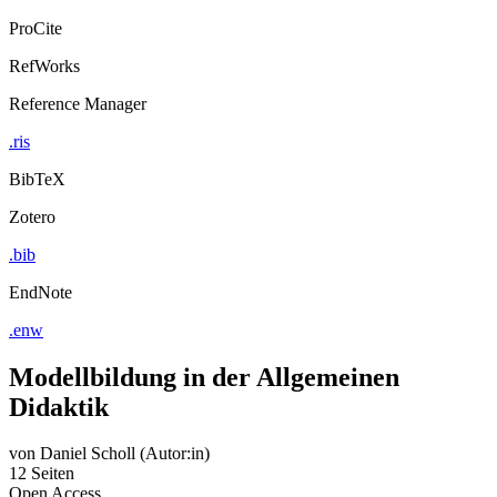
ProCite
RefWorks
Reference Manager
.ris
BibTeX
Zotero
.bib
EndNote
.enw
Modellbildung in der Allgemeinen
Didaktik
von
Daniel Scholl (Autor:in)
12 Seiten
Open Access