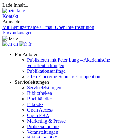
Lade Inhalt...
Kontakt
Anmelden
Mit Benutzername / Email
Über Ihre Institution
Einkaufswagen
de
en
fr
Für Autoren
Publizieren mit Peter Lang – Akademische
Veröffentlichungen
Publikationsanfrage
2026 Emerging Scholars Competition
Serviceleistungen
Serviceleistungen
Bibliotheken
Buchhändler
E-books
Open Access
Open EBA
Marketing & Presse
Probeexemplare
Veranstaltungen
BiblioCon 2025