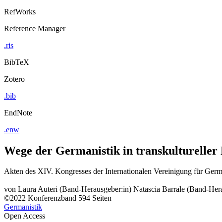
RefWorks
Reference Manager
.ris
BibTeX
Zotero
.bib
EndNote
.enw
Wege der Germanistik in transkultureller 
Akten des XIV. Kongresses der Internationalen Vereinigung für German
von
Laura Auteri (Band-Herausgeber:in)
Natascia Barrale (Band-Her
©2022
Konferenzband
594 Seiten
Germanistik
Open Access