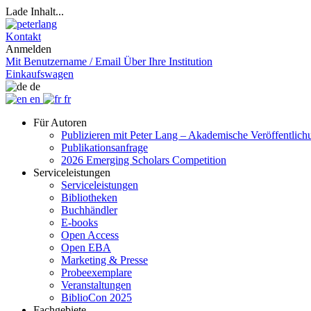
Lade Inhalt...
Kontakt
Anmelden
Mit Benutzername / Email
Über Ihre Institution
Einkaufswagen
de
en
fr
Für Autoren
Publizieren mit Peter Lang – Akademische Veröffentlic
Publikationsanfrage
2026 Emerging Scholars Competition
Serviceleistungen
Serviceleistungen
Bibliotheken
Buchhändler
E-books
Open Access
Open EBA
Marketing & Presse
Probeexemplare
Veranstaltungen
BiblioCon 2025
Fachgebiete