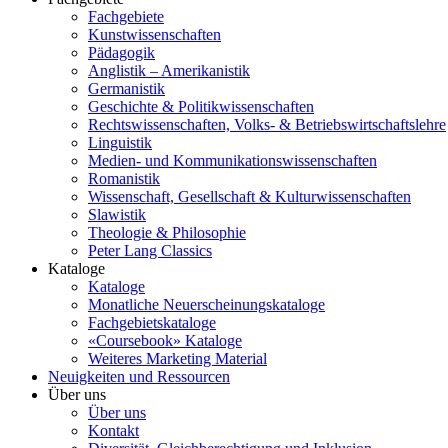
Fachgebiete
Kunstwissenschaften
Pädagogik
Anglistik – Amerikanistik
Germanistik
Geschichte & Politikwissenschaften
Rechtswissenschaften, Volks- & Betriebswirtschaftslehre
Linguistik
Medien- und Kommunikationswissenschaften
Romanistik
Wissenschaft, Gesellschaft & Kulturwissenschaften
Slawistik
Theologie & Philosophie
Peter Lang Classics
Kataloge
Kataloge
Monatliche Neuerscheinungskataloge
Fachgebietskataloge
«Coursebook» Kataloge
Weiteres Marketing Material
Neuigkeiten und Ressourcen
Über uns
Über uns
Kontakt