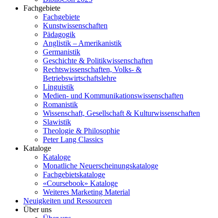
Fachgebiete
Fachgebiete
Kunstwissenschaften
Pädagogik
Anglistik – Amerikanistik
Germanistik
Geschichte & Politikwissenschaften
Rechtswissenschaften, Volks- &
Betriebswirtschaftslehre
Linguistik
Medien- und Kommunikationswissenschaften
Romanistik
Wissenschaft, Gesellschaft & Kulturwissenschaften
Slawistik
Theologie & Philosophie
Peter Lang Classics
Kataloge
Kataloge
Monatliche Neuerscheinungskataloge
Fachgebietskataloge
«Coursebook» Kataloge
Weiteres Marketing Material
Neuigkeiten und Ressourcen
Über uns