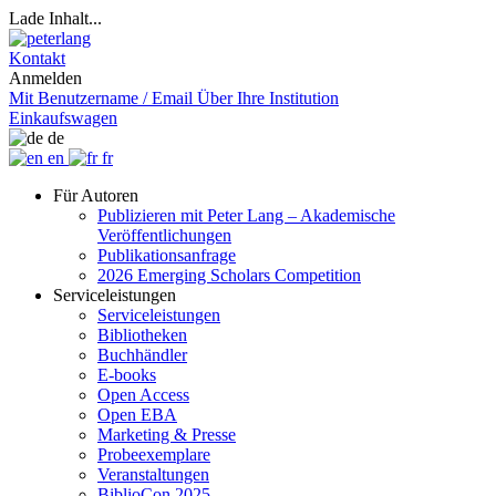
Lade Inhalt...
Kontakt
Anmelden
Mit Benutzername / Email
Über Ihre Institution
Einkaufswagen
de
en
fr
Für Autoren
Publizieren mit Peter Lang – Akademische
Veröffentlichungen
Publikationsanfrage
2026 Emerging Scholars Competition
Serviceleistungen
Serviceleistungen
Bibliotheken
Buchhändler
E-books
Open Access
Open EBA
Marketing & Presse
Probeexemplare
Veranstaltungen
BiblioCon 2025