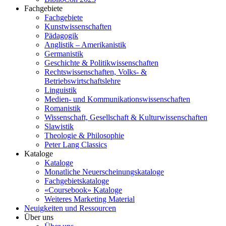
Fachgebiete
Fachgebiete
Kunstwissenschaften
Pädagogik
Anglistik – Amerikanistik
Germanistik
Geschichte & Politikwissenschaften
Rechtswissenschaften, Volks- &
Betriebswirtschaftslehre
Linguistik
Medien- und Kommunikationswissenschaften
Romanistik
Wissenschaft, Gesellschaft & Kulturwissenschaften
Slawistik
Theologie & Philosophie
Peter Lang Classics
Kataloge
Kataloge
Monatliche Neuerscheinungskataloge
Fachgebietskataloge
«Coursebook» Kataloge
Weiteres Marketing Material
Neuigkeiten und Ressourcen
Über uns