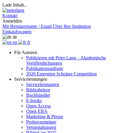
Lade Inhalt...
Kontakt
Anmelden
Mit Benutzername / Email
Über Ihre Institution
Einkaufswagen
de
en
fr
Für Autoren
Publizieren mit Peter Lang – Akademische
Veröffentlichungen
Publikationsanfrage
2026 Emerging Scholars Competition
Serviceleistungen
Serviceleistungen
Bibliotheken
Buchhändler
E-books
Open Access
Open EBA
Marketing & Presse
Probeexemplare
Veranstaltungen
BiblioCon 2025