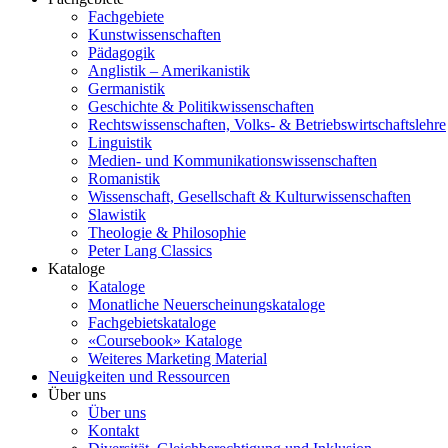
Fachgebiete
Kunstwissenschaften
Pädagogik
Anglistik – Amerikanistik
Germanistik
Geschichte & Politikwissenschaften
Rechtswissenschaften, Volks- & Betriebswirtschaftslehre
Linguistik
Medien- und Kommunikationswissenschaften
Romanistik
Wissenschaft, Gesellschaft & Kulturwissenschaften
Slawistik
Theologie & Philosophie
Peter Lang Classics
Kataloge
Kataloge
Monatliche Neuerscheinungskataloge
Fachgebietskataloge
«Coursebook» Kataloge
Weiteres Marketing Material
Neuigkeiten und Ressourcen
Über uns
Über uns
Kontakt