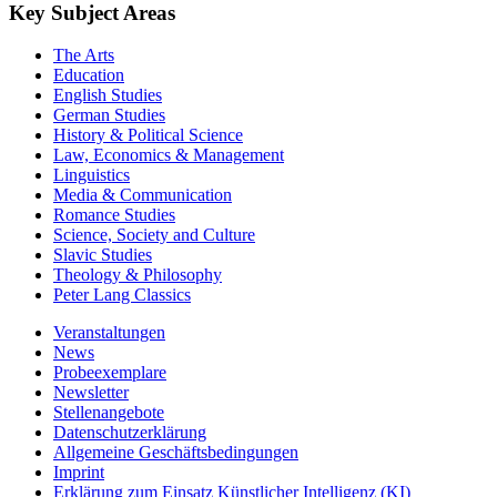
Key Subject Areas
The Arts
Education
English Studies
German Studies
History & Political Science
Law, Economics & Management
Linguistics
Media & Communication
Romance Studies
Science, Society and Culture
Slavic Studies
Theology & Philosophy
Peter Lang Classics
Veranstaltungen
News
Probeexemplare
Newsletter
Stellenangebote
Datenschutzerklärung
Allgemeine Geschäftsbedingungen
Imprint
Erklärung zum Einsatz Künstlicher Intelligenz (KI)