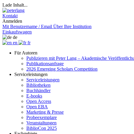
Lade Inhalt...
Kontakt
Anmelden
Mit Benutzername / Email
Über Ihre Institution
Einkaufswagen
de
en
fr
Für Autoren
Publizieren mit Peter Lang – Akademische Veröffentlic
Publikationsanfrage
2026 Emerging Scholars Competition
Serviceleistungen
Serviceleistungen
Bibliotheken
Buchhändler
E-books
Open Access
Open EBA
Marketing & Presse
Probeexemplare
Veranstaltungen
BiblioCon 2025
Fachgebiete