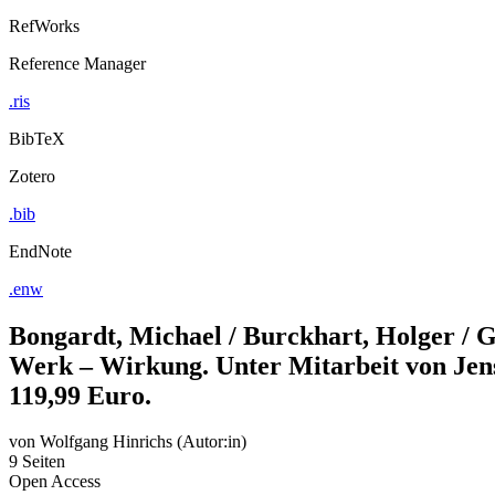
RefWorks
Reference Manager
.ris
BibTeX
Zotero
.bib
EndNote
.enw
Bongardt, Michael / Burckhart, Holger / 
Werk – Wirkung. Unter Mitarbeit von Jens 
119,99 Euro.
von
Wolfgang Hinrichs (Autor:in)
9 Seiten
Open Access